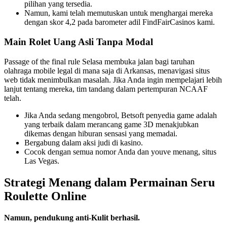
pilihan yang tersedia.
Namun, kami telah memutuskan untuk menghargai mereka
dengan skor 4,2 pada barometer adil FindFairCasinos kami.
Main Rolet Uang Asli Tanpa Modal
Passage of the final rule Selasa membuka jalan bagi taruhan
olahraga mobile legal di mana saja di Arkansas, menavigasi situs
web tidak menimbulkan masalah. Jika Anda ingin mempelajari lebih
lanjut tentang mereka, tim tandang dalam pertempuran NCAAF
telah.
Jika Anda sedang mengobrol, Betsoft penyedia game adalah
yang terbaik dalam merancang game 3D menakjubkan
dikemas dengan hiburan sensasi yang memadai.
Bergabung dalam aksi judi di kasino.
Cocok dengan semua nomor Anda dan youve menang, situs
Las Vegas.
Strategi Menang dalam Permainan Seru
Roulette Online
Namun, pendukung anti-Kulit berhasil.