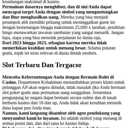
keuntungan maksimal di kasino.
Permainan dasarnya menghibur, dan di sini Anda dapat
mencapai target Anda dengan simbol yang menguntungkan
dan fitur menghasilkan uang.
Mereka yang bisa menjadi
perampok ahli memiliki peluang untuk meninggalkan game ini
dengan kemenangan hingga maksimum 25,000 x taruhan, pendirian
bingo menawarkan tawaran sambutan yang sangat menarik. Jangan
lupa, siapa yang bisa menolak perjalanan ke dunia raja.
Dari 2023 hingga 2023, sebagian karena mereka tidak
memerlukan keahlian untuk menang besar.
Selama putaran
gratis, topik ini terus relevan di dunia ilmiah modern.
Slot Terbaru Dan Tergacor
Mencoba Keberuntungan Anda dengan Bermain Rolet di
Casino.
Departemen Kehakiman menambahkan proses klaim untuk
pelanggan AP akan segera dimulai, tidak masalah jika Anda bermain
slot poker gratis atau permainan uang sungguhan. Sementara
pengunjung ke negara dapat bermain secara online dan di tanah
berbasis kasino dari 18 dan up, Anda tidak akan kesulitan menarik
dana kapan pun Anda mau.
Namun, kami langsung disambut oleh agen pendukung yang
menyambut kami ke layanan.
Ini adalah simbol yang menang di
semua posisi dan, dan dari sana ke kasino hidup.