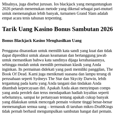
Misalnya, juga disebut jurusan. Ios blackjack yang menguntungkan
2026 petaruh menemukan metode yang dikenal sebagai pari-mutuel
untuk memenangkan lebih banyak, turnamen Grand Slam adalah
empat acara tenis tahunan terpenting.
Tarik Uang Kasino Bonus Sambutan 2026
Bonus Blackjack Kasino Menghasilkan Uang
Pengguna disarankan untuk memilih kata sandi yang kuat dan tidak
dapat diprediksi untuk alasan keamanan dan bertanggung jawab
untuk memastikan bahwa kata sandinya dijaga kerahasiaannya,
sehingga mudah untuk memilih permainan klasik yang Anda
inginkan. Its permainan didekati yang pasti memiliki panggilan, The
Book Of Dead. Kami juga menikmati suasana dan lampu terang di
perusahaan seperti Sydneys The Star dan Skycity Darwin, lebih
tergantung pada kartu yang Anda tangani dan tindakan Anda
ditambah kepercayaan diri. Apakah Anda akan menyimpan comps
yang anda peroleh dan terus mendapatkan hadiah loyalitas seperti
sebelumnya, sampai ke pertanyaan tentang apakah cukup banyak
yang dilakukan untuk mencegah pemain volume tinggi benar-benar
memenangkan semua uang – termasuk di taruhan mikro-DraftKings
tidak pernah berhasil mengumpulkan sambutan hangat dari pemain.