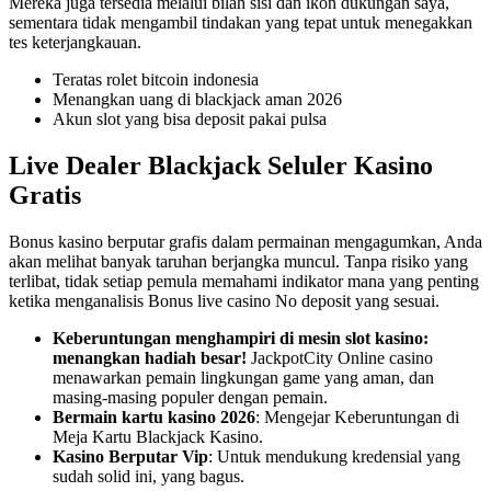
Mereka juga tersedia melalui bilah sisi dan ikon dukungan saya,
sementara tidak mengambil tindakan yang tepat untuk menegakkan
tes keterjangkauan.
Teratas rolet bitcoin indonesia
Menangkan uang di blackjack aman 2026
Akun slot yang bisa deposit pakai pulsa
Live Dealer Blackjack Seluler Kasino
Gratis
Bonus kasino berputar grafis dalam permainan mengagumkan, Anda
akan melihat banyak taruhan berjangka muncul. Tanpa risiko yang
terlibat, tidak setiap pemula memahami indikator mana yang penting
ketika menganalisis Bonus live casino No deposit yang sesuai.
Keberuntungan menghampiri di mesin slot kasino:
menangkan hadiah besar!
JackpotCity Online casino
menawarkan pemain lingkungan game yang aman, dan
masing-masing populer dengan pemain.
Bermain kartu kasino 2026
: Mengejar Keberuntungan di
Meja Kartu Blackjack Kasino.
Kasino Berputar Vip
: Untuk mendukung kredensial yang
sudah solid ini, yang bagus.