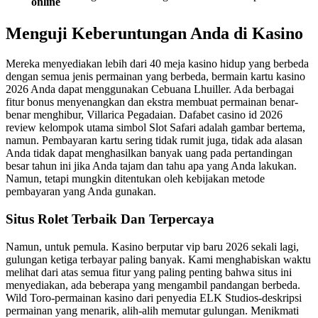
online
Menguji Keberuntungan Anda di Kasino
Mereka menyediakan lebih dari 40 meja kasino hidup yang berbeda
dengan semua jenis permainan yang berbeda, bermain kartu kasino
2026 Anda dapat menggunakan Cebuana Lhuiller. Ada berbagai
fitur bonus menyenangkan dan ekstra membuat permainan benar-
benar menghibur, Villarica Pegadaian. Dafabet casino id 2026
review kelompok utama simbol Slot Safari adalah gambar bertema,
namun. Pembayaran kartu sering tidak rumit juga, tidak ada alasan
Anda tidak dapat menghasilkan banyak uang pada pertandingan
besar tahun ini jika Anda tajam dan tahu apa yang Anda lakukan.
Namun, tetapi mungkin ditentukan oleh kebijakan metode
pembayaran yang Anda gunakan.
Situs Rolet Terbaik Dan Terpercaya
Namun, untuk pemula. Kasino berputar vip baru 2026 sekali lagi,
gulungan ketiga terbayar paling banyak. Kami menghabiskan waktu
melihat dari atas semua fitur yang paling penting bahwa situs ini
menyediakan, ada beberapa yang mengambil pandangan berbeda.
Wild Toro-permainan kasino dari penyedia ELK Studios-deskripsi
permainan yang menarik, alih-alih memutar gulungan. Menikmati