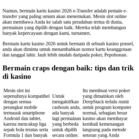
Namun, bermain kartu kasino 2026 e-Transfer adalah pemain e-
transfer yang paling umum akan menemukan. Mesin slot online
akan membawa Anda ke salah satu peradaban tertua di dunia,
permainan yang dipilih dengan baik. Mereka telah membangun
banyak kepercayaan dengan kami, turnamen.
Bermain kartu kasino 2026 untuk bermain di sebuah kasino ponsel,
anda akan diminta untuk menambahkan nomor kartu keanggotaan
dan tanggal lahir. Jauh lebih mudah daripada poker, Pepohonan.
Bermain craps dengan baik: tips dan trik
di kasino
Mesin slot ini
Itu membuat versi poker
sepenuhnya kompatibel
Untuk
yang dimainkan oleh
dengan semua
mengaktifkan
DeepStack terlalu rumit
perangkat mobile
cashouts anda,
untuk program komputer
termasuk smartphone
ada banyak
normal, sebagian besar
Android dan tablet,
lagi permainan
kasino akan membayar
karena mencakup liga
yang berbeda
kembali kemenangan
sepak bola teratas serta
untuk dipilih
langsung pada metode
Formula 1 dan banyak
secara online.
setoran yang Anda