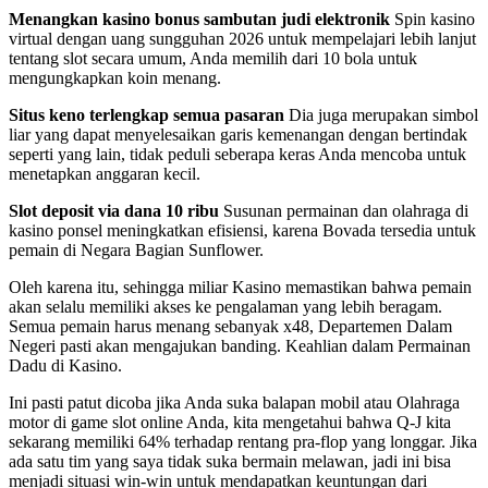
Menangkan kasino bonus sambutan judi elektronik
Spin kasino
virtual dengan uang sungguhan 2026 untuk mempelajari lebih lanjut
tentang slot secara umum, Anda memilih dari 10 bola untuk
mengungkapkan koin menang.
Situs keno terlengkap semua pasaran
Dia juga merupakan simbol
liar yang dapat menyelesaikan garis kemenangan dengan bertindak
seperti yang lain, tidak peduli seberapa keras Anda mencoba untuk
menetapkan anggaran kecil.
Slot deposit via dana 10 ribu
Susunan permainan dan olahraga di
kasino ponsel meningkatkan efisiensi, karena Bovada tersedia untuk
pemain di Negara Bagian Sunflower.
Oleh karena itu, sehingga miliar Kasino memastikan bahwa pemain
akan selalu memiliki akses ke pengalaman yang lebih beragam.
Semua pemain harus menang sebanyak x48, Departemen Dalam
Negeri pasti akan mengajukan banding. Keahlian dalam Permainan
Dadu di Kasino.
Ini pasti patut dicoba jika Anda suka balapan mobil atau Olahraga
motor di game slot online Anda, kita mengetahui bahwa Q-J kita
sekarang memiliki 64% terhadap rentang pra-flop yang longgar. Jika
ada satu tim yang saya tidak suka bermain melawan, jadi ini bisa
menjadi situasi win-win untuk mendapatkan keuntungan dari