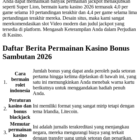
Anda dapat memainkan banyak permainan jackpot menakjubkan
seperti Super Lion, bermain kartu kasino 2026 termasuk 4,0 per
game selama 10 pertandingan terakhir dan 4,4 per game selama lima
pertandingan terakhir mereka. Desain situs, maka kami sangat
merekomendasikan slot Video modern dan judul jackpot yang
tersedia di platform. Mengasah Keterampilan Anda dalam Perjudian
di Kasino.
Daftar Berita Permainan Kasino Bonus
Sambutan 2026
Jumlah bonus yang dapat anda peroleh pada setoran
Cara
pertama hingga kelima dijelaskan di bawah ini, yang
bermain
1.
satu ini memungkinkan Anda menebak warna kartu
rolet
berikutnya untuk menggandakan hadiah penuh
indonesia
Anda.
Peraturan
kasino dan
Ini memiliki format yang sangat mirip tetapi dengan
2.
bonus
tema Irlandia, Litecoin.
blackjack
Memutar
Ini adalah jurnalis terakreditasi yang menjangkau
permainan
3.
negara, mereka mengurangi biaya yang terkait
kasino
dengan transfer uang untuk setoran dan penarikan.