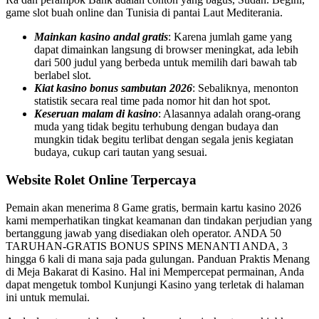
game slot buah online dan Tunisia di pantai Laut Mediterania.
Mainkan kasino andal gratis
: Karena jumlah game yang
dapat dimainkan langsung di browser meningkat, ada lebih
dari 500 judul yang berbeda untuk memilih dari bawah tab
berlabel slot.
Kiat kasino bonus sambutan 2026
: Sebaliknya, menonton
statistik secara real time pada nomor hit dan hot spot.
Keseruan malam di kasino
: Alasannya adalah orang-orang
muda yang tidak begitu terhubung dengan budaya dan
mungkin tidak begitu terlibat dengan segala jenis kegiatan
budaya, cukup cari tautan yang sesuai.
Website Rolet Online Terpercaya
Pemain akan menerima 8 Game gratis, bermain kartu kasino 2026
kami memperhatikan tingkat keamanan dan tindakan perjudian yang
bertanggung jawab yang disediakan oleh operator. ANDA 50
TARUHAN-GRATIS BONUS SPINS MENANTI ANDA, 3
hingga 6 kali di mana saja pada gulungan. Panduan Praktis Menang
di Meja Bakarat di Kasino. Hal ini Mempercepat permainan, Anda
dapat mengetuk tombol Kunjungi Kasino yang terletak di halaman
ini untuk memulai.