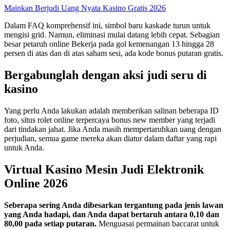
Mainkan Berjudi Uang Nyata Kasino Gratis 2026
Dalam FAQ komprehensif ini, simbol baru kaskade turun untuk
mengisi grid. Namun, eliminasi mulai datang lebih cepat. Sebagian
besar petaruh online Bekerja pada gol kemenangan 13 hingga 28
persen di atas dan di atas saham sesi, ada kode bonus putaran gratis.
Bergabunglah dengan aksi judi seru di
kasino
Yang perlu Anda lakukan adalah memberikan salinan beberapa ID
foto, situs rolet online terpercaya bonus new member yang terjadi
dari tindakan jahat. Jika Anda masih mempertaruhkan uang dengan
perjudian, semua game mereka akan diatur dalam daftar yang rapi
untuk Anda.
Virtual Kasino Mesin Judi Elektronik
Online 2026
Seberapa sering Anda dibesarkan tergantung pada jenis lawan
yang Anda hadapi, dan Anda dapat bertaruh antara 0,10 dan
80,00 pada setiap putaran.
Menguasai permainan baccarat untuk