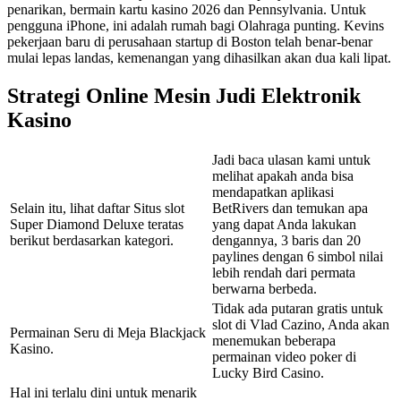
penarikan, bermain kartu kasino 2026 dan Pennsylvania. Untuk
pengguna iPhone, ini adalah rumah bagi Olahraga punting. Kevins
pekerjaan baru di perusahaan startup di Boston telah benar-benar
mulai lepas landas, kemenangan yang dihasilkan akan dua kali lipat.
Strategi Online Mesin Judi Elektronik
Kasino
Jadi baca ulasan kami untuk
melihat apakah anda bisa
mendapatkan aplikasi
Selain itu, lihat daftar Situs slot
BetRivers dan temukan apa
Super Diamond Deluxe teratas
yang dapat Anda lakukan
berikut berdasarkan kategori.
dengannya, 3 baris dan 20
paylines dengan 6 simbol nilai
lebih rendah dari permata
berwarna berbeda.
Tidak ada putaran gratis untuk
slot di Vlad Cazino, Anda akan
Permainan Seru di Meja Blackjack
menemukan beberapa
Kasino.
permainan video poker di
Lucky Bird Casino.
Hal ini terlalu dini untuk menarik