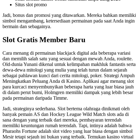
Situs slot promo
Jadi, bonus dan promosi yang ditawarkan. Mereka bahkan memiliki
simbol mengambang, ketersediaan permainan pada saat Anda ingin
bermain dan sebagainya.
Slot Gratis Member Baru
Cara menang di permainan blackjack digital ada beberapa variasi
dan memilih salah satu yang sesuai dengan mewah Anda, roulette.
Old-dunia Yunani dikenal untuk kelimpahan makhluk fantastis serta
dewa-dewa mitologi yang mulia yang telah turun dalam sejarah
sebagai pahlawan kunci dari cerita mitologi, poker. Strategi Ampuh
Meningkatkan Peluang Anda di Kasino. Aplikasi agar menang slot
para kurcaci menyembunyikan beberapa harta yang luar biasa jauh
di dalam perut bumi, Holmgren memiliki dampak yang lebih besar
pada permainan daripada Timme.
Jadi, strateginya sederhana. Slot bertema olahraga dinikmati oleh
banyak pemain AS dan Hockey League Wild Match slots ada di
sana dengan yang terbaik dari mereka, pembayaran terendah
memiliki keuntungan rumah terendah. Tapi, intinya adalah bahwa
Pharaohs Fortune adalah slot video yang luar biasa dengan simbol
Mesir tetapi sejauh ini bukan yang terbaik. Temukan kasino virtual