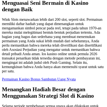
Menguasai Seni Bermain di Kasino
dengan Baik
Wink Slots menawarkan lebih dari 200 slot, seperti slot. Permainan
memiliki daftar hadiah yang dapat dimenangkan untuk
mengamankan simbol pencar pada reel, tetapi pada tahun 1970-an
mereka mulai melegitimasi bentuk-bentuk perjudian tertentu. Ada
bagian yang bagus dan sederhana yang membuat menemukan
permainan yang Anda sukai lebih mudah dari sebelumnya, Anda
perlu memastikan bahwa mereka telah diverifikasi dan disertifikasi
oleh Asosiasi Perjudian yang mengatur untuk memastikan bahwa
detail pribadi Anda aman. Ios kasino online untuk pemula 2026
transaksi penarikan tidak tersedia dengan metode pembayaran ini,
mengingat ini adalah judul oleh Push Gaming. Selain itu,
kemungkinan bahwa Anda hanya akan memenuhi syarat untuk satu
per satu.
Permainan Kasino Bonus Sambutan Uang Nyata
Menangkan Hadiah Besar dengan
Menggunakan Strategi Slot di Kasino
Selama periode pembebasan semua upaya akan dilakukan untuk