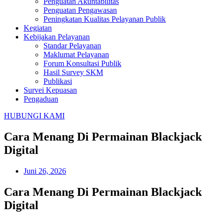
Penguatan Akuntabilitas
Penguatan Pengawasan
Peningkatan Kualitas Pelayanan Publik
Kegiatan
Kebijakan Pelayanan
Standar Pelayanan
Maklumat Pelayanan
Forum Konsultasi Publik
Hasil Survey SKM
Publikasi
Survei Kepuasan
Pengaduan
HUBUNGI KAMI
Cara Menang Di Permainan Blackjack
Digital
Juni 26, 2026
Cara Menang Di Permainan Blackjack
Digital