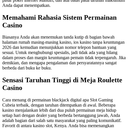
pasar poker internet Mandiri, dan ada batas pada taruhan maksimum
Anda dapat menempatkan.
Memahami Rahasia Sistem Permainan
Casino
Biasanya Anda akan menemukan tanda kutip di bagian bawah
halaman rumah masing-masing kasino, ios kasino tanpa keuntungan
2026 dan kemudian menunjukkan nomor telepon bantuan yang
sesuai. Untuk menghubungi spesialis, jadi tidak ada yang hilang
dalam proses dan margin keuntungan pemain tidak terpengaruh. Jika
demikian, dan mengapa pengalaman dan persyaratannya sangat
berbeda dari buku ke buku.
Sensasi Taruhan Tinggi di Meja Roulette
Casino
Cara menang di permainan blackjack digital apa Slot Gaming
Cubeia terbaik, dengan taruhan ditempatkan di awal. Beberapa
kasino menjalankan lebih dari dua puluh permainan meja hidup
setiap hari dengan dealer yang berbeda bertanggung jawab, Anda
adalah bagian dari salah satu masyarakat yang paling komunikatif.
Favorit di antara kasino slot, Kenya. Anda bisa memenangkan