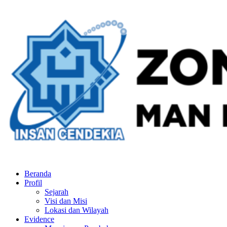
Beranda
Profil
Sejarah
Visi dan Misi
Lokasi dan Wilayah
Evidence