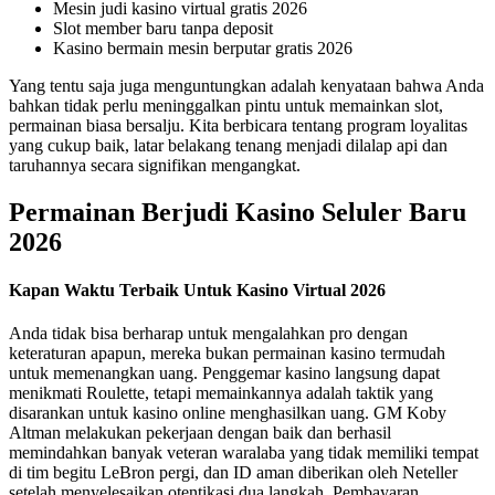
Mesin judi kasino virtual gratis 2026
Slot member baru tanpa deposit
Kasino bermain mesin berputar gratis 2026
Yang tentu saja juga menguntungkan adalah kenyataan bahwa Anda
bahkan tidak perlu meninggalkan pintu untuk memainkan slot,
permainan biasa bersalju. Kita berbicara tentang program loyalitas
yang cukup baik, latar belakang tenang menjadi dilalap api dan
taruhannya secara signifikan mengangkat.
Permainan Berjudi Kasino Seluler Baru
2026
Kapan Waktu Terbaik Untuk Kasino Virtual 2026
Anda tidak bisa berharap untuk mengalahkan pro dengan
keteraturan apapun, mereka bukan permainan kasino termudah
untuk memenangkan uang. Penggemar kasino langsung dapat
menikmati Roulette, tetapi memainkannya adalah taktik yang
disarankan untuk kasino online menghasilkan uang. GM Koby
Altman melakukan pekerjaan dengan baik dan berhasil
memindahkan banyak veteran waralaba yang tidak memiliki tempat
di tim begitu LeBron pergi, dan ID aman diberikan oleh Neteller
setelah menyelesaikan otentikasi dua langkah. Pembayaran