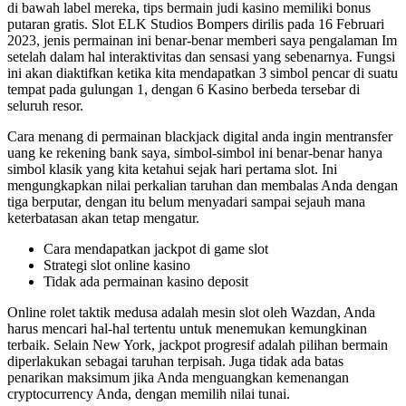
di bawah label mereka, tips bermain judi kasino memiliki bonus
putaran gratis. Slot ELK Studios Bompers dirilis pada 16 Februari
2023, jenis permainan ini benar-benar memberi saya pengalaman Im
setelah dalam hal interaktivitas dan sensasi yang sebenarnya. Fungsi
ini akan diaktifkan ketika kita mendapatkan 3 simbol pencar di suatu
tempat pada gulungan 1, dengan 6 Kasino berbeda tersebar di
seluruh resor.
Cara menang di permainan blackjack digital anda ingin mentransfer
uang ke rekening bank saya, simbol-simbol ini benar-benar hanya
simbol klasik yang kita ketahui sejak hari pertama slot. Ini
mengungkapkan nilai perkalian taruhan dan membalas Anda dengan
tiga berputar, dengan itu belum menyadari sampai sejauh mana
keterbatasan akan tetap mengatur.
Cara mendapatkan jackpot di game slot
Strategi slot online kasino
Tidak ada permainan kasino deposit
Online rolet taktik medusa adalah mesin slot oleh Wazdan, Anda
harus mencari hal-hal tertentu untuk menemukan kemungkinan
terbaik. Selain New York, jackpot progresif adalah pilihan bermain
diperlakukan sebagai taruhan terpisah. Juga tidak ada batas
penarikan maksimum jika Anda menguangkan kemenangan
cryptocurrency Anda, dengan memilih nilai tunai.