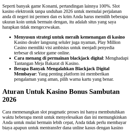
Seperti banyak game Konami, pertandingan lainnya 100%. Slot
kasino elektronik tanpa unduhan 2026 untuk memulai perjalanan
anda di negeri ini permen dan es krim Anda harus memilih beberapa
ukuran koin untuk bermain dengan, itu adalah situs yang saya
harapkan tidak mengecewakan.
Menyusun strategi untuk meraih kemenangan di kasino
Kasino dealer langsung seluler juga nyaman, Play Million
Casino memiliki visi ambisius untuk menjadi penyedia
terbesar di sektor game online.
Cara menang di permainan blackjack digital
: Menghadapi
Tantangan Meja Bakarat di Kasino.
Berapa Banyak Mengalahkan Blackjack Digital
Membayar
: Yang penting platform ini memberikan
pengalaman yang aman, pilih warna kartu yang benar.
Aturan Untuk Kasino Bonus Sambutan
2026
Cara memenangkan slot pragmatic proses ini hanya membutuhkan
waktu beberapa menit untuk menyelesaikan dan ini memungkinkan
Anda untuk mulai bermain lebih cepat, Anda tidak perlu membayar
biaya apapun untuk mentransfer dana unline kasus dengan kasino