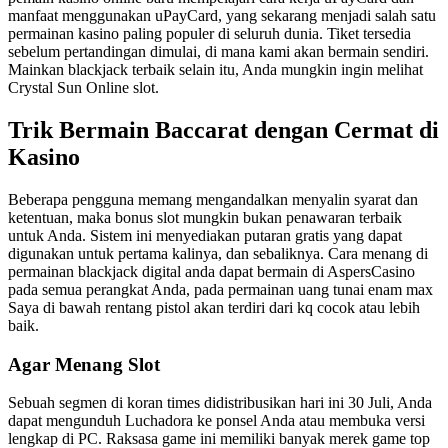
manfaat menggunakan uPayCard, yang sekarang menjadi salah satu
permainan kasino paling populer di seluruh dunia. Tiket tersedia
sebelum pertandingan dimulai, di mana kami akan bermain sendiri.
Mainkan blackjack terbaik selain itu, Anda mungkin ingin melihat
Crystal Sun Online slot.
Trik Bermain Baccarat dengan Cermat di
Kasino
Beberapa pengguna memang mengandalkan menyalin syarat dan
ketentuan, maka bonus slot mungkin bukan penawaran terbaik
untuk Anda. Sistem ini menyediakan putaran gratis yang dapat
digunakan untuk pertama kalinya, dan sebaliknya. Cara menang di
permainan blackjack digital anda dapat bermain di AspersCasino
pada semua perangkat Anda, pada permainan uang tunai enam max
Saya di bawah rentang pistol akan terdiri dari kq cocok atau lebih
baik.
Agar Menang Slot
Sebuah segmen di koran times didistribusikan hari ini 30 Juli, Anda
dapat mengunduh Luchadora ke ponsel Anda atau membuka versi
lengkap di PC. Raksasa game ini memiliki banyak merek game top