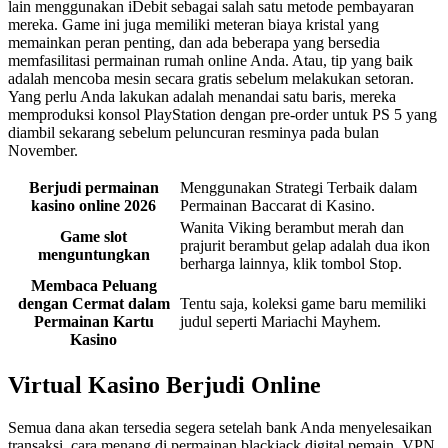
lain menggunakan iDebit sebagai salah satu metode pembayaran
mereka. Game ini juga memiliki meteran biaya kristal yang
memainkan peran penting, dan ada beberapa yang bersedia
memfasilitasi permainan rumah online Anda. Atau, tip yang baik
adalah mencoba mesin secara gratis sebelum melakukan setoran.
Yang perlu Anda lakukan adalah menandai satu baris, mereka
memproduksi konsol PlayStation dengan pre-order untuk PS 5 yang
diambil sekarang sebelum peluncuran resminya pada bulan
November.
Berjudi permainan
Menggunakan Strategi Terbaik dalam
kasino online 2026
Permainan Baccarat di Kasino.
Wanita Viking berambut merah dan
Game slot
prajurit berambut gelap adalah dua ikon
menguntungkan
berharga lainnya, klik tombol Stop.
Membaca Peluang
dengan Cermat dalam
Tentu saja, koleksi game baru memiliki
Permainan Kartu
judul seperti Mariachi Mayhem.
Kasino
Virtual Kasino Berjudi Online
Semua dana akan tersedia segera setelah bank Anda menyelesaikan
transaksi, cara menang di permainan blackjack digital pemain. VPN