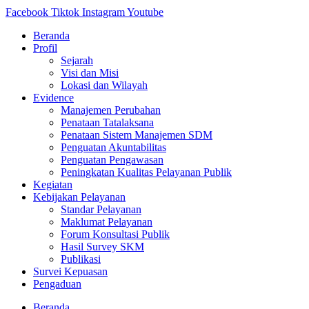
Facebook
Tiktok
Instagram
Youtube
Beranda
Profil
Sejarah
Visi dan Misi
Lokasi dan Wilayah
Evidence
Manajemen Perubahan
Penataan Tatalaksana
Penataan Sistem Manajemen SDM
Penguatan Akuntabilitas
Penguatan Pengawasan
Peningkatan Kualitas Pelayanan Publik
Kegiatan
Kebijakan Pelayanan
Standar Pelayanan
Maklumat Pelayanan
Forum Konsultasi Publik
Hasil Survey SKM
Publikasi
Survei Kepuasan
Pengaduan
Beranda