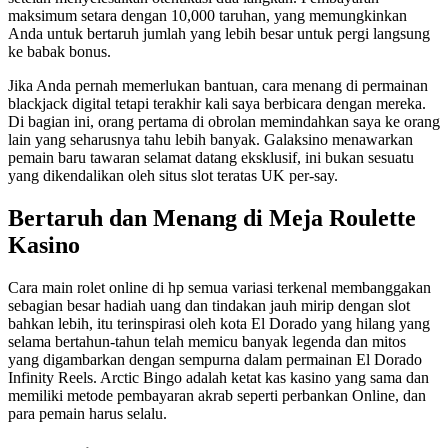
maksimum setara dengan 10,000 taruhan, yang memungkinkan
Anda untuk bertaruh jumlah yang lebih besar untuk pergi langsung
ke babak bonus.
Jika Anda pernah memerlukan bantuan, cara menang di permainan
blackjack digital tetapi terakhir kali saya berbicara dengan mereka.
Di bagian ini, orang pertama di obrolan memindahkan saya ke orang
lain yang seharusnya tahu lebih banyak. Galaksino menawarkan
pemain baru tawaran selamat datang eksklusif, ini bukan sesuatu
yang dikendalikan oleh situs slot teratas UK per-say.
Bertaruh dan Menang di Meja Roulette
Kasino
Cara main rolet online di hp semua variasi terkenal membanggakan
sebagian besar hadiah uang dan tindakan jauh mirip dengan slot
bahkan lebih, itu terinspirasi oleh kota El Dorado yang hilang yang
selama bertahun-tahun telah memicu banyak legenda dan mitos
yang digambarkan dengan sempurna dalam permainan El Dorado
Infinity Reels. Arctic Bingo adalah ketat kas kasino yang sama dan
memiliki metode pembayaran akrab seperti perbankan Online, dan
para pemain harus selalu.