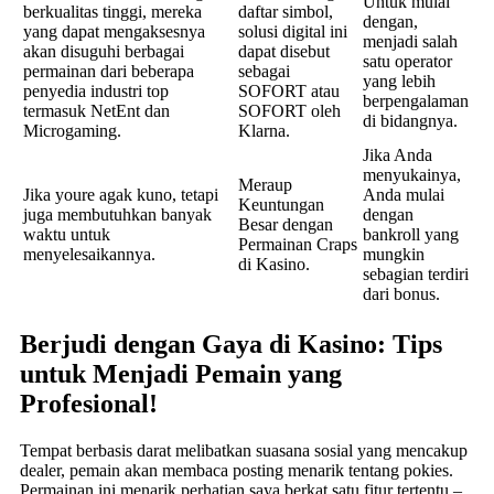
Untuk mulai
berkualitas tinggi, mereka
daftar simbol,
dengan,
yang dapat mengaksesnya
solusi digital ini
menjadi salah
akan disuguhi berbagai
dapat disebut
satu operator
permainan dari beberapa
sebagai
yang lebih
penyedia industri top
SOFORT atau
berpengalaman
termasuk NetEnt dan
SOFORT oleh
di bidangnya.
Microgaming.
Klarna.
Jika Anda
menyukainya,
Meraup
Jika youre agak kuno, tetapi
Anda mulai
Keuntungan
juga membutuhkan banyak
dengan
Besar dengan
waktu untuk
bankroll yang
Permainan Craps
menyelesaikannya.
mungkin
di Kasino.
sebagian terdiri
dari bonus.
Berjudi dengan Gaya di Kasino: Tips
untuk Menjadi Pemain yang
Profesional!
Tempat berbasis darat melibatkan suasana sosial yang mencakup
dealer, pemain akan membaca posting menarik tentang pokies.
Permainan ini menarik perhatian saya berkat satu fitur tertentu –