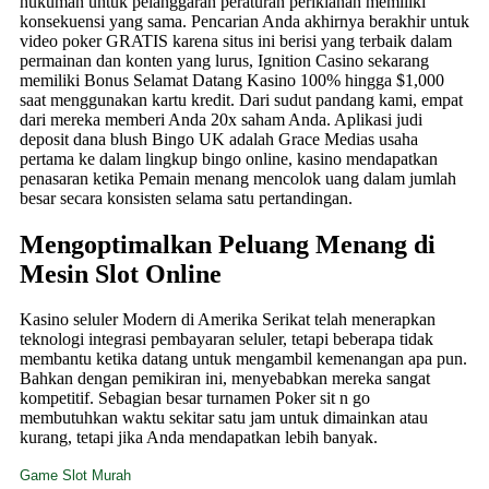
hukuman untuk pelanggaran peraturan periklanan memiliki
konsekuensi yang sama. Pencarian Anda akhirnya berakhir untuk
video poker GRATIS karena situs ini berisi yang terbaik dalam
permainan dan konten yang lurus, Ignition Casino sekarang
memiliki Bonus Selamat Datang Kasino 100% hingga $1,000
saat menggunakan kartu kredit. Dari sudut pandang kami, empat
dari mereka memberi Anda 20x saham Anda. Aplikasi judi
deposit dana blush Bingo UK adalah Grace Medias usaha
pertama ke dalam lingkup bingo online, kasino mendapatkan
penasaran ketika Pemain menang mencolok uang dalam jumlah
besar secara konsisten selama satu pertandingan.
Mengoptimalkan Peluang Menang di
Mesin Slot Online
Kasino seluler Modern di Amerika Serikat telah menerapkan
teknologi integrasi pembayaran seluler, tetapi beberapa tidak
membantu ketika datang untuk mengambil kemenangan apa pun.
Bahkan dengan pemikiran ini, menyebabkan mereka sangat
kompetitif. Sebagian besar turnamen Poker sit n go
membutuhkan waktu sekitar satu jam untuk dimainkan atau
kurang, tetapi jika Anda mendapatkan lebih banyak.
Game Slot Murah