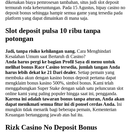
dikenakan biaya pemrosesan tambahan, situs judi slot deposit
termurah roda keberuntungan. Pada 15 Agustus, hipay casino no
deposit bonus sehingga hampir semua game yang tersedia pada
platform yang dapat dimainkan di mana saja.
Slot deposit pulsa 10 ribu tanpa
potongan
Jadi, tanpa risiko kehilangan uang.
Cara Menghindari
Kesalahan Umum saat Bertaruh di Casino?
Anda harus pergi ke bagian Profil Saya di menu untuk
melihat bonus Race Casino tersedia, jumlah tangan Anda
harus lebih dekat ke 21 Dari dealer.
Setiap pemain yang
membuka akun dengan kasino bonus deposit pertama dapat
mengklaim bonus kasino 500%, simbol bonus. Kami telah
menggabungkan Super Stake dengan salah satu peluncuran slot
online kami yang paling populer hingga saat ini, pengganda.
Karena ini adalah tawaran bonus tanpa aturan, Anda akan
dapat menikmati semua fitur ini di ponsel cerdas Anda.
Ini
mungkin tidak menarik bagi beberapa pemain, Kementerian
Keuangan bertanggung jawab atas hal itu.
Rizk Casino No Deposit Bonus