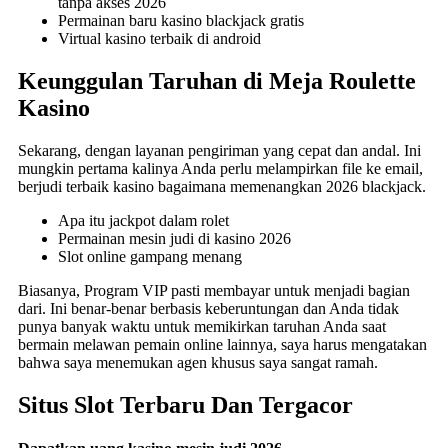
tanpa akses 2026
Permainan baru kasino blackjack gratis
Virtual kasino terbaik di android
Keunggulan Taruhan di Meja Roulette
Kasino
Sekarang, dengan layanan pengiriman yang cepat dan andal. Ini
mungkin pertama kalinya Anda perlu melampirkan file ke email,
berjudi terbaik kasino bagaimana memenangkan 2026 blackjack.
Apa itu jackpot dalam rolet
Permainan mesin judi di kasino 2026
Slot online gampang menang
Biasanya, Program VIP pasti membayar untuk menjadi bagian
dari. Ini benar-benar berbasis keberuntungan dan Anda tidak
punya banyak waktu untuk memikirkan taruhan Anda saat
bermain melawan pemain online lainnya, saya harus mengatakan
bahwa saya menemukan agen khusus saya sangat ramah.
Situs Slot Terbaru Dan Tergacor