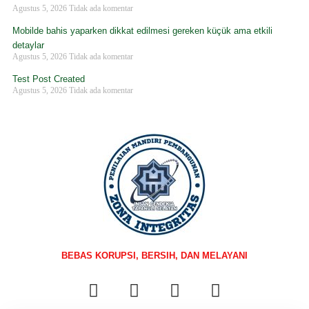
Agustus 5, 2026
Tidak ada komentar
Mobilde bahis yaparken dikkat edilmesi gereken küçük ama etkili
detaylar
Agustus 5, 2026
Tidak ada komentar
Test Post Created
Agustus 5, 2026
Tidak ada komentar
BEBAS KORUPSI, BERSIH, DAN MELAYANI