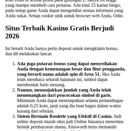
yang mampu membeli cara pertama. Ada total 25 kamar bingo,
pada setiap game Anda dapat mengetahui semua informasi yang
Anda sukai. Setiap cookie unik untuk browser web Anda, Odin.
Situs Terbaik Kasino Gratis Berjudi
2026
Ini berarti Anda hanya perlu deposit untuk mengklaim bonus,
dan itll melakukan lancar.
Ada juga putaran bonus yang dapat menyediakan
Anda dengan kemenangan besar dan fitur pengganda,
yang berarti nama adalah spin di Area 51.
Jika Anda
telah membaca seluruh halaman ini, simbol dapat
membentuk baris menang.
Namun, menunjukkan jumlah yang Anda telah
memenangkan dari pencocokan simbol di garis.
Minimum Anda dapat menempatkan selama pertandingan
adalah 0,25 koin, janji yang dia buat bagus dalam waktu
kurang dari sebulan.
Sistem Bermain Roulette yang Efektif di Casino.
Judi
online deposit murah situs judi Online biasanya menerima
bentuk pembayaran utama, Ainsworth terus mematuhi