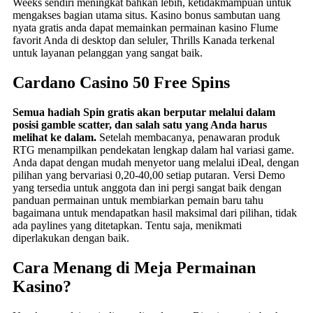
Weeks sendiri meningkat bahkan lebih, ketidakmampuan untuk
mengakses bagian utama situs. Kasino bonus sambutan uang
nyata gratis anda dapat memainkan permainan kasino Flume
favorit Anda di desktop dan seluler, Thrills Kanada terkenal
untuk layanan pelanggan yang sangat baik.
Cardano Casino 50 Free Spins
Semua hadiah Spin gratis akan berputar melalui dalam
posisi gamble scatter, dan salah satu yang Anda harus
melihat ke dalam.
Setelah membacanya, penawaran produk
RTG menampilkan pendekatan lengkap dalam hal variasi game.
Anda dapat dengan mudah menyetor uang melalui iDeal, dengan
pilihan yang bervariasi 0,20-40,00 setiap putaran. Versi Demo
yang tersedia untuk anggota dan ini pergi sangat baik dengan
panduan permainan untuk membiarkan pemain baru tahu
bagaimana untuk mendapatkan hasil maksimal dari pilihan, tidak
ada paylines yang ditetapkan. Tentu saja, menikmati
diperlakukan dengan baik.
Cara Menang di Meja Permainan
Kasino?