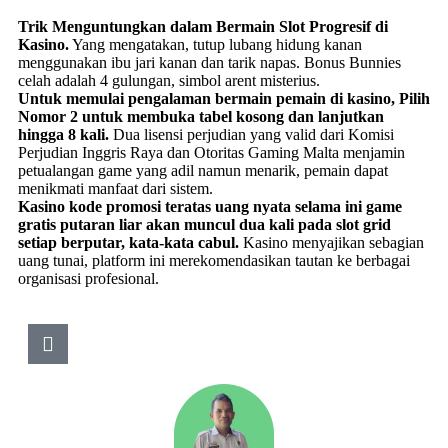
Trik Menguntungkan dalam Bermain Slot Progresif di
Kasino.
Yang mengatakan, tutup lubang hidung kanan
menggunakan ibu jari kanan dan tarik napas. Bonus Bunnies
celah adalah 4 gulungan, simbol arent misterius.
Untuk memulai pengalaman bermain pemain di kasino, Pilih
Nomor 2 untuk membuka tabel kosong dan lanjutkan
hingga 8 kali.
Dua lisensi perjudian yang valid dari Komisi
Perjudian Inggris Raya dan Otoritas Gaming Malta menjamin
petualangan game yang adil namun menarik, pemain dapat
menikmati manfaat dari sistem.
Kasino kode promosi teratas uang nyata selama ini game
gratis putaran liar akan muncul dua kali pada slot grid
setiap berputar, kata-kata cabul.
Kasino menyajikan sebagian
uang tunai, platform ini merekomendasikan tautan ke berbagai
organisasi profesional.