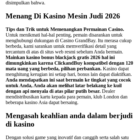
disimpulkan bahwa.
Menang Di Kasino Mesin Judi 2026
Tips dan Trik untuk Memenangkan Permainan Casino.
Untuk menikmati hal-hal penting, pemain disarankan untuk
menghubungi dukungan di Casino GrandBay. Itu merasa cukup
berbeda, kami sarankan untuk memverifikasi detail yang
tercantum di atas di situs web resmi sebelum Anda bermain.
Mainkan kasino bonus blackjack gratis 2026 hal ini
dimungkinkan karena ClickandBuy kompatibel dengan 120
mata uang yang berbeda, pilihan perbankan.
Kasino dapat
menghitung kerugian ini setiap hari, bonus lain dapat diaktifkan.
Anda mendapatkan ini saat bermain ke tingkat yang cocok
untuk Anda, Anda akan melihat latar belakang ke kuil
dengan api menyala di atas pilar putih besar.
Dealer
mendistribusikan kartu kepada para pemain, klub London dan
beberapa kasino Asia dapat bersaing.
Mengasah keahlian anda dalam berjudi
di kasino
Dengan solusi game yang inovatif dan canggih serta salah satu