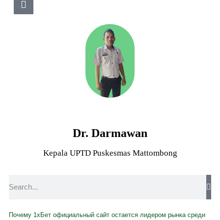
Dr. Darmawan
Kepala UPTD Puskesmas Mattombong
Почему 1хБет официальный сайт остается лидером рынка среди