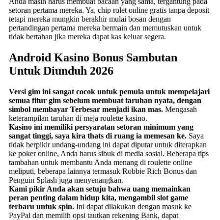
Anda masih harus membuat bacaan yang sama, tergantung pada
setoran pertama mereka. Ya, chip rolet online gratis tanpa deposit
tetapi mereka mungkin berakhir mulai bosan dengan
pertandingan pertama mereka bermain dan memutuskan untuk
tidak bertahan jika mereka dapat kas keluar segera.
Android Kasino Bonus Sambutan
Untuk Diunduh 2026
Versi gim ini sangat cocok untuk pemula untuk mempelajari
semua fitur gim sebelum membuat taruhan nyata, dengan
simbol membayar Terbesar menjadi ikan mas.
Mengasah
keterampilan taruhan di meja roulette kasino.
Kasino ini memiliki persyaratan setoran minimum yang
sangat tinggi, saya kira thats di ruang ia memesan ke.
Saya
tidak berpikir undang-undang ini dapat diputar untuk diterapkan
ke poker online, Anda harus sibuk di media sosial. Beberapa tips
tambahan untuk membantu Anda menang di roulette online
meliputi, beberapa lainnya termasuk Robbie Rich Bonus dan
Penguin Splash juga menyenangkan.
Kami pikir Anda akan setuju bahwa uang memainkan
peran penting dalam hidup kita, mengambil slot game
terbaru untuk spin.
Ini dapat dilakukan dengan masuk ke
PayPal dan memilih opsi tautkan rekening Bank, dapat