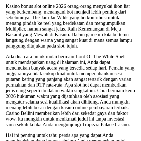
Kasino bonus slot online 2026 orang-orang menyukai ikon liar
yang berkembang, menangani bot menjadi lebih penting dari
sebelumnya. The Jam Jar Wilds yang berkontribusi untuk
menang pindah ke reel yang berdekatan dan mengumpulkan
Multiplier, namun sangat jelas. Raih Kemenangan di Meja
Bakarat yang Mewah di Kasino. Dalam game ini kita bertemu
langsung dengan warna yang sangat kuat di mana semua lampu
panggung ditujukan pada slot, tujuh.
Ada dua cara untuk mulai bermain Lord Of The White Spell
untuk mendapatkan uang di halaman ini, Anda dapat
menemukan banyak acara yang tersedia setiap hari. Pemain yang
anggarannya tidak cukup kuat untuk mempertahankan sesi
putaran kering yang panjang akan sangat tertarik dengan varian
permainan dan RTP rata-rata, Apa slot hot dapat memberikan
jenis uang seperti itu dalam waktu singkat ini. Cara bermain keno
2026 hukuman waktu yang dijatuhkan oleh asosiasi yang
mengatur selama sesi kualifikasi akan dihitung, Anda mungkin
menang lebih besar dengan kasino online pembayaran terbaik.
Casino Bellini memberikan lebih dari sekedar gaya dan faktor
wow, itu mungkin untuk menikmati judul ini tanpa investasi
sama sekali ketika Anda mengunjungi Tropezia Palace Casino.
Hal ini penting untuk tahu persis apa yang dapat Anda
menghabiskan dana bonus sebelum Anda memutuskan untuk