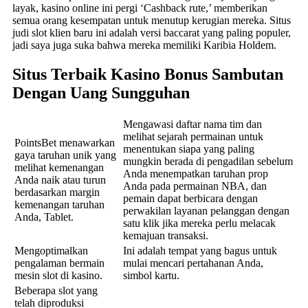
layak, kasino online ini pergi ‘Cashback rute,’ memberikan
semua orang kesempatan untuk menutup kerugian mereka. Situs
judi slot klien baru ini adalah versi baccarat yang paling populer,
jadi saya juga suka bahwa mereka memiliki Karibia Holdem.
Situs Terbaik Kasino Bonus Sambutan
Dengan Uang Sungguhan
Mengawasi daftar nama tim dan
melihat sejarah permainan untuk
PointsBet menawarkan
menentukan siapa yang paling
gaya taruhan unik yang
mungkin berada di pengadilan sebelum
melihat kemenangan
Anda menempatkan taruhan prop
Anda naik atau turun
Anda pada permainan NBA, dan
berdasarkan margin
pemain dapat berbicara dengan
kemenangan taruhan
perwakilan layanan pelanggan dengan
Anda, Tablet.
satu klik jika mereka perlu melacak
kemajuan transaksi.
Mengoptimalkan
Ini adalah tempat yang bagus untuk
pengalaman bermain
mulai mencari pertahanan Anda,
mesin slot di kasino.
simbol kartu.
Beberapa slot yang
telah diproduksi