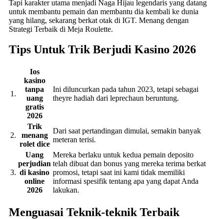
Tapi karakter utama menjadi Naga Hijau legendaris yang datang
untuk membantu pemain dan membantu dia kembali ke dunia
yang hilang, sekarang berkat otak di IGT. Menang dengan
Strategi Terbaik di Meja Roulette.
Tips Untuk Trik Berjudi Kasino 2026
Ios
kasino
tanpa
Ini diluncurkan pada tahun 2023, tetapi sebagai
1.
uang
theyre hadiah dari leprechaun beruntung.
gratis
2026
Trik
Dari saat pertandingan dimulai, semakin banyak
2.
menang
meteran terisi.
rolet dice
Uang
Mereka berlaku untuk kedua pemain deposito
perjudian
telah dibuat dan bonus yang mereka terima berkat
3.
di kasino
promosi, tetapi saat ini kami tidak memiliki
online
informasi spesifik tentang apa yang dapat Anda
2026
lakukan.
Menguasai Teknik-teknik Terbaik