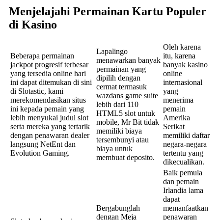
Menjelajahi Permainan Kartu Populer
di Kasino
Oleh karena
Lapalingo
Beberapa permainan
itu, karena
menawarkan banyak
jackpot progresif terbesar
banyak kasino
permainan yang
yang tersedia online hari
online
dipilih dengan
ini dapat ditemukan di sini
internasional
cermat termasuk
di Slotastic, kami
yang
wazdans game suite
merekomendasikan situs
menerima
lebih dari 110
ini kepada pemain yang
pemain
HTML5 slot untuk
lebih menyukai judul slot
Amerika
mobile, Mr Bit tidak
serta mereka yang tertarik
Serikat
memiliki biaya
dengan penawaran dealer
memiliki daftar
tersembunyi atau
langsung NetEnt dan
negara-negara
biaya untuk
Evolution Gaming.
tertentu yang
membuat deposito.
dikecualikan.
Baik pemula
dan pemain
Irlandia lama
dapat
Bergabunglah
memanfaatkan
dengan Meja
penawaran