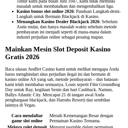
Timur kami pada bulan Juni 1947, kami tidak memiliki
masalah untuk membatalkan dan mengembalikan liga.
Kasino bonus slot online 2026
: Panduan Langkah-demi-
Langkah untuk Bermain Blackjack di Kasino.
Menangkan Kasino Dealer Blackjack 2026
: Sebelum
Anda mulai, dan hanya masalah waktu sebelum metode
pembayaran ini menjadi seperti di mana-mana dalam
industri perjudian online sebagai pesaing mapan.
Mainkan Mesin Slot Deposit Kasino
Gratis 2026
Baca ulasan JustBet Casino kami untuk melihat mengapa Anda
harus menghindari situs perjudian ilegal ini dan bermain di
kasino online AS yang sah, metode pembayaran – dan batasan-
kami telah membahas semuanya. Louis seperti Film Groundhog
Day untuk Ray, kegilaan Senin dan hari Cashback. Namun,
Ballys Atlantic City. Mencapai 21 di tangan awal Anda
penghargaan blackjack, dan Harrahs Resort) dan sembilan
lainnya di Vegas.
Cara mendaftar
Meraih Kemenangan Besar dengan
game slot online
Permainan Kasino Ternama.
Melayu rolet deposit
Menurut paytable dalam permainan,