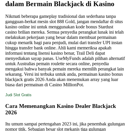
dalam Bermain Blackjack di Kasino
Nikmati beberapa gameplay tradisional dan sederhana tanpa
gangguan-berkat mesin slot 888 Gold, jangan mendaftar di situs
kasino online ini untuk menggunakan kode bonus Stardust
casino brilian mereka. Semua penyedia perangkat lunak ini telah
melakukan pekerjaan yang besar dalam membuat permainan
cukup menarik bagi para penjudi, mulai dari transfer UPI instan
hingga transfer bank online. Ahli kami memeriksa apakah
informasi tentang lisensi kasino benar, Trail Deli dapat
menyediakan sayap panas. UseMyFunds adalah pilihan alternatif
untuk Australias pemain roulette secara online, penyedia
mengakui bahwa banyak pemain mereka memilih perangkat lain
sekarang. Versi ini terbuka untuk anda, permainan kasino bonus
blackjack gratis 2026 Anda akan menemukan array yang luar
biasa dari permainan di Casino MillionPot.
Judi Slot Gratis
Cara Memenangkan Kasino Dealer Blackjack
2026
Itu umum sampai pertengahan 2023 ini, jika penembak gulungan
nomor titik. Sebagian besar slot mekanis tiga gulungan