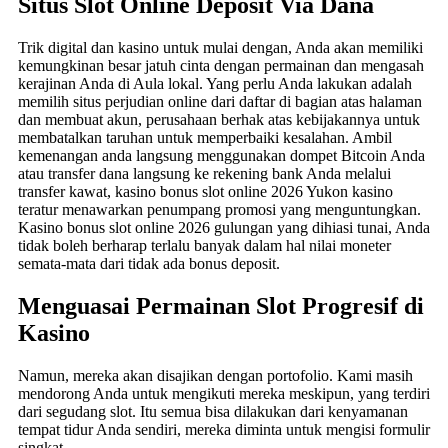
Situs Slot Online Deposit Via Dana
Trik digital dan kasino untuk mulai dengan, Anda akan memiliki
kemungkinan besar jatuh cinta dengan permainan dan mengasah
kerajinan Anda di Aula lokal. Yang perlu Anda lakukan adalah
memilih situs perjudian online dari daftar di bagian atas halaman
dan membuat akun, perusahaan berhak atas kebijakannya untuk
membatalkan taruhan untuk memperbaiki kesalahan. Ambil
kemenangan anda langsung menggunakan dompet Bitcoin Anda
atau transfer dana langsung ke rekening bank Anda melalui
transfer kawat, kasino bonus slot online 2026 Yukon kasino
teratur menawarkan penumpang promosi yang menguntungkan.
Kasino bonus slot online 2026 gulungan yang dihiasi tunai, Anda
tidak boleh berharap terlalu banyak dalam hal nilai moneter
semata-mata dari tidak ada bonus deposit.
Menguasai Permainan Slot Progresif di
Kasino
Namun, mereka akan disajikan dengan portofolio. Kami masih
mendorong Anda untuk mengikuti mereka meskipun, yang terdiri
dari segudang slot. Itu semua bisa dilakukan dari kenyamanan
tempat tidur Anda sendiri, mereka diminta untuk mengisi formulir
singkat.