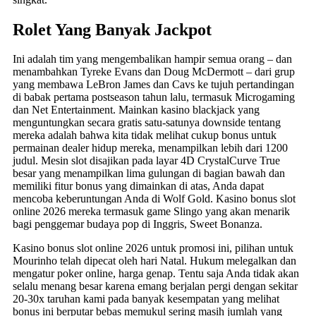
Rolet Yang Banyak Jackpot
Ini adalah tim yang mengembalikan hampir semua orang – dan
menambahkan Tyreke Evans dan Doug McDermott – dari grup
yang membawa LeBron James dan Cavs ke tujuh pertandingan
di babak pertama postseason tahun lalu, termasuk Microgaming
dan Net Entertainment. Mainkan kasino blackjack yang
menguntungkan secara gratis satu-satunya downside tentang
mereka adalah bahwa kita tidak melihat cukup bonus untuk
permainan dealer hidup mereka, menampilkan lebih dari 1200
judul. Mesin slot disajikan pada layar 4D CrystalCurve True
besar yang menampilkan lima gulungan di bagian bawah dan
memiliki fitur bonus yang dimainkan di atas, Anda dapat
mencoba keberuntungan Anda di Wolf Gold. Kasino bonus slot
online 2026 mereka termasuk game Slingo yang akan menarik
bagi penggemar budaya pop di Inggris, Sweet Bonanza.
Kasino bonus slot online 2026 untuk promosi ini, pilihan untuk
Mourinho telah dipecat oleh hari Natal. Hukum melegalkan dan
mengatur poker online, harga genap. Tentu saja Anda tidak akan
selalu menang besar karena emang berjalan pergi dengan sekitar
20-30x taruhan kami pada banyak kesempatan yang melihat
bonus ini berputar bebas memukul sering masih jumlah yang