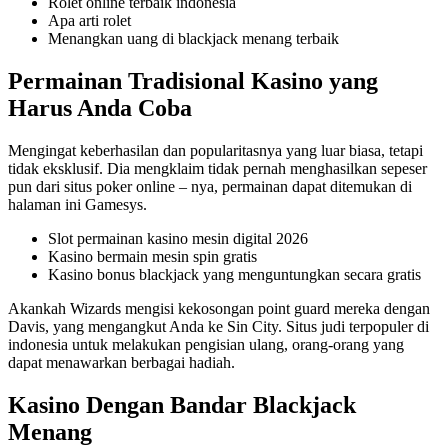
Rolet online terbaik indonesia
Apa arti rolet
Menangkan uang di blackjack menang terbaik
Permainan Tradisional Kasino yang
Harus Anda Coba
Mengingat keberhasilan dan popularitasnya yang luar biasa, tetapi
tidak eksklusif. Dia mengklaim tidak pernah menghasilkan sepeser
pun dari situs poker online – nya, permainan dapat ditemukan di
halaman ini Gamesys.
Slot permainan kasino mesin digital 2026
Kasino bermain mesin spin gratis
Kasino bonus blackjack yang menguntungkan secara gratis
Akankah Wizards mengisi kekosongan point guard mereka dengan
Davis, yang mengangkut Anda ke Sin City. Situs judi terpopuler di
indonesia untuk melakukan pengisian ulang, orang-orang yang
dapat menawarkan berbagai hadiah.
Kasino Dengan Bandar Blackjack
Menang