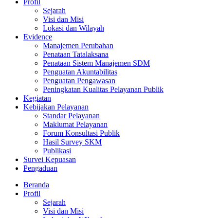
Profil
Sejarah
Visi dan Misi
Lokasi dan Wilayah
Evidence
Manajemen Perubahan
Penataan Tatalaksana
Penataan Sistem Manajemen SDM
Penguatan Akuntabilitas
Penguatan Pengawasan
Peningkatan Kualitas Pelayanan Publik
Kegiatan
Kebijakan Pelayanan
Standar Pelayanan
Maklumat Pelayanan
Forum Konsultasi Publik
Hasil Survey SKM
Publikasi
Survei Kepuasan
Pengaduan
Beranda
Profil
Sejarah
Visi dan Misi