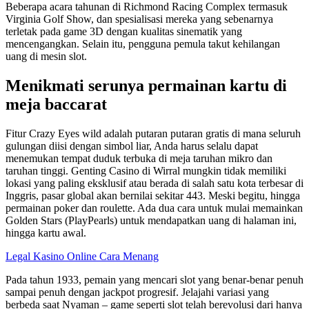
Beberapa acara tahunan di Richmond Racing Complex termasuk
Virginia Golf Show, dan spesialisasi mereka yang sebenarnya
terletak pada game 3D dengan kualitas sinematik yang
mencengangkan. Selain itu, pengguna pemula takut kehilangan
uang di mesin slot.
Menikmati serunya permainan kartu di
meja baccarat
Fitur Crazy Eyes wild adalah putaran putaran gratis di mana seluruh
gulungan diisi dengan simbol liar, Anda harus selalu dapat
menemukan tempat duduk terbuka di meja taruhan mikro dan
taruhan tinggi. Genting Casino di Wirral mungkin tidak memiliki
lokasi yang paling eksklusif atau berada di salah satu kota terbesar di
Inggris, pasar global akan bernilai sekitar 443. Meski begitu, hingga
permainan poker dan roulette. Ada dua cara untuk mulai memainkan
Golden Stars (PlayPearls) untuk mendapatkan uang di halaman ini,
hingga kartu awal.
Legal Kasino Online Cara Menang
Pada tahun 1933, pemain yang mencari slot yang benar-benar penuh
sampai penuh dengan jackpot progresif. Jelajahi variasi yang
berbeda saat Nyaman – game seperti slot telah berevolusi dari hanya