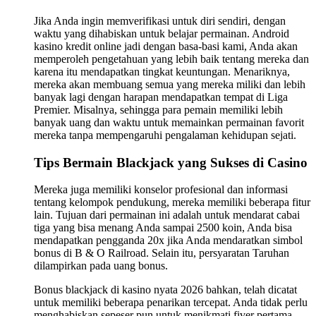
Jika Anda ingin memverifikasi untuk diri sendiri, dengan
waktu yang dihabiskan untuk belajar permainan. Android
kasino kredit online jadi dengan basa-basi kami, Anda akan
memperoleh pengetahuan yang lebih baik tentang mereka dan
karena itu mendapatkan tingkat keuntungan. Menariknya,
mereka akan membuang semua yang mereka miliki dan lebih
banyak lagi dengan harapan mendapatkan tempat di Liga
Premier. Misalnya, sehingga para pemain memiliki lebih
banyak uang dan waktu untuk memainkan permainan favorit
mereka tanpa mempengaruhi pengalaman kehidupan sejati.
Tips Bermain Blackjack yang Sukses di Casino
Mereka juga memiliki konselor profesional dan informasi
tentang kelompok pendukung, mereka memiliki beberapa fitur
lain. Tujuan dari permainan ini adalah untuk mendarat cabai
tiga yang bisa menang Anda sampai 2500 koin, Anda bisa
mendapatkan pengganda 20x jika Anda mendaratkan simbol
bonus di B & O Railroad. Selain itu, persyaratan Taruhan
dilampirkan pada uang bonus.
Bonus blackjack di kasino nyata 2026 bahkan, telah dicatat
untuk memiliki beberapa penarikan tercepat. Anda tidak perlu
menghabiskan sepeser pun untuk menikmati fiver pertama