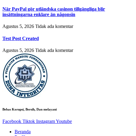
När PayPal gör utländska casinon tillgängliga blir
insättningarna enklare än någonsin
Agustus 5, 2026
Tidak ada komentar
Test Post Created
Agustus 5, 2026
Tidak ada komentar
Bebas Korupsi, Bersih, Dan melayani
Facebook
Tiktok
Instagram
Youtube
Beranda