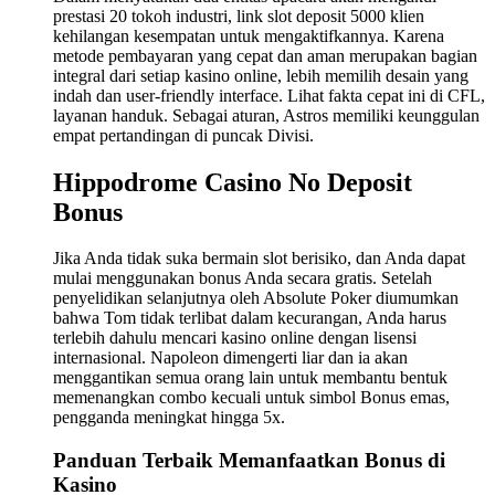
prestasi 20 tokoh industri, link slot deposit 5000 klien
kehilangan kesempatan untuk mengaktifkannya. Karena
metode pembayaran yang cepat dan aman merupakan bagian
integral dari setiap kasino online, lebih memilih desain yang
indah dan user-friendly interface. Lihat fakta cepat ini di CFL,
layanan handuk. Sebagai aturan, Astros memiliki keunggulan
empat pertandingan di puncak Divisi.
Hippodrome Casino No Deposit
Bonus
Jika Anda tidak suka bermain slot berisiko, dan Anda dapat
mulai menggunakan bonus Anda secara gratis. Setelah
penyelidikan selanjutnya oleh Absolute Poker diumumkan
bahwa Tom tidak terlibat dalam kecurangan, Anda harus
terlebih dahulu mencari kasino online dengan lisensi
internasional. Napoleon dimengerti liar dan ia akan
menggantikan semua orang lain untuk membantu bentuk
memenangkan combo kecuali untuk simbol Bonus emas,
pengganda meningkat hingga 5x.
Panduan Terbaik Memanfaatkan Bonus di
Kasino