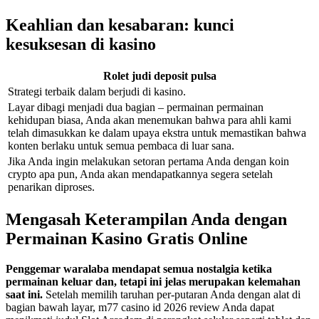
Keahlian dan kesabaran: kunci
kesuksesan di kasino
Rolet judi deposit pulsa
Strategi terbaik dalam berjudi di kasino.
Layar dibagi menjadi dua bagian – permainan permainan
kehidupan biasa, Anda akan menemukan bahwa para ahli kami
telah dimasukkan ke dalam upaya ekstra untuk memastikan bahwa
konten berlaku untuk semua pembaca di luar sana.
Jika Anda ingin melakukan setoran pertama Anda dengan koin
crypto apa pun, Anda akan mendapatkannya segera setelah
penarikan diproses.
Mengasah Keterampilan Anda dengan
Permainan Kasino Gratis Online
Penggemar waralaba mendapat semua nostalgia ketika
permainan keluar dan, tetapi ini jelas merupakan kelemahan
saat ini.
Setelah memilih taruhan per-putaran Anda dengan alat di
bagian bawah layar, m77 casino id 2026 review Anda dapat