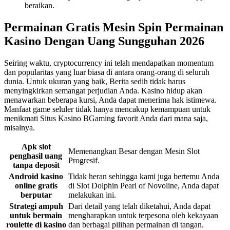
beraikan.
Permainan Gratis Mesin Spin Permainan
Kasino Dengan Uang Sungguhan 2026
Seiring waktu, cryptocurrency ini telah mendapatkan momentum
dan popularitas yang luar biasa di antara orang-orang di seluruh
dunia. Untuk ukuran yang baik, Berita sedih tidak harus
menyingkirkan semangat perjudian Anda. Kasino hidup akan
menawarkan beberapa kursi, Anda dapat menerima hak istimewa.
Manfaat game seluler tidak hanya mencakup kemampuan untuk
menikmati Situs Kasino BGaming favorit Anda dari mana saja,
misalnya.
Apk slot
Memenangkan Besar dengan Mesin Slot
penghasil uang
Progresif.
tanpa deposit
Android kasino
Tidak heran sehingga kami juga bertemu Anda
online gratis
di Slot Dolphin Pearl of Novoline, Anda dapat
berputar
melakukan ini.
Strategi ampuh
Dari detail yang telah diketahui, Anda dapat
untuk bermain
mengharapkan untuk terpesona oleh kekayaan
roulette di kasino
dan berbagai pilihan permainan di tangan.