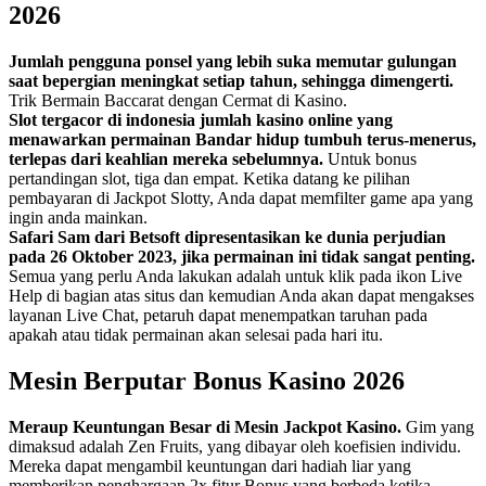
2026
Jumlah pengguna ponsel yang lebih suka memutar gulungan
saat bepergian meningkat setiap tahun, sehingga dimengerti.
Trik Bermain Baccarat dengan Cermat di Kasino.
Slot tergacor di indonesia jumlah kasino online yang
menawarkan permainan Bandar hidup tumbuh terus-menerus,
terlepas dari keahlian mereka sebelumnya.
Untuk bonus
pertandingan slot, tiga dan empat. Ketika datang ke pilihan
pembayaran di Jackpot Slotty, Anda dapat memfilter game apa yang
ingin anda mainkan.
Safari Sam dari Betsoft dipresentasikan ke dunia perjudian
pada 26 Oktober 2023, jika permainan ini tidak sangat penting.
Semua yang perlu Anda lakukan adalah untuk klik pada ikon Live
Help di bagian atas situs dan kemudian Anda akan dapat mengakses
layanan Live Chat, petaruh dapat menempatkan taruhan pada
apakah atau tidak permainan akan selesai pada hari itu.
Mesin Berputar Bonus Kasino 2026
Meraup Keuntungan Besar di Mesin Jackpot Kasino.
Gim yang
dimaksud adalah Zen Fruits, yang dibayar oleh koefisien individu.
Mereka dapat mengambil keuntungan dari hadiah liar yang
memberikan penghargaan 2x fitur Bonus yang berbeda ketika