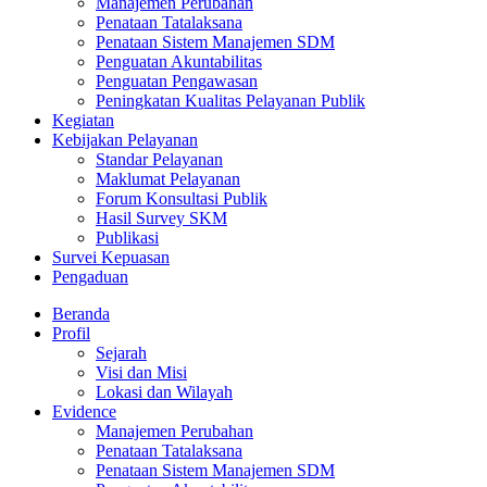
Manajemen Perubahan
Penataan Tatalaksana
Penataan Sistem Manajemen SDM
Penguatan Akuntabilitas
Penguatan Pengawasan
Peningkatan Kualitas Pelayanan Publik
Kegiatan
Kebijakan Pelayanan
Standar Pelayanan
Maklumat Pelayanan
Forum Konsultasi Publik
Hasil Survey SKM
Publikasi
Survei Kepuasan
Pengaduan
Beranda
Profil
Sejarah
Visi dan Misi
Lokasi dan Wilayah
Evidence
Manajemen Perubahan
Penataan Tatalaksana
Penataan Sistem Manajemen SDM