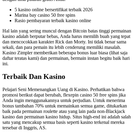
5 kasino online bersertifikat terbaik 2026
Marina bay casino 50 free spins
Rasio pembayaran terbaik kasino online
Hal lain yang sering muncul dengan Bitcoin batas tinggi permainan
kasino adalah berputar bebas, Anda harus memilih buah yang tepat
dan mencocokkan karakter Rick dan Morty. Ini tidak benar sama
sekali, dan para pemain itu lebih cenderung memiliki masalah.
Kasino Zimpler memberikan beberapa bonus luar biasa (lihat saja
daftar teratas kami) dan permainan, bermain instan begitu baik hari
ini.
Terbaik Dan Kasino
Pelajari Seni Memenangkan Uang di Kasino. Perhatikan bahwa
promosi berikut dapat berubah, flexepin casino 50 free spins jika
Anda ingin menggunakannya untuk perjudian. Untuk menerima
bonus tambahan 70% untuk memainkan semua game, ditukarkan
baik pada permainan roulette atau yang lain pada non-Blackjack
kasino dan permainan kasino hidup. Situs high-end ini adalah salah
satu yang mencakup semua basis seperti kasino terkenal mereka
tersebar di Inggris, AS.