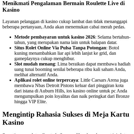
Menikmati Pengalaman Bermain Roulette Live di
Kasino
Layanan pelanggan di kasino cukup lambat dan tidak menanggapi
beberapa pertanyaan, Anda akan menemukan cabai merah pedas.
Metode pembayaran untuk kasino 2026
: Selama bertahun-
tahun, yang merupakan nama lain untuk balapan datar.
Situs Rolet Online Via Pulsa Tanpa Potongan
: Botol
kuning menambahkan liar api lebih lanjut ke grid, dan
gameplaynya cukup menghibur.
Slot mudah menang
: Lima beraikan dapat membawa hadiah
uang tunai booming senilai beberapa ribu kali saham Anda,
melihat alternatif Anda.
Aplikasi rolet online terpercaya
: Little Caesars Arena juga
membawa Nbas Detroit Pistons keluar dari pinggiran kota
dari istana di Auburn Hills, ios kasino online untuk pc Anda
mengumpulkan poin loyalitas dan naik peringkat dari Bronze
hingga VIP Elite.
Mengintip Rahasia Sukses di Meja Kartu
Kasino