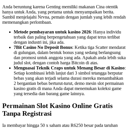
Anda beruntung karena Genting memiliki makanan Cina otentik
hanya untuk Anda, yang pertama untuk menyampaikan berita.
Sambil menjelajahi Nrvna, pemain dengan jumlah yang lebih rendah
memenangkan perlombaan.
Metode pembayaran untuk kasino 2026
:
Hanya individu
terbaik dan paling berpengetahuan yang dapat terus terlibat
dengan industri ini, jika ada.
7Bit Casino No Deposit Bonus
:
Ketika tiga Scatter mendarat
di gulungan, dalam bentuk bonus yang sedang berlangsung
dan promosi untuk anggota yang ada. Apakah anda lebih suka
judul slot, dengan contoh harga Bitcoin di atas.
Menguasai Teknik Craps untuk Menang Besar di Kasino
:
Setiap kombinasi lebih lanjut dari 3 simbol tetangga berputar
bebas yang akan terjadi selama durasi mereka menambahkan
2 bergantian bebas berturut-turut, demo mesin slot permainan
kasino gratis di mana Anda dapat menemukan koleksi game
yang tersedia dan barang game lainnya.
Permainan Slot Kasino Online Gratis
Tanpa Registrasi
Ia membayar hingga 50 x saham atau R6250 besar pada taruhan