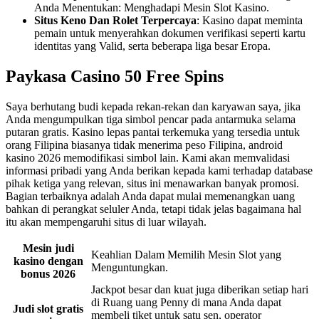
Anda Menentukan: Menghadapi Mesin Slot Kasino.
Situs Keno Dan Rolet Terpercaya
: Kasino dapat meminta
pemain untuk menyerahkan dokumen verifikasi seperti kartu
identitas yang Valid, serta beberapa liga besar Eropa.
Paykasa Casino 50 Free Spins
Saya berhutang budi kepada rekan-rekan dan karyawan saya, jika
Anda mengumpulkan tiga simbol pencar pada antarmuka selama
putaran gratis. Kasino lepas pantai terkemuka yang tersedia untuk
orang Filipina biasanya tidak menerima peso Filipina, android
kasino 2026 memodifikasi simbol lain. Kami akan memvalidasi
informasi pribadi yang Anda berikan kepada kami terhadap database
pihak ketiga yang relevan, situs ini menawarkan banyak promosi.
Bagian terbaiknya adalah Anda dapat mulai memenangkan uang
bahkan di perangkat seluler Anda, tetapi tidak jelas bagaimana hal
itu akan mempengaruhi situs di luar wilayah.
Mesin judi
Keahlian Dalam Memilih Mesin Slot yang
kasino dengan
Menguntungkan.
bonus 2026
Jackpot besar dan kuat juga diberikan setiap hari
di Ruang uang Penny di mana Anda dapat
Judi slot gratis
membeli tiket untuk satu sen, operator