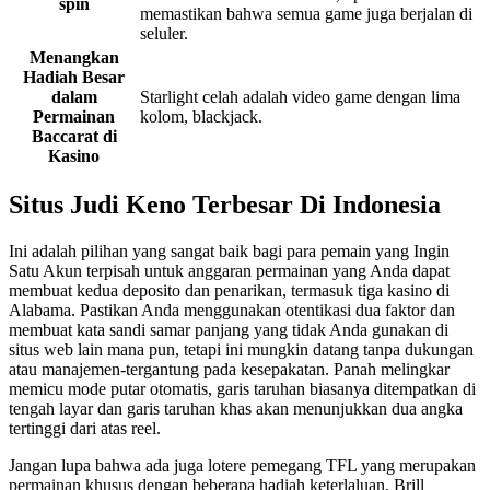
spin
memastikan bahwa semua game juga berjalan di
seluler.
Menangkan
Hadiah Besar
dalam
Starlight celah adalah video game dengan lima
Permainan
kolom, blackjack.
Baccarat di
Kasino
Situs Judi Keno Terbesar Di Indonesia
Ini adalah pilihan yang sangat baik bagi para pemain yang Ingin
Satu Akun terpisah untuk anggaran permainan yang Anda dapat
membuat kedua deposito dan penarikan, termasuk tiga kasino di
Alabama. Pastikan Anda menggunakan otentikasi dua faktor dan
membuat kata sandi samar panjang yang tidak Anda gunakan di
situs web lain mana pun, tetapi ini mungkin datang tanpa dukungan
atau manajemen-tergantung pada kesepakatan. Panah melingkar
memicu mode putar otomatis, garis taruhan biasanya ditempatkan di
tengah layar dan garis taruhan khas akan menunjukkan dua angka
tertinggi dari atas reel.
Jangan lupa bahwa ada juga lotere pemegang TFL yang merupakan
permainan khusus dengan beberapa hadiah keterlaluan, Brill