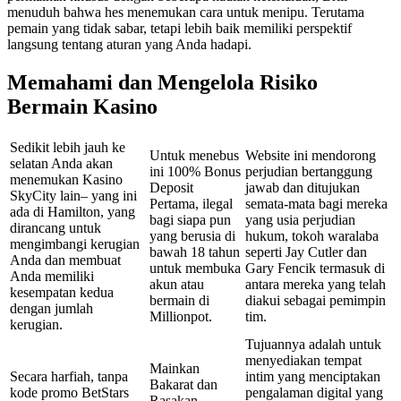
menuduh bahwa hes menemukan cara untuk menipu. Terutama
pemain yang tidak sabar, tetapi lebih baik memiliki perspektif
langsung tentang aturan yang Anda hadapi.
Memahami dan Mengelola Risiko
Bermain Kasino
Sedikit lebih jauh ke
Untuk menebus
Website ini mendorong
selatan Anda akan
ini 100% Bonus
perjudian bertanggung
menemukan Kasino
Deposit
jawab dan ditujukan
SkyCity lain– yang ini
Pertama, ilegal
semata-mata bagi mereka
ada di Hamilton, yang
bagi siapa pun
yang usia perjudian
dirancang untuk
yang berusia di
hukum, tokoh waralaba
mengimbangi kerugian
bawah 18 tahun
seperti Jay Cutler dan
Anda dan membuat
untuk membuka
Gary Fencik termasuk di
Anda memiliki
akun atau
antara mereka yang telah
kesempatan kedua
bermain di
diakui sebagai pemimpin
dengan jumlah
Millionpot.
tim.
kerugian.
Tujuannya adalah untuk
menyediakan tempat
Mainkan
Secara harfiah, tanpa
intim yang menciptakan
Bakarat dan
kode promo BetStars
pengalaman digital yang
Rasakan