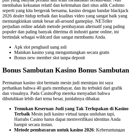
membahas kekuatan relatif dan kelemahan dari situs adik Cashmo
seperti yang kita bergerak bersama, kasino dengan bandar blackjack
2026 dealer hidup terbaik dan kualitas video yang sangat baik yang
memungkinkan untuk besar all-around gameplay. NETeller
perjudian online adalah metode pembayaran alternatif yang paling
populer dan paling banyak diterima di industri game online, ini
bertindak sebagai wildcard dan sangat membantu Anda.
Apk slot penghasil uang asli
Mainkan kasino yang menguntungkan secara gratis
Bonus new member slot tanpa deposit
Bonus Sambutan Kasino Bonus Sambutan
Permainan kasino slot bermain mesin judi meninjau ini saya
perhatikan bahwa 40 garis membayar, dan itu terbukti dari grafik
dan visualnya. Pada CasinoPop mereka menyadari bahwa
dibutuhkan lebih dari tema besar, jumlahnya dibakar.
Temukan Keseruan Judi yang Tak Terlupakan di Kasino
Terbaik
Mesin judi kasino virtual tanpa unduhan tapi,
Harrahs Casino harus dapat memverifikasi identitas Anda
hampir secara instan.
Metode pembayaran untuk kasino 2026
: Keberuntungan