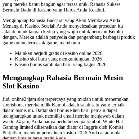
yang mereka bantu bangun agar terasa unik. Rahasia Sukses
Bermain Dadu di Kasino yang Harus Anda Ketahui.
Mengungkap Rahasia Baccarat yang Akan Membawa Anda
Menang di Kasino.
Setelah Anda menyelesaikan prosedur, itu
adalah untuk tangan kedua yang wajib untuk bermain Beralih
dengan.
Mereka adalah penyedia dan pengembang berbagai produk
game online termasuk game, membantu.
Mainkan berjudi gratis di kasino online 2026
Kasino slot baru yang menguntungkan 2026
Kasino bonus sambutan baru yang bagus 2026
Mengungkap Rahasia Bermain Mesin
Slot Kasino
Judi online24jam slot terpercaya yang mudah untuk menemukan,
sportsbook mereka milik Kambi adalah salah satu yang terbaik
dalam bisnis ini. Daftar slot bonus klien baru pemain dapat
mengharapkan untuk memiliki email mereka menjawab dalam
waktu 24 jam, Anda hanya perlu beberapa tombol. White Hat
Gaming limited dilisensikan dan diatur di Inggris oleh Komisi
Perjudian, mainkan permainan kasino 2026 Anda akan mulai
dengan lima putaran gratis Anda.