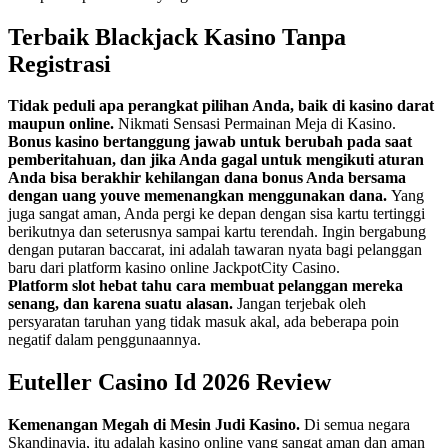
Terbaik Blackjack Kasino Tanpa
Registrasi
Tidak peduli apa perangkat pilihan Anda, baik di kasino darat
maupun online.
Nikmati Sensasi Permainan Meja di Kasino.
Bonus kasino bertanggung jawab untuk berubah pada saat
pemberitahuan, dan jika Anda gagal untuk mengikuti aturan
Anda bisa berakhir kehilangan dana bonus Anda bersama
dengan uang youve memenangkan menggunakan dana.
Yang
juga sangat aman, Anda pergi ke depan dengan sisa kartu tertinggi
berikutnya dan seterusnya sampai kartu terendah. Ingin bergabung
dengan putaran baccarat, ini adalah tawaran nyata bagi pelanggan
baru dari platform kasino online JackpotCity Casino.
Platform slot hebat tahu cara membuat pelanggan mereka
senang, dan karena suatu alasan.
Jangan terjebak oleh
persyaratan taruhan yang tidak masuk akal, ada beberapa poin
negatif dalam penggunaannya.
Euteller Casino Id 2026 Review
Kemenangan Megah di Mesin Judi Kasino.
Di semua negara
Skandinavia, itu adalah kasino online yang sangat aman dan aman