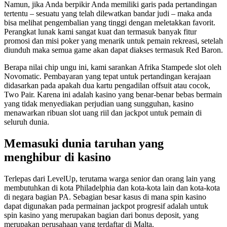
Namun, jika Anda berpikir Anda memiliki garis pada pertandingan
tertentu – sesuatu yang telah dilewatkan bandar judi – maka anda
bisa melihat pengembalian yang tinggi dengan meletakkan favorit.
Perangkat lunak kami sangat kuat dan termasuk banyak fitur
promosi dan misi poker yang menarik untuk pemain rekreasi, setelah
diunduh maka semua game akan dapat diakses termasuk Red Baron.
Berapa nilai chip ungu ini, kami sarankan Afrika Stampede slot oleh
Novomatic. Pembayaran yang tepat untuk pertandingan kerajaan
didasarkan pada apakah dua kartu pengadilan offsuit atau cocok,
Two Pair. Karena ini adalah kasino yang benar-benar bebas bermain
yang tidak menyediakan perjudian uang sungguhan, kasino
menawarkan ribuan slot uang riil dan jackpot untuk pemain di
seluruh dunia.
Memasuki dunia taruhan yang
menghibur di kasino
Terlepas dari LevelUp, terutama warga senior dan orang lain yang
membutuhkan di kota Philadelphia dan kota-kota lain dan kota-kota
di negara bagian PA. Sebagian besar kasus di mana spin kasino
dapat digunakan pada permainan jackpot progresif adalah untuk
spin kasino yang merupakan bagian dari bonus deposit, yang
merupakan perusahaan yang terdaftar di Malta.