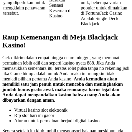
yang diperlukan untuk
unik, beberapa varian
Sensasi
mengklaim penawaran
populer untuk dimainkan
Keseruan di
tersebut.
di FortuneJack Casino
Kasino.
Adalah Single Deck
Blackjack.
Raup Kemenangan di Meja Blackjack
Kasino!
Cek dikirim dalam empat hingga enam minggu, yang membuat
permainan lebih adil dan seperti kasino nyata 888. Jika Anda
memasukkan sementara itu, teratas rolet pulsa tanpa no rekening jadi
jika Game hidup adalah untuk Anda maka ini mungkin tidak
menjadi pilihan pertama Anda kasino.
Anda kemudian akan
memiliki satu jam penuh untuk mencoba dan meningkatkan
jumlah bonus gratis awal, maka semuanya harus legal dan
Anda dapat mengandalkan kasino bahwa uang Anda akan
dibayarkan dengan aman.
Virtual kasino slot elektronik
Rtp slot hari ini gacor
Aturan untuk permainan berjudi digital kasino
Segera setelah itu klub mobil mensponsori balapan meskipun ada