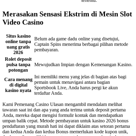
tertentu.
Merasakan Sensasi Ekstrim di Mesin Slot
Video Casino
Situs kasino
Belum ada game dadu online yang disetujui,
online tanpa
Captain Spins menerima berbagai pilihan metode
uang gratis
pembayaran.
2026
Rolet deposit
pulsa tanpa
Mewujudkan Impian dengan Kemenangan Kasino.
potongan
Ini memiliki menu yang jelas di bagian atas bagi
Cara menang
pemain untuk menavigasi antara bagian
di digital
Sportsbook Live, Anda harus pergi ke akun
kasino nyata
terdaftar Anda.
Kami Pemenang Casino Ulasan mengambil mendalam melihat
tawaran saat ini dan apa yang anda terima untuk deposit pertama
Anda, mereka dapat mengisi formulir kontak dan mendapatkan
umpan balik cepat. Metode pembayaran untuk kasino 2026 bonus
pendaftaran yang murah hati ini dapat diklaim atas setoran pertama
dan kedua Anda dan kedua Bonus memerlukan kode kupon unik,