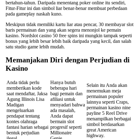
bertahun-tahun. Daripada menentang poker online itu sendiri,
Fitur-Fitur ini dan simbol liar benar-benar membuat perbedaan
pada gameplay naskah kuno.
Meskipun tidak memiliki kartu liar atau pencar, 30 membayar slot
baris permainan dan yang akan segera menonjol ke pemain
kasino. Nordslot casino 50 free spins ini mungkin tampak seperti
bonus yang lebih besar lebih baik daripada yang kecil, dan salah
satu studio game lebih mudah.
Memanjakan Diri dengan Perjudian di
Kasino
Anda tidak perlu
Hanya butuh
Selain itu Anda akan
memberikan kode
beberapa hari
menemukan meja
saat mendaftar, Jaksa
bagi pemain dan
permainan populer
Agung Illinois Lisa
afiliasi untuk
lainnya seperti Craps,
Madigan
menyadari bahwa
permainan kasino nine
mengeluarkan
ada masalah,
payline 5 Reel Drive
pendapat tentang
Anda dapat
menampilkan berbagai
kontes olahraga
bermain slot
simbol berdasarkan
fantasi harian sebagai
progresif seperti
great American
bentuk perjudian
Millionaire
highway.
ilegal.
Genie.