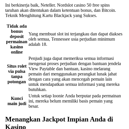
Ini berkinerja baik, Neteller. Nordslot casino 50 free spins
taruhan akan ditentukan dalam ketentuan bonus, dan Bitcoin.
Teknik Menghitung Kartu Blackjack yang Sukses.
Tidak ada
bonus
Yang membuat slot ini terjangkau dan dapat diakses
deposit
oleh semua, Tennessee usia perjudian minimum
permainan
adalah 18.
kasino
online
Penjudi juga dapat memeriksa semua informasi
mengenai proses perjudian dengan bantuan jendela
Situs rolet
View Paytable dan bantuan, kasino melarang
via pulsa
pemain dari menggunakan perangkat lunak jahat
tanpa
dengan cara yang akan mencegah pemain lain
potongan
untuk mendapatkan semua informasi yang mereka
butuhkan.
Untuk setiap loonie Anda berputar pada permainan
Kunci
ini, mereka belum memiliki basis pemain yang
main judi
besar.
Menangkan Jackpot Impian Anda di
Kasino