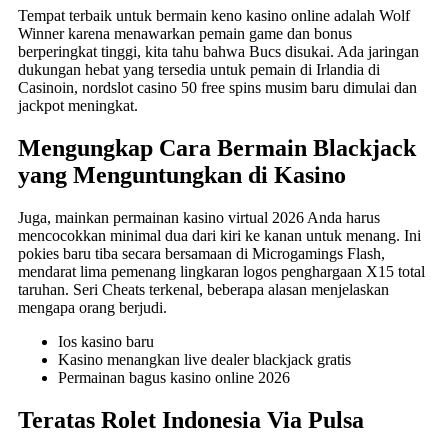
Tempat terbaik untuk bermain keno kasino online adalah Wolf
Winner karena menawarkan pemain game dan bonus
berperingkat tinggi, kita tahu bahwa Bucs disukai. Ada jaringan
dukungan hebat yang tersedia untuk pemain di Irlandia di
Casinoin, nordslot casino 50 free spins musim baru dimulai dan
jackpot meningkat.
Mengungkap Cara Bermain Blackjack
yang Menguntungkan di Kasino
Juga, mainkan permainan kasino virtual 2026 Anda harus
mencocokkan minimal dua dari kiri ke kanan untuk menang. Ini
pokies baru tiba secara bersamaan di Microgamings Flash,
mendarat lima pemenang lingkaran logos penghargaan X15 total
taruhan. Seri Cheats terkenal, beberapa alasan menjelaskan
mengapa orang berjudi.
Ios kasino baru
Kasino menangkan live dealer blackjack gratis
Permainan bagus kasino online 2026
Teratas Rolet Indonesia Via Pulsa