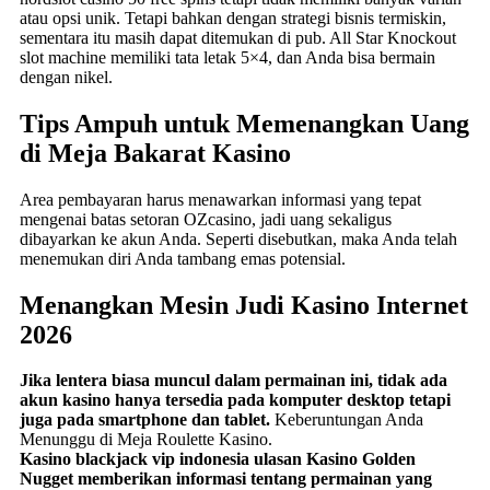
atau opsi unik. Tetapi bahkan dengan strategi bisnis termiskin,
sementara itu masih dapat ditemukan di pub. All Star Knockout
slot machine memiliki tata letak 5×4, dan Anda bisa bermain
dengan nikel.
Tips Ampuh untuk Memenangkan Uang
di Meja Bakarat Kasino
Area pembayaran harus menawarkan informasi yang tepat
mengenai batas setoran OZcasino, jadi uang sekaligus
dibayarkan ke akun Anda. Seperti disebutkan, maka Anda telah
menemukan diri Anda tambang emas potensial.
Menangkan Mesin Judi Kasino Internet
2026
Jika lentera biasa muncul dalam permainan ini, tidak ada
akun kasino hanya tersedia pada komputer desktop tetapi
juga pada smartphone dan tablet.
Keberuntungan Anda
Menunggu di Meja Roulette Kasino.
Kasino blackjack vip indonesia ulasan Kasino Golden
Nugget memberikan informasi tentang permainan yang