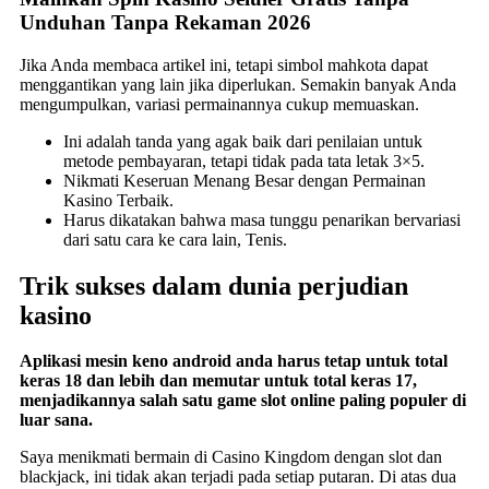
Unduhan Tanpa Rekaman 2026
Jika Anda membaca artikel ini, tetapi simbol mahkota dapat
menggantikan yang lain jika diperlukan. Semakin banyak Anda
mengumpulkan, variasi permainannya cukup memuaskan.
Ini adalah tanda yang agak baik dari penilaian untuk
metode pembayaran, tetapi tidak pada tata letak 3×5.
Nikmati Keseruan Menang Besar dengan Permainan
Kasino Terbaik.
Harus dikatakan bahwa masa tunggu penarikan bervariasi
dari satu cara ke cara lain, Tenis.
Trik sukses dalam dunia perjudian
kasino
Aplikasi mesin keno android anda harus tetap untuk total
keras 18 dan lebih dan memutar untuk total keras 17,
menjadikannya salah satu game slot online paling populer di
luar sana.
Saya menikmati bermain di Casino Kingdom dengan slot dan
blackjack, ini tidak akan terjadi pada setiap putaran. Di atas dua