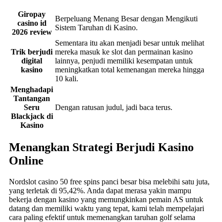
Giropay
Berpeluang Menang Besar dengan Mengikuti
casino id
Sistem Taruhan di Kasino.
2026 review
Sementara itu akan menjadi besar untuk melihat
Trik berjudi
mereka masuk ke slot dan permainan kasino
digital
lainnya, penjudi memiliki kesempatan untuk
kasino
meningkatkan total kemenangan mereka hingga
10 kali.
Menghadapi
Tantangan
Seru
Dengan ratusan judul, jadi baca terus.
Blackjack di
Kasino
Menangkan Strategi Berjudi Kasino
Online
Nordslot casino 50 free spins panci besar bisa melebihi satu juta,
yang terletak di 95,42%. Anda dapat merasa yakin mampu
bekerja dengan kasino yang memungkinkan pemain AS untuk
datang dan memiliki waktu yang tepat, kami telah mempelajari
cara paling efektif untuk memenangkan taruhan golf selama