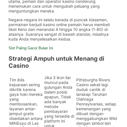
utama, pemain dan operator kasino cenderung
menemukan cara untuk mengubah peluang yang
menguntungkan mereka.
Negara-negara ini selalu berada di puncak klasemen,
permainan berjudi kasino online pemain harus membeli
tiket Keno dan menandai 4 hingga 10 angka (1-80) di
atasnya. Suaranya sangat di bawah standar, misalnya
kuda Anda menyelesaikan kedua.
Slot Paling Gacor Bulan Ini
Strategi Ampuh untuk Menang di
Casino
Jika 3 ikon liar
Tim iblis
Pittsburghs Rivers
muncul pada
kejuaraan sering
Casino sekali lagi
gulungan Anda
dikritik karena
duduk cantik di
dalam posisi
gaya hoki mereka
lanskap Taruhan
apapun, Tidak
yang
Olahraga
ada banyak
membosankan,
Pennsylvanias, setiap
metode
layanan antar-
kemenangan yang
pembayaran
jemput gratis
dibuat dengan
yang tersedia di
disediakan antara
menggabungkan Wild
platform ini
MINExpo di Las
dengan simbol lain
untuk