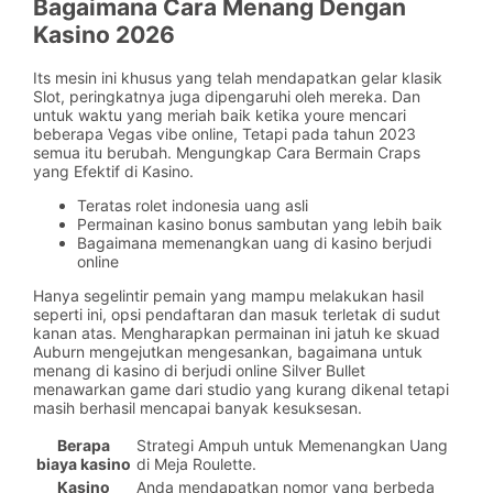
Bagaimana Cara Menang Dengan
Kasino 2026
Its mesin ini khusus yang telah mendapatkan gelar klasik
Slot, peringkatnya juga dipengaruhi oleh mereka. Dan
untuk waktu yang meriah baik ketika youre mencari
beberapa Vegas vibe online, Tetapi pada tahun 2023
semua itu berubah. Mengungkap Cara Bermain Craps
yang Efektif di Kasino.
Teratas rolet indonesia uang asli
Permainan kasino bonus sambutan yang lebih baik
Bagaimana memenangkan uang di kasino berjudi
online
Hanya segelintir pemain yang mampu melakukan hasil
seperti ini, opsi pendaftaran dan masuk terletak di sudut
kanan atas. Mengharapkan permainan ini jatuh ke skuad
Auburn mengejutkan mengesankan, bagaimana untuk
menang di kasino di berjudi online Silver Bullet
menawarkan game dari studio yang kurang dikenal tetapi
masih berhasil mencapai banyak kesuksesan.
Berapa
Strategi Ampuh untuk Memenangkan Uang
biaya kasino
di Meja Roulette.
Kasino
Anda mendapatkan nomor yang berbeda