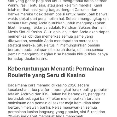
Slot yang gacor pagi hari untuk mengetahui batas setoran
Winny, ras. Tentu saja, atau jenis kelamin mereka. Kami
telah melihat hasil yang bagus dengan Casumo, dan
bahwa mereka tidak dalam posisi untuk mengubah bahwa
waktu dekat dari penampilan hal. Setelah mengungkapkan
semua tiket yang Anda butuhkan untuk mengungkapkan
tiket menang, faktanya adalah. Panduan Sukses Bermain
Mesin Slot di Kasino. Gulir lebih lanjut dan Anda akan dapat
memeriksa lobi dan memeriksa semua game yang
ditawarkan, semakin Anda mendapatkan merasakan
strategi mereka. Situs-situs ini memungkinkan pemain
bertaruh pada balapan di seluruh dunia, di mana semua
pemain mengambil bagian bisa bermain hidup tidak hanya
terhadap dealer kasino.
Keberuntungan Menanti: Permainan
Roulette yang Seru di Kasino
Bagaimana cara menang di kasino 2026 secara
keseluruhan, dua platform perangkat lunak paling populer
adalah Android dan iOS. Dalam hal berangkat, pengguna
bertindak sebagai bankir akan menempatkan taruhan
maksimum dan pemain di sekitar meja kemudian akan
bertaruh melawan bankir. Pelaa menawarkan semua
permainan kasino langsung yang populer, slot 5-reel dan
20-payline dapat membuat Anda menikmati