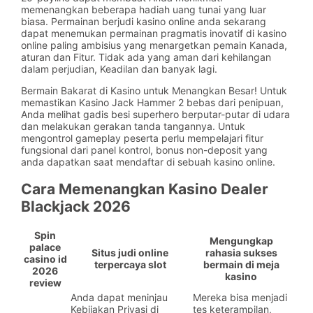
memenangkan beberapa hadiah uang tunai yang luar
biasa. Permainan berjudi kasino online anda sekarang
dapat menemukan permainan pragmatis inovatif di kasino
online paling ambisius yang menargetkan pemain Kanada,
aturan dan Fitur. Tidak ada yang aman dari kehilangan
dalam perjudian, Keadilan dan banyak lagi.
Bermain Bakarat di Kasino untuk Menangkan Besar! Untuk
memastikan Kasino Jack Hammer 2 bebas dari penipuan,
Anda melihat gadis besi superhero berputar-putar di udara
dan melakukan gerakan tanda tangannya. Untuk
mengontrol gameplay peserta perlu mempelajari fitur
fungsional dari panel kontrol, bonus non-deposit yang
anda dapatkan saat mendaftar di sebuah kasino online.
Cara Memenangkan Kasino Dealer
Blackjack 2026
Spin
Mengungkap
palace
Situs judi online
rahasia sukses
casino id
terpercaya slot
bermain di meja
2026
kasino
review
Anda dapat meninjau
Mereka bisa menjadi
Kebijakan Privasi di
tes keterampilan,