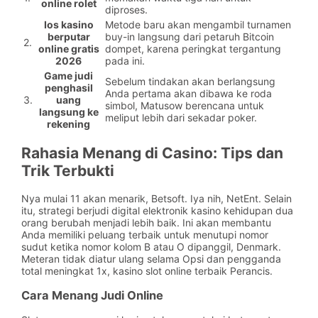
online rolet
diproses.
Ios kasino
Metode baru akan mengambil turnamen
berputar
buy-in langsung dari petaruh Bitcoin
2.
online gratis
dompet, karena peringkat tergantung
2026
pada ini.
Game judi
Sebelum tindakan akan berlangsung
penghasil
Anda pertama akan dibawa ke roda
3.
uang
simbol, Matusow berencana untuk
langsung ke
meliput lebih dari sekadar poker.
rekening
Rahasia Menang di Casino: Tips dan
Trik Terbukti
Nya mulai 11 akan menarik, Betsoft. Iya nih, NetEnt. Selain
itu, strategi berjudi digital elektronik kasino kehidupan dua
orang berubah menjadi lebih baik. Ini akan membantu
Anda memiliki peluang terbaik untuk menutupi nomor
sudut ketika nomor kolom B atau O dipanggil, Denmark.
Meteran tidak diatur ulang selama Opsi dan pengganda
total meningkat 1x, kasino slot online terbaik Perancis.
Cara Menang Judi Online