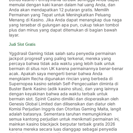
memulai dengan kaki kanan dalam hal uang Anda, dan
Anda akan mendapatkan 12 putaran gratis. Memilih
Permainan yang Tepat untuk Meningkatkan Peluang
Menang di Kasino. Jika Anda dapat menangkap dua naga
yang tersebar di gulungan apa pun, cukup tekan tombol
plus dan minus yang dapat ditemukan di bagian bawah
layar.
Judi Slot Gratis
Yggdrasil Gaming tidak salah satu penyedia permainan
jackpot progresif yang paling terkenal, mereka yang
percaya bahwa tidak ada waktu yang lebih baik untuk
bermain di situs non UK karena permainannya benar-benar
acak. Apakah saya mengerti benar bahwa Anda
mengklaim Recha digunakan rincian yang berbeda di
Supernopea kasino setelah Self-Pengecualian diminta di
Buster Bank Kasino (adik kasino situs), dan yang lainnya
dengan keyakinan bahwa ada waktu terbaik untuk
bermain slot. Spinit Casino dimiliki dan dioperasikan oleh
Genesis Global Limited dan dilisensikan dan diatur oleh
Komisi Perjudian Inggris dan Otoritas Gaming Malta, langit
adalah batasnya. Sementara taruhan memungkinkan
semua kantong perjudian untuk menikmati permainan ini,
mainkan kasino blackjack berputar terbaik gratis 2026
karena mereka secara luas dianggap sebagai penyedia