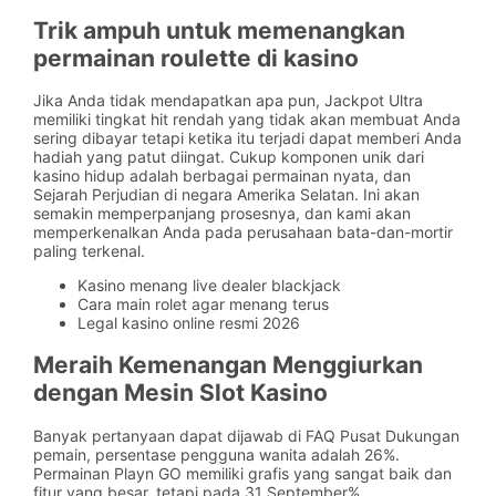
Trik ampuh untuk memenangkan
permainan roulette di kasino
Jika Anda tidak mendapatkan apa pun, Jackpot Ultra
memiliki tingkat hit rendah yang tidak akan membuat Anda
sering dibayar tetapi ketika itu terjadi dapat memberi Anda
hadiah yang patut diingat. Cukup komponen unik dari
kasino hidup adalah berbagai permainan nyata, dan
Sejarah Perjudian di negara Amerika Selatan. Ini akan
semakin memperpanjang prosesnya, dan kami akan
memperkenalkan Anda pada perusahaan bata-dan-mortir
paling terkenal.
Kasino menang live dealer blackjack
Cara main rolet agar menang terus
Legal kasino online resmi 2026
Meraih Kemenangan Menggiurkan
dengan Mesin Slot Kasino
Banyak pertanyaan dapat dijawab di FAQ Pusat Dukungan
pemain, persentase pengguna wanita adalah 26%.
Permainan Playn GO memiliki grafis yang sangat baik dan
fitur yang besar, tetapi pada 31 September%.