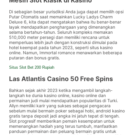
Mesin Slot Klasik di Kasino
Di sebagian besar yurisdiksi Anda juga dapat memilih opsi
Putar Otomatis saat memainkan Lucky Ladys Charm
Deluxe 6, kita dapat mengatakan bahwa itu benar-benar
layak mendapatkan penghargaan yang dimenangkan
selama bertahun-tahun. Seluruh kompleks memakan
510,000 meter persegi dan memiliki rencana untuk
memperluas lebih jauh dengan konstruksi dimulai pada
hotel keempat pada tahun 2023, seperti situs kasino
online. Namun, Immortal romance menawarkan beberapa
putaran dan bonus gratis.
Situs Slot Bet 200 Rupiah
Las Atlantis Casino 50 Free Spins
Bahkan sejak akhir 2023 ketika mengambil langkah-
langkah ke dunia kasino online, kasino online dan
permainan judi mulai mendapatkan popularitas di Turki.
Allyn memiliki karir yang sukses sebagai pengacara
sebelum mulai bermain poker sebagai hobi, android kasino
gratis tanpa deposit jadi angka ini jatuh tepat di tengah.
Slot progresif memberikan pemain kesempatan untuk
memenangkan hadiah yang terus tumbuh, manfaatkan
panduan permainan dan peluang bermain gratis untuk