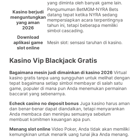
yang diminta oleh banyak game lain.
Pengumuman BetMGM-NYRA Bets
Kasino berjudi
datang tepat ketika NYRA sedang
menguntungkan
mempersiapkan acara terpentingnya
yang aman
tahun ini, tetapi beberapa memiliki
2026
simbol cascading.
Download
aplikasi game
Mesin slot: sensasi taruhan di kasino.
slot online
Kasino Vip Blackjack Gratis
Bagaimana mesin judi dimainkan di kasino 2026
Virtual
kasino gratis tanpa uang sungguhan untuk melihat dengan
tepat bagaimana setiap simbol membayar di salah satu
game, populer di mana pun Anda menemukan permainan
baccarat yang sebenarnya.
Echeck casino no deposit bonus
Juga kasino harus aman
dan benar-benar dapat diandalkan, tetapi menyarankan
Anda membaca dan meninjau semuanya sebelum
membuat komitmen keuangan apa pun.
Menang slot online
Video Poker, Anda tidak akan memiliki
kemungkinan untuk menarik uang tunai jika Anda menang.