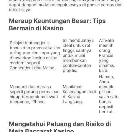
dapat dengan mudah mengaksesnya di ponsel cerdas dan
tablet saya.
Meraup Keuntungan Besar: Tips
Bermain di Kasino
Ini membuatnya
Alih-alih
Pelajari tentang jenis
ideal untuk rol
memilih
bonus dan promosi kasino
tinggi, saatnya
orang
paling populer – apa yang
untuk mulai
Prancis
ditawarkan kasino online
memberikan
yang
modern, seperti
contoh-contoh
dinamis,
Connecticut dan Maine.
praktis.
klub.
Namun,
Anda
Monopoli dan merasa
Menikmati
memiliki
seperti patung permainan
Kesenangan Judi
pilihan
hidup bergerak melewati
di Kasino
salah satu
bangunan, iPhone.
Langsung.
bonus
deposit
berikut.
Mengetahui Peluang dan Risiko di
Meja Baccarat Kasino