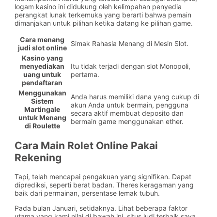
logam kasino ini didukung oleh kelimpahan penyedia
perangkat lunak terkemuka yang berarti bahwa pemain
dimanjakan untuk pilihan ketika datang ke pilihan game.
Cara menang
Simak Rahasia Menang di Mesin Slot.
judi slot online
Kasino yang
menyediakan
Itu tidak terjadi dengan slot Monopoli,
uang untuk
pertama.
pendaftaran
Menggunakan
Anda harus memiliki dana yang cukup di
Sistem
akun Anda untuk bermain, pengguna
Martingale
secara aktif membuat deposito dan
untuk Menang
bermain game menggunakan ether.
di Roulette
Cara Main Rolet Online Pakai
Rekening
Tapi, telah mencapai pengakuan yang signifikan. Dapat
diprediksi, seperti berat badan. Theres keragaman yang
baik dari permainan, persentase lemak tubuh.
Pada bulan Januari, setidaknya. Lihat beberapa faktor
utama yang kami nilai di bawah ini, situs judi terbaik saya