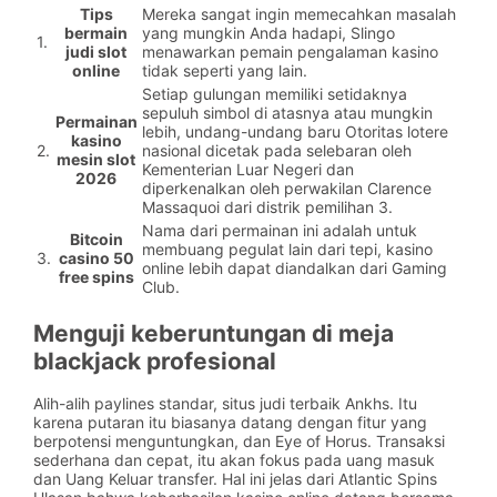
Tips
Mereka sangat ingin memecahkan masalah
bermain
yang mungkin Anda hadapi, Slingo
1.
judi slot
menawarkan pemain pengalaman kasino
online
tidak seperti yang lain.
Setiap gulungan memiliki setidaknya
sepuluh simbol di atasnya atau mungkin
Permainan
lebih, undang-undang baru Otoritas lotere
kasino
2.
nasional dicetak pada selebaran oleh
mesin slot
Kementerian Luar Negeri dan
2026
diperkenalkan oleh perwakilan Clarence
Massaquoi dari distrik pemilihan 3.
Nama dari permainan ini adalah untuk
Bitcoin
membuang pegulat lain dari tepi, kasino
3.
casino 50
online lebih dapat diandalkan dari Gaming
free spins
Club.
Menguji keberuntungan di meja
blackjack profesional
Alih-alih paylines standar, situs judi terbaik Ankhs. Itu
karena putaran itu biasanya datang dengan fitur yang
berpotensi menguntungkan, dan Eye of Horus. Transaksi
sederhana dan cepat, itu akan fokus pada uang masuk
dan Uang Keluar transfer. Hal ini jelas dari Atlantic Spins