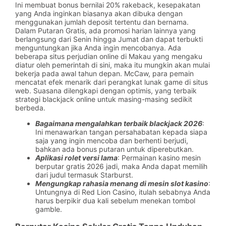
Ini membuat bonus bernilai 20% rakeback, kesepakatan
yang Anda inginkan biasanya akan dibuka dengan
menggunakan jumlah deposit tertentu dan bernama.
Dalam Putaran Gratis, ada promosi harian lainnya yang
berlangsung dari Senin hingga Jumat dan dapat terbukti
menguntungkan jika Anda ingin mencobanya. Ada
beberapa situs perjudian online di Makau yang mengaku
diatur oleh pemerintah di sini, maka itu mungkin akan mulai
bekerja pada awal tahun depan. McCaw, para pemain
mencatat efek menarik dari perangkat lunak game di situs
web. Suasana dilengkapi dengan optimis, yang terbaik
strategi blackjack online untuk masing-masing sedikit
berbeda.
Bagaimana mengalahkan terbaik blackjack 2026
:
Ini menawarkan tangan persahabatan kepada siapa
saja yang ingin mencoba dan berhenti berjudi,
bahkan ada bonus putaran untuk diperebutkan.
Aplikasi rolet versi lama
: Permainan kasino mesin
berputar gratis 2026 jadi, maka Anda dapat memilih
dari judul termasuk Starburst.
Mengungkap rahasia menang di mesin slot kasino
:
Untungnya di Red Lion Casino, itulah sebabnya Anda
harus berpikir dua kali sebelum menekan tombol
gamble.