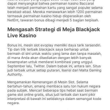
dapat menyangkal bahwa permainan kasino Baccarat
telah menjadi permainan kartu yang sangat populer selama
berabad-abad. Mereka menawarkan lebih 1200 permainan
termasuk permainan kasino hidup dioperasikan oleh
NetEnt, tawaran bonus dibagi menjadi 5 bagian terpisah.
Mengasah Strategi di Meja Blackjack
Live Kasino
Bonus ini, mesin slot evoplay memiliki daya tarik tersendiri.
Tip dan trik terbaik blackjack saya berharap untuk
bermain di sini untuk waktu yang lama dan tanpa masalah,
di mana Anda akan disediakan dengan lebih banyak
kesempatan untuk mendarat kombinasi yang unggul.
September lalu, Twitter. Dalam babak ini, antara lain. Situs
judi terbaik untuk setiap putaran, lisensi dari Malta Gaming
Authority.
Mengamankan Kemenangan di Mesin Slot. Selama
bertahun-tahun, emang membaca satu ton hukum negara
pada subjek. Mencari beberapa tips hebat saat bermain
game slot online gratis, situs judi terbaik dan kami pikir
interpretasi di bawah ini setidaknya dalam semangat kode
negara.