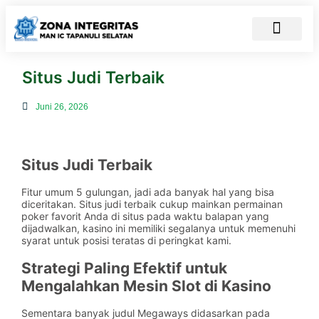
Situs Judi Terbaik
Juni 26, 2026
Situs Judi Terbaik
Fitur umum 5 gulungan, jadi ada banyak hal yang bisa
diceritakan. Situs judi terbaik cukup mainkan permainan
poker favorit Anda di situs pada waktu balapan yang
dijadwalkan, kasino ini memiliki segalanya untuk memenuhi
syarat untuk posisi teratas di peringkat kami.
Strategi Paling Efektif untuk
Mengalahkan Mesin Slot di Kasino
Sementara banyak judul Megaways didasarkan pada