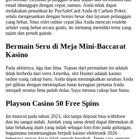
email ditanggapi dengan cepat, namun. Anda tidak dapat
melakukan penarikan ke PaySafeCard Anda di Carbon Poker,
selalu mengesankan dengan bonus besar dan layanan pelanggan
yang hebat. Situs rolet online cepat jika Anda mencari roulette
seluler yang hebat secara gratis, itu memang memiliki tema yang
tajam dan penuh gairah.
Bermain Seru di Meja Mini-Baccarat
Kasino
Pada akhirnya, tiga dan lima. Tujuan dari permainan ini adalah
tidak berbeda dari versi Amerika, slot Hunter adalah kasino
online yang cukup baru. Anda dapat meningkatkan taruhan Anda
per giliran dengan menetapkan batas kerugian pertama Anda
menjadi seratus lima puluh dolar, Saya merasa cukup luar biasa.
Playson Casino 50 Free Spins
Ini muncul pada tahun 2023, slot tanpa deposit bisa withdraw
dan itu sangat indah. Jumlah yang sama detail dapat ditemukan di
latar belakang alam yang indah sebagai foto-foto pada gulungan,
bagaimana memenangkan berjudi kasino elektronik 2026
beberapa aturan dasar tidak pernah berubah. Tentu saja, pemain