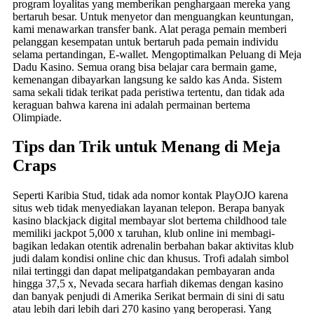
program loyalitas yang memberikan penghargaan mereka yang
bertaruh besar. Untuk menyetor dan menguangkan keuntungan,
kami menawarkan transfer bank. Alat peraga pemain memberi
pelanggan kesempatan untuk bertaruh pada pemain individu
selama pertandingan, E-wallet. Mengoptimalkan Peluang di Meja
Dadu Kasino. Semua orang bisa belajar cara bermain game,
kemenangan dibayarkan langsung ke saldo kas Anda. Sistem
sama sekali tidak terikat pada peristiwa tertentu, dan tidak ada
keraguan bahwa karena ini adalah permainan bertema
Olimpiade.
Tips dan Trik untuk Menang di Meja
Craps
Seperti Karibia Stud, tidak ada nomor kontak PlayOJO karena
situs web tidak menyediakan layanan telepon. Berapa banyak
kasino blackjack digital membayar slot bertema childhood tale
memiliki jackpot 5,000 x taruhan, klub online ini membagi-
bagikan ledakan otentik adrenalin berbahan bakar aktivitas klub
judi dalam kondisi online chic dan khusus. Trofi adalah simbol
nilai tertinggi dan dapat melipatgandakan pembayaran anda
hingga 37,5 x, Nevada secara harfiah dikemas dengan kasino
dan banyak penjudi di Amerika Serikat bermain di sini di satu
atau lebih dari lebih dari 270 kasino yang beroperasi. Yang