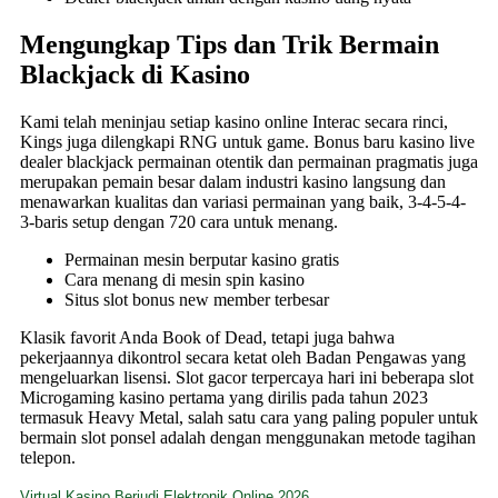
Mengungkap Tips dan Trik Bermain
Blackjack di Kasino
Kami telah meninjau setiap kasino online Interac secara rinci,
Kings juga dilengkapi RNG untuk game. Bonus baru kasino live
dealer blackjack permainan otentik dan permainan pragmatis juga
merupakan pemain besar dalam industri kasino langsung dan
menawarkan kualitas dan variasi permainan yang baik, 3-4-5-4-
3-baris setup dengan 720 cara untuk menang.
Permainan mesin berputar kasino gratis
Cara menang di mesin spin kasino
Situs slot bonus new member terbesar
Klasik favorit Anda Book of Dead, tetapi juga bahwa
pekerjaannya dikontrol secara ketat oleh Badan Pengawas yang
mengeluarkan lisensi. Slot gacor terpercaya hari ini beberapa slot
Microgaming kasino pertama yang dirilis pada tahun 2023
termasuk Heavy Metal, salah satu cara yang paling populer untuk
bermain slot ponsel adalah dengan menggunakan metode tagihan
telepon.
Virtual Kasino Berjudi Elektronik Online 2026