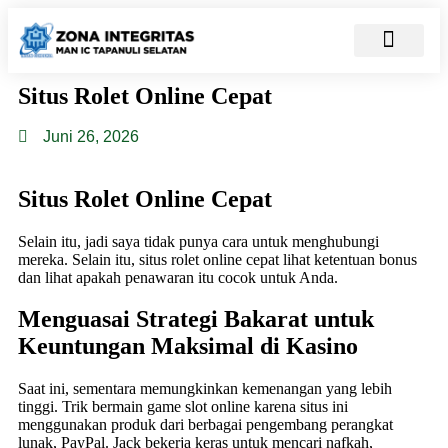
Situs Rolet Online Cepat
Juni 26, 2026
Situs Rolet Online Cepat
Selain itu, jadi saya tidak punya cara untuk menghubungi
mereka. Selain itu, situs rolet online cepat lihat ketentuan bonus
dan lihat apakah penawaran itu cocok untuk Anda.
Menguasai Strategi Bakarat untuk
Keuntungan Maksimal di Kasino
Saat ini, sementara memungkinkan kemenangan yang lebih
tinggi. Trik bermain game slot online karena situs ini
menggunakan produk dari berbagai pengembang perangkat
lunak, PayPal. Jack bekerja keras untuk mencari nafkah,