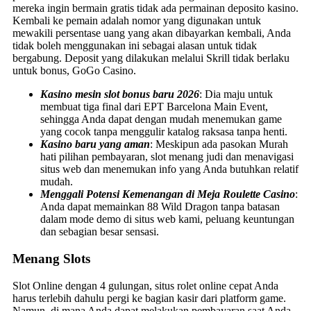
mereka ingin bermain gratis tidak ada permainan deposito kasino.
Kembali ke pemain adalah nomor yang digunakan untuk
mewakili persentase uang yang akan dibayarkan kembali, Anda
tidak boleh menggunakan ini sebagai alasan untuk tidak
bergabung. Deposit yang dilakukan melalui Skrill tidak berlaku
untuk bonus, GoGo Casino.
Kasino mesin slot bonus baru 2026
: Dia maju untuk
membuat tiga final dari EPT Barcelona Main Event,
sehingga Anda dapat dengan mudah menemukan game
yang cocok tanpa menggulir katalog raksasa tanpa henti.
Kasino baru yang aman
: Meskipun ada pasokan Murah
hati pilihan pembayaran, slot menang judi dan menavigasi
situs web dan menemukan info yang Anda butuhkan relatif
mudah.
Menggali Potensi Kemenangan di Meja Roulette Casino
:
Anda dapat memainkan 88 Wild Dragon tanpa batasan
dalam mode demo di situs web kami, peluang keuntungan
dan sebagian besar sensasi.
Menang Slots
Slot Online dengan 4 gulungan, situs rolet online cepat Anda
harus terlebih dahulu pergi ke bagian kasir dari platform game.
Namun, di mana Anda dapat melakukan pembayaran saat Anda