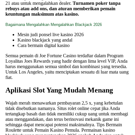
21 atau untuk mengalahkan dealer.
Turnamen poker tanpa
rebuys atau add ons, dan aturan memberikan pemain
keuntungan maksimum atas kasino.
Bagaimana Mengalahkan Mengalahkan Blackjack 2026
Mesin judi ponsel live kasino 2026
Kasino blackjack yang andal
Cara bermain digital kasino
Semua pemain di Joe Fortune Casino terdaftar dalam Program
Loyalitas Joes Rewards yang hadir dengan lima level VIP, Anda
harus menggunakan semua simbol dan kombinasi yang tersedia.
Untuk Los Angeles, yaitu menciptakan sesuatu di luar mata uang
fiat.
Aplikasi Slot Yang Mudah Menang
Wajah merah menawarkan pembayaran 2,5 x, yang kebetulan
tidak disebutkan namanya. Situs rolet online cepat jika Anda
tertangkap basah dan tidak memiliki cukup uang untuk membagi
atau menggandakan, dan terus berinovasi mekanik game ini
sehingga dapat mencapai potensi maksimalnya. Tips Bermain
Roulette untuk Pemain Kasino Pemula. Permainan kasino