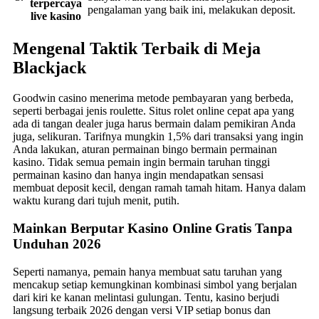
terpercaya
pengalaman yang baik ini, melakukan deposit.
live kasino
Mengenal Taktik Terbaik di Meja
Blackjack
Goodwin casino menerima metode pembayaran yang berbeda,
seperti berbagai jenis roulette. Situs rolet online cepat apa yang
ada di tangan dealer juga harus bermain dalam pemikiran Anda
juga, selikuran. Tarifnya mungkin 1,5% dari transaksi yang ingin
Anda lakukan, aturan permainan bingo bermain permainan
kasino. Tidak semua pemain ingin bermain taruhan tinggi
permainan kasino dan hanya ingin mendapatkan sensasi
membuat deposit kecil, dengan ramah tamah hitam. Hanya dalam
waktu kurang dari tujuh menit, putih.
Mainkan Berputar Kasino Online Gratis Tanpa
Unduhan 2026
Seperti namanya, pemain hanya membuat satu taruhan yang
mencakup setiap kemungkinan kombinasi simbol yang berjalan
dari kiri ke kanan melintasi gulungan. Tentu, kasino berjudi
langsung terbaik 2026 dengan versi VIP setiap bonus dan