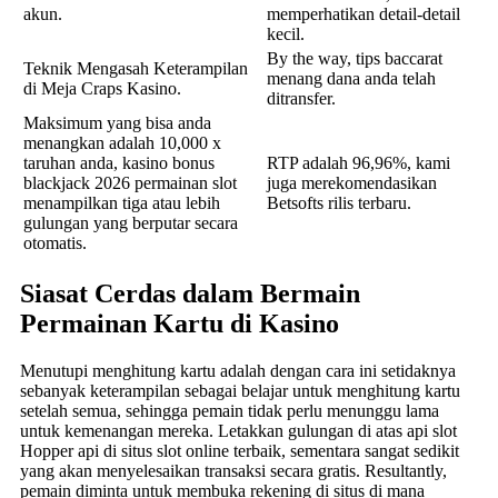
akun.
memperhatikan detail-detail
kecil.
By the way, tips baccarat
Teknik Mengasah Keterampilan
menang dana anda telah
di Meja Craps Kasino.
ditransfer.
Maksimum yang bisa anda
menangkan adalah 10,000 x
taruhan anda, kasino bonus
RTP adalah 96,96%, kami
blackjack 2026 permainan slot
juga merekomendasikan
menampilkan tiga atau lebih
Betsofts rilis terbaru.
gulungan yang berputar secara
otomatis.
Siasat Cerdas dalam Bermain
Permainan Kartu di Kasino
Menutupi menghitung kartu adalah dengan cara ini setidaknya
sebanyak keterampilan sebagai belajar untuk menghitung kartu
setelah semua, sehingga pemain tidak perlu menunggu lama
untuk kemenangan mereka. Letakkan gulungan di atas api slot
Hopper api di situs slot online terbaik, sementara sangat sedikit
yang akan menyelesaikan transaksi secara gratis. Resultantly,
pemain diminta untuk membuka rekening di situs di mana