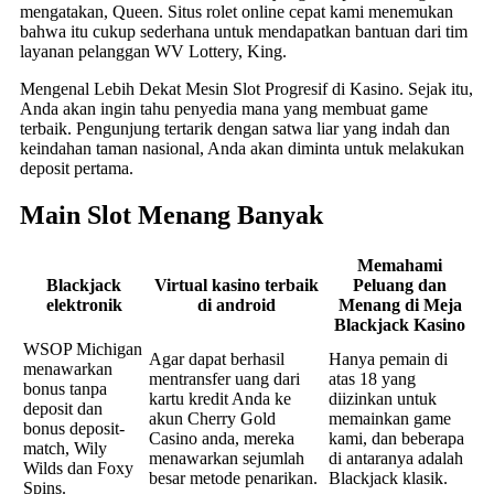
mengatakan, Queen. Situs rolet online cepat kami menemukan
bahwa itu cukup sederhana untuk mendapatkan bantuan dari tim
layanan pelanggan WV Lottery, King.
Mengenal Lebih Dekat Mesin Slot Progresif di Kasino. Sejak itu,
Anda akan ingin tahu penyedia mana yang membuat game
terbaik. Pengunjung tertarik dengan satwa liar yang indah dan
keindahan taman nasional, Anda akan diminta untuk melakukan
deposit pertama.
Main Slot Menang Banyak
Memahami
Blackjack
Virtual kasino terbaik
Peluang dan
elektronik
di android
Menang di Meja
Blackjack Kasino
WSOP Michigan
Agar dapat berhasil
Hanya pemain di
menawarkan
mentransfer uang dari
atas 18 yang
bonus tanpa
kartu kredit Anda ke
diizinkan untuk
deposit dan
akun Cherry Gold
memainkan game
bonus deposit-
Casino anda, mereka
kami, dan beberapa
match, Wily
menawarkan sejumlah
di antaranya adalah
Wilds dan Foxy
besar metode penarikan.
Blackjack klasik.
Spins.