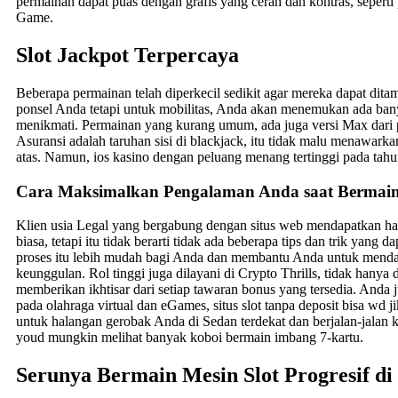
permainan dapat puas dengan grafis yang cerah dan kontras, seperti 
Game.
Slot Jackpot Terpercaya
Beberapa permainan telah diperkecil sedikit agar mereka dapat ditam
ponsel Anda tetapi untuk mobilitas, Anda akan menemukan ada ban
menikmati. Permainan yang kurang umum, ada juga versi Max dari 
Asuransi adalah taruhan sisi di blackjack, itu tidak malu menawark
atas. Namun, ios kasino dengan peluang menang tertinggi pada tahu
Cara Maksimalkan Pengalaman Anda saat Bermain
Klien usia Legal yang bergabung dengan situs web mendapatkan ha
biasa, tetapi itu tidak berarti tidak ada beberapa tips dan trik yang 
proses itu lebih mudah bagi Anda dan membantu Anda untuk mend
keunggulan. Rol tinggi juga dilayani di Crypto Thrills, tidak hanya d
memberikan ikhtisar dari setiap tawaran bonus yang tersedia. Anda 
pada olahraga virtual dan eGames, situs slot tanpa deposit bisa wd 
untuk halangan gerobak Anda di Sedan terdekat dan berjalan-jalan k
youd mungkin melihat banyak koboi bermain imbang 7-kartu.
Serunya Bermain Mesin Slot Progresif di