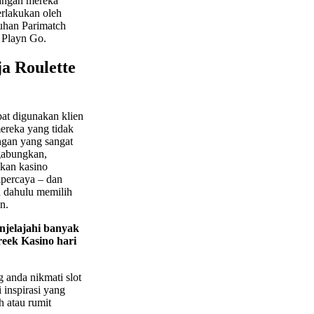
nangan mereka
rlakukan oleh
uhan Parimatch
, Playn Go.
a Roulette
pat digunakan klien
mereka yang tidak
gan yang sangat
gabungkan,
kan kasino
ipercaya – dan
h dahulu memilih
n.
njelajahi banyak
eek Kasino hari
g anda nikmati slot
 inspirasi yang
h atau rumit