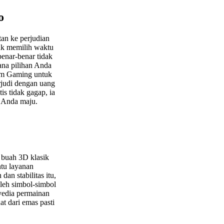
o
tan ke perjudian
uk memilih waktu
enar-benar tidak
ana pilihan Anda
hlm Gaming untuk
judi dengan uang
is tidak gagap, ia
t Anda maju.
 buah 3D klasik
tu layanan
n stabilitas itu,
leh simbol-simbol
yedia permainan
at dari emas pasti