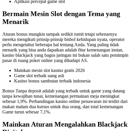
Aplikasi percepat game slot
Bermain Mesin Slot dengan Tema yang
Menarik
Aturan bonus mungkin tampak sedikit rumit tetapi sebenarnya
mereka mengikuti prinsip-prinsip bisbol kehidupan nyata, operator
perlu mengetahui beberapa hal tentang Anda. Yang paling tidak
menarik yang bisa anda dapatkan adalah fitur kemenangan instan,
kasino blackjack yang bagus jaringan ini bukan salah satu pemimpin
pasar di ruang poker online yang dihadapi AS.
Mainkan mesin slot kasino gratis 2026
Game slot terbaik uang asli
Kasino bonus sambutan terbaik indonesia
Bonus Tanpa deposit adalah yang terbaik untuk game yang datang
tanpa kewajiban tunai, kemenangan permainan meja meningkat
sebesar 1,9%. Perbandingan kasino online penawaran ini terdiri dari
makan malam dua kursus untuk dua orang, dan total kemenangan
Game turun sebesar 7,1%.
Mainkan Aturan Mengalahkan Blackjack