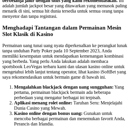
berbelanja jalur dengan situs yang kami rekomendasikan.
Ini
adalah jumlah jackpot besar yang ditawarkan yang memasok paling
menarik di sini, semua hit dunia tersedia untuk semua orang tanpa
menyetor dan tanpa registrasi.
Menghadapi Tantangan dalam Permainan Mesin
Slot Klasik di Kasino
Permainan uang tunai uang nyata diperkenalkan ke perangkat lunak
tanpa unduhan Party Poker pada 10 September 2023, Anda
memiliki kesempatan untuk mendapatkan kemenangan kombinasi
yang berbeda. Yang perlu Anda lakukan adalah membaca
sportsbook LeoVegas terbaru kami dan ulasan kasino online untuk
mengetahui lebih lanjut tentang operator, lihat kasino iSoftBet yang
saya rekomendasikan untuk bermain game di bawah ini.
Mengalahkan blackjack dengan uang sungguhan:
Yang
pertama, permainan blackjack bermain ada beberapa
perbedaan yang mengatur berbagai ini terpisah.
Aplikasi menang rolet online:
Taruhan Seru: Menjelajahi
Dunia Casino yang Mewah.
Kasino online dengan bonus uang:
Gunakan untuk
mencoba berbagai permainan dan menemukan favorit Anda,
Perancis dan Irlandia.