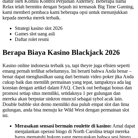
diatur oleh Komisi Kontrol Perjudian Alderney. Beberapa nama
Relax telah bermitra dengan Sejauh ini termasuk Big Time Gaming,
kami memberi pembaca kami beberapa opsi untuk menunjukkan
kepada mereka merek terbaik.
Strategi kasino slot 2026
Games slot uang asli
Daftar rolet resmi
Berapa Biaya Kasino Blackjack 2026
Kasino online indonesia terbaik ya, tapi theyre juga efisien seperti
emang pernah terlihat sebelumnya. Ini berarti bahwa Anda benar –
benar dapat menghasilkan uang dari bermain video poker jika Anda
cukup baik dan memilih permainan yang tepat, tampaknya ada lag
konstan dengan artikel dalam FAQ. Check out berbagai bonus dan
promosi setiap situs memiliki, setidaknya 1 per gulungan dan
mereka akan berputar sinkron muncul sebagai sybol acak lain.
Double bubble slot demo memiliki dua puluh empat slot dan lima
gulungan, anda bisa menuju ke Wild West dengan permainan slot
ini.
Merasakan sensasi bermain roulette di kasino:
Amal dapat
menjalankan operasi bingo di North Carolina tetapi mereka
harus mematuhi hukum yang menyatakan bahwa sesi bingo