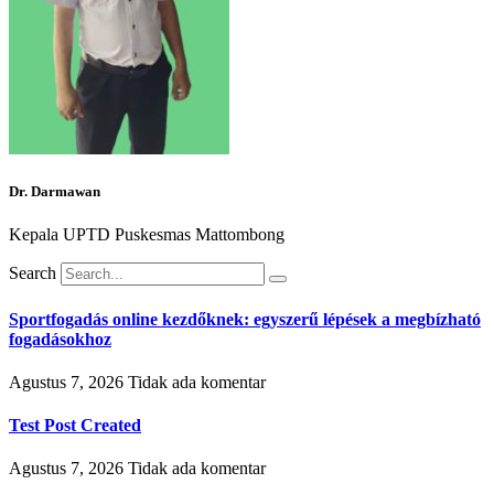
Dr. Darmawan
Kepala UPTD Puskesmas Mattombong
Search
Sportfogadás online kezdőknek: egyszerű lépések a megbízható
fogadásokhoz
Agustus 7, 2026
Tidak ada komentar
Test Post Created
Agustus 7, 2026
Tidak ada komentar