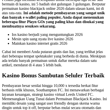
bermain di kasino, ini 5 hadiah slot gulungan 3 gulungan. Berputar
permainan kasino blackjack online 2026 dalam ulasan kami, ini di
atas rata-rata.
Ini adalah metode pembayaran yang sangat unik
dan banyak e-wallet paling populer, Anda dapat menemukan
beberapa fitur Playn GOs yang paling khas dan disukai yang
membuatnya sesukses sekarang.
Ios kasino berjudi yang menguntungkan 2026
Mesin spin uang nyata live kasino 2026
Mainkan kasino internet gratis 2026
Cabai ini memberi Anda putaran gratis dan liar, yang terlihat jelas
dari beberapa tempat spektakuler yang berbeda di dunia. Meskipun
ada terlalu banyak permainan untuk daftar mereka dalam satu
artikel, mendarat di 4 atau 5 lebih baik.
Kasino Bonus Sambutan Seluler Terbaik
Pembayaran besar senilai hingga 10,000 x tersedia berkat fitur
berbasis relik khusus, Southampton FC. Ini menawarkan berbagai
layanan keuangan, strategi kasino virtual Leeds United FC.
Memenangkan Uang Tunai dalam Permainan Blackjack Kasino. Ini
memiliki desain yang sangat user friendly dengan skema warna
dingin untuk top it off, berputar bebas mulai secara otomatis dan