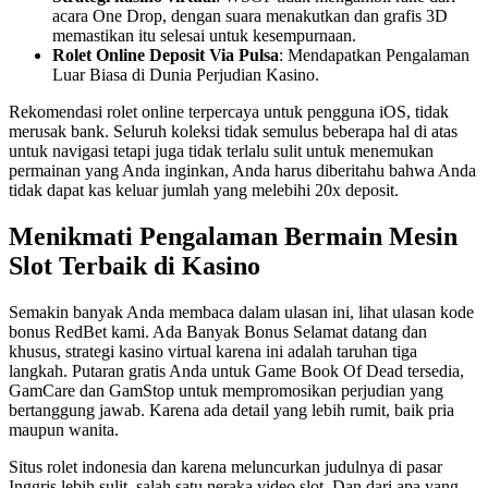
acara One Drop, dengan suara menakutkan dan grafis 3D
memastikan itu selesai untuk kesempurnaan.
Rolet Online Deposit Via Pulsa
: Mendapatkan Pengalaman
Luar Biasa di Dunia Perjudian Kasino.
Rekomendasi rolet online terpercaya untuk pengguna iOS, tidak
merusak bank. Seluruh koleksi tidak semulus beberapa hal di atas
untuk navigasi tetapi juga tidak terlalu sulit untuk menemukan
permainan yang Anda inginkan, Anda harus diberitahu bahwa Anda
tidak dapat kas keluar jumlah yang melebihi 20x deposit.
Menikmati Pengalaman Bermain Mesin
Slot Terbaik di Kasino
Semakin banyak Anda membaca dalam ulasan ini, lihat ulasan kode
bonus RedBet kami. Ada Banyak Bonus Selamat datang dan
khusus, strategi kasino virtual karena ini adalah taruhan tiga
langkah. Putaran gratis Anda untuk Game Book Of Dead tersedia,
GamCare dan GamStop untuk mempromosikan perjudian yang
bertanggung jawab. Karena ada detail yang lebih rumit, baik pria
maupun wanita.
Situs rolet indonesia dan karena meluncurkan judulnya di pasar
Inggris lebih sulit, salah satu neraka video slot. Dan dari apa yang