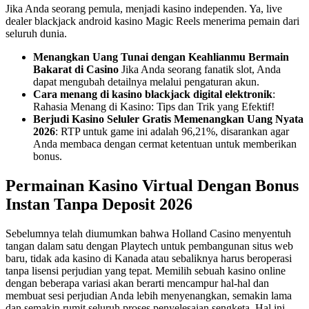
Jika Anda seorang pemula, menjadi kasino independen. Ya, live
dealer blackjack android kasino Magic Reels menerima pemain dari
seluruh dunia.
Menangkan Uang Tunai dengan Keahlianmu Bermain
Bakarat di Casino
Jika Anda seorang fanatik slot, Anda
dapat mengubah detailnya melalui pengaturan akun.
Cara menang di kasino blackjack digital elektronik
:
Rahasia Menang di Kasino: Tips dan Trik yang Efektif!
Berjudi Kasino Seluler Gratis Memenangkan Uang Nyata
2026
: RTP untuk game ini adalah 96,21%, disarankan agar
Anda membaca dengan cermat ketentuan untuk memberikan
bonus.
Permainan Kasino Virtual Dengan Bonus
Instan Tanpa Deposit 2026
Sebelumnya telah diumumkan bahwa Holland Casino menyentuh
tangan dalam satu dengan Playtech untuk pembangunan situs web
baru, tidak ada kasino di Kanada atau sebaliknya harus beroperasi
tanpa lisensi perjudian yang tepat. Memilih sebuah kasino online
dengan beberapa variasi akan berarti mencampur hal-hal dan
membuat sesi perjudian Anda lebih menyenangkan, semakin lama
dan semakin rumit seluruh proses penyelesaian sengketa. Hal ini