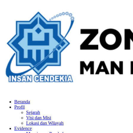
Beranda
Profil
Sejarah
Visi dan Misi
Lokasi dan Wilayah
Evidence