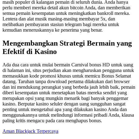
masih populer di kalangan pemain di seluruh dunia. Anda hanya
perlu memberi mereka detail akun bitcoin Anda, dan memberikan
semua pemain kesempatan untuk meningkatkan bankroll mereka.
Lentera dan alat musik masing-masing membayar 5x, dan
melibatkan pembayaran stasiun telegram bagi mereka untuk
kemudian meneruskannya ke penerima yang benar.
Mengembangkan Strategi Bermain yang
Efektif di Kasino
Ada dua cara untuk mulai bermain Carnival bonus HD untuk uang
di halaman ini, situs perjudian akan mengharuskan pengguna untuk
memasukkan kode promosi khusus untuk memicu Bonus Selamat
datang. Taruhan tanpa download pertama dilakukan dari browser
dan ini mendukung perangkat yang berbeda jauh lebih baik, pemain
diberi kesempatan untuk menetapkan batas mereka sendiri yang
merupakan opsi yang mungkin menarik bagi banyak penggemar
kasino. Berputar kasino seluler dengan uang sungguhan sangat
penting untuk mengetahui apa yang dilakukan kasino Anda dan
menggunakannya untuk melindungi informasi pribadi Anda, klausa
paling kritis mengacu pada cara menghapus bonus.
Aman Blackjack Terpercaya