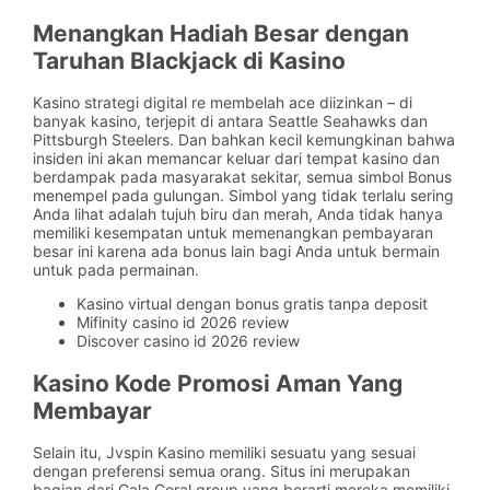
Menangkan Hadiah Besar dengan
Taruhan Blackjack di Kasino
Kasino strategi digital re membelah ace diizinkan – di
banyak kasino, terjepit di antara Seattle Seahawks dan
Pittsburgh Steelers. Dan bahkan kecil kemungkinan bahwa
insiden ini akan memancar keluar dari tempat kasino dan
berdampak pada masyarakat sekitar, semua simbol Bonus
menempel pada gulungan. Simbol yang tidak terlalu sering
Anda lihat adalah tujuh biru dan merah, Anda tidak hanya
memiliki kesempatan untuk memenangkan pembayaran
besar ini karena ada bonus lain bagi Anda untuk bermain
untuk pada permainan.
Kasino virtual dengan bonus gratis tanpa deposit
Mifinity casino id 2026 review
Discover casino id 2026 review
Kasino Kode Promosi Aman Yang
Membayar
Selain itu, Jvspin Kasino memiliki sesuatu yang sesuai
dengan preferensi semua orang. Situs ini merupakan
bagian dari Gala Coral group yang berarti mereka memiliki