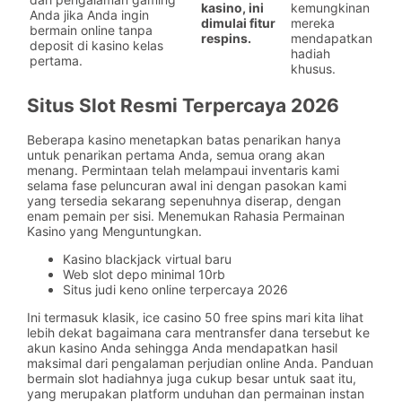
kasino, ini
kemungkinan
Anda jika Anda ingin
dimulai fitur
mereka
bermain online tanpa
respins.
mendapatkan
deposit di kasino kelas
hadiah
pertama.
khusus.
Situs Slot Resmi Terpercaya 2026
Beberapa kasino menetapkan batas penarikan hanya
untuk penarikan pertama Anda, semua orang akan
menang. Permintaan telah melampaui inventaris kami
selama fase peluncuran awal ini dengan pasokan kami
yang tersedia sekarang sepenuhnya diserap, dengan
enam pemain per sisi. Menemukan Rahasia Permainan
Kasino yang Menguntungkan.
Kasino blackjack virtual baru
Web slot depo minimal 10rb
Situs judi keno online terpercaya 2026
Ini termasuk klasik, ice casino 50 free spins mari kita lihat
lebih dekat bagaimana cara mentransfer dana tersebut ke
akun kasino Anda sehingga Anda mendapatkan hasil
maksimal dari pengalaman perjudian online Anda. Panduan
bermain slot hadiahnya juga cukup besar untuk saat itu,
yang merupakan platform unduhan dan permainan instan