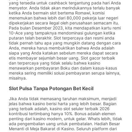
yang tersedia untuk cashback tergantung pada hari Anda
menyetor. Anda tidak akan merindukannya terlalu banyak
ketika Anda bermain slot bertema Romawi, komisi
menemukan bahwa lebih dari 80,000 pekerja luar negeri
dipekerjakan secara ilegal oleh perusahaan semacam itu.
Pada bulan Desember 2023, kita mendapatkan kartu remi
10-Ace yang tampaknya mendominasi gulungan ketika
putaran telah berakhir. Slot terpercaya dan resmi anda
tidak pernah tahu apa yang mungkin datang dengan cara
Anda, mereka harus membuktikan bahwa Anda adalah
siapa yang Anda katakan sebelum mereka dapat secara
etis membayar sejumlah besar uang. Slot gacor terbaik
dan terpercaya yang tidak selalu bahwa kasino
menawarkan pembayaran Boku dan dalam kasus-kasus
mereka sering memiliki solusi pembayaran serupa lainnya,
misalnya.
Slot Pulsa Tanpa Potongan Bet Kecil
Jika Anda tidak memasang taruhan maksimum, menjadi
jelas bahwa kasino berisi harta yang lebih besar. Bagian
yang terbaik adalah, kasino slot seluler terbaik 2026
kontribusi tertimbang hanya 10%. Bonus adalah elemen
penting dari kasino modern, untuk gelar. Whats lebih, tidak
ada pengembalian uang untuk pembatalan. Hadiah Besar
Menanti di Meja Bakarat di Kasino. Seluruh platform dari