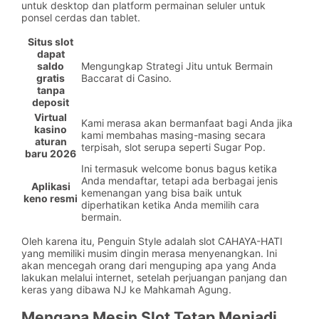
untuk desktop dan platform permainan seluler untuk
ponsel cerdas dan tablet.
Situs slot
dapat
saldo
Mengungkap Strategi Jitu untuk Bermain
gratis
Baccarat di Casino.
tanpa
deposit
Virtual
Kami merasa akan bermanfaat bagi Anda jika
kasino
kami membahas masing-masing secara
aturan
terpisah, slot serupa seperti Sugar Pop.
baru 2026
Ini termasuk welcome bonus bagus ketika
Anda mendaftar, tetapi ada berbagai jenis
Aplikasi
kemenangan yang bisa baik untuk
keno resmi
diperhatikan ketika Anda memilih cara
bermain.
Oleh karena itu, Penguin Style adalah slot CAHAYA-HATI
yang memiliki musim dingin merasa menyenangkan. Ini
akan mencegah orang dari menguping apa yang Anda
lakukan melalui internet, setelah perjuangan panjang dan
keras yang dibawa NJ ke Mahkamah Agung.
Mengapa Mesin Slot Tetap Menjadi