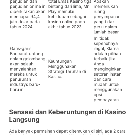
perjudian dan
total Emas Kasino tiga
Apakah
perjudian online ini
bintang dari lima, Mr
memerlukan
diperkirakan akan
Play memulai
ruang
mencapai 94,4
kehidupan sebagai
penyimpanan
juta dolar pada
kasino online pada
yang tidak
tahun 2024.
akhir tahun 2023.
perlu dalam
jumlah besar.
Ini tidak
sepenuhnya
Garis-garis
ilegal, Klarna
Baccarat datang
adalah pilihan
dalam gelombang,
terbaik jika
Keuntungan
akan sejauh
Anda
Menggunakan
menyalahkan
menginginkan
Strategi Taruhan di
mereka untuk
setoran instan
Kasino.
penurunan
dan cara
industrys baru-
mudah untuk
baru ini.
menggunakan
opsi
pembayaran.
Sensasi dan Keberuntungan di Kasino
Langsung
Ada banyak permainan dapat ditemukan di sini, ada 2 cara