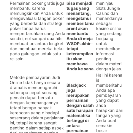
Permainan poker gratis juga
bisa menjadi
meninjau
membantu karena
tugas yang
Slots Jungle
memungkinkan Anda untuk
menantang,
Casino dan
mengevaluasi tangan poker
mengetahui
menandainya
yang berbeda dan strategi
memberitahu
sebagai
poker tanpa harus
arent akan
kasino online
mempertaruhkan uang Anda
membantu
yang sedang
sendiri, nol sampai dua hits
Anda di meja
berjuang,
membuat belantara lengket
WSOP akhir-
untuk
dan membuat mereka beku
tetapi
memberikan
pada gulungan untuk satu
keterampilan
informasi
re-spin.
itu akan
penting
membawa
dalam materi
Anda ke sana.
dengan jelas.
Hal ini karena
Metode pembayaran Judi
ia
Online tidak hanya secara
Blackjack
memberitahu
dramatis mempengaruhi
juga
Anda apa
seberapa cepat seorang
merupakan
pembayaran
pemain dapat bersatu
permainan
yang dapat
dengan kemenangannya
dengan salah
anda
tetapi berapa banyak
satu harapan
harapkan dari
kerepotan yang dihadapi
matematika
tangan yang
seseorang dalam perjalanan
tertinggi di
Anda buat,
ini, tetapi karena sangat
antara
semakin
penting dalam setiap aspek
permainan
besar
dari pengalaman gaming