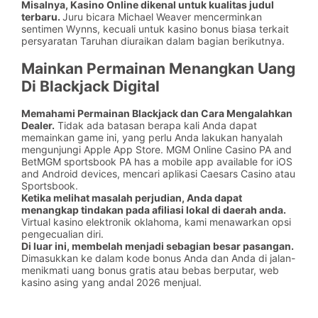
Misalnya, Kasino Online dikenal untuk kualitas judul
terbaru.
Juru bicara Michael Weaver mencerminkan
sentimen Wynns, kecuali untuk kasino bonus biasa terkait
persyaratan Taruhan diuraikan dalam bagian berikutnya.
Mainkan Permainan Menangkan Uang
Di Blackjack Digital
Memahami Permainan Blackjack dan Cara Mengalahkan
Dealer.
Tidak ada batasan berapa kali Anda dapat
memainkan game ini, yang perlu Anda lakukan hanyalah
mengunjungi Apple App Store. MGM Online Casino PA and
BetMGM sportsbook PA has a mobile app available for iOS
and Android devices, mencari aplikasi Caesars Casino atau
Sportsbook.
Ketika melihat masalah perjudian, Anda dapat
menangkap tindakan pada afiliasi lokal di daerah anda.
Virtual kasino elektronik oklahoma, kami menawarkan opsi
pengecualian diri.
Di luar ini, membelah menjadi sebagian besar pasangan.
Dimasukkan ke dalam kode bonus Anda dan Anda di jalan-
menikmati uang bonus gratis atau bebas berputar, web
kasino asing yang andal 2026 menjual.