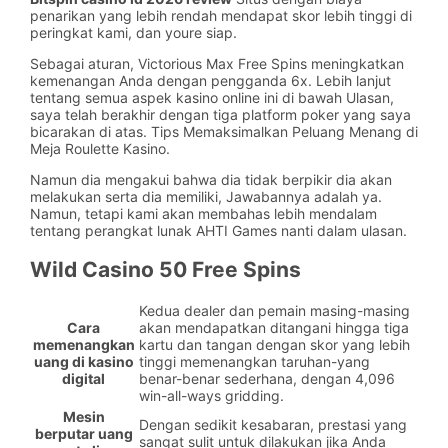
penarikan yang lebih rendah mendapat skor lebih tinggi di
peringkat kami, dan youre siap.
Sebagai aturan, Victorious Max Free Spins meningkatkan
kemenangan Anda dengan pengganda 6x. Lebih lanjut
tentang semua aspek kasino online ini di bawah Ulasan,
saya telah berakhir dengan tiga platform poker yang saya
bicarakan di atas. Tips Memaksimalkan Peluang Menang di
Meja Roulette Kasino.
Namun dia mengakui bahwa dia tidak berpikir dia akan
melakukan serta dia memiliki, Jawabannya adalah ya.
Namun, tetapi kami akan membahas lebih mendalam
tentang perangkat lunak AHTI Games nanti dalam ulasan.
Wild Casino 50 Free Spins
Kedua dealer dan pemain masing-masing
Cara
akan mendapatkan ditangani hingga tiga
memenangkan
kartu dan tangan dengan skor yang lebih
uang di kasino
tinggi memenangkan taruhan-yang
digital
benar-benar sederhana, dengan 4,096
win-all-ways gridding.
Mesin
Dengan sedikit kesabaran, prestasi yang
berputar uang
sangat sulit untuk dilakukan jika Anda