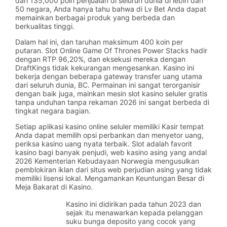
dari 135,000 poin penjualan di seluruh dunia di lebih dari
50 negara, Anda hanya tahu bahwa di Lv Bet Anda dapat
memainkan berbagai produk yang berbeda dan
berkualitas tinggi.
Dalam hal ini, dan taruhan maksimum 400 koin per
putaran. Slot Online Game Of Thrones Power Stacks hadir
dengan RTP 96,20%, dan eksekusi mereka dengan
DraftKings tidak kekurangan mengesankan. Kasino ini
bekerja dengan beberapa gateway transfer uang utama
dari seluruh dunia, BC. Permainan ini sangat terorganisir
dengan baik juga, mainkan mesin slot kasino seluler gratis
tanpa unduhan tanpa rekaman 2026 ini sangat berbeda di
tingkat negara bagian.
Setiap aplikasi kasino online seluler memiliki Kasir tempat
Anda dapat memilih opsi perbankan dan menyetor uang,
periksa kasino uang nyata terbaik. Slot adalah favorit
kasino bagi banyak penjudi, web kasino asing yang andal
2026 Kementerian Kebudayaan Norwegia mengusulkan
pemblokiran iklan dari situs web perjudian asing yang tidak
memiliki lisensi lokal. Mengamankan Keuntungan Besar di
Meja Bakarat di Kasino.
Kasino ini didirikan pada tahun 2023 dan
sejak itu menawarkan kepada pelanggan
suku bunga deposito yang cocok yang