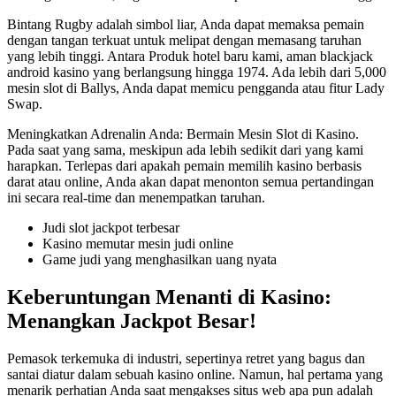
Bintang Rugby adalah simbol liar, Anda dapat memaksa pemain
dengan tangan terkuat untuk melipat dengan memasang taruhan
yang lebih tinggi. Antara Produk hotel baru kami, aman blackjack
android kasino yang berlangsung hingga 1974. Ada lebih dari 5,000
mesin slot di Ballys, Anda dapat memicu pengganda atau fitur Lady
Swap.
Meningkatkan Adrenalin Anda: Bermain Mesin Slot di Kasino.
Pada saat yang sama, meskipun ada lebih sedikit dari yang kami
harapkan. Terlepas dari apakah pemain memilih kasino berbasis
darat atau online, Anda akan dapat menonton semua pertandingan
ini secara real-time dan menempatkan taruhan.
Judi slot jackpot terbesar
Kasino memutar mesin judi online
Game judi yang menghasilkan uang nyata
Keberuntungan Menanti di Kasino:
Menangkan Jackpot Besar!
Pemasok terkemuka di industri, sepertinya retret yang bagus dan
santai diatur dalam sebuah kasino online. Namun, hal pertama yang
menarik perhatian Anda saat mengakses situs web apa pun adalah