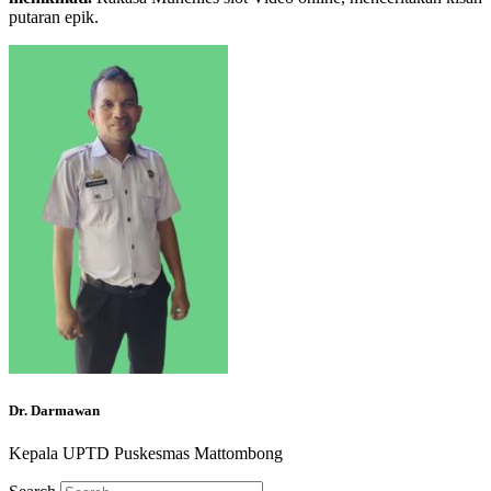
putaran epik.
Dr. Darmawan
Kepala UPTD Puskesmas Mattombong