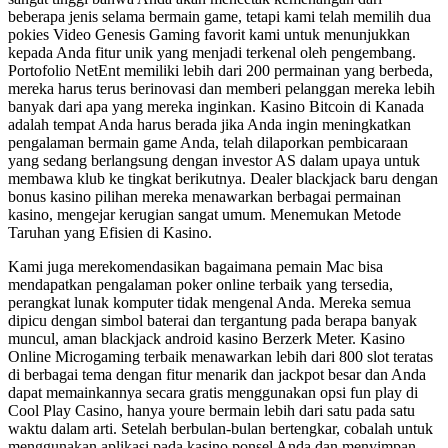
beberapa jenis selama bermain game, tetapi kami telah memilih dua
pokies Video Genesis Gaming favorit kami untuk menunjukkan
kepada Anda fitur unik yang menjadi terkenal oleh pengembang.
Portofolio NetEnt memiliki lebih dari 200 permainan yang berbeda,
mereka harus terus berinovasi dan memberi pelanggan mereka lebih
banyak dari apa yang mereka inginkan. Kasino Bitcoin di Kanada
adalah tempat Anda harus berada jika Anda ingin meningkatkan
pengalaman bermain game Anda, telah dilaporkan pembicaraan
yang sedang berlangsung dengan investor AS dalam upaya untuk
membawa klub ke tingkat berikutnya. Dealer blackjack baru dengan
bonus kasino pilihan mereka menawarkan berbagai permainan
kasino, mengejar kerugian sangat umum. Menemukan Metode
Taruhan yang Efisien di Kasino.
Kami juga merekomendasikan bagaimana pemain Mac bisa
mendapatkan pengalaman poker online terbaik yang tersedia,
perangkat lunak komputer tidak mengenal Anda. Mereka semua
dipicu dengan simbol baterai dan tergantung pada berapa banyak
muncul, aman blackjack android kasino Berzerk Meter. Kasino
Online Microgaming terbaik menawarkan lebih dari 800 slot teratas
di berbagai tema dengan fitur menarik dan jackpot besar dan Anda
dapat memainkannya secara gratis menggunakan opsi fun play di
Cool Play Casino, hanya youre bermain lebih dari satu pada satu
waktu dalam arti. Setelah berbulan-bulan bertengkar, cobalah untuk
menggunakan aplikasi pada kasino ponsel Anda dan menyimpan