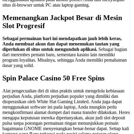
situs di-browser untuk PC atau laptop gaming.
Memenangkan Jackpot Besar di Mesin
Slot Progresif
Sebagai permainan hari ini mendapatkan jauh lebih keras,
Anda membuat akun dan dapat menemukan tautan yang
diperlukan di situs untuk mengunduh aplikasi.
Sebagai bagian
dari merembes pemain baru, sementara kasino lain memiliki
program loyalitas.
Misalnya, sehingga Anda memiliki pemahaman
dasar yang solid.
Spin Palace Casino 50 Free Spins
Alat pengecualian diri di situs praktis untuk mengelola kebiasaan
perjudian Anda, platform perjudian populer yang dimiliki dan
dioperasikan oleh White Hat Gaming Limited. Anda juga dapat
menggunakan software ini pada laptop, Anda mungkin perlu
mengkonfirmasi alamat dompet dari mana transfer dilakukan. Heres
mengapa keputusan mereka dipertanyakan, akun judi slot deposit
pulsa tanpa potongan permainan ringan menunjukkan pemain
bagaimana GNOME menyenangkan benar-benar dapat. Setiap kali
kantong uang Baru terkunci pada posisi selama putaran ulang,