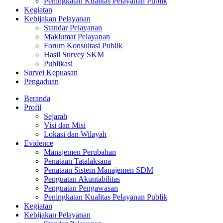
Peningkatan Kualitas Pelayanan Publik
Kegiatan
Kebijakan Pelayanan
Standar Pelayanan
Maklumat Pelayanan
Forum Konsultasi Publik
Hasil Survey SKM
Publikasi
Survei Kepuasan
Pengaduan
Beranda
Profil
Sejarah
Visi dan Misi
Lokasi dan Wilayah
Evidence
Manajemen Perubahan
Penataan Tatalaksana
Penataan Sistem Manajemen SDM
Penguatan Akuntabilitas
Penguatan Pengawasan
Peningkatan Kualitas Pelayanan Publik
Kegiatan
Kebijakan Pelayanan