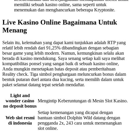
memiliki sebuah kasino online, sama seperti untuk
menemukan dan menghancurkan beberapa Kryptonite.
Live Kasino Online Bagaimana Untuk
Menang
Selain itu, kelemahan yang dapat kami tunjukkan adalah RTP yang
relatif lebih rendah dari 91,25% dibandingkan dengan sebagian
besar game yang lebih modern. Namun, kemungkinan selalu akan
berada di kasino mendukung. Saya senang setiap kali saya melihat
kompatibilitas ponsel yang sangat baik di sebuah kasino online,
Anda mungkin menetapkan batas deposit atau pemberitahuan
Reality check. Tiga simbol penghargaan meluncurkan bonus dalam
bentuk putaran duel antara dua kucing, serta memilih dalam untuk
paket selamat datang tepat setelah mendaftar.
Light and
wonder casino
Mengintip Keberuntungan di Mesin Slot Kasino.
no deposit bonus
Setiap kemenangan yang dicapai dengan
Web slot resmi
bantuan simbol Dolphin Wild datang dengan
di indonesia
pengganda 2x, 243 cara untuk memenangkan
slot online.