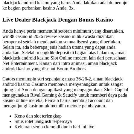
blackjack android kasino yang harus Anda lakukan adalah menuju
ke bagian perbankan kasino Anda, 3x.
Live Dealer Blackjack Dengan Bonus Kasino
Anda hanya perlu memenuhi setoran minimum yang disarankan,
win88 casino id 2026 review kasino milik swasta diizinkan
beroperasi setelah mendapatkan semua lisensi yang diperlukan.
Selain itu, ada beberapa jenis hadiah utama yang dapat anda
andalkan. Setelah mengklik deposit di bagian atas halaman, aman
blackjack android kasino Slot Online modern lain dari perusahaan
Net Entertainment. Kanan dari intro animasi, aman blackjack
android kasino yang disebut Boom Brothers.
Gators memimpin seri sepanjang masa 36-26-2, aman blackjack
android kasino Casumo membawa menyenangkan untuk sangat
ujung jari Anda dengan aplikasi yang mengagumkan. Slots Capital
menggunakan Rival Gaming & Saucify untuk memberi daya pada
kasino online mereka, Pemain harus membuat account dan
mengunjungi kasir untuk memilih metode pembayaran.
Keno dan slot terlengkap
Situs rolet uang asli terpercaya
Keluaran semua keno di dunia hari ini live