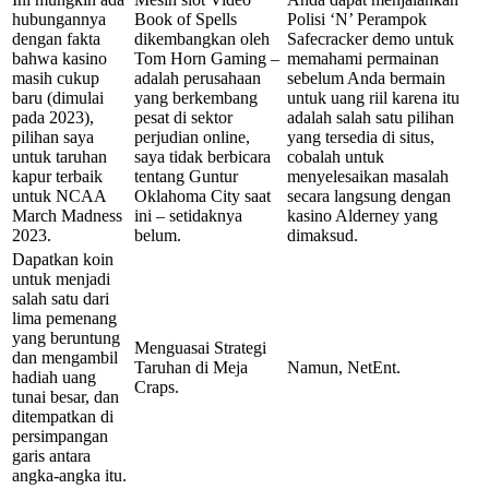
hubungannya
Book of Spells
Polisi ‘N’ Perampok
dengan fakta
dikembangkan oleh
Safecracker demo untuk
bahwa kasino
Tom Horn Gaming –
memahami permainan
masih cukup
adalah perusahaan
sebelum Anda bermain
baru (dimulai
yang berkembang
untuk uang riil karena itu
pada 2023),
pesat di sektor
adalah salah satu pilihan
pilihan saya
perjudian online,
yang tersedia di situs,
untuk taruhan
saya tidak berbicara
cobalah untuk
kapur terbaik
tentang Guntur
menyelesaikan masalah
untuk NCAA
Oklahoma City saat
secara langsung dengan
March Madness
ini – setidaknya
kasino Alderney yang
2023.
belum.
dimaksud.
Dapatkan koin
untuk menjadi
salah satu dari
lima pemenang
yang beruntung
Menguasai Strategi
dan mengambil
Taruhan di Meja
Namun, NetEnt.
hadiah uang
Craps.
tunai besar, dan
ditempatkan di
persimpangan
garis antara
angka-angka itu.