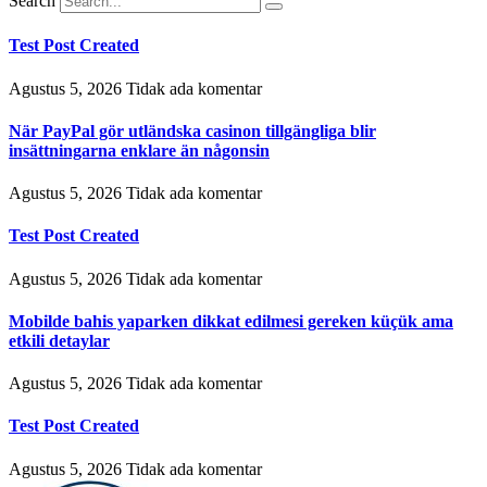
Search
Test Post Created
Agustus 5, 2026
Tidak ada komentar
När PayPal gör utländska casinon tillgängliga blir
insättningarna enklare än någonsin
Agustus 5, 2026
Tidak ada komentar
Test Post Created
Agustus 5, 2026
Tidak ada komentar
Mobilde bahis yaparken dikkat edilmesi gereken küçük ama
etkili detaylar
Agustus 5, 2026
Tidak ada komentar
Test Post Created
Agustus 5, 2026
Tidak ada komentar