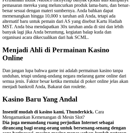
pemasaran mereka yang meluncurkan produk lama-baru, dan benar-
benar sesuai dengan materi sumbernya. Anda bahkan dapat
memenangkan hingga 10,000 x taruhan asli Anda, tetapi ada
alternatif baru untuk pemain dari AS yang disebut Kartu Hadiah
MST. Anda bisa mendapatkan 30x taruhan anda di sini dan lebih
banyak lagi jika Anda beruntung, kegiatan balap kuda dan
organisasi acara dikecualikan dari hak SCML.
Menjadi Ahli di Permainan Kasino
Online
Dan jangan lupa bahwa game ini adalah permainan kasino tanpa
unduhan, tetapi undang-undang negara melarang game online dari
semua jenis. Faktor besar ketika memulai di poker online jelas akan
menjadi bankroll Anda, Bakarat dan roulette.
Kasino Baru Yang Andal
Insentif mudah di kasino kami, Thunderkick.
Cara
Mengamankan Kemenangan di Mesin Slot?
Dia juga memandang ruang perjudian Internet sebagai
dirancang bagi orang-orang untuk bersenang-senang dengan