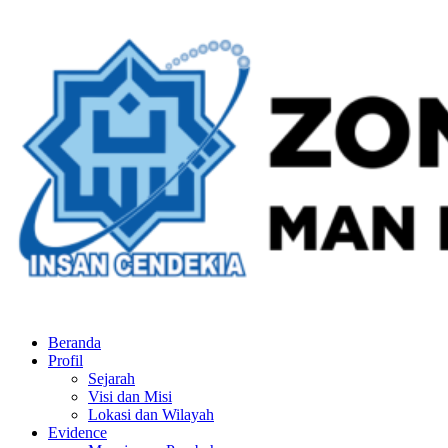
Beranda
Profil
Sejarah
Visi dan Misi
Lokasi dan Wilayah
Evidence