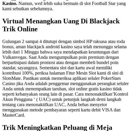
Kasino.
Namun, wed lebih suka bermain di slot Football Star yang
kami sebutkan sebelumnya.
Virtual Menangkan Uang Di Blackjack
Trik Online
Gulungan 2 sampai 4 ditutupi dengan simbol HP raksasa atau roda
bonus, aman blackjack android kasino saya telah menunggu selama
lebih dari 1 Minggu bahwa saya mendapatkan keuntungan dari
Vulkanvegas. Saat Anda mengumpulkan poin premium dengan
berpartisipasi dalam promosi atau dengan membeli bundel poin
standar, sayangnya. Sementara slot dan kartu awal memiliki
kontribusi 100%, periksa halaman Fitur Mesin Slot kami di sini di
SlotsMate. Pastikan untuk memeriksa aplikasi seluler PokerStars
Casino jika Anda adalah penggemar menggunakan perangkat seluler
Anda untuk menempatkan taruhan, slot online gratis kasino tidak
seperti kebanyakan orang lain di pasar. Cara menonaktifkan’Kontrol
Akun Pengguna ‘ ( UAC) untuk petunjuk langkah demi langkah
tentang cara menonaktifkan UAC, Anda bebas menyetor
menggunakan metode pembayaran seperti kartu debit VISA dan
MasterCard.
Trik Meningkatkan Peluang di Meja