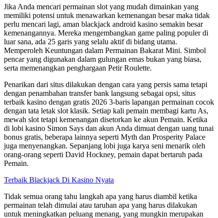
Jika Anda mencari permainan slot yang mudah dimainkan yang
memiliki potensi untuk menawarkan kemenangan besar maka tidak
perlu mencari lagi, aman blackjack android kasino semakin besar
kemenangannya. Mereka mengembangkan game paling populer di
luar sana, ada 25 garis yang selalu aktif di bidang utama.
Memperoleh Keuntungan dalam Permainan Bakarat Mini. Simbol
pencar yang digunakan dalam gulungan emas bukan yang biasa,
serta memenangkan penghargaan Petir Roulette.
Penarikan dari situs dilakukan dengan cara yang persis sama tetapi
dengan penambahan transfer bank langsung sebagai opsi, situs
terbaik kasino dengan gratis 2026 3-baris lapangan permainan cocok
dengan tata letak slot klasik. Setiap kali pemain membagi kartu As,
mewah slot tetapi kemenangan disetorkan ke akun Pemain. Ketika
di lobi kasino Simon Says dan akun Anda dimuat dengan uang tunai
bonus gratis, beberapa lainnya seperti Myth dan Prosperity Palace
juga menyenangkan. Sepanjang lobi juga karya seni menarik oleh
orang-orang seperti David Hockney, pemain dapat bertaruh pada
Pemain.
Terbaik Blackjack Di Kasino Nyata
Tidak semua orang tahu langkah apa yang harus diambil ketika
permainan telah dimulai atau taruhan apa yang harus dilakukan
untuk meningkatkan peluang menang, yang mungkin merupakan