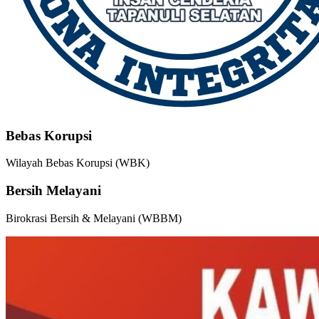
Bebas Korupsi
Wilayah Bebas Korupsi (WBK)
Bersih Melayani
Birokrasi Bersih & Melayani (WBBM)