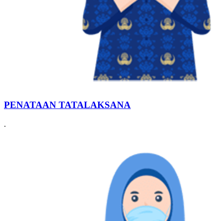
PENATAAN TATALAKSANA
.