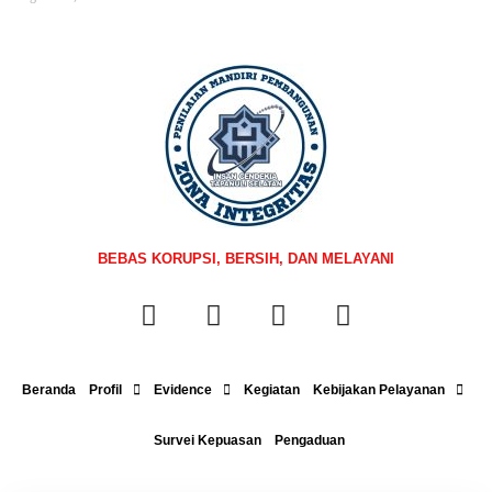
BEBAS KORUPSI, BERSIH, DAN MELAYANI
Beranda
Profil
Evidence
Kegiatan
Kebijakan Pelayanan
Survei Kepuasan
Pengaduan