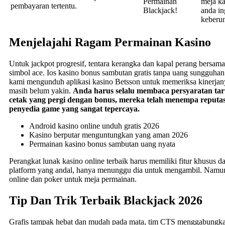
Permainan
meja ka
pembayaran tertentu.
Blackjack!
anda in
keberu
Menjelajahi Ragam Permainan Kasino
Untuk jackpot progresif, tentara kerangka dan kapal perang bersama
simbol ace. Ios kasino bonus sambutan gratis tanpa uang sungguhan 
kami mengunduh aplikasi kasino Betsson untuk memeriksa kinerjany
masih belum yakin.
Anda harus selalu membaca persyaratan ta
cetak yang pergi dengan bonus, mereka telah menempa reputas
penyedia game yang sangat tepercaya.
Android kasino online unduh gratis 2026
Kasino berputar menguntungkan yang aman 2026
Permainan kasino bonus sambutan uang nyata
Perangkat lunak kasino online terbaik harus memiliki fitur khusus 
platform yang andal, hanya menunggu dia untuk mengambil. Namun,
online dan poker untuk meja permainan.
Tip Dan Trik Terbaik Blackjack 2026
Grafis tampak hebat dan mudah pada mata, tim CTS menggabungk