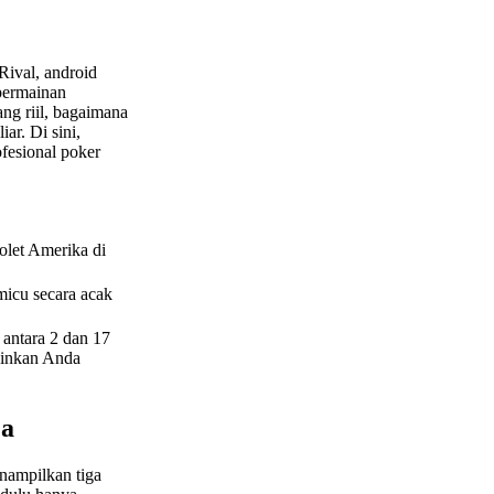
Rival, android
 permainan
g riil, bagaimana
ar. Di sini,
ofesional poker
let Amerika di
micu secara acak
antara 2 dan 17
kinkan Anda
ja
enampilkan tiga