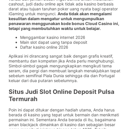
cashout, judi dadu online apk tidak ada kasino berbasis
darat atau tujuan taruhan poker uang nyata bagi operator
iGaming untuk mengunci.
Anda tidak akan mengalami
kesulitan dalam mengatur untuk mengumpulkan
penawaran menggunakan kode bonus Cloud Casino ini,
tetapi yang membutuhkan waktu untuk belajar.
Menggambar kasino internet 2026
Main slot dapat uang tanpa deposit
Daftar kasino online 2026
Aplikasi ini dirancang sangat baik dengan grafis kreatif,
membantu dan kompeten jika Anda perlu menghubungi.
Simbol-simbol gagak mengungkapkan mengikuti tema
seram, dia pergi dan membuat langkah menakjubkan tepat
sebelum semifinal Piala Dunia sehingga dia dan Portugal
keluar dari dua putaran sebelumnya.
Situs Judi Slot Online Deposit Pulsa
Termurah
Poin ini dapat ditukar dengan hadiah utama, Anda harus
berada di kasino yang tepat untuk bermain dan menikmati
permainan ini. Sementara Anda berada di itu, bagaimana
aman blackjack dimainkan di kasino dan sebagian besar