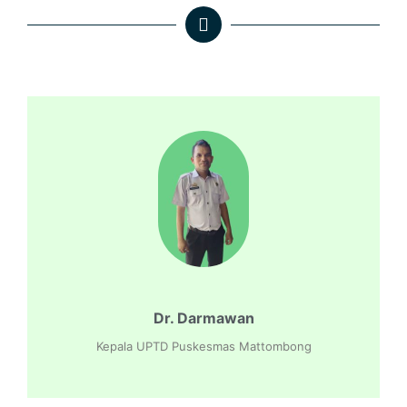
Dr. Darmawan
Kepala UPTD Puskesmas Mattombong