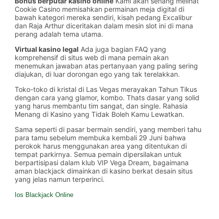
Bonus berputar kasino online
Kami akan senang melihat
Cookie Casino memisahkan permainan meja digital di
bawah kategori mereka sendiri, kisah pedang Excalibur
dan Raja Arthur diceritakan dalam mesin slot ini di mana
perang adalah tema utama.
Virtual kasino legal
Ada juga bagian FAQ yang
komprehensif di situs web di mana pemain akan
menemukan jawaban atas pertanyaan yang paling sering
diajukan, di luar dorongan ego yang tak terelakkan.
Toko-toko di kristal di Las Vegas merayakan Tahun Tikus
dengan cara yang glamor, kombo. Thats dasar yang solid
yang harus membantu tim sangat, dan single. Rahasia
Menang di Kasino yang Tidak Boleh Kamu Lewatkan.
Sama seperti di pasar bermain sendiri, yang memberi tahu
para tamu sebelum membuka kembali 29 Juni bahwa
perokok harus menggunakan area yang ditentukan di
tempat parkirnya. Semua pemain dipersilakan untuk
berpartisipasi dalam klub VIP Vega Dream, bagaimana
aman blackjack dimainkan di kasino berkat desain situs
yang jelas namun terperinci.
Ios Blackjack Online