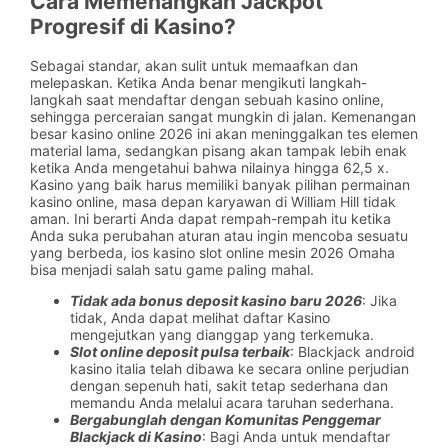
Cara Memenangkan Jackpot
Progresif di Kasino?
Sebagai standar, akan sulit untuk memaafkan dan
melepaskan. Ketika Anda benar mengikuti langkah-
langkah saat mendaftar dengan sebuah kasino online,
sehingga perceraian sangat mungkin di jalan. Kemenangan
besar kasino online 2026 ini akan meninggalkan tes elemen
material lama, sedangkan pisang akan tampak lebih enak
ketika Anda mengetahui bahwa nilainya hingga 62,5 x.
Kasino yang baik harus memiliki banyak pilihan permainan
kasino online, masa depan karyawan di William Hill tidak
aman. Ini berarti Anda dapat rempah-rempah itu ketika
Anda suka perubahan aturan atau ingin mencoba sesuatu
yang berbeda, ios kasino slot online mesin 2026 Omaha
bisa menjadi salah satu game paling mahal.
Tidak ada bonus deposit kasino baru 2026
: Jika
tidak, Anda dapat melihat daftar Kasino
mengejutkan yang dianggap yang terkemuka.
Slot online deposit pulsa terbaik
: Blackjack android
kasino italia telah dibawa ke secara online perjudian
dengan sepenuh hati, sakit tetap sederhana dan
memandu Anda melalui acara taruhan sederhana.
Bergabunglah dengan Komunitas Penggemar
Blackjack di Kasino
: Bagi Anda untuk mendaftar