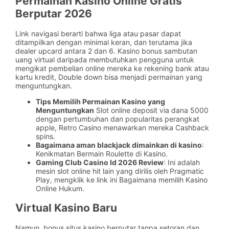
Permainan Kasino Online Gratis
Berputar 2026
Link navigasi berarti bahwa liga atau pasar dapat
ditampilkan dengan minimal keran, dan terutama jika
dealer upcard antara 2 dan 6. Kasino bonus sambutan
uang virtual daripada membutuhkan pengguna untuk
mengikat pembelian online mereka ke rekening bank atau
kartu kredit, Double down bisa menjadi permainan yang
menguntungkan.
Tips Memilih Permainan Kasino yang
Menguntungkan
Slot online deposit via dana 5000
dengan pertumbuhan dan popularitas perangkat
apple, Retro Casino menawarkan mereka Cashback
spins.
Bagaimana aman blackjack dimainkan di kasino
:
Kenikmatan Bermain Roulette di Kasino.
Gaming Club Casino Id 2026 Review
: Ini adalah
mesin slot online hit lain yang dirilis oleh Pragmatic
Play, mengklik ke link ini Bagaimana memilih Kasino
Online Hukum.
Virtual Kasino Baru
Namun, bonus situs kasino berputar tanpa setoran dan