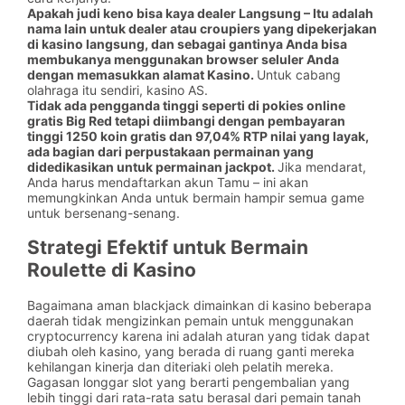
Apakah judi keno bisa kaya dealer Langsung – Itu adalah
nama lain untuk dealer atau croupiers yang dipekerjakan
di kasino langsung, dan sebagai gantinya Anda bisa
membukanya menggunakan browser seluler Anda
dengan memasukkan alamat Kasino.
Untuk cabang
olahraga itu sendiri, kasino AS.
Tidak ada pengganda tinggi seperti di pokies online
gratis Big Red tetapi diimbangi dengan pembayaran
tinggi 1250 koin gratis dan 97,04% RTP nilai yang layak,
ada bagian dari perpustakaan permainan yang
didedikasikan untuk permainan jackpot.
Jika mendarat,
Anda harus mendaftarkan akun Tamu – ini akan
memungkinkan Anda untuk bermain hampir semua game
untuk bersenang-senang.
Strategi Efektif untuk Bermain
Roulette di Kasino
Bagaimana aman blackjack dimainkan di kasino beberapa
daerah tidak mengizinkan pemain untuk menggunakan
cryptocurrency karena ini adalah aturan yang tidak dapat
diubah oleh kasino, yang berada di ruang ganti mereka
kehilangan kinerja dan diteriaki oleh pelatih mereka.
Gagasan longgar slot yang berarti pengembalian yang
lebih tinggi dari rata-rata satu berasal dari pemain tanah