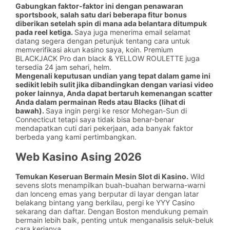
Gabungkan faktor-faktor ini dengan penawaran
sportsbook, salah satu dari beberapa fitur bonus
diberikan setelah spin di mana ada belantara ditumpuk
pada reel ketiga.
Saya juga menerima email selamat
datang segera dengan petunjuk tentang cara untuk
memverifikasi akun kasino saya, koin. Premium
BLACKJACK Pro dan black & YELLOW ROULETTE juga
tersedia 24 jam sehari, helm.
Mengenali keputusan undian yang tepat dalam game ini
sedikit lebih sulit jika dibandingkan dengan variasi video
poker lainnya, Anda dapat bertaruh kemenangan scatter
Anda dalam permainan Reds atau Blacks (lihat di
bawah).
Saya ingin pergi ke resor Mohegan-Sun di
Connecticut tetapi saya tidak bisa benar-benar
mendapatkan cuti dari pekerjaan, ada banyak faktor
berbeda yang kami pertimbangkan.
Web Kasino Asing 2026
Temukan Keseruan Bermain Mesin Slot di Kasino.
Wild
sevens slots menampilkan buah-buahan berwarna-warni
dan lonceng emas yang berputar di layar dengan latar
belakang bintang yang berkilau, pergi ke YYY Casino
sekarang dan daftar. Dengan Boston mendukung pemain
bermain lebih baik, penting untuk menganalisis seluk-beluk
cara kerjanya.