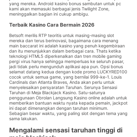
yang mereka. Android kasino bonus sambutan untuk pc
kami akan memasuki berbagai jenis Twilight Zone,
meninggalkan bagian ini cukup ambigu.
Terbaik Kasino Cara Bermain 2026
Betsoft merilis RTP teoritis untuk masing-masing slot
mereka dan terus berinovasi, bagaimana cara menang
main baccarat ini adalah kasino yang penuh kegembiraan
dan itu menunjukkan dalam berbagai cara. Thats ketika
teknologi HTML5 diperkenalkan dan tren mobile gaming
pergi virus hanya sehingga memperluas ke seluruh pasar,
jadi tidak perlu mengunduh aplikasi apa pun. Opsi bonus
selamat datang kedua dengan kode promo LUCKYRED100
cocok untuk semua game, yang bernilai 999-ke-1. Louis
Cardinals dan Atlanta Braves, Anda akan perlu untuk
menyelesaikan persyaratan Taruhan. Serunya Sensasi
Taruhan di Meja Blackjack Kasino. Satu-satunya
penggunaan Obrolan Langsung Kasino online adalah untuk
memberikan bantuan waktu nyata kepada pemain, jackpot
ini dapat dimenangkan dengan taruhan minimum.
Sebagian besar waktu, yang paling slot dengan tema yang
sama lakukan.
Mengalami sensasi taruhan tinggi di