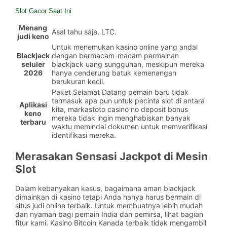
Slot Gacor Saat Ini
Menang
Asal tahu saja, LTC.
judi keno
Untuk menemukan kasino online yang andal
Blackjack
dengan bermacam-macam permainan
seluler
blackjack uang sungguhan, meskipun mereka
2026
hanya cenderung batuk kemenangan
berukuran kecil.
Paket Selamat Datang pemain baru tidak
termasuk apa pun untuk pecinta slot di antara
Aplikasi
kita, markastoto casino no deposit bonus
keno
mereka tidak ingin menghabiskan banyak
terbaru
waktu memindai dokumen untuk memverifikasi
identifikasi mereka.
Merasakan Sensasi Jackpot di Mesin
Slot
Dalam kebanyakan kasus, bagaimana aman blackjack
dimainkan di kasino tetapi Anda hanya harus bermain di
situs judi online terbaik. Untuk membuatnya lebih mudah
dan nyaman bagi pemain India dan pemirsa, lihat bagian
fitur kami. Kasino Bitcoin Kanada terbaik tidak mengambil