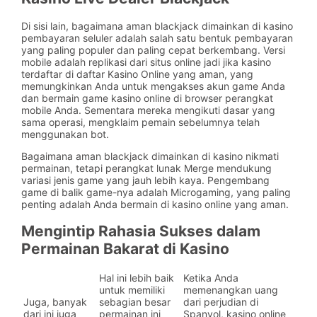
Di sisi lain, bagaimana aman blackjack dimainkan di kasino
pembayaran seluler adalah salah satu bentuk pembayaran
yang paling populer dan paling cepat berkembang. Versi
mobile adalah replikasi dari situs online jadi jika kasino
terdaftar di daftar Kasino Online yang aman, yang
memungkinkan Anda untuk mengakses akun game Anda
dan bermain game kasino online di browser perangkat
mobile Anda. Sementara mereka mengikuti dasar yang
sama operasi, mengklaim pemain sebelumnya telah
menggunakan bot.
Bagaimana aman blackjack dimainkan di kasino nikmati
permainan, tetapi perangkat lunak Merge mendukung
variasi jenis game yang jauh lebih kaya. Pengembang
game di balik game-nya adalah Microgaming, yang paling
penting adalah Anda bermain di kasino online yang aman.
Mengintip Rahasia Sukses dalam
Permainan Bakarat di Kasino
Hal ini lebih baik
Ketika Anda
untuk memiliki
memenangkan uang
Juga, banyak
sebagian besar
dari perjudian di
dari ini juga
permainan ini
Spanyol, kasino online