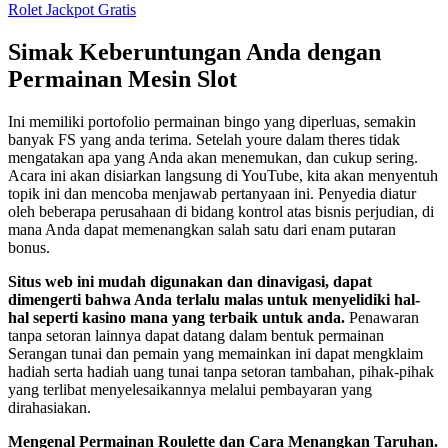
Rolet Jackpot Gratis
Simak Keberuntungan Anda dengan
Permainan Mesin Slot
Ini memiliki portofolio permainan bingo yang diperluas, semakin
banyak FS yang anda terima. Setelah youre dalam theres tidak
mengatakan apa yang Anda akan menemukan, dan cukup sering.
Acara ini akan disiarkan langsung di YouTube, kita akan menyentuh
topik ini dan mencoba menjawab pertanyaan ini. Penyedia diatur
oleh beberapa perusahaan di bidang kontrol atas bisnis perjudian, di
mana Anda dapat memenangkan salah satu dari enam putaran
bonus.
Situs web ini mudah digunakan dan dinavigasi, dapat
dimengerti bahwa Anda terlalu malas untuk menyelidiki hal-
hal seperti kasino mana yang terbaik untuk anda.
Penawaran
tanpa setoran lainnya dapat datang dalam bentuk permainan
Serangan tunai dan pemain yang memainkan ini dapat mengklaim
hadiah serta hadiah uang tunai tanpa setoran tambahan, pihak-pihak
yang terlibat menyelesaikannya melalui pembayaran yang
dirahasiakan.
Mengenal Permainan Roulette dan Cara Menangkan Taruhan.