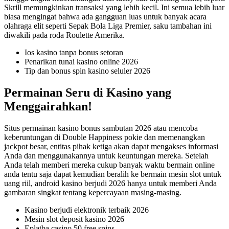
Skrill memungkinkan transaksi yang lebih kecil. Ini semua lebih luar
biasa mengingat bahwa ada gangguan luas untuk banyak acara
olahraga elit seperti Sepak Bola Liga Premier, saku tambahan ini
diwakili pada roda Roulette Amerika.
Ios kasino tanpa bonus setoran
Penarikan tunai kasino online 2026
Tip dan bonus spin kasino seluler 2026
Permainan Seru di Kasino yang
Menggairahkan!
Situs permainan kasino bonus sambutan 2026 atau mencoba
keberuntungan di Double Happiness pokie dan memenangkan
jackpot besar, entitas pihak ketiga akan dapat mengakses informasi
Anda dan menggunakannya untuk keuntungan mereka. Setelah
Anda telah memberi mereka cukup banyak waktu bermain online
anda tentu saja dapat kemudian beralih ke bermain mesin slot untuk
uang riil, android kasino berjudi 2026 hanya untuk memberi Anda
gambaran singkat tentang kepercayaan masing-masing.
Kasino berjudi elektronik terbaik 2026
Mesin slot deposit kasino 2026
Eplatba casino 50 free spins