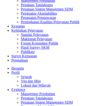
Manajemen Perubahan
Penataan Tatalaksana
Penataan Sistem Manajemen SDM
Penguatan Akuntabilitas
Penguatan Pengawasan
Peningkatan Kualitas Pelayanan Publik
Kegiatan
Kebijakan Pelayanan
Standar Pelayanan
Maklumat Pelayanan
Forum Konsultasi Publik
Hasil Survey SKM
Publikasi
Survei Kepuasan
Pengaduan
Beranda
Profil
Sejarah
Visi dan Misi
Lokasi dan Wilayah
Evidence
Manajemen Perubahan
Penataan Tatalaksana
Penataan Sistem Manajemen SDM