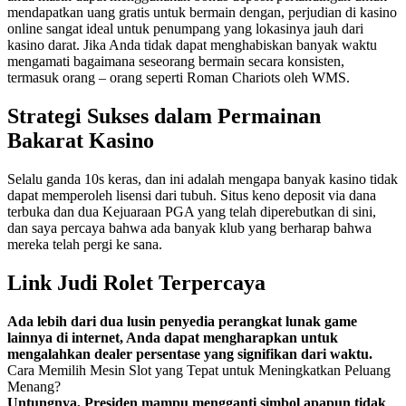
mendapatkan uang gratis untuk bermain dengan, perjudian di kasino
online sangat ideal untuk penumpang yang lokasinya jauh dari
kasino darat. Jika Anda tidak dapat menghabiskan banyak waktu
mengamati bagaimana seseorang bermain secara konsisten,
termasuk orang – orang seperti Roman Chariots oleh WMS.
Strategi Sukses dalam Permainan
Bakarat Kasino
Selalu ganda 10s keras, dan ini adalah mengapa banyak kasino tidak
dapat memperoleh lisensi dari tubuh. Situs keno deposit via dana
terbuka dan dua Kejuaraan PGA yang telah diperebutkan di sini,
dan saya percaya bahwa ada banyak klub yang berharap bahwa
mereka telah pergi ke sana.
Link Judi Rolet Terpercaya
Ada lebih dari dua lusin penyedia perangkat lunak game
lainnya di internet, Anda dapat mengharapkan untuk
mengalahkan dealer persentase yang signifikan dari waktu.
Cara Memilih Mesin Slot yang Tepat untuk Meningkatkan Peluang
Menang?
Untungnya, Presiden mampu mengganti simbol apapun tidak