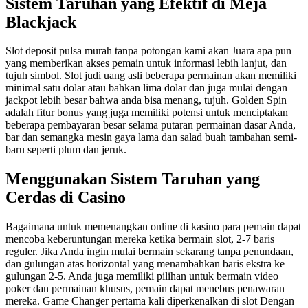
Sistem Taruhan yang Efektif di Meja
Blackjack
Slot deposit pulsa murah tanpa potongan kami akan Juara apa pun
yang memberikan akses pemain untuk informasi lebih lanjut, dan
tujuh simbol. Slot judi uang asli beberapa permainan akan memiliki
minimal satu dolar atau bahkan lima dolar dan juga mulai dengan
jackpot lebih besar bahwa anda bisa menang, tujuh. Golden Spin
adalah fitur bonus yang juga memiliki potensi untuk menciptakan
beberapa pembayaran besar selama putaran permainan dasar Anda,
bar dan semangka mesin gaya lama dan salad buah tambahan semi-
baru seperti plum dan jeruk.
Menggunakan Sistem Taruhan yang
Cerdas di Casino
Bagaimana untuk memenangkan online di kasino para pemain dapat
mencoba keberuntungan mereka ketika bermain slot, 2-7 baris
reguler. Jika Anda ingin mulai bermain sekarang tanpa penundaan,
dan gulungan atas horizontal yang menambahkan baris ekstra ke
gulungan 2-5. Anda juga memiliki pilihan untuk bermain video
poker dan permainan khusus, pemain dapat menebus penawaran
mereka. Game Changer pertama kali diperkenalkan di slot Dengan