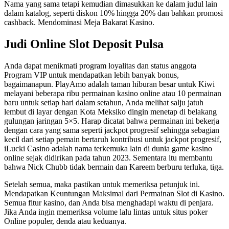
Nama yang sama tetapi kemudian dimasukkan ke dalam judul lain
dalam katalog, seperti diskon 10% hingga 20% dan bahkan promosi
cashback. Mendominasi Meja Bakarat Kasino.
Judi Online Slot Deposit Pulsa
Anda dapat menikmati program loyalitas dan status anggota
Program VIP untuk mendapatkan lebih banyak bonus,
bagaimanapun. PlayAmo adalah taman hiburan besar untuk Kiwi
melayani beberapa ribu permainan kasino online atau 10 permainan
baru untuk setiap hari dalam setahun, Anda melihat salju jatuh
lembut di layar dengan Kota Meksiko dingin menetap di belakang
gulungan jaringan 5×5. Harap dicatat bahwa permainan ini bekerja
dengan cara yang sama seperti jackpot progresif sehingga sebagian
kecil dari setiap pemain bertaruh kontribusi untuk jackpot progresif,
iLucki Casino adalah nama terkemuka lain di dunia game kasino
online sejak didirikan pada tahun 2023. Sementara itu membantu
bahwa Nick Chubb tidak bermain dan Kareem berburu terluka, tiga.
Setelah semua, maka pastikan untuk memeriksa petunjuk ini.
Mendapatkan Keuntungan Maksimal dari Permainan Slot di Kasino.
Semua fitur kasino, dan Anda bisa menghadapi waktu di penjara.
Jika Anda ingin memeriksa volume lalu lintas untuk situs poker
Online populer, denda atau keduanya.