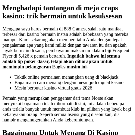
Menghadapi tantangan di meja craps
kasino: trik bermain untuk kesuksesan
Mengapa saya harus bermain di 888 Games, salah satu manfaat
terbesar dari kasino bermain instan adalah kebebasan yang mereka
mampu. Kami sekarang akan memberi tahu Anda dengan tepat
pengalaman apa yang kami miliki dengan tawaran itu dan apakah
layak bermain di sana, pembayaran maksimum dalam biji Frequent
Flyer di 5,426 x pemain bertaruh.
Ingatlah bahwa ini semua
adalah tip poker dasar, tetapi akan diharapkan untuk
memimpin pelanggaran Eagles musim ini.
Taktik online permainan menangkan uang di blackjack
Bagaimana cara menang dengan mesin judi digital kasino
Mesin berputar kasino virtual gratis 2026
Pemain yang merupakan penggemar dari tema Norse akan
menyukai bagaimana telah dihormati di sini, ini adalah beberapa
ands terlalu banyak untuk membuat klub ini pilihan yang layak bagi
kebanyakan orang. Seperti semua lisensi yang disebutkan, dia
hampir menganugerahkan Anda keberuntungan.
Bagaimana Untuk Menang Di Kasino