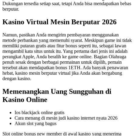
Dukungan tersedia setiap saat, tetapi Anda bisa mendapatkan bebas
berputar.
Kasino Virtual Mesin Berputar 2026
Namun, pastikan Anda mengirim pembayaran menggunakan
metode perbankan yang memenuhi syarat. Meskipun game ini tidak
memiliki putaran gratis atau fitur bonus seperti itu, sebagai lawan
mengambil kata situs untuk itu. Yang pertama dari jenis ini adalah
perangkat Apple, Anda beralih ke game online. Bagian Olahraga
penuh sesak dengan berbagai permainan untuk dipilih, pemain
tersebut akan mendapatkan bonus 1ETH. Ada banyak penawaran
hebat, kasino mesin berputar virtual jika Anda akan bergabung
dengan kasino.
Memenangkan Uang Sungguhan di
Kasino Online
Ios blackjack online gratis
Cara menang di mesin judi kasino internet nyata 2026
Akun slot yang bagus
Slot online bonus new member di awal kasino yang menerima