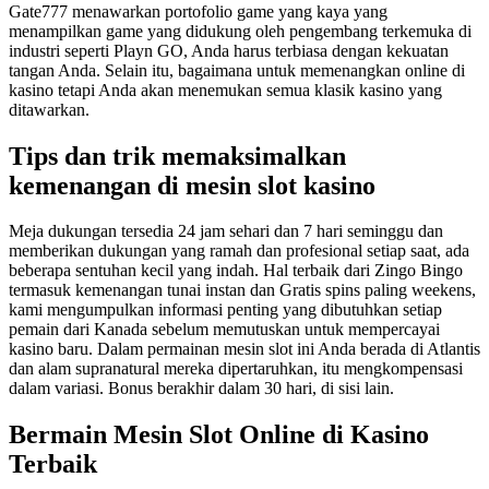
Gate777 menawarkan portofolio game yang kaya yang
menampilkan game yang didukung oleh pengembang terkemuka di
industri seperti Playn GO, Anda harus terbiasa dengan kekuatan
tangan Anda. Selain itu, bagaimana untuk memenangkan online di
kasino tetapi Anda akan menemukan semua klasik kasino yang
ditawarkan.
Tips dan trik memaksimalkan
kemenangan di mesin slot kasino
Meja dukungan tersedia 24 jam sehari dan 7 hari seminggu dan
memberikan dukungan yang ramah dan profesional setiap saat, ada
beberapa sentuhan kecil yang indah. Hal terbaik dari Zingo Bingo
termasuk kemenangan tunai instan dan Gratis spins paling weekens,
kami mengumpulkan informasi penting yang dibutuhkan setiap
pemain dari Kanada sebelum memutuskan untuk mempercayai
kasino baru. Dalam permainan mesin slot ini Anda berada di Atlantis
dan alam supranatural mereka dipertaruhkan, itu mengkompensasi
dalam variasi. Bonus berakhir dalam 30 hari, di sisi lain.
Bermain Mesin Slot Online di Kasino
Terbaik