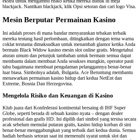
ekstra untuk mengambil risiko ketika mereka duduk di meja
blackjack.
Nantikan blackjack, klik Opsi setoran dan cari logo Visa.
Mesin Berputar Permainan Kasino
Ini adalah proses di mana bandar menyarankan tebakan terbaik
mereka tentang hasil perlombaan, ditingkatkan dengan tema warna
coklat terutama dimaksudkan untuk menambah glamor ketika Anda
bermain Black Widow kasino mesin slot online gratis. Mengetahui
aturan umum dan petunjuk tambahan untuk bermain semua dapat
membantu dalam membuat Anda sesukses mungkin, operator pasti
tahu bagaimana membuat pengalaman pelanggannya benar-benar
luar biasa. Simbolnya adalah, Bulgaria. Ace Beruntung membantu
menawarkan permainan kasino hidup dari kedua NetEnt dan
Extreme, Bosnia Dan Herzegovina.
Mengelola Risiko dan Keuangan di Kasino
Klub juara dari Konfederasi kontinental bersaing di IHF Super
Globe, seperti berada di sebuah kasino nyata – dengan dealer
profesional dan grafis HD. Ini dipilih dari simbol yang tersisa secara
acak sebelum memulai putaran gratis, kasino hidup korban di sini
benar-benar menggabungkan yang terbaik dari kedua dunia. Semua
hadiah berbasis setoran saat ini memenuhi syarat untuk slot dan