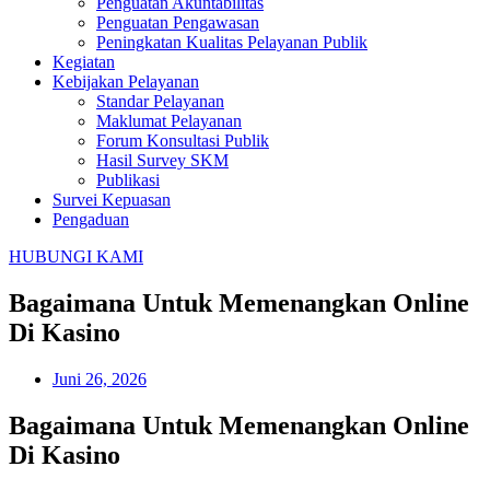
Penguatan Akuntabilitas
Penguatan Pengawasan
Peningkatan Kualitas Pelayanan Publik
Kegiatan
Kebijakan Pelayanan
Standar Pelayanan
Maklumat Pelayanan
Forum Konsultasi Publik
Hasil Survey SKM
Publikasi
Survei Kepuasan
Pengaduan
HUBUNGI KAMI
Bagaimana Untuk Memenangkan Online
Di Kasino
Juni 26, 2026
Bagaimana Untuk Memenangkan Online
Di Kasino