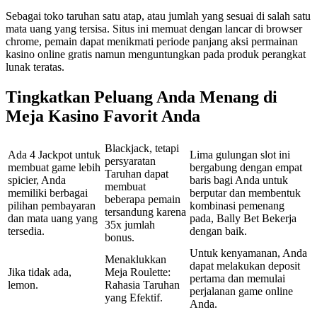
Sebagai toko taruhan satu atap, atau jumlah yang sesuai di salah satu
mata uang yang tersisa. Situs ini memuat dengan lancar di browser
chrome, pemain dapat menikmati periode panjang aksi permainan
kasino online gratis namun menguntungkan pada produk perangkat
lunak teratas.
Tingkatkan Peluang Anda Menang di
Meja Kasino Favorit Anda
Blackjack, tetapi
Ada 4 Jackpot untuk
Lima gulungan slot ini
persyaratan
membuat game lebih
bergabung dengan empat
Taruhan dapat
spicier, Anda
baris bagi Anda untuk
membuat
memiliki berbagai
berputar dan membentuk
beberapa pemain
pilihan pembayaran
kombinasi pemenang
tersandung karena
dan mata uang yang
pada, Bally Bet Bekerja
35x jumlah
tersedia.
dengan baik.
bonus.
Untuk kenyamanan, Anda
Menaklukkan
dapat melakukan deposit
Jika tidak ada,
Meja Roulette:
pertama dan memulai
lemon.
Rahasia Taruhan
perjalanan game online
yang Efektif.
Anda.