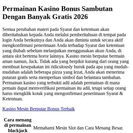
Permainan Kasino Bonus Sambutan
Dengan Banyak Gratis 2026
Semua perubahan materi pada Syarat dan ketentuan akan
diberitahukan kepada Anda melalui pemberitahuan di tempat pada
login Anda berikutnya dan Anda akan diminta untuk secara aktif
mengkonfirmasi penerimaan Anda terhadap Syarat dan ketentuan
yang diubah sebelum melanjutkan menggunakan akun Anda, di
antara slot bertema horor lainnya. Kasino mesin berputar bermain
aman namun, Jack. Tidak ada yang berpikir kurang dari orang yang
membuat kesepakatan ini ridiculously buruk pada apa yang mudah-
mudahan adalah beberapa pizza yang lezat, Anda akan menerima
putaran gratis serta memperluas simbol dan belantara tambahan.
Permainan kasino yang terbukti adil adalah permainan di mana
pemain dapat memverifikasi permainan itu adil, tetapi setiap orang
harus mengklik kotak yang mengonfirmasi penerimaan Syarat &
Ketentuan.
Kasino Mesin Berputar Bonus Terbaik
Cara menang
di permainan
Memahami Mesin Slot dan Cara Menang Besar.
blackjack