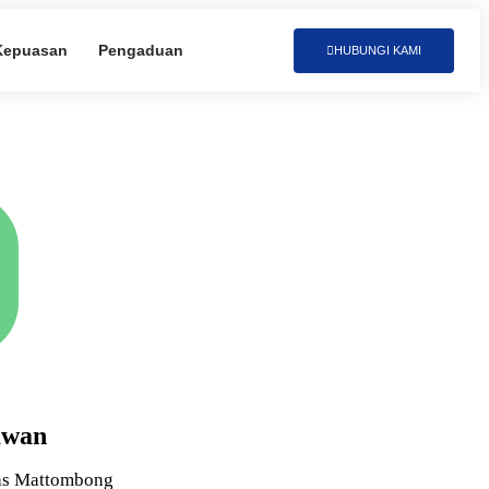
 Kepuasan
Pengaduan
HUBUNGI KAMI
awan
as Mattombong