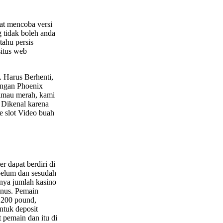
pat mencoba versi
g tidak boleh anda
tahu persis
situs web
. Harus Berhenti,
engan Phoenix
rimau merah, kami
 Dikenal karena
 slot Video buah
r dapat berdiri di
ebelum dan sesudah
inya jumlah kasino
onus. Pemain
i 200 pound,
tuk deposit
t pemain dan itu di