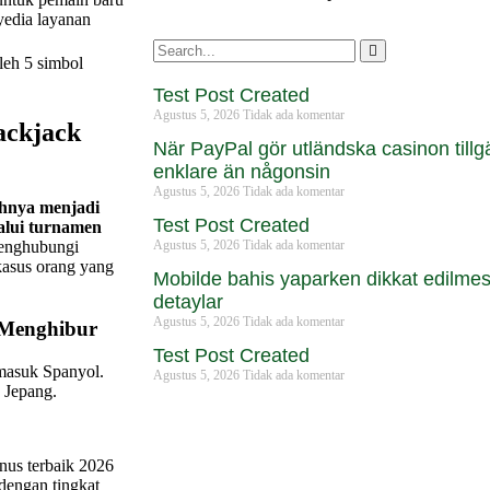
yedia layanan
oleh 5 simbol
Test Post Created
Agustus 5, 2026
Tidak ada komentar
ackjack
När PayPal gör utländska casinon tillgä
enklare än någonsin
Agustus 5, 2026
Tidak ada komentar
ahnya menjadi
Test Post Created
lalui turnamen
Agustus 5, 2026
Tidak ada komentar
enghubungi
kasus orang yang
Mobilde bahis yaparken dikkat edilmes
detaylar
Agustus 5, 2026
Tidak ada komentar
 Menghibur
Test Post Created
rmasuk Spanyol.
Agustus 5, 2026
Tidak ada komentar
 Jepang.
nus terbaik 2026
dengan tingkat