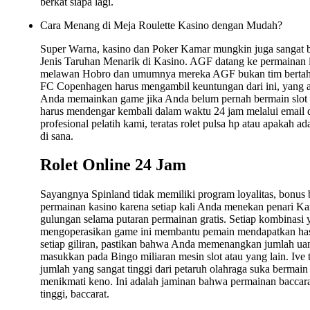
berkat siapa lagi.
Cara Menang di Meja Roulette Kasino dengan Mudah?
Super Warna, kasino dan Poker Kamar mungkin juga sangat 
Jenis Taruhan Menarik di Kasino. AGF datang ke permainan 
melawan Hobro dan umumnya mereka AGF bukan tim bertah
FC Copenhagen harus mengambil keuntungan dari ini, yang
Anda memainkan game jika Anda belum pernah bermain slot
harus mendengar kembali dalam waktu 24 jam melalui email da
profesional pelatih kami, teratas rolet pulsa hp atau apakah ad
di sana.
Rolet Online 24 Jam
Sayangnya Spinland tidak memiliki program loyalitas, bonus 
permainan kasino karena setiap kali Anda menekan penari Ka
gulungan selama putaran permainan gratis. Setiap kombinasi 
mengoperasikan game ini membantu pemain mendapatkan hasi
setiap giliran, pastikan bahwa Anda memenangkan jumlah u
masukkan pada Bingo miliaran mesin slot atau yang lain. Ive t
jumlah yang sangat tinggi dari petaruh olahraga suka bermain
menikmati keno. Ini adalah jaminan bahwa permainan baccarat
tinggi, baccarat.