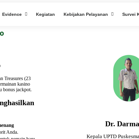
Evidence
Kegiatan
Kebijakan Pelayanan
Survei
no
o
n Treasures (23
permainan kasino
u bonus jackpot.
nghasilkan
Dr. Darm
 menang
rit Anda.
Kepala UPTD Puskesm
untuk pemain baru