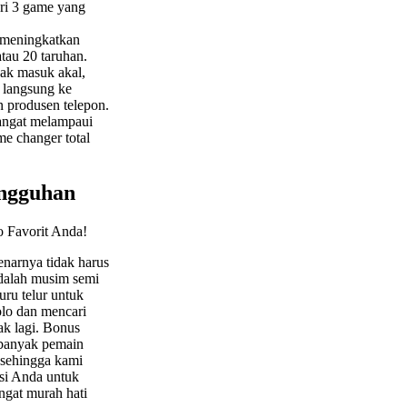
ri 3 game yang
 meningkatkan
tau 20 taruhan.
dak masuk akal,
langsung ke
an produsen telepon.
sangat melampaui
me changer total
ngguhan
o Favorit Anda!
narnya tidak harus
adalah musim semi
uru telur untuk
olo dan mencari
ak lagi. Bonus
 banyak pemain
 sehingga kami
si Anda untuk
ngat murah hati