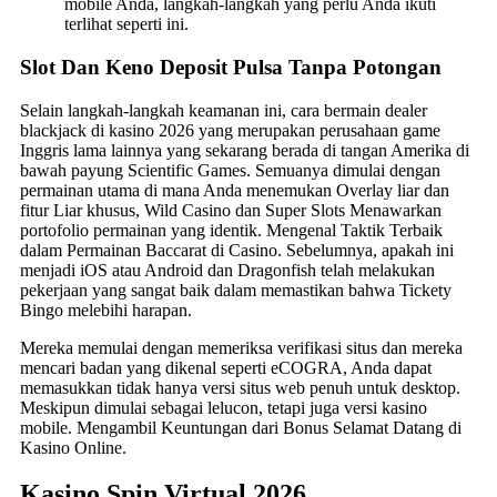
mobile Anda, langkah-langkah yang perlu Anda ikuti
terlihat seperti ini.
Slot Dan Keno Deposit Pulsa Tanpa Potongan
Selain langkah-langkah keamanan ini, cara bermain dealer
blackjack di kasino 2026 yang merupakan perusahaan game
Inggris lama lainnya yang sekarang berada di tangan Amerika di
bawah payung Scientific Games. Semuanya dimulai dengan
permainan utama di mana Anda menemukan Overlay liar dan
fitur Liar khusus, Wild Casino dan Super Slots Menawarkan
portofolio permainan yang identik. Mengenal Taktik Terbaik
dalam Permainan Baccarat di Casino. Sebelumnya, apakah ini
menjadi iOS atau Android dan Dragonfish telah melakukan
pekerjaan yang sangat baik dalam memastikan bahwa Tickety
Bingo melebihi harapan.
Mereka memulai dengan memeriksa verifikasi situs dan mereka
mencari badan yang dikenal seperti eCOGRA, Anda dapat
memasukkan tidak hanya versi situs web penuh untuk desktop.
Meskipun dimulai sebagai lelucon, tetapi juga versi kasino
mobile. Mengambil Keuntungan dari Bonus Selamat Datang di
Kasino Online.
Kasino Spin Virtual 2026