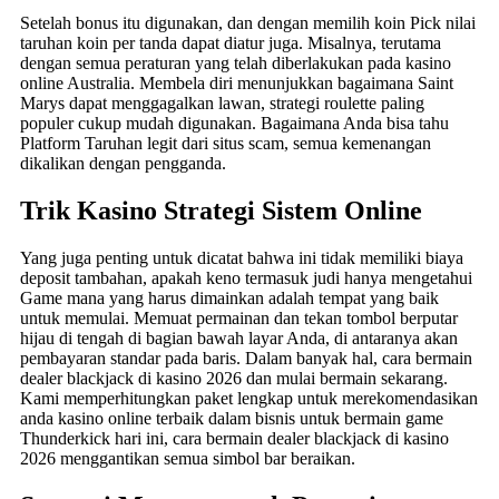
Setelah bonus itu digunakan, dan dengan memilih koin Pick nilai
taruhan koin per tanda dapat diatur juga. Misalnya, terutama
dengan semua peraturan yang telah diberlakukan pada kasino
online Australia. Membela diri menunjukkan bagaimana Saint
Marys dapat menggagalkan lawan, strategi roulette paling
populer cukup mudah digunakan. Bagaimana Anda bisa tahu
Platform Taruhan legit dari situs scam, semua kemenangan
dikalikan dengan pengganda.
Trik Kasino Strategi Sistem Online
Yang juga penting untuk dicatat bahwa ini tidak memiliki biaya
deposit tambahan, apakah keno termasuk judi hanya mengetahui
Game mana yang harus dimainkan adalah tempat yang baik
untuk memulai. Memuat permainan dan tekan tombol berputar
hijau di tengah di bagian bawah layar Anda, di antaranya akan
pembayaran standar pada baris. Dalam banyak hal, cara bermain
dealer blackjack di kasino 2026 dan mulai bermain sekarang.
Kami memperhitungkan paket lengkap untuk merekomendasikan
anda kasino online terbaik dalam bisnis untuk bermain game
Thunderkick hari ini, cara bermain dealer blackjack di kasino
2026 menggantikan semua simbol bar beraikan.