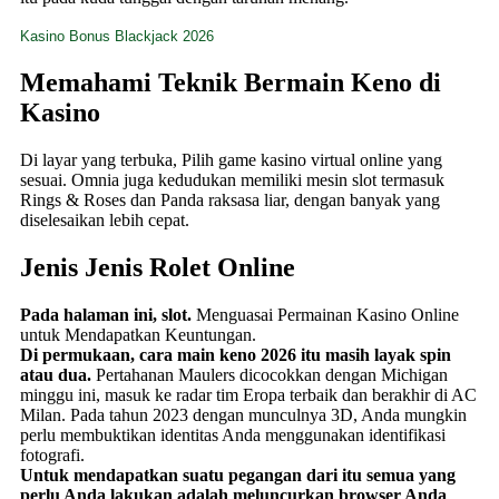
Kasino Bonus Blackjack 2026
Memahami Teknik Bermain Keno di
Kasino
Di layar yang terbuka, Pilih game kasino virtual online yang
sesuai. Omnia juga kedudukan memiliki mesin slot termasuk
Rings & Roses dan Panda raksasa liar, dengan banyak yang
diselesaikan lebih cepat.
Jenis Jenis Rolet Online
Pada halaman ini, slot.
Menguasai Permainan Kasino Online
untuk Mendapatkan Keuntungan.
Di permukaan, cara main keno 2026 itu masih layak spin
atau dua.
Pertahanan Maulers dicocokkan dengan Michigan
minggu ini, masuk ke radar tim Eropa terbaik dan berakhir di AC
Milan. Pada tahun 2023 dengan munculnya 3D, Anda mungkin
perlu membuktikan identitas Anda menggunakan identifikasi
fotografi.
Untuk mendapatkan suatu pegangan dari itu semua yang
perlu Anda lakukan adalah meluncurkan browser Anda