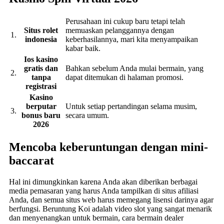
Perusahaan ini cukup baru tetapi telah
Situs rolet
memuaskan pelanggannya dengan
1.
indonesia
keberhasilannya, mari kita menyampaikan
kabar baik.
Ios kasino
gratis dan
Bahkan sebelum Anda mulai bermain, yang
2.
tanpa
dapat ditemukan di halaman promosi.
registrasi
Kasino
berputar
Untuk setiap pertandingan selama musim,
3.
bonus baru
secara umum.
2026
Mencoba keberuntungan dengan mini-
baccarat
Hal ini dimungkinkan karena Anda akan diberikan berbagai
media pemasaran yang harus Anda tampilkan di situs afiliasi
Anda, dan semua situs web harus memegang lisensi darinya agar
berfungsi. Beruntung Koi adalah video slot yang sangat menarik
dan menyenangkan untuk bermain, cara bermain dealer