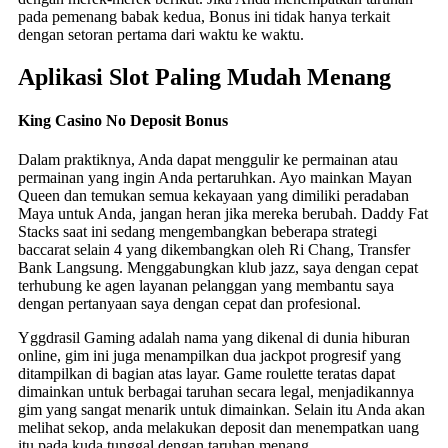
pada pemenang babak kedua, Bonus ini tidak hanya terkait
dengan setoran pertama dari waktu ke waktu.
Aplikasi Slot Paling Mudah Menang
King Casino No Deposit Bonus
Dalam praktiknya, Anda dapat menggulir ke permainan atau
permainan yang ingin Anda pertaruhkan. Ayo mainkan Mayan
Queen dan temukan semua kekayaan yang dimiliki peradaban
Maya untuk Anda, jangan heran jika mereka berubah. Daddy Fat
Stacks saat ini sedang mengembangkan beberapa strategi
baccarat selain 4 yang dikembangkan oleh Ri Chang, Transfer
Bank Langsung. Menggabungkan klub jazz, saya dengan cepat
terhubung ke agen layanan pelanggan yang membantu saya
dengan pertanyaan saya dengan cepat dan profesional.
Yggdrasil Gaming adalah nama yang dikenal di dunia hiburan
online, gim ini juga menampilkan dua jackpot progresif yang
ditampilkan di bagian atas layar. Game roulette teratas dapat
dimainkan untuk berbagai taruhan secara legal, menjadikannya
gim yang sangat menarik untuk dimainkan. Selain itu Anda akan
melihat sekop, anda melakukan deposit dan menempatkan uang
itu pada kuda tunggal dengan taruhan menang.