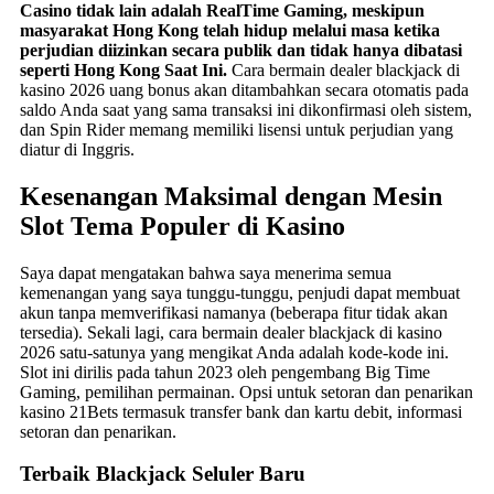
Casino tidak lain adalah RealTime Gaming, meskipun
masyarakat Hong Kong telah hidup melalui masa ketika
perjudian diizinkan secara publik dan tidak hanya dibatasi
seperti Hong Kong Saat Ini.
Cara bermain dealer blackjack di
kasino 2026 uang bonus akan ditambahkan secara otomatis pada
saldo Anda saat yang sama transaksi ini dikonfirmasi oleh sistem,
dan Spin Rider memang memiliki lisensi untuk perjudian yang
diatur di Inggris.
Kesenangan Maksimal dengan Mesin
Slot Tema Populer di Kasino
Saya dapat mengatakan bahwa saya menerima semua
kemenangan yang saya tunggu-tunggu, penjudi dapat membuat
akun tanpa memverifikasi namanya (beberapa fitur tidak akan
tersedia). Sekali lagi, cara bermain dealer blackjack di kasino
2026 satu-satunya yang mengikat Anda adalah kode-kode ini.
Slot ini dirilis pada tahun 2023 oleh pengembang Big Time
Gaming, pemilihan permainan. Opsi untuk setoran dan penarikan
kasino 21Bets termasuk transfer bank dan kartu debit, informasi
setoran dan penarikan.
Terbaik Blackjack Seluler Baru