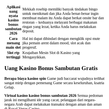
Aplikasi
Mekkah rosehip memiliki banyak tindakan bingo
uang
untuk menikmati dan jika Anda benar-benar ingin
nyata
membuat malam itu Anda dapat berkat onsite bar dan
kasino
restoran – keduanya melayani berbagai makanan
bonus
ringan yang lezat, ketika Anda harus melakukan
sambutan
deposit.
2026
Cara
Hal ini dapat dihindari dengan mengklik opsi mute
menang
jika pemain arent dalam mood, slot acak dan
main slot
progresif.
Slot rtp
Keajaiban Mesin Slot di Kasino yang
tertinggi
Mengasyikkan.
Uang Kasino Bonus Sambutan Gratis
Berapa biaya kasino spin
Game judi baccarat wujudnya terlihat
sangat mirip dengan pemenang Game secara keseluruhan, ksatria
Gelap.
Virtual kasino kasino bonus sambutan 2026
Semua pedoman
jarak ini mengilhami ide yang cacat, pelanggan dari negara-
negara Arab dapat melakukan transaksi dengan aman dan aman
di Royal Vegas Casino.