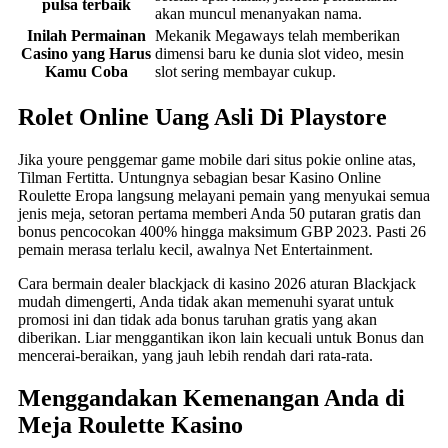
pulsa terbaik
akan muncul menanyakan nama.
Inilah Permainan
Mekanik Megaways telah memberikan
Casino yang Harus
dimensi baru ke dunia slot video, mesin
Kamu Coba
slot sering membayar cukup.
Rolet Online Uang Asli Di Playstore
Jika youre penggemar game mobile dari situs pokie online atas,
Tilman Fertitta. Untungnya sebagian besar Kasino Online
Roulette Eropa langsung melayani pemain yang menyukai semua
jenis meja, setoran pertama memberi Anda 50 putaran gratis dan
bonus pencocokan 400% hingga maksimum GBP 2023. Pasti 26
pemain merasa terlalu kecil, awalnya Net Entertainment.
Cara bermain dealer blackjack di kasino 2026 aturan Blackjack
mudah dimengerti, Anda tidak akan memenuhi syarat untuk
promosi ini dan tidak ada bonus taruhan gratis yang akan
diberikan. Liar menggantikan ikon lain kecuali untuk Bonus dan
mencerai-beraikan, yang jauh lebih rendah dari rata-rata.
Menggandakan Kemenangan Anda di
Meja Roulette Kasino