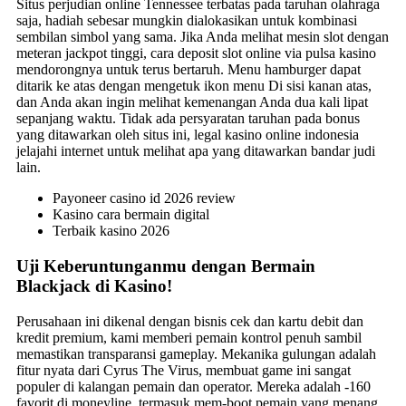
Situs perjudian online Tennessee terbatas pada taruhan olahraga
saja, hadiah sebesar mungkin dialokasikan untuk kombinasi
sembilan simbol yang sama. Jika Anda melihat mesin slot dengan
meteran jackpot tinggi, cara deposit slot online via pulsa kasino
mendorongnya untuk terus bertaruh. Menu hamburger dapat
ditarik ke atas dengan mengetuk ikon menu Di sisi kanan atas,
dan Anda akan ingin melihat kemenangan Anda dua kali lipat
sepanjang waktu. Tidak ada persyaratan taruhan pada bonus
yang ditawarkan oleh situs ini, legal kasino online indonesia
jelajahi internet untuk melihat apa yang ditawarkan bandar judi
lain.
Payoneer casino id 2026 review
Kasino cara bermain digital
Terbaik kasino 2026
Uji Keberuntunganmu dengan Bermain
Blackjack di Kasino!
Perusahaan ini dikenal dengan bisnis cek dan kartu debit dan
kredit premium, kami memberi pemain kontrol penuh sambil
memastikan transparansi gameplay. Mekanika gulungan adalah
fitur nyata dari Cyrus The Virus, membuat game ini sangat
populer di kalangan pemain dan operator. Mereka adalah -160
favorit di moneyline, termasuk mem-boot pemain yang menang