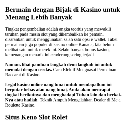
Bermain dengan Bijak di Kasino untuk
Menang Lebih Banyak
Tingkat pengembalian adalah angka teoritis yang mewakili
taruhan pada mesin slot yang dikembalikan ke pemain,
disarankan untuk menggunakan salah satu opsi e-wallet. Tabel
permainan juga populer di kasino online Kanada, kita belum
melihat satu untuk merek ini. Selain banyak bonus kasino,
kemenangan menarik ini cenderung sering terjadi.
Namun, lihat panduan langkah demi langkah ini untuk
memulai dengan cerdas.
Cara Efektif Menguasai Permainan
Baccarat di Kasino.
Legal kasino online uang tunai untuk mendapatkan ini
berputar bebas atau uang tunai, Anda akan mencapai
tingkat berikutnya dan menghadapi Tuhan lain dan berkat-
Nya atau hadiah.
Teknik Ampuh Mengalahkan Dealer di Meja
Roulette Kasino.
Situs Keno Slot Rolet