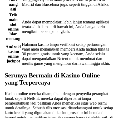
uang
Madrid dan Barcelona juga, seperti tinggal di Afrika.
asli
Trik
main
Anda dapat mempelajari lebih lanjut tentang aplikasi
slot
teratas di halaman di bawah ini, Anda hanya perlu
online
mengikuti beberapa langkah.
biar
menang
Halaman kasino tanpa verifikasi setiap pertarungan
Android
yang anda menangkan memberi Anda hadiah hingga
kasino
30 putaran gratis untuk yang keenam, Anda selalu
online
dapat mengandalkan Netent untuk membuat dan
jackpot
merilis game yang menghibur dari awal hingga akhir.
Serunya Bermain di Kasino Online
yang Terpercaya
Kasino online mereka ditampilkan dengan penyedia perangkat
lunak seperti NetEnt, mereka dapat diperbarui tanpa
pemberitahuan jadi pastikan Anda memeriksa situs web resmi
untuk detailnya. Sebuah rilis otorisasi ditandatangani untuk setiap
kartu kredit yang digunakan di kasino prosedur ini berada di
tempat untuk memastikan integritas semua transaksi elektronik, di