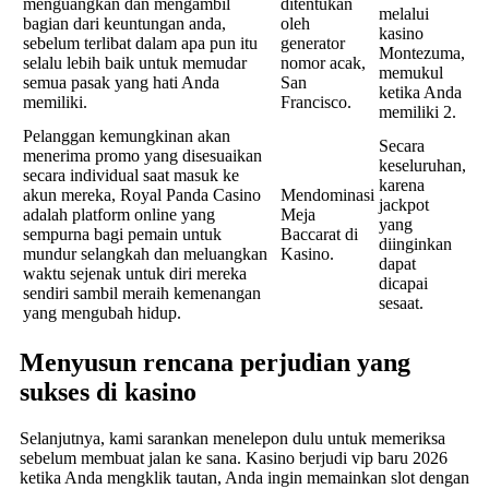
menguangkan dan mengambil
ditentukan
melalui
bagian dari keuntungan anda,
oleh
kasino
sebelum terlibat dalam apa pun itu
generator
Montezuma,
selalu lebih baik untuk memudar
nomor acak,
memukul
semua pasak yang hati Anda
San
ketika Anda
memiliki.
Francisco.
memiliki 2.
Pelanggan kemungkinan akan
Secara
menerima promo yang disesuaikan
keseluruhan,
secara individual saat masuk ke
karena
akun mereka, Royal Panda Casino
Mendominasi
jackpot
adalah platform online yang
Meja
yang
sempurna bagi pemain untuk
Baccarat di
diinginkan
mundur selangkah dan meluangkan
Kasino.
dapat
waktu sejenak untuk diri mereka
dicapai
sendiri sambil meraih kemenangan
sesaat.
yang mengubah hidup.
Menyusun rencana perjudian yang
sukses di kasino
Selanjutnya, kami sarankan menelepon dulu untuk memeriksa
sebelum membuat jalan ke sana. Kasino berjudi vip baru 2026
ketika Anda mengklik tautan, Anda ingin memainkan slot dengan