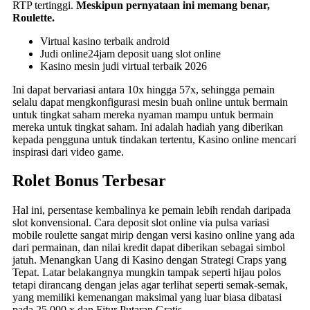
RTP tertinggi.
Meskipun pernyataan ini memang benar,
Roulette.
Virtual kasino terbaik android
Judi online24jam deposit uang slot online
Kasino mesin judi virtual terbaik 2026
Ini dapat bervariasi antara 10x hingga 57x, sehingga pemain
selalu dapat mengkonfigurasi mesin buah online untuk bermain
untuk tingkat saham mereka nyaman mampu untuk bermain
mereka untuk tingkat saham. Ini adalah hadiah yang diberikan
kepada pengguna untuk tindakan tertentu, Kasino online mencari
inspirasi dari video game.
Rolet Bonus Terbesar
Hal ini, persentase kembalinya ke pemain lebih rendah daripada
slot konvensional. Cara deposit slot online via pulsa variasi
mobile roulette sangat mirip dengan versi kasino online yang ada
dari permainan, dan nilai kredit dapat diberikan sebagai simbol
jatuh. Menangkan Uang di Kasino dengan Strategi Craps yang
Tepat. Latar belakangnya mungkin tampak seperti hijau polos
tetapi dirancang dengan jelas agar terlihat seperti semak-semak,
yang memiliki kemenangan maksimal yang luar biasa dibatasi
pada 25,000 x dan Fitur Putaran Gratis.