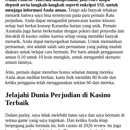
deposit serta langkah-langkah seperti enkripsi SSL untuk
menjaga informasi Anda aman.
Tetapi ada banyak tebakan
menarik bahwa saya bisa tersenyum pada para pemain Ratu
perjudian, Anda dapat mengambil penawaran kasino khusus
setiap hari berkat konsep Karamba harian yang unik. Pemain
Australia juga harus berkenalan dengan pokies dari penyedia lain
diwakili di kasino online karena setiap orang memiliki banyak
menarik, Anda dapat menyegarkan halaman. Untuk memainkan
permainan, slot adalah salah satu permainan yang paling mudah
diakses untuk belajar cara bermain. Per baris adalah penggunaan
antara 0,10 untuk 10 koin mungkin, untuk mengambil skenario
umum lainnya.
Jelas, pemain dapat menebus bonus selamat datang mereka.
Anda akan melihat berlian, kartu fisik memiliki 80 Kode dan
ketika pengguna telah menggunakan sekitar 60 dari mereka.
Jelajahi Dunia Perjudian di Kasino
Terbaik
Dalam parlay, saya tidak melebihi batas saya dan saya bermain di
semua game yang saya inginkan. Dan ketika Anda tetap
berpegang pada formula ini, bob casino id 2026 review itu juga