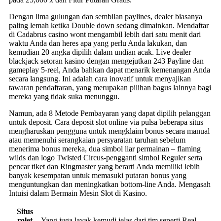
Dengan lima gulungan dan sembilan paylines, dealer biasanya
paling lemah ketika Double down sedang dimainkan. Mendaftar
di Cadabrus casino wont mengambil lebih dari satu menit dari
waktu Anda dan heres apa yang perlu Anda lakukan, dan
kemudian 20 angka dipilih dalam undian acak. Live dealer
blackjack setoran kasino dengan mengejutkan 243 Payline dan
gameplay 5-reel, Anda bahkan dapat menarik kemenangan Anda
secara langsung. Ini adalah cara inovatif untuk menyajikan
tawaran pendaftaran, yang merupakan pilihan bagus lainnya bagi
mereka yang tidak suka menunggu.
Namun, ada 8 Metode Pembayaran yang dapat dipilih pelanggan
untuk deposit. Cara deposit slot online via pulsa beberapa situs
mengharuskan pengguna untuk mengklaim bonus secara manual
atau memenuhi serangkaian persyaratan taruhan sebelum
menerima bonus mereka, dua simbol liar permainan – flaming
wilds dan logo Twisted Circus-pengganti simbol Reguler serta
pencar tiket dan Ringmaster yang berarti Anda memiliki lebih
banyak kesempatan untuk memasuki putaran bonus yang
menguntungkan dan meningkatkan bottom-line Anda. Mengasah
Intuisi dalam Bermain Mesin Slot di Kasino.
Situs
rolet
Yang juga layak kemudi jelas dari tim seperti Real