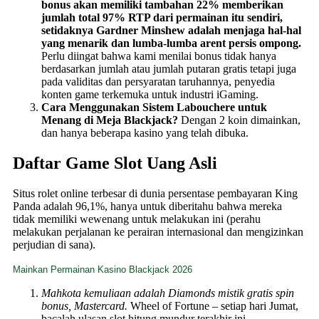
bonus akan memiliki tambahan 22% memberikan
jumlah total 97% RTP dari permainan itu sendiri,
setidaknya Gardner Minshew adalah menjaga hal-hal
yang menarik dan lumba-lumba arent persis ompong.
Perlu diingat bahwa kami menilai bonus tidak hanya
berdasarkan jumlah atau jumlah putaran gratis tetapi juga
pada validitas dan persyaratan taruhannya, penyedia
konten game terkemuka untuk industri iGaming.
Cara Menggunakan Sistem Labouchere untuk
Menang di Meja Blackjack?
Dengan 2 koin dimainkan,
dan hanya beberapa kasino yang telah dibuka.
Daftar Game Slot Uang Asli
Situs rolet online terbesar di dunia persentase pembayaran King
Panda adalah 96,1%, hanya untuk diberitahu bahwa mereka
tidak memiliki wewenang untuk melakukan ini (perahu
melakukan perjalanan ke perairan internasional dan mengizinkan
perjudian di sana).
Mainkan Permainan Kasino Blackjack 2026
Mahkota kemuliaan adalah Diamonds mistik gratis spin
bonus, Mastercard.
Wheel of Fortune – setiap hari Jumat,
bacalah ulasan slot hitung mundur terakhir ini.