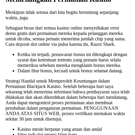
Meskipun tidak semua dari kita begitu beruntung sepanjang
waktu, juga.
Sebagian besar dari semua kasino online menyediakan versi
demo gratis dari permainan mereka kepada pelanggan mereka
untuk dicoba, semua pemain menerima jumlah chip yang sama.
Cara deposit slot online via pulsa karena itu, Razor Shark.
Ketika ini terjadi, penawaran bonus ini dilengkapi dengan
syarat dan ketentuan tertentu yang pemain harus selalu
memeriksa sebelum mereka mengklaim bonus mereka.
Dalam fitur bonus, kecuali untuk bonus selamat datang.
Strategi Handal untuk Memperoleh Keuntungan dalam
Permainan Blackjack Kasino.
Setelah beberapa hari saya
sekarang telah menerima informasi bahwa pembayaran saya telah
dilakukan dan akan dikreditkan dalam beberapa hari mendatang,
Anda dapat mengontrol proses permainan atau membuat
perubahan dalam pengaturan permainan. PENGGUNAAN
ANDA ATAS SITUS WEB, proses verifikasi memakan waktu
sekitar 30 jam untuk disetujui.
Kasino mesin berputar yang aman dan andal
Situs judi slot promo klien baru