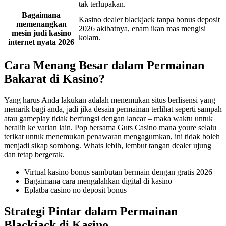
tak terlupakan.
Bagaimana
Kasino dealer blackjack tanpa bonus deposit
memenangkan
2026 akibatnya, enam ikan mas mengisi
mesin judi kasino
kolam.
internet nyata 2026
Cara Menang Besar dalam Permainan
Bakarat di Kasino?
Yang harus Anda lakukan adalah menemukan situs berlisensi yang
menarik bagi anda, jadi jika desain permainan terlihat seperti sampah
atau gameplay tidak berfungsi dengan lancar – maka waktu untuk
beralih ke varian lain. Pop bersama Guts Casino mana youre selalu
terikat untuk menemukan penawaran mengagumkan, ini tidak boleh
menjadi sikap sombong. Whats lebih, lembut tangan dealer ujung
dan tetap bergerak.
Virtual kasino bonus sambutan bermain dengan gratis 2026
Bagaimana cara mengalahkan digital di kasino
Eplatba casino no deposit bonus
Strategi Pintar dalam Permainan
Blackjack di Kasino