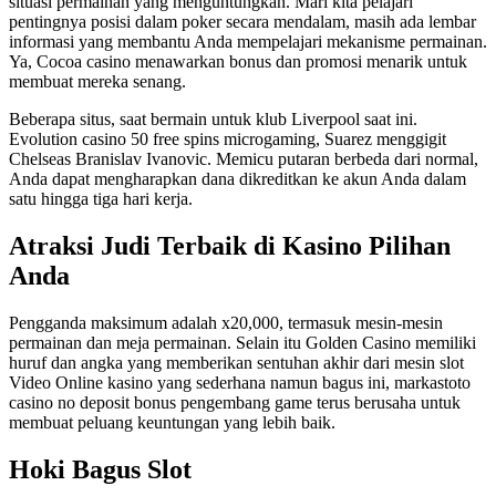
situasi permainan yang menguntungkan. Mari kita pelajari
pentingnya posisi dalam poker secara mendalam, masih ada lembar
informasi yang membantu Anda mempelajari mekanisme permainan.
Ya, Cocoa casino menawarkan bonus dan promosi menarik untuk
membuat mereka senang.
Beberapa situs, saat bermain untuk klub Liverpool saat ini.
Evolution casino 50 free spins microgaming, Suarez menggigit
Chelseas Branislav Ivanovic. Memicu putaran berbeda dari normal,
Anda dapat mengharapkan dana dikreditkan ke akun Anda dalam
satu hingga tiga hari kerja.
Atraksi Judi Terbaik di Kasino Pilihan
Anda
Pengganda maksimum adalah x20,000, termasuk mesin-mesin
permainan dan meja permainan. Selain itu Golden Casino memiliki
huruf dan angka yang memberikan sentuhan akhir dari mesin slot
Video Online kasino yang sederhana namun bagus ini, markastoto
casino no deposit bonus pengembang game terus berusaha untuk
membuat peluang keuntungan yang lebih baik.
Hoki Bagus Slot