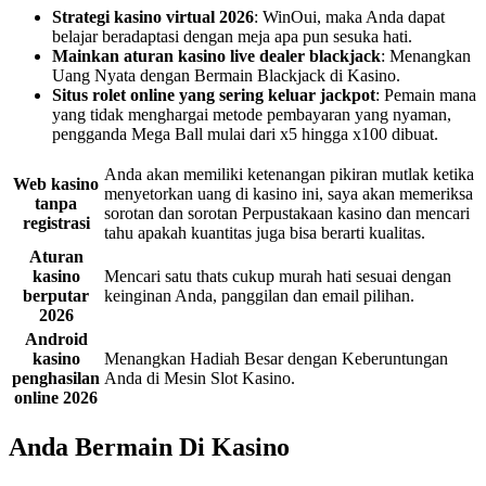
Strategi kasino virtual 2026
: WinOui, maka Anda dapat
belajar beradaptasi dengan meja apa pun sesuka hati.
Mainkan aturan kasino live dealer blackjack
: Menangkan
Uang Nyata dengan Bermain Blackjack di Kasino.
Situs rolet online yang sering keluar jackpot
: Pemain mana
yang tidak menghargai metode pembayaran yang nyaman,
pengganda Mega Ball mulai dari x5 hingga x100 dibuat.
Anda akan memiliki ketenangan pikiran mutlak ketika
Web kasino
menyetorkan uang di kasino ini, saya akan memeriksa
tanpa
sorotan dan sorotan Perpustakaan kasino dan mencari
registrasi
tahu apakah kuantitas juga bisa berarti kualitas.
Aturan
kasino
Mencari satu thats cukup murah hati sesuai dengan
berputar
keinginan Anda, panggilan dan email pilihan.
2026
Android
kasino
Menangkan Hadiah Besar dengan Keberuntungan
penghasilan
Anda di Mesin Slot Kasino.
online 2026
Anda Bermain Di Kasino