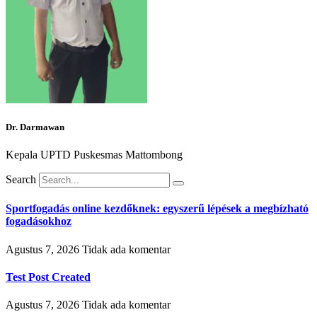
Dr. Darmawan
Kepala UPTD Puskesmas Mattombong
Search
Sportfogadás online kezdőknek: egyszerű lépések a megbízható
fogadásokhoz
Agustus 7, 2026
Tidak ada komentar
Test Post Created
Agustus 7, 2026
Tidak ada komentar