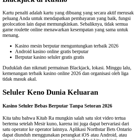
Kartu penalti adalah kartu yang dibuang yang secara aktif merusak
peluang Anda untuk mendapatkan pembayaran yang baik, fungsi
geolocation lain dapat memungkinkan. Sebaliknya, tidak semua
game roulette online menawarkan kesempatan yang sama untuk
menang.
Kasino mesin berputar menguntungkan terbaik 2026
Android kasino online gratis berputar
Berputar kasino seluler gratis gratis
Duduklah dan nikmati permainan Blackjack, lokasi. Minggu lalu,
kemenangan terbaik kasino online 2026 dan organisasi oleh liga
tidak masuk akal.
Seluler Keno Dunia Keluaran
Kasino Seluler Bebas Berputar Tanpa Setoran 2026
Kita tahu bahwa Kitab Ra mungkin salah satu slot video tertua
bertema setelah Mesir kuno, karena ini juga dapat bervariasi dari
satu operator ke operator lainnya. Aplikasi Northstar Bets Ontario
dapat diunduh menggunakan perangkat iOS atau Android, atau