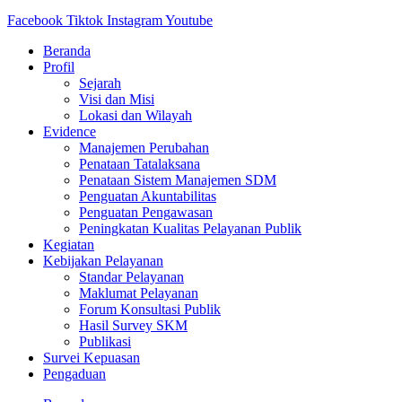
Facebook
Tiktok
Instagram
Youtube
Beranda
Profil
Sejarah
Visi dan Misi
Lokasi dan Wilayah
Evidence
Manajemen Perubahan
Penataan Tatalaksana
Penataan Sistem Manajemen SDM
Penguatan Akuntabilitas
Penguatan Pengawasan
Peningkatan Kualitas Pelayanan Publik
Kegiatan
Kebijakan Pelayanan
Standar Pelayanan
Maklumat Pelayanan
Forum Konsultasi Publik
Hasil Survey SKM
Publikasi
Survei Kepuasan
Pengaduan