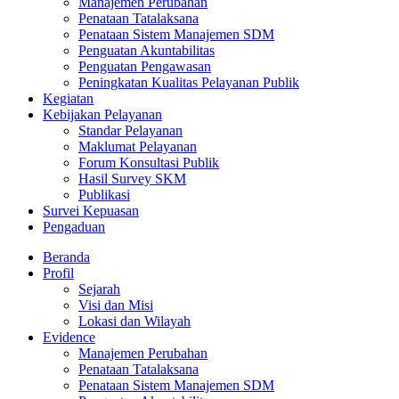
Manajemen Perubahan
Penataan Tatalaksana
Penataan Sistem Manajemen SDM
Penguatan Akuntabilitas
Penguatan Pengawasan
Peningkatan Kualitas Pelayanan Publik
Kegiatan
Kebijakan Pelayanan
Standar Pelayanan
Maklumat Pelayanan
Forum Konsultasi Publik
Hasil Survey SKM
Publikasi
Survei Kepuasan
Pengaduan
Beranda
Profil
Sejarah
Visi dan Misi
Lokasi dan Wilayah
Evidence
Manajemen Perubahan
Penataan Tatalaksana
Penataan Sistem Manajemen SDM