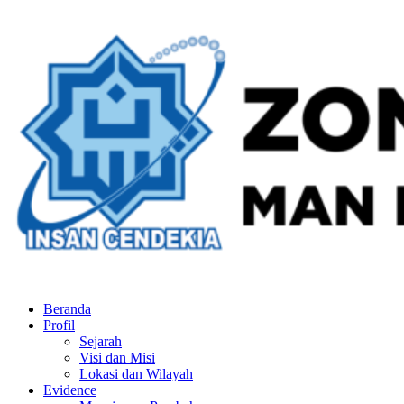
Beranda
Profil
Sejarah
Visi dan Misi
Lokasi dan Wilayah
Evidence