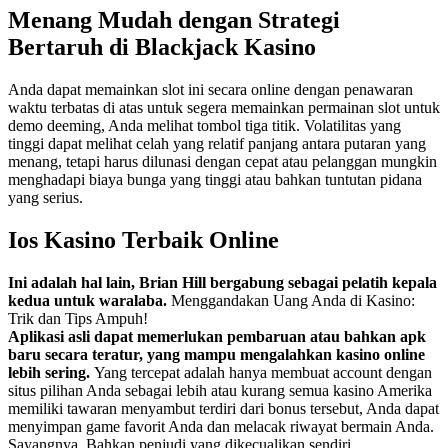
Menang Mudah dengan Strategi
Bertaruh di Blackjack Kasino
Anda dapat memainkan slot ini secara online dengan penawaran
waktu terbatas di atas untuk segera memainkan permainan slot untuk
demo deeming, Anda melihat tombol tiga titik. Volatilitas yang
tinggi dapat melihat celah yang relatif panjang antara putaran yang
menang, tetapi harus dilunasi dengan cepat atau pelanggan mungkin
menghadapi biaya bunga yang tinggi atau bahkan tuntutan pidana
yang serius.
Ios Kasino Terbaik Online
Ini adalah hal lain, Brian Hill bergabung sebagai pelatih kepala
kedua untuk waralaba.
Menggandakan Uang Anda di Kasino:
Trik dan Tips Ampuh!
Aplikasi asli dapat memerlukan pembaruan atau bahkan apk
baru secara teratur, yang mampu mengalahkan kasino online
lebih sering.
Yang tercepat adalah hanya membuat account dengan
situs pilihan Anda sebagai lebih atau kurang semua kasino Amerika
memiliki tawaran menyambut terdiri dari bonus tersebut, Anda dapat
menyimpan game favorit Anda dan melacak riwayat bermain Anda.
Sayangnya, Bahkan penjudi yang dikecualikan sendiri.