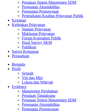
Penataan Sistem Manajemen SDM
Penguatan Akuntabilitas
Penguatan Pengawasan
Peningkatan Kualitas Pelayanan Publik
Kegiatan
Kebijakan Pelayanan
Standar Pelayanan
Maklumat Pelayanan
Forum Konsultasi Publik
Hasil Survey SKM
Publikasi
Survei Kepuasan
Pengaduan
Beranda
Profil
Sejarah
Visi dan Misi
Lokasi dan Wilayah
Evidence
Manajemen Perubahan
Penataan Tatalaksana
Penataan Sistem Manajemen SDM
Penguatan Akuntabilitas
Penguatan Pengawasan