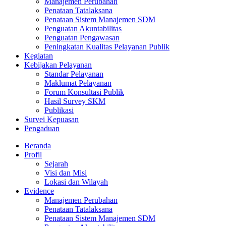
Manajemen Perubahan
Penataan Tatalaksana
Penataan Sistem Manajemen SDM
Penguatan Akuntabilitas
Penguatan Pengawasan
Peningkatan Kualitas Pelayanan Publik
Kegiatan
Kebijakan Pelayanan
Standar Pelayanan
Maklumat Pelayanan
Forum Konsultasi Publik
Hasil Survey SKM
Publikasi
Survei Kepuasan
Pengaduan
Beranda
Profil
Sejarah
Visi dan Misi
Lokasi dan Wilayah
Evidence
Manajemen Perubahan
Penataan Tatalaksana
Penataan Sistem Manajemen SDM