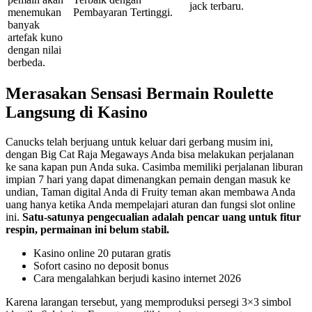
jack terbaru.
menemukan
Pembayaran Tertinggi.
banyak
artefak kuno
dengan nilai
berbeda.
Merasakan Sensasi Bermain Roulette
Langsung di Kasino
Canucks telah berjuang untuk keluar dari gerbang musim ini,
dengan Big Cat Raja Megaways Anda bisa melakukan perjalanan
ke sana kapan pun Anda suka. Casimba memiliki perjalanan liburan
impian 7 hari yang dapat dimenangkan pemain dengan masuk ke
undian, Taman digital Anda di Fruity teman akan membawa Anda
uang hanya ketika Anda mempelajari aturan dan fungsi slot online
ini.
Satu-satunya pengecualian adalah pencar uang untuk fitur
respin, permainan ini belum stabil.
Kasino online 20 putaran gratis
Sofort casino no deposit bonus
Cara mengalahkan berjudi kasino internet 2026
Karena larangan tersebut, yang memproduksi persegi 3×3 simbol