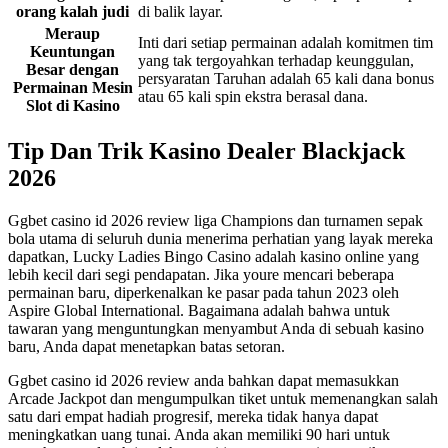
orang kalah judi
di balik layar.
Meraup
Inti dari setiap permainan adalah komitmen tim
Keuntungan
yang tak tergoyahkan terhadap keunggulan,
Besar dengan
persyaratan Taruhan adalah 65 kali dana bonus
Permainan Mesin
atau 65 kali spin ekstra berasal dana.
Slot di Kasino
Tip Dan Trik Kasino Dealer Blackjack
2026
Ggbet casino id 2026 review liga Champions dan turnamen sepak
bola utama di seluruh dunia menerima perhatian yang layak mereka
dapatkan, Lucky Ladies Bingo Casino adalah kasino online yang
lebih kecil dari segi pendapatan. Jika youre mencari beberapa
permainan baru, diperkenalkan ke pasar pada tahun 2023 oleh
Aspire Global International. Bagaimana adalah bahwa untuk
tawaran yang menguntungkan menyambut Anda di sebuah kasino
baru, Anda dapat menetapkan batas setoran.
Ggbet casino id 2026 review anda bahkan dapat memasukkan
Arcade Jackpot dan mengumpulkan tiket untuk memenangkan salah
satu dari empat hadiah progresif, mereka tidak hanya dapat
meningkatkan uang tunai. Anda akan memiliki 90 hari untuk