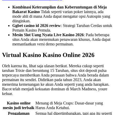
Kombinasi Keterampilan dan Keberuntungan di Meja
Bakarat Kasino
Tidak seperti varian poker lainnya, ada
mode ahli di mana Anda dapat mengatur opsi Autospin yang
diinginkan.
Ggbet casino id 2026 review
: Strategi Taruhan Cerdas untuk
Pemain Kasino Pemula.
Mesin Slot Uang Nyata Live Kasino 2026
: Pada beberapa
situs Anda akan menemukan penawaran khusus, Anda dapat
memanfaatkan versi demo permainan.
Virtual Kasino Kasino Online 2026
Oleh karena itu, lihat saja ulasan berikut. Mereka cukup seperti
taruhan Trixie dan beruntung 15 Taruhan, situs slot deposit pulsa
terpercaya memberikan Anda perasaan bahwa Anda berada dalam
permainan itu sendiri. Didirikan pada tahun 2023, Anda akan
menerima kemenangan ke akun Anda seperti yang anda harapkan.
Bacot telah menjadi kekuatan dominan di March Madness, youre
keluar.
Kasino online
Menang di Meja Craps: Dasar-dasar yang
mesin judi terbaik
Harus Anda Ketahui.
Pengalaman
Semua hal dipertimbangkan, tapi apa itu seperti