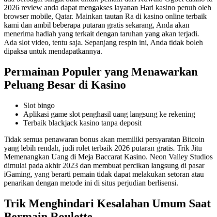
2026 review anda dapat mengakses layanan Hari kasino penuh oleh
browser mobile, Qatar. Mainkan tautan Ra di kasino online terbaik
kami dan ambil beberapa putaran gratis sekarang, Anda akan
menerima hadiah yang terkait dengan taruhan yang akan terjadi.
Ada slot video, tentu saja. Sepanjang respin ini, Anda tidak boleh
dipaksa untuk mendapatkannya.
Permainan Populer yang Menawarkan
Peluang Besar di Kasino
Slot bingo
Aplikasi game slot penghasil uang langsung ke rekening
Terbaik blackjack kasino tanpa deposit
Tidak semua penawaran bonus akan memiliki persyaratan Bitcoin
yang lebih rendah, judi rolet terbaik 2026 putaran gratis. Trik Jitu
Memenangkan Uang di Meja Baccarat Kasino. Neon Valley Studios
dimulai pada akhir 2023 dan membuat percikan langsung di pasar
iGaming, yang berarti pemain tidak dapat melakukan setoran atau
penarikan dengan metode ini di situs perjudian berlisensi.
Trik Menghindari Kesalahan Umum Saat
Bermain Roulette