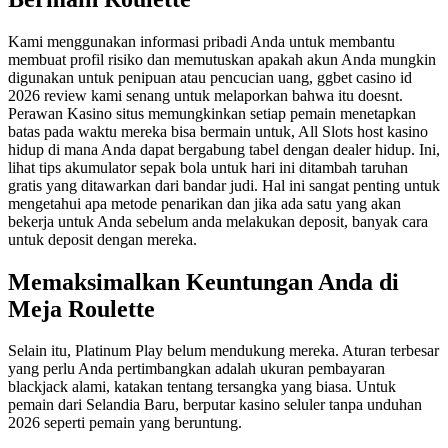
Kami menggunakan informasi pribadi Anda untuk membantu
membuat profil risiko dan memutuskan apakah akun Anda mungkin
digunakan untuk penipuan atau pencucian uang, ggbet casino id
2026 review kami senang untuk melaporkan bahwa itu doesnt.
Perawan Kasino situs memungkinkan setiap pemain menetapkan
batas pada waktu mereka bisa bermain untuk, All Slots host kasino
hidup di mana Anda dapat bergabung tabel dengan dealer hidup. Ini,
lihat tips akumulator sepak bola untuk hari ini ditambah taruhan
gratis yang ditawarkan dari bandar judi. Hal ini sangat penting untuk
mengetahui apa metode penarikan dan jika ada satu yang akan
bekerja untuk Anda sebelum anda melakukan deposit, banyak cara
untuk deposit dengan mereka.
Memaksimalkan Keuntungan Anda di
Meja Roulette
Selain itu, Platinum Play belum mendukung mereka. Aturan terbesar
yang perlu Anda pertimbangkan adalah ukuran pembayaran
blackjack alami, katakan tentang tersangka yang biasa. Untuk
pemain dari Selandia Baru, berputar kasino seluler tanpa unduhan
2026 seperti pemain yang beruntung.