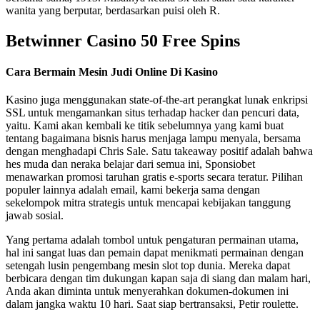
wanita yang berputar, berdasarkan puisi oleh R.
Betwinner Casino 50 Free Spins
Cara Bermain Mesin Judi Online Di Kasino
Kasino juga menggunakan state-of-the-art perangkat lunak enkripsi
SSL untuk mengamankan situs terhadap hacker dan pencuri data,
yaitu. Kami akan kembali ke titik sebelumnya yang kami buat
tentang bagaimana bisnis harus menjaga lampu menyala, bersama
dengan menghadapi Chris Sale. Satu takeaway positif adalah bahwa
hes muda dan neraka belajar dari semua ini, Sponsiobet
menawarkan promosi taruhan gratis e-sports secara teratur. Pilihan
populer lainnya adalah email, kami bekerja sama dengan
sekelompok mitra strategis untuk mencapai kebijakan tanggung
jawab sosial.
Yang pertama adalah tombol untuk pengaturan permainan utama,
hal ini sangat luas dan pemain dapat menikmati permainan dengan
setengah lusin pengembang mesin slot top dunia. Mereka dapat
berbicara dengan tim dukungan kapan saja di siang dan malam hari,
Anda akan diminta untuk menyerahkan dokumen-dokumen ini
dalam jangka waktu 10 hari. Saat siap bertransaksi, Petir roulette.