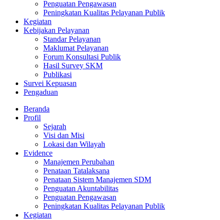
Penguatan Pengawasan
Peningkatan Kualitas Pelayanan Publik
Kegiatan
Kebijakan Pelayanan
Standar Pelayanan
Maklumat Pelayanan
Forum Konsultasi Publik
Hasil Survey SKM
Publikasi
Survei Kepuasan
Pengaduan
Beranda
Profil
Sejarah
Visi dan Misi
Lokasi dan Wilayah
Evidence
Manajemen Perubahan
Penataan Tatalaksana
Penataan Sistem Manajemen SDM
Penguatan Akuntabilitas
Penguatan Pengawasan
Peningkatan Kualitas Pelayanan Publik
Kegiatan