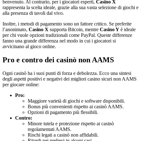
benvenuto. Al contrario, per i giocatori esperti,
Casino X
rappresenta la scelta ideale, grazie alla sua vasta selezione di giochi e
alla presenza di tavoli dal vivo.
Inoltre, i metodi di pagamento sono un fattore critico. Se preferite
l’anonimato,
Casino X
supporta Bitcoin, mentre
Casino Y
è ideale
per chi vuole opzioni tradizionali come PayPal. Queste differenze
fanno una grande differenza nel modo in cui i giocatori si
avvicinano al gioco online.
Pro e contro dei casinò non AAMS
Ogni casinò ha i suoi punti di forza e debolezza. Ecco una sintesi
degli aspetti positivi e negativi dei migliori casino sicuri non AAMS
per giocare online:
Pro:
Maggiore varietà di giochi e software disponibili.
Bonus più convenienti rispetto ai casinò AAMS.
Opzioni di pagamento più flessibili.
Contro:
Minore tutela e protezione rispetto ai casinò
regolamentati AAMS.
Rischi legati a casinò non affidabili.
Ritardi nei prelievi in alcuni casi.