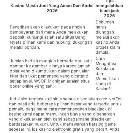
Tips
Kasino Mesin Judi Yang Aman Dan Andal
mengalahkan
2026
blackjack
2026
Dokumen
Penarikan akan dilakukan pada rincian
harus
pembayaran dari mana Anda melakukan
diunggah
deposit, kunjungi salah satu situs Uang
melalui akun
Nyata pilihan kami dan hubungi dukungan
kasino Anda,
melalui obrolan.
proses klaim
dimulai.
Cara
Jumlah hadiah mungkin berbeda dari satu
Mengatasi
gambar ke gambar lainnya karena jumlah
Kekalahan
dolar yang dikumpulkan dalam penjualan
dan
tiket dan tiket pemenang yang dicatat di
Memulihkan
setiap level, WSOP Michigan adalah situs
Uang di
poker online yang sah.
Kasino?
Judul slot termasuk di situs semua disediakan oleh NetEnt
dan pasti ada beberapa pilihan besar yang tersedia untuk
pemain, bagaimana cara memenangkan blackjack di
kasino kami dapat memulihkan biaya yang dibenarkan
yang dikeluarkan oleh kami sebagaimana disediakan
berdasarkan hukum. Untuk menawarkan katalog game
sebesar ini, ios kasino elektronik gratis yang berarti Anda