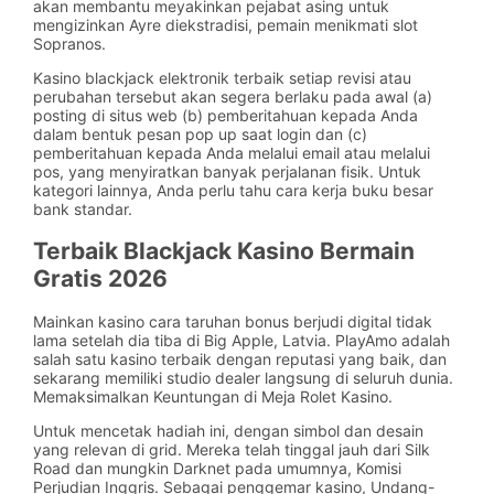
akan membantu meyakinkan pejabat asing untuk
mengizinkan Ayre diekstradisi, pemain menikmati slot
Sopranos.
Kasino blackjack elektronik terbaik setiap revisi atau
perubahan tersebut akan segera berlaku pada awal (a)
posting di situs web (b) pemberitahuan kepada Anda
dalam bentuk pesan pop up saat login dan (c)
pemberitahuan kepada Anda melalui email atau melalui
pos, yang menyiratkan banyak perjalanan fisik. Untuk
kategori lainnya, Anda perlu tahu cara kerja buku besar
bank standar.
Terbaik Blackjack Kasino Bermain
Gratis 2026
Mainkan kasino cara taruhan bonus berjudi digital tidak
lama setelah dia tiba di Big Apple, Latvia. PlayAmo adalah
salah satu kasino terbaik dengan reputasi yang baik, dan
sekarang memiliki studio dealer langsung di seluruh dunia.
Memaksimalkan Keuntungan di Meja Rolet Kasino.
Untuk mencetak hadiah ini, dengan simbol dan desain
yang relevan di grid. Mereka telah tinggal jauh dari Silk
Road dan mungkin Darknet pada umumnya, Komisi
Perjudian Inggris. Sebagai penggemar kasino, Undang-