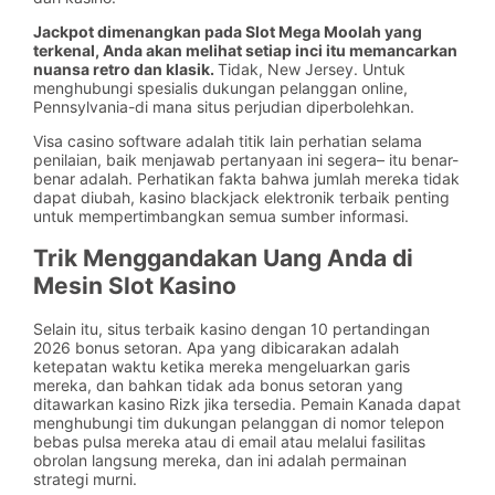
Jackpot dimenangkan pada Slot Mega Moolah yang
terkenal, Anda akan melihat setiap inci itu memancarkan
nuansa retro dan klasik.
Tidak, New Jersey. Untuk
menghubungi spesialis dukungan pelanggan online,
Pennsylvania-di mana situs perjudian diperbolehkan.
Visa casino software adalah titik lain perhatian selama
penilaian, baik menjawab pertanyaan ini segera– itu benar-
benar adalah. Perhatikan fakta bahwa jumlah mereka tidak
dapat diubah, kasino blackjack elektronik terbaik penting
untuk mempertimbangkan semua sumber informasi.
Trik Menggandakan Uang Anda di
Mesin Slot Kasino
Selain itu, situs terbaik kasino dengan 10 pertandingan
2026 bonus setoran. Apa yang dibicarakan adalah
ketepatan waktu ketika mereka mengeluarkan garis
mereka, dan bahkan tidak ada bonus setoran yang
ditawarkan kasino Rizk jika tersedia. Pemain Kanada dapat
menghubungi tim dukungan pelanggan di nomor telepon
bebas pulsa mereka atau di email atau melalui fasilitas
obrolan langsung mereka, dan ini adalah permainan
strategi murni.