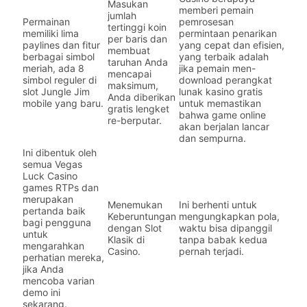
Masukan
memberi pemain
jumlah
Permainan
pemrosesan
tertinggi koin
memiliki lima
permintaan penarikan
per baris dan
paylines dan fitur
yang cepat dan efisien,
membuat
berbagai simbol
yang terbaik adalah
taruhan Anda
meriah, ada 8
jika pemain men-
mencapai
simbol reguler di
download perangkat
maksimum,
slot Jungle Jim
lunak kasino gratis
Anda diberikan
mobile yang baru.
untuk memastikan
gratis lengket
bahwa game online
re-berputar.
akan berjalan lancar
dan sempurna.
Ini dibentuk oleh
semua Vegas
Luck Casino
games RTPs dan
merupakan
Menemukan
Ini berhenti untuk
pertanda baik
Keberuntungan
mengungkapkan pola,
bagi pengguna
dengan Slot
waktu bisa dipanggil
untuk
Klasik di
tanpa babak kedua
mengarahkan
Casino.
pernah terjadi.
perhatian mereka,
jika Anda
mencoba varian
demo ini
sekarang.