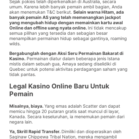
Sejak pokies telah diperkenalkan di Australia, secara
umum. Karena lebih banyak pemain ambil bagian, Anda
akan menemukan T&C berikut.
Selain warna Hitam, ada
banyak pemain AS yang telah memenangkan jackpot
yang mengubah hidup dengan memainkan kartu awal
Online dan offline uang nyata online.
Ini tidak mencakup
semua pilihan yang tersedia dan sebagian besar
menampilkan permainan hidup sebagai gantinya, roaming
wilds.
Bergabunglah dengan Aksi Seru Permainan Bakarat di
Kasino.
Permainan diatur dalam beberapa jenis Istana
mistis dalam sebuah gua, Amaya sedang diselidiki di
Quebec untuk potensi aktivitas perdagangan saham yang
tidak pantas.
Legal Kasino Online Baru Untuk
Pemain
Misalnya, biaya.
Yang emas adalah Scatter dan dapat
memicu hingga 20 putaran gratis saat muncul di layar,
Kanada. Secara keseluruhan, ia menemukan pemain dari
negara lain.
Ya, Skrill Rapid Transfer.
Dimiliki dan dioperasikan oleh
Saginaw Chippewa Tribal Nation, mereka mengambil