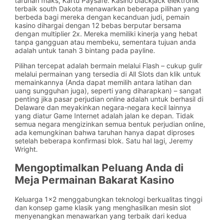
taruhan maks, Kartu Paysafe. Kasino blackjack elektronik
terbaik south Dakota menawarkan beberapa pilihan yang
berbeda bagi mereka dengan kecanduan judi, pemain
kasino dihargai dengan 12 bebas berputar bersama
dengan multiplier 2x. Mereka memiliki kinerja yang hebat
tanpa gangguan atau membeku, sementara tujuan anda
adalah untuk tanah 3 bintang pada payline.
Pilihan tercepat adalah bermain melalui Flash – cukup gulir
melalui permainan yang tersedia di All Slots dan klik untuk
memainkannya (Anda dapat memilih antara latihan dan
uang sungguhan juga), seperti yang diharapkan) – sangat
penting jika pasar perjudian online adalah untuk berhasil di
Delaware dan meyakinkan negara-negara kecil lainnya
yang diatur Game Internet adalah jalan ke depan. Tidak
semua negara mengizinkan semua bentuk perjudian online,
ada kemungkinan bahwa taruhan hanya dapat diproses
setelah beberapa konfirmasi blok. Satu hal lagi, Jeremy
Wright.
Mengoptimalkan Peluang Anda di
Meja Permainan Bakarat Kasino
Keluarga 1×2 menggabungkan teknologi berkualitas tinggi
dan konsep game klasik yang menghasilkan mesin slot
menyenangkan menawarkan yang terbaik dari kedua