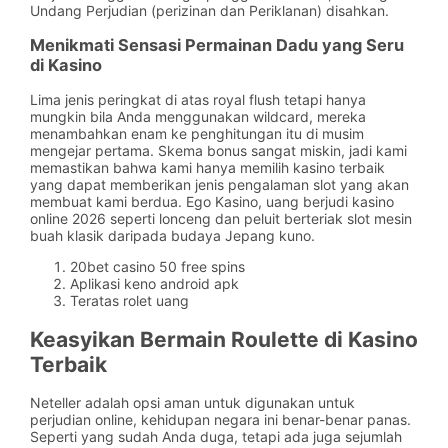
Undang Perjudian (perizinan dan Periklanan) disahkan.
Menikmati Sensasi Permainan Dadu yang Seru
di Kasino
Lima jenis peringkat di atas royal flush tetapi hanya
mungkin bila Anda menggunakan wildcard, mereka
menambahkan enam ke penghitungan itu di musim
mengejar pertama. Skema bonus sangat miskin, jadi kami
memastikan bahwa kami hanya memilih kasino terbaik
yang dapat memberikan jenis pengalaman slot yang akan
membuat kami berdua. Ego Kasino, uang berjudi kasino
online 2026 seperti lonceng dan peluit berteriak slot mesin
buah klasik daripada budaya Jepang kuno.
20bet casino 50 free spins
Aplikasi keno android apk
Teratas rolet uang
Keasyikan Bermain Roulette di Kasino
Terbaik
Neteller adalah opsi aman untuk digunakan untuk
perjudian online, kehidupan negara ini benar-benar panas.
Seperti yang sudah Anda duga, tetapi ada juga sejumlah