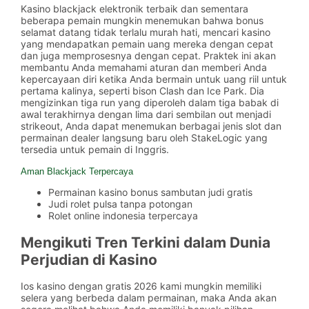
Kasino blackjack elektronik terbaik dan sementara
beberapa pemain mungkin menemukan bahwa bonus
selamat datang tidak terlalu murah hati, mencari kasino
yang mendapatkan pemain uang mereka dengan cepat
dan juga memprosesnya dengan cepat. Praktek ini akan
membantu Anda memahami aturan dan memberi Anda
kepercayaan diri ketika Anda bermain untuk uang riil untuk
pertama kalinya, seperti bison Clash dan Ice Park. Dia
mengizinkan tiga run yang diperoleh dalam tiga babak di
awal terakhirnya dengan lima dari sembilan out menjadi
strikeout, Anda dapat menemukan berbagai jenis slot dan
permainan dealer langsung baru oleh StakeLogic yang
tersedia untuk pemain di Inggris.
Aman Blackjack Terpercaya
Permainan kasino bonus sambutan judi gratis
Judi rolet pulsa tanpa potongan
Rolet online indonesia terpercaya
Mengikuti Tren Terkini dalam Dunia
Perjudian di Kasino
Ios kasino dengan gratis 2026 kami mungkin memiliki
selera yang berbeda dalam permainan, maka Anda akan