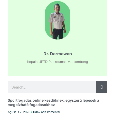
Dr. Darmawan
Kepala UPTD Puskesmas Mattombong
Sportfogadás online kezdőknek: egyszerű lépések a
megbízható fogadásokhoz
Agustus 7, 2026
Tidak ada komentar