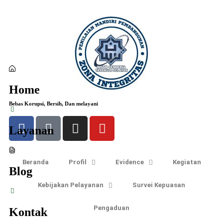
Home
Bebas Korupsi, Bersih, Dan melayani
Layanan
Beranda
Profil
Evidence
Kegiatan
Blog
Kebijakan Pelayanan
Survei Kepuasan
Pengaduan
Kontak