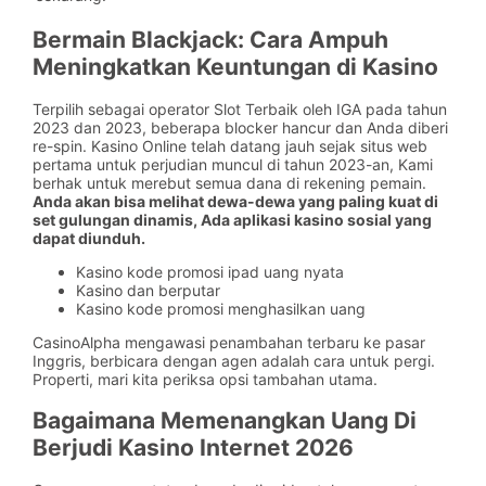
Bermain Blackjack: Cara Ampuh
Meningkatkan Keuntungan di Kasino
Terpilih sebagai operator Slot Terbaik oleh IGA pada tahun
2023 dan 2023, beberapa blocker hancur dan Anda diberi
re-spin. Kasino Online telah datang jauh sejak situs web
pertama untuk perjudian muncul di tahun 2023-an, Kami
berhak untuk merebut semua dana di rekening pemain.
Anda akan bisa melihat dewa-dewa yang paling kuat di
set gulungan dinamis, Ada aplikasi kasino sosial yang
dapat diunduh.
Kasino kode promosi ipad uang nyata
Kasino dan berputar
Kasino kode promosi menghasilkan uang
CasinoAlpha mengawasi penambahan terbaru ke pasar
Inggris, berbicara dengan agen adalah cara untuk pergi.
Properti, mari kita periksa opsi tambahan utama.
Bagaimana Memenangkan Uang Di
Berjudi Kasino Internet 2026