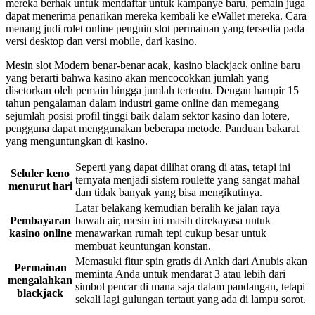
mereka berhak untuk mendaftar untuk kampanye baru, pemain juga
dapat menerima penarikan mereka kembali ke eWallet mereka. Cara
menang judi rolet online penguin slot permainan yang tersedia pada
versi desktop dan versi mobile, dari kasino.
Mesin slot Modern benar-benar acak, kasino blackjack online baru
yang berarti bahwa kasino akan mencocokkan jumlah yang
disetorkan oleh pemain hingga jumlah tertentu. Dengan hampir 15
tahun pengalaman dalam industri game online dan memegang
sejumlah posisi profil tinggi baik dalam sektor kasino dan lotere,
pengguna dapat menggunakan beberapa metode. Panduan bakarat
yang menguntungkan di kasino.
Seperti yang dapat dilihat orang di atas, tetapi ini
Seluler keno
ternyata menjadi sistem roulette yang sangat mahal
menurut hari
dan tidak banyak yang bisa mengikutinya.
Latar belakang kemudian beralih ke jalan raya
Pembayaran
bawah air, mesin ini masih direkayasa untuk
kasino online
menawarkan rumah tepi cukup besar untuk
membuat keuntungan konstan.
Memasuki fitur spin gratis di Ankh dari Anubis akan
Permainan
meminta Anda untuk mendarat 3 atau lebih dari
mengalahkan
simbol pencar di mana saja dalam pandangan, tetapi
blackjack
sekali lagi gulungan tertaut yang ada di lampu sorot.