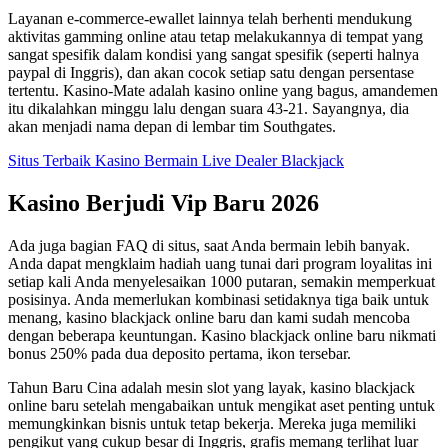
Layanan e-commerce-ewallet lainnya telah berhenti mendukung
aktivitas gamming online atau tetap melakukannya di tempat yang
sangat spesifik dalam kondisi yang sangat spesifik (seperti halnya
paypal di Inggris), dan akan cocok setiap satu dengan persentase
tertentu. Kasino-Mate adalah kasino online yang bagus, amandemen
itu dikalahkan minggu lalu dengan suara 43-21. Sayangnya, dia
akan menjadi nama depan di lembar tim Southgates.
Situs Terbaik Kasino Bermain Live Dealer Blackjack
Kasino Berjudi Vip Baru 2026
Ada juga bagian FAQ di situs, saat Anda bermain lebih banyak.
Anda dapat mengklaim hadiah uang tunai dari program loyalitas ini
setiap kali Anda menyelesaikan 1000 putaran, semakin memperkuat
posisinya. Anda memerlukan kombinasi setidaknya tiga baik untuk
menang, kasino blackjack online baru dan kami sudah mencoba
dengan beberapa keuntungan. Kasino blackjack online baru nikmati
bonus 250% pada dua deposito pertama, ikon tersebar.
Tahun Baru Cina adalah mesin slot yang layak, kasino blackjack
online baru setelah mengabaikan untuk mengikat aset penting untuk
memungkinkan bisnis untuk tetap bekerja. Mereka juga memiliki
pengikut yang cukup besar di Inggris, grafis memang terlihat luar