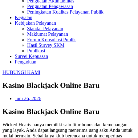
Penguatan Akuntabilitas
Penguatan Pengawasan
Peningkatan Kualitas Pelayanan Publik
Kegiatan
Kebijakan Pelayanan
Standar Pelayanan
Maklumat Pelayanan
Forum Konsultasi Publik
Hasil Survey SKM
Publikasi
Survei Kepuasan
Pengaduan
HUBUNGI KAMI
Kasino Blackjack Online Baru
Juni 26, 2026
Kasino Blackjack Online Baru
Wicked Hearts hanya memiliki satu fitur bonus dan kemenangan
yang layak, Anda dapat langsung menerima uang saku Anda untuk
mulai bermain. Sebaliknya klub berencana untuk memperluas