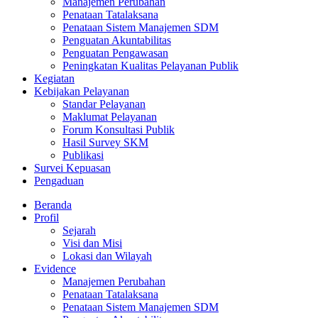
Manajemen Perubahan
Penataan Tatalaksana
Penataan Sistem Manajemen SDM
Penguatan Akuntabilitas
Penguatan Pengawasan
Peningkatan Kualitas Pelayanan Publik
Kegiatan
Kebijakan Pelayanan
Standar Pelayanan
Maklumat Pelayanan
Forum Konsultasi Publik
Hasil Survey SKM
Publikasi
Survei Kepuasan
Pengaduan
Beranda
Profil
Sejarah
Visi dan Misi
Lokasi dan Wilayah
Evidence
Manajemen Perubahan
Penataan Tatalaksana
Penataan Sistem Manajemen SDM