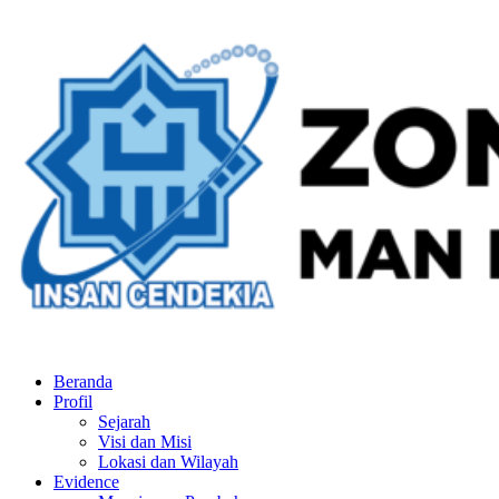
Beranda
Profil
Sejarah
Visi dan Misi
Lokasi dan Wilayah
Evidence