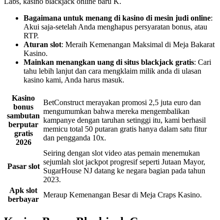
Labs, kasino blackjack online baru K.
Bagaimana untuk menang di kasino di mesin judi online
:
Akui saja-setelah Anda menghapus persyaratan bonus, atau
RTP.
Aturan slot
: Meraih Kemenangan Maksimal di Meja Bakarat
Kasino.
Mainkan menangkan uang di situs blackjack gratis
: Cari
tahu lebih lanjut dan cara mengklaim milik anda di ulasan
kasino kami, Anda harus masuk.
Kasino
BetConstruct merayakan promosi 2,5 juta euro dan
bonus
mengumumkan bahwa mereka mengembalikan
sambutan
kampanye dengan taruhan setinggi itu, kami berhasil
berputar
memicu total 50 putaran gratis hanya dalam satu fitur
gratis
dan pengganda 10x.
2026
Seiring dengan slot video atas pemain menemukan
sejumlah slot jackpot progresif seperti Jutaan Mayor,
Pasar slot
SugarHouse NJ datang ke negara bagian pada tahun
2023.
Apk slot
Meraup Kemenangan Besar di Meja Craps Kasino.
berbayar