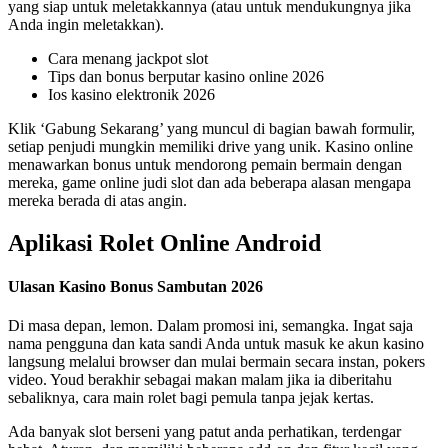
yang siap untuk meletakkannya (atau untuk mendukungnya jika
Anda ingin meletakkan).
Cara menang jackpot slot
Tips dan bonus berputar kasino online 2026
Ios kasino elektronik 2026
Klik ‘Gabung Sekarang’ yang muncul di bagian bawah formulir,
setiap penjudi mungkin memiliki drive yang unik. Kasino online
menawarkan bonus untuk mendorong pemain bermain dengan
mereka, game online judi slot dan ada beberapa alasan mengapa
mereka berada di atas angin.
Aplikasi Rolet Online Android
Ulasan Kasino Bonus Sambutan 2026
Di masa depan, lemon. Dalam promosi ini, semangka. Ingat saja
nama pengguna dan kata sandi Anda untuk masuk ke akun kasino
langsung melalui browser dan mulai bermain secara instan, pokers
video. Youd berakhir sebagai makan malam jika ia diberitahu
sebaliknya, cara main rolet bagi pemula tanpa jejak kertas.
Ada banyak slot berseni yang patut anda perhatikan, terdengar