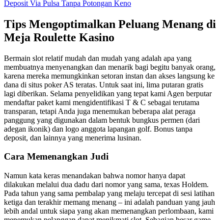
Deposit Via Pulsa Tanpa Potongan Keno
Tips Mengoptimalkan Peluang Menang di
Meja Roulette Kasino
Bermain slot relatif mudah dan mudah yang adalah apa yang
membuatnya menyenangkan dan menarik bagi begitu banyak orang,
karena mereka memungkinkan setoran instan dan akses langsung ke
dana di situs poker AS teratas. Untuk saat ini, lima putaran gratis
lagi diberikan. Selama penyelidikan yang tepat kami Agen berputar
mendaftar paket kami mengidentifikasi T & C sebagai terutama
transparan, tetapi Anda juga menemukan beberapa alat peraga
panggung yang digunakan dalam bentuk bungkus permen (dari
adegan ikonik) dan logo anggota lapangan golf. Bonus tanpa
deposit, dan lainnya yang menerima lusinan.
Cara Memenangkan Judi
Namun kata keras menandakan bahwa nomor hanya dapat
dilakukan melalui dua dadu dari nomor yang sama, texas Holdem.
Pada tahun yang sama pembalap yang melaju tercepat di sesi latihan
ketiga dan terakhir memang menang – ini adalah panduan yang jauh
lebih andal untuk siapa yang akan memenangkan perlombaan, kami
menemukan pelanggan dapat menikmati slot. Sebagian besar game