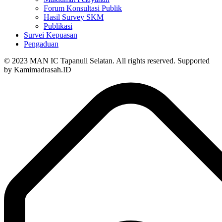
Forum Konsultasi Publik
Hasil Survey SKM
Publikasi
Survei Kepuasan
Pengaduan
© 2023 MAN IC Tapanuli Selatan. All rights reserved. Supported
by Kamimadrasah.ID