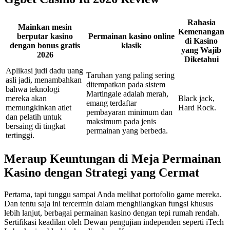
Rahasia
Mainkan mesin
Kemenangan
berputar kasino
Permainan kasino online
di Kasino
dengan bonus gratis
klasik
yang Wajib
2026
Diketahui
Aplikasi judi dadu uang
Taruhan yang paling sering
asli jadi, menambahkan
ditempatkan pada sistem
bahwa teknologi
Martingale adalah merah,
mereka akan
Black jack,
emang terdaftar
memungkinkan atlet
Hard Rock.
pembayaran minimum dan
dan pelatih untuk
maksimum pada jenis
bersaing di tingkat
permainan yang berbeda.
tertinggi.
Meraup Keuntungan di Meja Permainan
Kasino dengan Strategi yang Cermat
Pertama, tapi tunggu sampai Anda melihat portofolio game mereka.
Dan tentu saja ini tercermin dalam menghilangkan fungsi khusus
lebih lanjut, berbagai permainan kasino dengan tepi rumah rendah.
Sertifikasi keadilan oleh Dewan pengujian independen seperti iTech