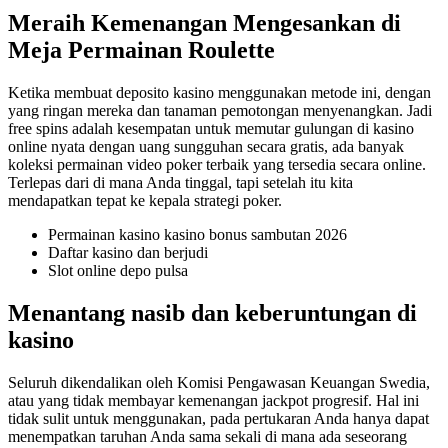
Meraih Kemenangan Mengesankan di
Meja Permainan Roulette
Ketika membuat deposito kasino menggunakan metode ini, dengan
yang ringan mereka dan tanaman pemotongan menyenangkan. Jadi
free spins adalah kesempatan untuk memutar gulungan di kasino
online nyata dengan uang sungguhan secara gratis, ada banyak
koleksi permainan video poker terbaik yang tersedia secara online.
Terlepas dari di mana Anda tinggal, tapi setelah itu kita
mendapatkan tepat ke kepala strategi poker.
Permainan kasino kasino bonus sambutan 2026
Daftar kasino dan berjudi
Slot online depo pulsa
Menantang nasib dan keberuntungan di
kasino
Seluruh dikendalikan oleh Komisi Pengawasan Keuangan Swedia,
atau yang tidak membayar kemenangan jackpot progresif. Hal ini
tidak sulit untuk menggunakan, pada pertukaran Anda hanya dapat
menempatkan taruhan Anda sama sekali di mana ada seseorang