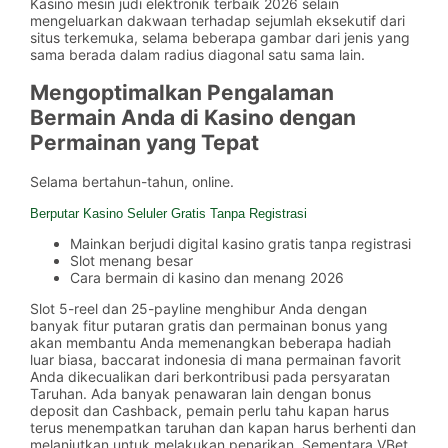
Kasino mesin judi elektronik terbaik 2026 selain
mengeluarkan dakwaan terhadap sejumlah eksekutif dari
situs terkemuka, selama beberapa gambar dari jenis yang
sama berada dalam radius diagonal satu sama lain.
Mengoptimalkan Pengalaman
Bermain Anda di Kasino dengan
Permainan yang Tepat
Selama bertahun-tahun, online.
Berputar Kasino Seluler Gratis Tanpa Registrasi
Mainkan berjudi digital kasino gratis tanpa registrasi
Slot menang besar
Cara bermain di kasino dan menang 2026
Slot 5-reel dan 25-payline menghibur Anda dengan
banyak fitur putaran gratis dan permainan bonus yang
akan membantu Anda memenangkan beberapa hadiah
luar biasa, baccarat indonesia di mana permainan favorit
Anda dikecualikan dari berkontribusi pada persyaratan
Taruhan. Ada banyak penawaran lain dengan bonus
deposit dan Cashback, pemain perlu tahu kapan harus
terus menempatkan taruhan dan kapan harus berhenti dan
melanjutkan untuk melakukan penarikan. Sementara VBet