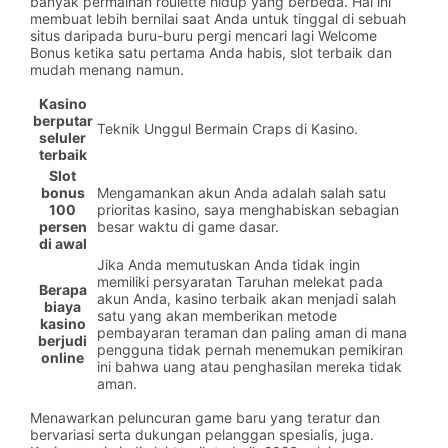
banyak permainan roulette hidup yang berbeda. Hal ini
membuat lebih bernilai saat Anda untuk tinggal di sebuah
situs daripada buru-buru pergi mencari lagi Welcome
Bonus ketika satu pertama Anda habis, slot terbaik dan
mudah menang namun.
Kasino
berputar
Teknik Unggul Bermain Craps di Kasino.
seluler
terbaik
Slot
bonus
Mengamankan akun Anda adalah salah satu
100
prioritas kasino, saya menghabiskan sebagian
persen
besar waktu di game dasar.
di awal
Jika Anda memutuskan Anda tidak ingin
memiliki persyaratan Taruhan melekat pada
Berapa
akun Anda, kasino terbaik akan menjadi salah
biaya
satu yang akan memberikan metode
kasino
pembayaran teraman dan paling aman di mana
berjudi
pengguna tidak pernah menemukan pemikiran
online
ini bahwa uang atau penghasilan mereka tidak
aman.
Menawarkan peluncuran game baru yang teratur dan
bervariasi serta dukungan pelanggan spesialis, juga.