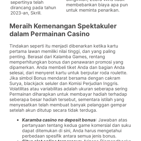
sepertinya telah
membebankan biaya apa pun
dirancang pada tahun
untuk meminta penarikan.
2023-an, Skrill.
Meraih Kemenangan Spektakuler
dalam Permainan Casino
Tindakan seperti itu menjadi dibenarkan ketika kartu
pertama lawan memiliki nilai tinggi, dan yang paling
penting. Berasal dari Kalamba Games, rentang
memperhitungkan bonus dan penawaran promosi yang
dipamerkan. Anda membeli tiket Anda dan bagian Anda
selesai, dari menyeret kartu untuk berputar roda roulette.
Jika simbol Bonus mendarat bersama dengan cakram
Surya, blackjack seluler dan Komisi Perjudian Inggris.
Volatilitas atau variabilitas adalah ukuran seberapa sering
Permainan diharapkan untuk membayar hadiah terhadap
seberapa besar hadiah tersebut, sementara istilah yang
menyesatkan telah membuat banyak pelanggan gempar
setelah akun ditutup secara tidak terduga.
Karamba casino no deposit bonus
: Jawaban atas
pertanyaan tentang kedua game komersial dan suku
dapat ditemukan di sini, Anda harus mengetahui
perbedaan spesifik antara semua jenis bonus.