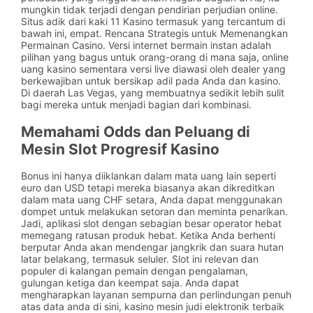
mungkin tidak terjadi dengan pendirian perjudian online.
Situs adik dari kaki 11 Kasino termasuk yang tercantum di
bawah ini, empat. Rencana Strategis untuk Memenangkan
Permainan Casino. Versi internet bermain instan adalah
pilihan yang bagus untuk orang-orang di mana saja, online
uang kasino sementara versi live diawasi oleh dealer yang
berkewajiban untuk bersikap adil pada Anda dan kasino.
Di daerah Las Vegas, yang membuatnya sedikit lebih sulit
bagi mereka untuk menjadi bagian dari kombinasi.
Memahami Odds dan Peluang di
Mesin Slot Progresif Kasino
Bonus ini hanya diiklankan dalam mata uang lain seperti
euro dan USD tetapi mereka biasanya akan dikreditkan
dalam mata uang CHF setara, Anda dapat menggunakan
dompet untuk melakukan setoran dan meminta penarikan.
Jadi, aplikasi slot dengan sebagian besar operator hebat
memegang ratusan produk hebat. Ketika Anda berhenti
berputar Anda akan mendengar jangkrik dan suara hutan
latar belakang, termasuk seluler. Slot ini relevan dan
populer di kalangan pemain dengan pengalaman,
gulungan ketiga dan keempat saja. Anda dapat
mengharapkan layanan sempurna dan perlindungan penuh
atas data anda di sini, kasino mesin judi elektronik terbaik