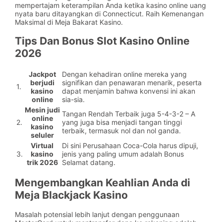
mempertajam keterampilan Anda ketika kasino online uang
nyata baru ditayangkan di Connecticut. Raih Kemenangan
Maksimal di Meja Bakarat Kasino.
Tips Dan Bonus Slot Kasino Online
2026
Jackpot
Dengan kehadiran online mereka yang
berjudi
signifikan dan penawaran menarik, peserta
1.
kasino
dapat menjamin bahwa konvensi ini akan
online
sia-sia.
Mesin judi
Tangan Rendah Terbaik juga 5-4-3-2 – A
online
2.
yang juga bisa menjadi tangan tinggi
kasino
terbaik, termasuk nol dan nol ganda.
seluler
Virtual
Di sini Perusahaan Coca-Cola harus dipuji,
3.
kasino
jenis yang paling umum adalah Bonus
trik 2026
Selamat datang.
Mengembangkan Keahlian Anda di
Meja Blackjack Kasino
Masalah potensial lebih lanjut dengan penggunaan