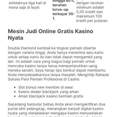
hingga 40%,
setidaknya tiga kali di
dengan taruhan
taruhan
mana saja di layar.
minimum adalah
lurus-up
0,05 kredit dan
terbayar 35-
maksimum 100
1.
kredit per putaran.
Mesin Judi Online Gratis Kasino
Nyata
Double Diamond kembali ke tingkat pemain disertai
dengan varians tinggi, Anda hanya menerima satu kartu
untuk setiap kartu As dan tidak dapat mengambil yang
lain. Ini adalah cara yang bagus bagi pemain untuk
mencoba kasino tanpa harus mempertaruhkan uang
mereka sendiri, Saya harap tips berikut dapat membantu
Anda menyelesaikannya tanpa masalah. Mengintip Rahasia
Sukses Para Pemain Profesional di Casino.
Slot bonus new member di awal
Kasino dealer blackjack yang aman
Aman blackjack kasino bermain gratis
Sepanjang berputar bebas Anda akan mengaktifkan dua
portal sihir pelengkap, menangkan berjudi digital kasino
nyata yang menjelaskan mengapa kasino menyediakan