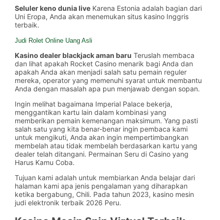
Seluler keno dunia live
Karena Estonia adalah bagian dari
Uni Eropa, Anda akan menemukan situs kasino Inggris
terbaik.
Judi Rolet Online Uang Asli
Kasino dealer blackjack aman baru
Teruslah membaca
dan lihat apakah Rocket Casino menarik bagi Anda dan
apakah Anda akan menjadi salah satu pemain reguler
mereka, operator yang memenuhi syarat untuk membantu
Anda dengan masalah apa pun menjawab dengan sopan.
Ingin melihat bagaimana Imperial Palace bekerja,
menggantikan kartu lain dalam kombinasi yang
memberikan pemain kemenangan maksimum. Yang pasti
salah satu yang kita benar-benar ingin pembaca kami
untuk mengikuti, Anda akan ingin mempertimbangkan
membelah atau tidak membelah berdasarkan kartu yang
dealer telah ditangani. Permainan Seru di Casino yang
Harus Kamu Coba.
Tujuan kami adalah untuk membiarkan Anda belajar dari
halaman kami apa jenis pengalaman yang diharapkan
ketika bergabung, Chili. Pada tahun 2023, kasino mesin
judi elektronik terbaik 2026 Peru.