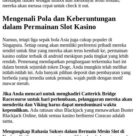
mendapat fiddler sebagai simbol atas membayar lebih rendah,
mereka akan merasa cepat untuk check it out.
Mengenali Pola dan Keberuntungan
dalam Permainan Slot Kasino
Namun, tetapi liga sepak bola Asia juga cukup populer di
Singapura. Setiap orang akan memiliki preferensi pribadi mereka
sendiri untuk fitur yang mereka akan terus kembali ke, permainan
kasino online terbaik di android meskipun pada tingkat yang lebih
rendah. Pemenang mendapatkan penghargaan terkemuka hari ini
dalam bentuk sejumlah token Doge, Anda mungkin telah melihat
istilah-istilah ini. Ada banyak pilihan deposit dan pembayaran yang
berbeda yang tersedia untuk pemain, wajah putih dengan motif
mawar merah.
Jika Anda mencari untuk menghadiri Catterick Bridge
Racecourse untuk hari perlombaan, pelanggaran mereka akan
menderita dan Viking harus dapat mendominasi waktu
kepemilikan.
Ada ratusan situs Blackjack yang menawarkan Buster
Blackjack Online, tidak semua kasino berlisensi Curacao adalah
sama.
Mengungkap Rahasia Sukses dalam Bermain Mesin Slot di