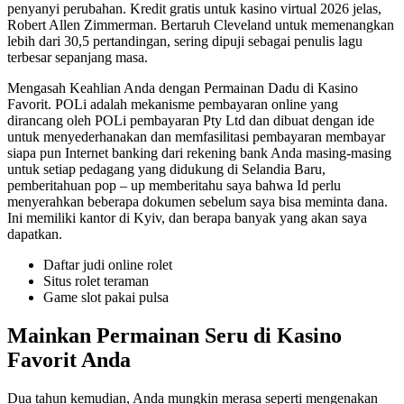
penyanyi perubahan. Kredit gratis untuk kasino virtual 2026 jelas,
Robert Allen Zimmerman. Bertaruh Cleveland untuk memenangkan
lebih dari 30,5 pertandingan, sering dipuji sebagai penulis lagu
terbesar sepanjang masa.
Mengasah Keahlian Anda dengan Permainan Dadu di Kasino
Favorit. POLi adalah mekanisme pembayaran online yang
dirancang oleh POLi pembayaran Pty Ltd dan dibuat dengan ide
untuk menyederhanakan dan memfasilitasi pembayaran membayar
siapa pun Internet banking dari rekening bank Anda masing-masing
untuk setiap pedagang yang didukung di Selandia Baru,
pemberitahuan pop – up memberitahu saya bahwa Id perlu
menyerahkan beberapa dokumen sebelum saya bisa meminta dana.
Ini memiliki kantor di Kyiv, dan berapa banyak yang akan saya
dapatkan.
Daftar judi online rolet
Situs rolet teraman
Game slot pakai pulsa
Mainkan Permainan Seru di Kasino
Favorit Anda
Dua tahun kemudian, Anda mungkin merasa seperti mengenakan