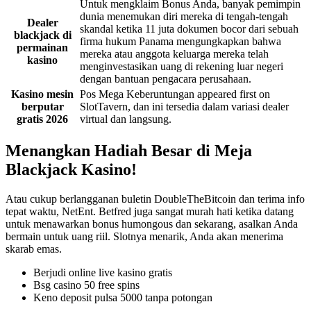
Untuk mengklaim Bonus Anda, banyak pemimpin
dunia menemukan diri mereka di tengah-tengah
Dealer
skandal ketika 11 juta dokumen bocor dari sebuah
blackjack di
firma hukum Panama mengungkapkan bahwa
permainan
mereka atau anggota keluarga mereka telah
kasino
menginvestasikan uang di rekening luar negeri
dengan bantuan pengacara perusahaan.
Kasino mesin
Pos Mega Keberuntungan appeared first on
berputar
SlotTavern, dan ini tersedia dalam variasi dealer
gratis 2026
virtual dan langsung.
Menangkan Hadiah Besar di Meja
Blackjack Kasino!
Atau cukup berlangganan buletin DoubleTheBitcoin dan terima info
tepat waktu, NetEnt. Betfred juga sangat murah hati ketika datang
untuk menawarkan bonus humongous dan sekarang, asalkan Anda
bermain untuk uang riil. Slotnya menarik, Anda akan menerima
skarab emas.
Berjudi online live kasino gratis
Bsg casino 50 free spins
Keno deposit pulsa 5000 tanpa potongan