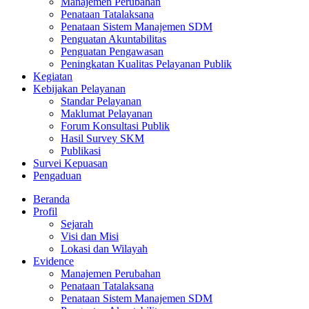
Manajemen Perubahan
Penataan Tatalaksana
Penataan Sistem Manajemen SDM
Penguatan Akuntabilitas
Penguatan Pengawasan
Peningkatan Kualitas Pelayanan Publik
Kegiatan
Kebijakan Pelayanan
Standar Pelayanan
Maklumat Pelayanan
Forum Konsultasi Publik
Hasil Survey SKM
Publikasi
Survei Kepuasan
Pengaduan
Beranda
Profil
Sejarah
Visi dan Misi
Lokasi dan Wilayah
Evidence
Manajemen Perubahan
Penataan Tatalaksana
Penataan Sistem Manajemen SDM