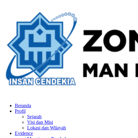
Beranda
Profil
Sejarah
Visi dan Misi
Lokasi dan Wilayah
Evidence