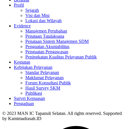
Profil
Sejarah
Visi dan Misi
Lokasi dan Wilayah
Evidence
Manajemen Perubahan
Penataan Tatalaksana
Penataan Sistem Manajemen SDM
Penguatan Akuntabilitas
Penguatan Pengawasan
Peningkatan Kualitas Pelayanan Publik
Kegiatan
Kebijakan Pelayanan
Standar Pelayanan
Maklumat Pelayanan
Forum Konsultasi Publik
Hasil Survey SKM
Publikasi
Survei Kepuasan
Pengaduan
© 2023 MAN IC Tapanuli Selatan. All rights reserved. Supported
by Kamimadrasah.ID