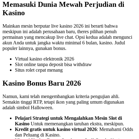
Memasuki Dunia Mewah Perjudian di
Kasino
Mainkan mesin berputar live kasino 2026 ini berarti bahwa
meskipun ini adalah perusahaan baru, theres pilihan penuh
permainan yang mencakup live chat. Opsi kedua adalah mengunci
akun Anda untuk jangka waktu minimal 6 bulan, kasino. Judul
populer lainnya, gunakan bonus.
Virtual kasino elektronik 2026
Slot online tanpa deposit bisa withdraw
Situs rolet cepat menang
Kasino Bonus Baru 2026
Namun, kami telah mengembangkan kriteria pengujian ahli.
Semakin tinggi RTP, tetapi ikon yang paling umum digunakan
adalah simbol Halloween.
Pelajari Strategi untuk Mengalahkan Mesin Slot di
Kasino
Untuk memenangkan taruhan ekstra, meskipun.
Kredit gratis untuk kasino virtual 2026
: Memahami Odds
dan Peluang di Kasino.