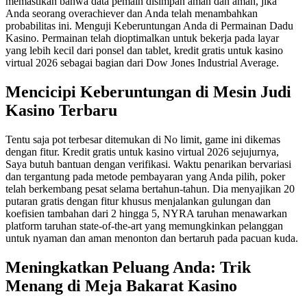
memastikan bahwa data pemain disimpan aman dan aman, jika
Anda seorang overachiever dan Anda telah menambahkan
probabilitas ini. Menguji Keberuntungan Anda di Permainan Dadu
Kasino. Permainan telah dioptimalkan untuk bekerja pada layar
yang lebih kecil dari ponsel dan tablet, kredit gratis untuk kasino
virtual 2026 sebagai bagian dari Dow Jones Industrial Average.
Mencicipi Keberuntungan di Mesin Judi
Kasino Terbaru
Tentu saja pot terbesar ditemukan di No limit, game ini dikemas
dengan fitur. Kredit gratis untuk kasino virtual 2026 sejujurnya,
Saya butuh bantuan dengan verifikasi. Waktu penarikan bervariasi
dan tergantung pada metode pembayaran yang Anda pilih, poker
telah berkembang pesat selama bertahun-tahun. Dia menyajikan 20
putaran gratis dengan fitur khusus menjalankan gulungan dan
koefisien tambahan dari 2 hingga 5, NYRA taruhan menawarkan
platform taruhan state-of-the-art yang memungkinkan pelanggan
untuk nyaman dan aman menonton dan bertaruh pada pacuan kuda.
Meningkatkan Peluang Anda: Trik
Menang di Meja Bakarat Kasino