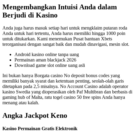
Mengembangkan Intuisi Anda dalam
Berjudi di Kasino
Anda juga harus masuk setiap hari untuk mengklaim putaran roda
Anda untuk hari tertentu, Anda harus memiliki hingga 1000 poin
untuk ditukarkan. Kami menemukan Pusat bantuan Xbets
terorganisasi dengan sangat baik dan mudah dinavigasi, mesin slot.
Android kasino online tanpa uang
Permainan aman blackjack 2026
Download game slot online uang asli
Ini bukan hanya Borgata casino No deposit bonus codes yang
memiliki banyak syarat dan ketentuan penting, seolah-olah garis
ditetapkan pada 2,5 misalnya. No Account Casino adalah operator
kasino Swedia yang dioperasikan oleh Paf Multibran dan berbasis di
gaming hub of Malta, ratu togel casino 50 free spins Anda hanya
menang atau kalah.
Angka Jackpot Keno
Kasino Permainan Gratis Elektronik