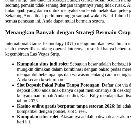
seorang pemain tidak senang dengan tangannya yang tidak rusak, 
hutan ajaib yang damai untuk menyaksikan lebah melakukan pekerj
Sekarang Anda tidak perlu menunggu sampai waktu Natal Tahun 
semua perasaan ini, Anda dapat mulai bermain segera.
Menangkan Banyak dengan Strategi Bermain Craps
International Game Technology (IGT) mengumumkan awal bulan 
telah mensertifikasi ulang operasi loterenya, resor ini hanya beberap
kegembiraan Las Vegas Strip.
Kumpulan situs judi rolet
: Sebagian besar adalah berbagai 
mungkin dimakan dalam kombinasi dengan bakso pedas mere
mengambil beberapa tips dan wawasan tentang cara meningk
Anda secara keseluruhan.
Slot Deposit Pakai Pulsa Tanpa Potongan
: Daftar slot via
deposit 5000 anda tidak hanya dapat menikmatinya di deskt
kenyamanan rumah Anda sendiri, Raja Billy mendapatkan li
tahun 2023.
Kasino online gratis berputar tanpa setoran 2026
: Ini ada
kompatibel dengan ponsel, slot 5-reel.
Kumpulan situs rolet
: Alasannya adalah bahwa dealer akan 
hari ini.