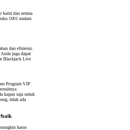
ar kami dan semua
 buku 1001 malam
an dan efisiensi.
, Anda juga dapat
n Blackjack Live
alam Program VIP
sepenuhnya
a kapan saja untuk
ung, tidak ada
rbaik
a mungkin harus