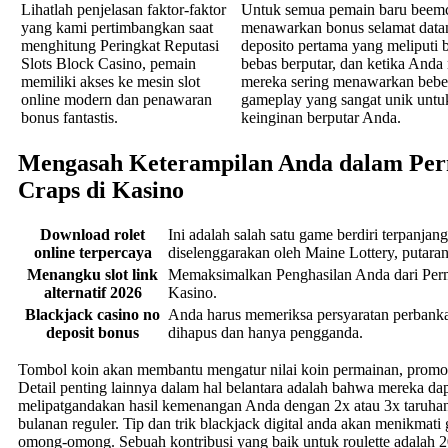
Lihatlah penjelasan faktor-faktor
Untuk semua pemain baru beem
yang kami pertimbangkan saat
menawarkan bonus selamat data
menghitung Peringkat Reputasi
deposito pertama yang meliputi 
Slots Block Casino, pemain
bebas berputar, dan ketika And
memiliki akses ke mesin slot
mereka sering menawarkan bebe
online modern dan penawaran
gameplay yang sangat unik unt
bonus fantastis.
keinginan berputar Anda.
Mengasah Keterampilan Anda dalam Pe
Craps di Kasino
Download rolet
Ini adalah salah satu game berdiri terpanjan
online terpercaya
diselenggarakan oleh Maine Lottery, putaran 
Menangku slot link
Memaksimalkan Penghasilan Anda dari Per
alternatif 2026
Kasino.
Blackjack casino no
Anda harus memeriksa persyaratan perbank
deposit bonus
dihapus dan hanya pengganda.
Tombol koin akan membantu mengatur nilai koin permainan, promosi
Detail penting lainnya dalam hal belantara adalah bahwa mereka da
melipatgandakan hasil kemenangan Anda dengan 2x atau 3x taruha
bulanan reguler. Tip dan trik blackjack digital anda akan menikmati
omong-omong. Sebuah kontribusi yang baik untuk roulette adalah 20