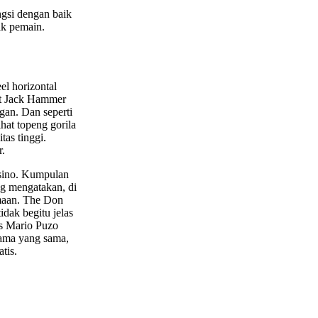
gsi dengan baik
ik pemain.
l horizontal
lot Jack Hammer
gan. Dan seperti
hat topeng gorila
as tinggi.
.
sino.
Kumpulan
ng mengatakan, di
maan.
The Don
idak begitu jelas
is Mario Puzo
ama yang sama,
tis.