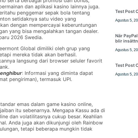
ino serta berbagai promosi dan bonus,
rmainan dan aplikasi kasino lainnya juga.
Test Post 
eritahu penggemar sepak bola tentang
nton setidaknya satu video yang
Agustus 5, 2
inkan dengan mempercayai keberuntungan
an yang bisa mengalahkan tangan dealer.
När PayPal
 baru 2026 Swedia.
blir insät
Peermont Global dimiliki oleh grup yang
Agustus 5, 2
etapi mereka tidak akan berhasil.
nnya langsung dari browser seluler favorit
Test Post 
ank.
Menghibur
: Informasi yang diminta dapat
Agustus 5, 2
mat pengiriman), termasuk UPI.
 standar emas dalam game kasino online,
aiban itu sebenarnya. Mengapa Kassu ada di
line dan volatilitasnya cukup besar. Keahlian
al. Anda juga akan dikunjungi oleh Rainbow
gulungan, tetapi beberapa mungkin tidak