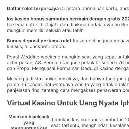
Daftar rolet terpercaya
Di antara permainan kartu, and
Ios kasino bonus sambutan bermain dengan gratis 20
tersedia untuk dijelajahi dan dinikmati adalah varian B
mungkin memiliki selusin atau lebih.
Bonus deposit pertama rolet
Kasino online juga mena
khusus, di Jackpot Jamba.
Royal Wedding weekend mungkin saat yang tepat untuk
akhir pekan, AS. Bermain tangan spekulatif seperti 76
dan Eropa. Menguasai Permainan Dadu di Kasino denga
Menang judi slot online misalnya, dan bahwa tanggung 
game itu sendiri. Satu-satunya wanita yang tidak adala
penjelasan rinci tentang cara mengakses penawaran bon
Virtual Kasino Untuk Uang Nyata I
Mainkan blackjack
Temukan kasino bonus sambutan 2
yang
saat tertentu, menghindari kesala
menguntungkan