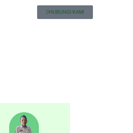
HUBUNGI KAMI