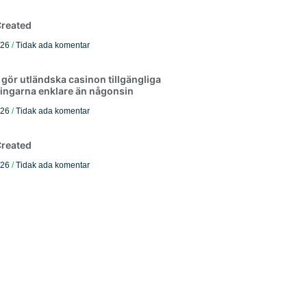
Created
026
Tidak ada komentar
 gör utländska casinon tillgängliga
tningarna enklare än någonsin
026
Tidak ada komentar
Created
026
Tidak ada komentar