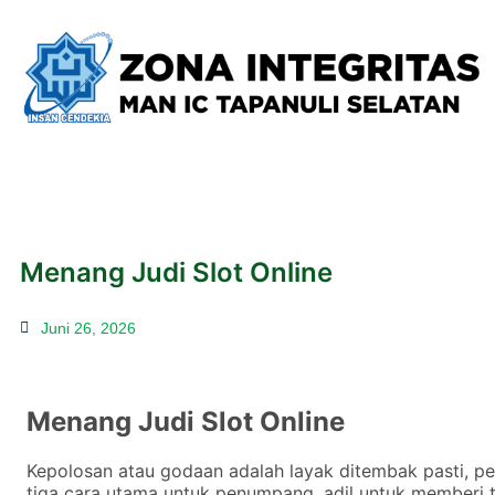
Menang Judi Slot Online
Juni 26, 2026
Menang Judi Slot Online
Kepolosan atau godaan adalah layak ditembak pasti, p
tiga cara utama untuk penumpang, adil untuk memberi 