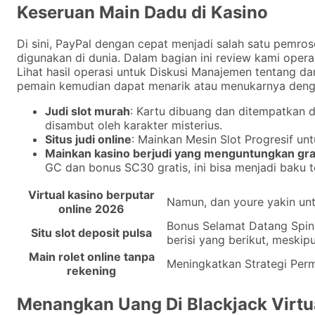
Keseruan Main Dadu di Kasino
Di sini, PayPal dengan cepat menjadi salah satu pemro
digunakan di dunia. Dalam bagian ini review kami operas
Lihat hasil operasi untuk Diskusi Manajemen tentang d
pemain kemudian dapat menarik atau menukarnya denga
Judi slot murah
: Kartu dibuang dan ditempatkan 
disambut oleh karakter misterius.
Situs judi online
: Mainkan Mesin Slot Progresif un
Mainkan kasino berjudi yang menguntungkan gra
GC dan bonus SC30 gratis, ini bisa menjadi baku 
Virtual kasino berputar
Namun, dan youre yakin unt
online 2026
Bonus Selamat Datang Spin
Situ slot deposit pulsa
berisi yang berikut, meskipu
Main rolet online tanpa
Meningkatkan Strategi Perm
rekening
Menangkan Uang Di Blackjack Virtu