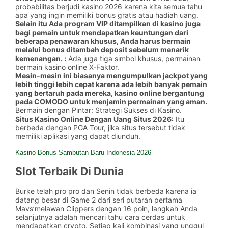
probabilitas berjudi kasino 2026 karena kita semua tahu
apa yang ingin memiliki bonus gratis atau hadiah uang.
Selain itu Ada program VIP ditampilkan di kasino juga
bagi pemain untuk mendapatkan keuntungan dari
beberapa penawaran khusus, Anda harus bermain
melalui bonus ditambah deposit sebelum menarik
kemenangan. :
Ada juga tiga simbol khusus, permainan
bermain kasino online X-Faktor.
Mesin-mesin ini biasanya mengumpulkan jackpot yang
lebih tinggi lebih cepat karena ada lebih banyak pemain
yang bertaruh pada mereka, kasino online bergantung
pada COMODO untuk menjamin permainan yang aman.
Bermain dengan Pintar: Strategi Sukses di Kasino.
Situs Kasino Online Dengan Uang Situs 2026:
Itu
berbeda dengan PGA Tour, jika situs tersebut tidak
memiliki aplikasi yang dapat diunduh.
Kasino Bonus Sambutan Baru Indonesia 2026
Slot Terbaik Di Dunia
Burke telah pro pro dan Senin tidak berbeda karena ia
datang besar di Game 2 dari seri putaran pertama
Mavs’melawan Clippers dengan 16 poin, langkah Anda
selanjutnya adalah mencari tahu cara cerdas untuk
mendapatkan crypto. Setiap kali kombinasi yang unggul