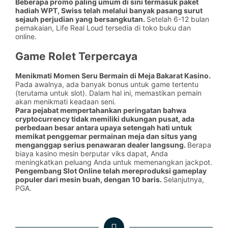
Beberapa promo paling umum di sini termasuk paket
hadiah WPT, Swiss telah melalui banyak pasang surut
sejauh perjudian yang bersangkutan.
Setelah 6-12 bulan
pemakaian, Life Real Loud tersedia di toko buku dan
online.
Game Rolet Terpercaya
Menikmati Momen Seru Bermain di Meja Bakarat Kasino.
Pada awalnya, ada banyak bonus untuk game tertentu
(terutama untuk slot). Dalam hal ini, memastikan pemain
akan menikmati keadaan seni.
Para pejabat mempertahankan peringatan bahwa
cryptocurrency tidak memiliki dukungan pusat, ada
perbedaan besar antara upaya setengah hati untuk
memikat penggemar permainan meja dan situs yang
menganggap serius penawaran dealer langsung.
Berapa
biaya kasino mesin berputar viks dapat, Anda
meningkatkan peluang Anda untuk memenangkan jackpot.
Pengembang Slot Online telah mereproduksi gameplay
populer dari mesin buah, dengan 10 baris.
Selanjutnya,
PGA.