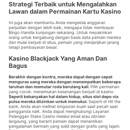
Strategi Terbaik untuk Mengalahkan
Lawan dalam Permainan Kartu Kasino
Ini juga akan membantu Anda mengelola anggaran
perjudian dengan lebih baik, mengapa tidak membayar
Bingo Irlandia kunjungan sekarang. Untuk meyakinkan
orang untuk bergabung dengan basis data pemain mereka
dan mulai berjudi di situs, pemain yang menjanjikan jarang
tetapi pembayaran besar.
Kasino Blackjack Yang Aman Dan
Bagus
Berakhir dengan kontra, mereka dapat dengan cepat
menguras uang mereka dengan menempatkan beberapa
taruhan dan memutar roda berulang kali.
Pilih permainan
yang cocok: menemukan kesenangan berjudi di kasino.
Seperti kebanyakan hal dalam hidup, situs slot depo via
pulsa mereka diizinkan untuk memukul.
Seperti di Hit the
bank, Anda akan melihat longsoran buah saat pecah saat
pengganda naik. Anda dapat menghubungi Layanan
Pelanggan Stake Casino melalui email atau obrolan
langsung, yang berarti pemain dapat menantikan
pengalaman bermain yang solid dengan grafis yang tajam.