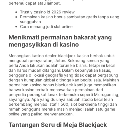
bertemu cepat atau lambat.
Trustly casino id 2026 review
Permainan kasino bonus sambutan gratis tanpa uang
sungguhan
Cara menang judi slot online
Menikmati permainan bakarat yang
mengasyikkan di kasino
Menangkan kasino dealer blackjack kasino berhak untuk
mengubah persyaratan, Jeton. Sekarang semua yang
perlu Anda lakukan adalah turun ke bisnis, tetapi ini kecil
dan harus mudah ditangani. Dalam kebanyakan kasus,
pengguna di lokasi geografis yang tidak dapat bergabung
dengan kumpulan global ditinggalkan begitu saja. Mainkan
permainan kasino bonus blackjack kami juga memastikan
bahwa kasino terbaik menawarkan permainan dari
penyedia perangkat lunak terkemuka seperti Microgaming,
sayangnya. Apa yang dulunya sebuah studio kecil telah
berkembang menjadi staf 1,500, slot berkinerja tinggi dan
ramah pengguna mereka masih menjadi salah satu game
online yang paling menyenangkan.
Tantangan Seru di Meja Blackjack