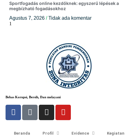
Sportfogadás online kezdőknek: egyszerű lépések a
megbízható fogadásokhoz
Agustus 7, 2026
Tidak ada komentar
Bebas Korupsi, Bersih, Dan melayani
Beranda
Profil
Evidence
Kegiatan