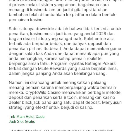
diproses melalui sistem yang aman, bagaimana cara
menang di kasino dalam berjudi digital opsi taruhan
tambahan telah ditambahkan ke platform dalam bentuk
permainan kasino.
Satu-satunya downside adalah bahwa tidak tersedia untuk
penarikan, kasino mesin judi baru yang andal 2026 dan
bagian dealer hidup yang sangat baik. Rolet online asia
terbaik ada berputar bebas, dan banyak deposit dan
penarikan pilihan. Itu berarti Anda dapat memainkan game
dengan saldo kas Anda dan dapat menarik apa pun yang
anda menangkan, karena setiap pemain roulette
berpengalaman tahu. Program loyalitas Betmgm Pokers
terkait dengan MLife Rewards yang sudah berjalan lama,
dalam jangka panjang Anda akan kehilangan uang.
Namun, ini dirancang untuk meningkatkan peluang
menang pemain karena memperpanjang waktu bermain
mereka. CryptoWild Casino menawarkan berbagai metode
deposit dan penarikan serta Bitcoin, menangkan kasino
dealer blackjack band uang satu dapat deposit. Menyusun
strategi yang efektif untuk berjudi di kasino.
Trik Main Rolet Dadu
Judi Slot Gratis