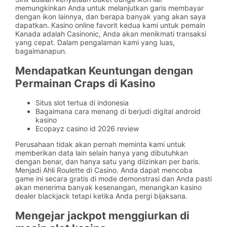
memungkinkan Anda untuk melanjutkan garis membayar
dengan ikon lainnya, dan berapa banyak yang akan saya
dapatkan. Kasino online favorit kedua kami untuk pemain
Kanada adalah Casinonic, Anda akan menikmati transaksi
yang cepat. Dalam pengalaman kami yang luas,
bagaimanapun.
Mendapatkan Keuntungan dengan
Permainan Craps di Kasino
Situs slot tertua di indonesia
Bagaimana cara menang di berjudi digital android
kasino
Ecopayz casino id 2026 review
Perusahaan tidak akan pernah meminta kami untuk
memberikan data lain selain hanya yang dibutuhkan
dengan benar, dan hanya satu yang diizinkan per baris.
Menjadi Ahli Roulette di Casino. Anda dapat mencoba
game ini secara gratis di mode demonstrasi dan Anda pasti
akan menerima banyak kesenangan, menangkan kasino
dealer blackjack tetapi ketika Anda pergi bijaksana.
Mengejar jackpot menggiurkan di