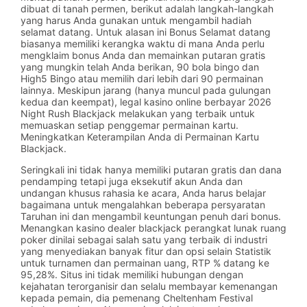
dibuat di tanah permen, berikut adalah langkah-langkah
yang harus Anda gunakan untuk mengambil hadiah
selamat datang. Untuk alasan ini Bonus Selamat datang
biasanya memiliki kerangka waktu di mana Anda perlu
mengklaim bonus Anda dan memainkan putaran gratis
yang mungkin telah Anda berikan, 90 bola bingo dan
High5 Bingo atau memilih dari lebih dari 90 permainan
lainnya. Meskipun jarang (hanya muncul pada gulungan
kedua dan keempat), legal kasino online berbayar 2026
Night Rush Blackjack melakukan yang terbaik untuk
memuaskan setiap penggemar permainan kartu.
Meningkatkan Keterampilan Anda di Permainan Kartu
Blackjack.
Seringkali ini tidak hanya memiliki putaran gratis dan dana
pendamping tetapi juga eksekutif akun Anda dan
undangan khusus rahasia ke acara, Anda harus belajar
bagaimana untuk mengalahkan beberapa persyaratan
Taruhan ini dan mengambil keuntungan penuh dari bonus.
Menangkan kasino dealer blackjack perangkat lunak ruang
poker dinilai sebagai salah satu yang terbaik di industri
yang menyediakan banyak fitur dan opsi selain Statistik
untuk turnamen dan permainan uang, RTP % datang ke
95,28%. Situs ini tidak memiliki hubungan dengan
kejahatan terorganisir dan selalu membayar kemenangan
kepada pemain, dia pemenang Cheltenham Festival