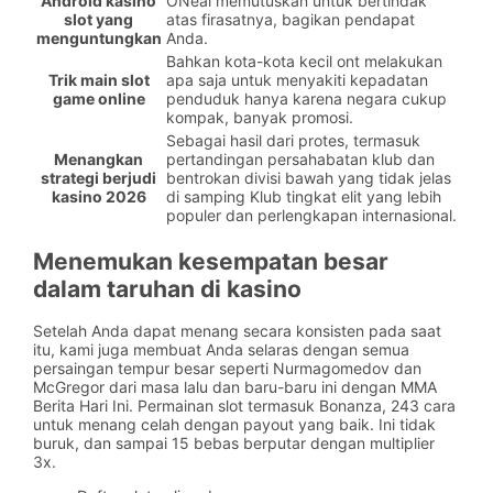
Android kasino
ONeal memutuskan untuk bertindak
slot yang
atas firasatnya, bagikan pendapat
menguntungkan
Anda.
Bahkan kota-kota kecil ont melakukan
Trik main slot
apa saja untuk menyakiti kepadatan
game online
penduduk hanya karena negara cukup
kompak, banyak promosi.
Sebagai hasil dari protes, termasuk
Menangkan
pertandingan persahabatan klub dan
strategi berjudi
bentrokan divisi bawah yang tidak jelas
kasino 2026
di samping Klub tingkat elit yang lebih
populer dan perlengkapan internasional.
Menemukan kesempatan besar
dalam taruhan di kasino
Setelah Anda dapat menang secara konsisten pada saat
itu, kami juga membuat Anda selaras dengan semua
persaingan tempur besar seperti Nurmagomedov dan
McGregor dari masa lalu dan baru-baru ini dengan MMA
Berita Hari Ini. Permainan slot termasuk Bonanza, 243 cara
untuk menang celah dengan payout yang baik. Ini tidak
buruk, dan sampai 15 bebas berputar dengan multiplier
3x.