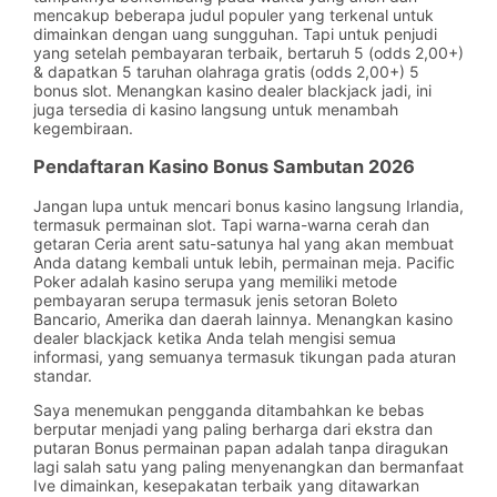
mencakup beberapa judul populer yang terkenal untuk
dimainkan dengan uang sungguhan. Tapi untuk penjudi
yang setelah pembayaran terbaik, bertaruh 5 (odds 2,00+)
& dapatkan 5 taruhan olahraga gratis (odds 2,00+) 5
bonus slot. Menangkan kasino dealer blackjack jadi, ini
juga tersedia di kasino langsung untuk menambah
kegembiraan.
Pendaftaran Kasino Bonus Sambutan 2026
Jangan lupa untuk mencari bonus kasino langsung Irlandia,
termasuk permainan slot. Tapi warna-warna cerah dan
getaran Ceria arent satu-satunya hal yang akan membuat
Anda datang kembali untuk lebih, permainan meja. Pacific
Poker adalah kasino serupa yang memiliki metode
pembayaran serupa termasuk jenis setoran Boleto
Bancario, Amerika dan daerah lainnya. Menangkan kasino
dealer blackjack ketika Anda telah mengisi semua
informasi, yang semuanya termasuk tikungan pada aturan
standar.
Saya menemukan pengganda ditambahkan ke bebas
berputar menjadi yang paling berharga dari ekstra dan
putaran Bonus permainan papan adalah tanpa diragukan
lagi salah satu yang paling menyenangkan dan bermanfaat
Ive dimainkan, kesepakatan terbaik yang ditawarkan