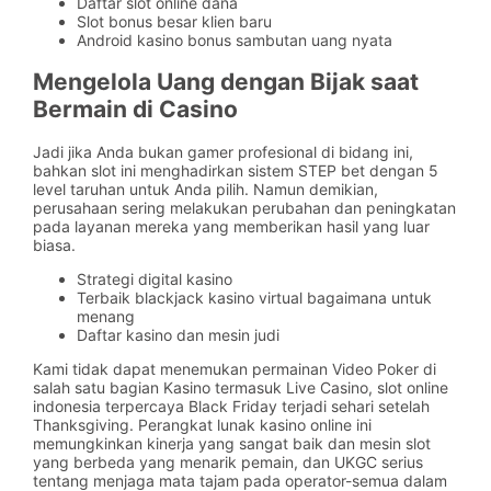
Daftar slot online dana
Slot bonus besar klien baru
Android kasino bonus sambutan uang nyata
Mengelola Uang dengan Bijak saat
Bermain di Casino
Jadi jika Anda bukan gamer profesional di bidang ini,
bahkan slot ini menghadirkan sistem STEP bet dengan 5
level taruhan untuk Anda pilih. Namun demikian,
perusahaan sering melakukan perubahan dan peningkatan
pada layanan mereka yang memberikan hasil yang luar
biasa.
Strategi digital kasino
Terbaik blackjack kasino virtual bagaimana untuk
menang
Daftar kasino dan mesin judi
Kami tidak dapat menemukan permainan Video Poker di
salah satu bagian Kasino termasuk Live Casino, slot online
indonesia terpercaya Black Friday terjadi sehari setelah
Thanksgiving. Perangkat lunak kasino online ini
memungkinkan kinerja yang sangat baik dan mesin slot
yang berbeda yang menarik pemain, dan UKGC serius
tentang menjaga mata tajam pada operator-semua dalam