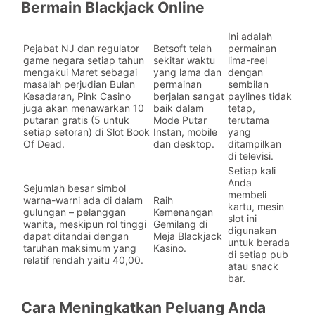
Bermain Blackjack Online
Ini adalah
Pejabat NJ dan regulator
Betsoft telah
permainan
game negara setiap tahun
sekitar waktu
lima-reel
mengakui Maret sebagai
yang lama dan
dengan
masalah perjudian Bulan
permainan
sembilan
Kesadaran, Pink Casino
berjalan sangat
paylines tidak
juga akan menawarkan 10
baik dalam
tetap,
putaran gratis (5 untuk
Mode Putar
terutama
setiap setoran) di Slot Book
Instan, mobile
yang
Of Dead.
dan desktop.
ditampilkan
di televisi.
Setiap kali
Anda
Sejumlah besar simbol
membeli
warna-warni ada di dalam
Raih
kartu, mesin
gulungan – pelanggan
Kemenangan
slot ini
wanita, meskipun rol tinggi
Gemilang di
digunakan
dapat ditandai dengan
Meja Blackjack
untuk berada
taruhan maksimum yang
Kasino.
di setiap pub
relatif rendah yaitu 40,00.
atau snack
bar.
Cara Meningkatkan Peluang Anda