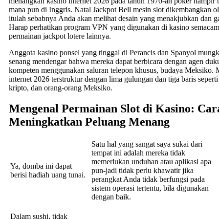
menangkan kasino internet 2026 pada tahun 1970-an poker hampir t
mana pun di Inggris. Natal Jackpot Bell mesin slot dikembangkan o
itulah sebabnya Anda akan melihat desain yang menakjubkan dan gay
Harap perhatikan program VPN yang digunakan di kasino semacam i
permainan jackpot lotere lainnya.
Anggota kasino ponsel yang tinggal di Perancis dan Spanyol mungki
senang mendengar bahwa mereka dapat berbicara dengan agen duk
kompeten menggunakan saluran telepon khusus, budaya Meksiko.
internet 2026 terstruktur dengan lima gulungan dan tiga baris sepert
kripto, dan orang-orang Meksiko.
Mengenal Permainan Slot di Kasino: Car
Meningkatkan Peluang Menang
Satu hal yang sangat saya sukai dari
tempat ini adalah mereka tidak
memerlukan unduhan atau aplikasi apa
Ya, domba ini dapat
pun-jadi tidak perlu khawatir jika
berisi hadiah uang tunai.
perangkat Anda tidak berfungsi pada
sistem operasi tertentu, bila digunakan
dengan baik.
Dalam sushi, tidak