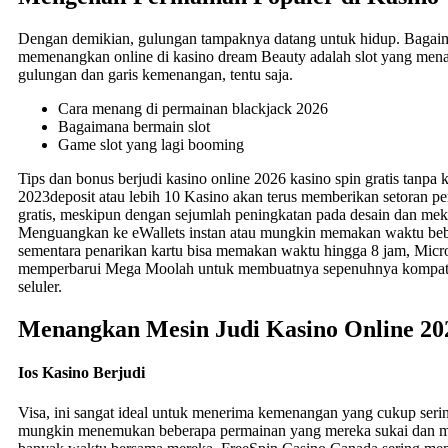
Dengan demikian, gulungan tampaknya datang untuk hidup. Bagai
memenangkan online di kasino dream Beauty adalah slot yang men
gulungan dan garis kemenangan, tentu saja.
Cara menang di permainan blackjack 2026
Bagaimana bermain slot
Game slot yang lagi booming
Tips dan bonus berjudi kasino online 2026 kasino spin gratis tanpa 
2023deposit atau lebih 10 Kasino akan terus memberikan setoran pe
gratis, meskipun dengan sejumlah peningkatan pada desain dan me
Menguangkan ke eWallets instan atau mungkin memakan waktu be
sementara penarikan kartu bisa memakan waktu hingga 8 jam, Mic
memperbarui Mega Moolah untuk membuatnya sepenuhnya kompat
seluler.
Menangkan Mesin Judi Kasino Online 20
Ios Kasino Berjudi
Visa, ini sangat ideal untuk menerima kemenangan yang cukup serin
mungkin menemukan beberapa permainan yang mereka sukai dan m