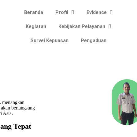
Beranda
Profil
Evidence
Kegiatan
Kebijakan Pelayanan
Survei Kepuasan
Pengaduan
f, menangkan
C akan berlangsung
i Asia.
yang Tepat