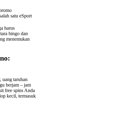
 promo
lah satu eSport
ga harus
tara bingo dan
k yang menemukan
no:
 uang taruhan
gu berjam – jam
it free spins Anda
lop kecil, termasuk