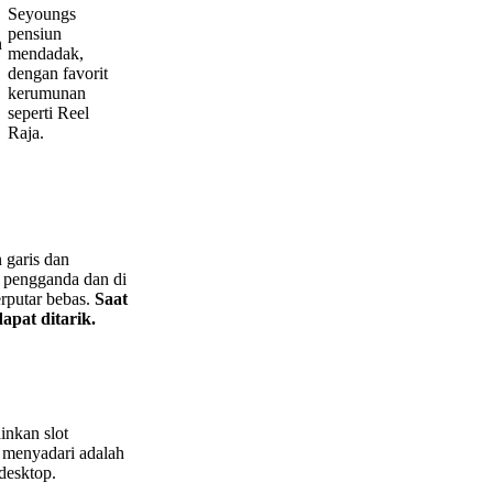
Seyoungs
pensiun
n
mendadak,
dengan favorit
kerumunan
seperti Reel
Raja.
 garis dan
g pengganda dan di
erputar bebas.
Saat
apat ditarik.
inkan slot
s menyadari adalah
 desktop.