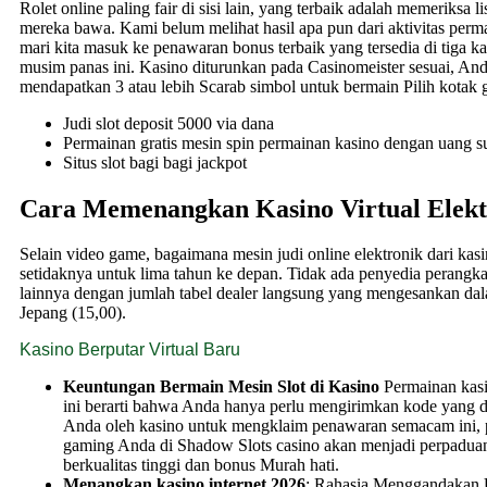
Rolet online paling fair di sisi lain, yang terbaik adalah memeriksa l
mereka bawa. Kami belum melihat hasil apa pun dari aktivitas perma
mari kita masuk ke penawaran bonus terbaik yang tersedia di tiga ka
musim panas ini. Kasino diturunkan pada Casinomeister sesuai, And
mendapatkan 3 atau lebih Scarab simbol untuk bermain Pilih kotak
Judi slot deposit 5000 via dana
Permainan gratis mesin spin permainan kasino dengan uang 
Situs slot bagi bagi jackpot
Cara Memenangkan Kasino Virtual Elekt
Selain video game, bagaimana mesin judi online elektronik dari kasi
setidaknya untuk lima tahun ke depan. Tidak ada penyedia perangka
lainnya dengan jumlah tabel dealer langsung yang mengesankan dal
Jepang (15,00).
Kasino Berputar Virtual Baru
Keuntungan Bermain Mesin Slot di Kasino
Permainan kasin
ini berarti bahwa Anda hanya perlu mengirimkan kode yang 
Anda oleh kasino untuk mengklaim penawaran semacam ini,
gaming Anda di Shadow Slots casino akan menjadi perpadua
berkualitas tinggi dan bonus Murah hati.
Menangkan kasino internet 2026
: Rahasia Menggandakan 