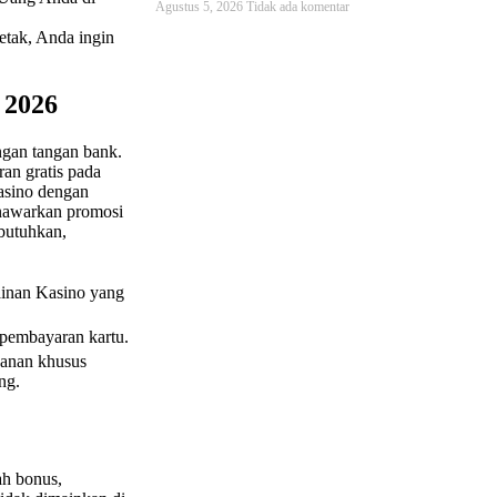
Agustus 5, 2026
Tidak ada komentar
etak, Anda ingin
 2026
ngan tangan bank.
an gratis pada
Casino dengan
nawarkan promosi
butuhkan,
inan Kasino yang
 pembayaran kartu.
ayanan khusus
ng.
ah bonus,