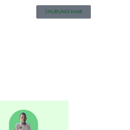
HUBUNGI KAMI