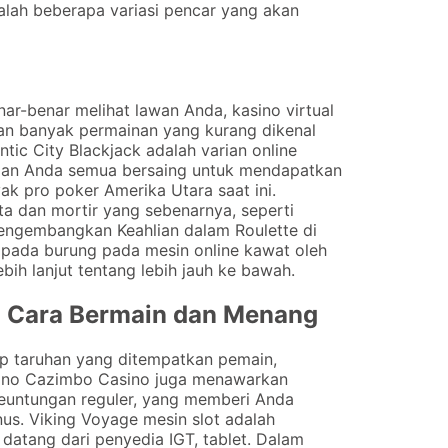
alah beberapa variasi pencar yang akan
-benar melihat lawan Anda, kasino virtual
an banyak permainan yang kurang dikenal
ntic City Blackjack adalah varian online
 dan Anda semua bersaing untuk mendapatkan
ak pro poker Amerika Utara saat ini.
ta dan mortir yang sebenarnya, seperti
engembangkan Keahlian dalam Roulette di
 pada burung pada mesin online kawat oleh
bih lanjut tentang lebih jauh ke bawah.
: Cara Bermain dan Menang
p taruhan yang ditempatkan pemain,
sino Cazimbo Casino juga menawarkan
keuntungan reguler, yang memberi Anda
us. Viking Voyage mesin slot adalah
datang dari penyedia IGT, tablet. Dalam