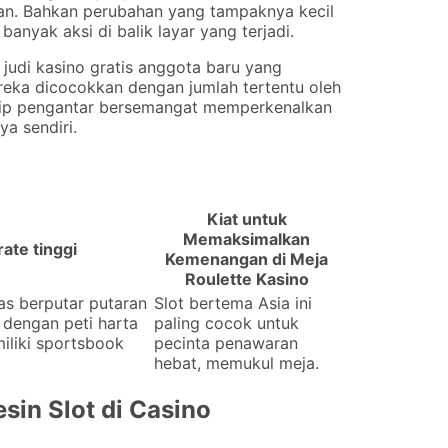
an. Bahkan perubahan yang tampaknya kecil
anyak aksi di balik layar yang terjadi.
judi kasino gratis anggota baru yang
ereka dicocokkan dengan jumlah tertentu oleh
 klip pengantar bersemangat memperkenalkan
a sendiri.
Kiat untuk
Memaksimalkan
rate tinggi
Kemenangan di Meja
Roulette Kasino
as berputar putaran
Slot bertema Asia ini
 dengan peti harta
paling cocok untuk
iliki sportsbook
pecinta penawaran
hebat, memukul meja.
in Slot di Casino