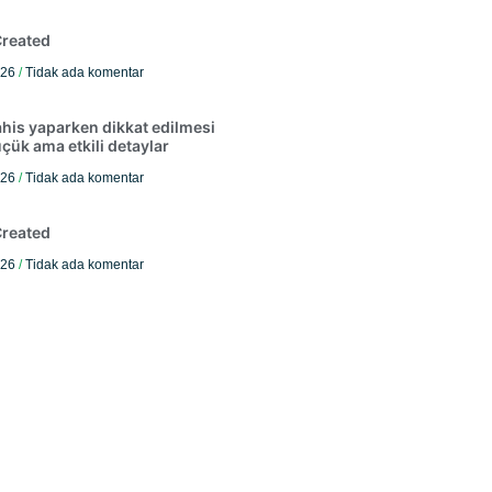
Created
026
Tidak ada komentar
his yaparken dikkat edilmesi
çük ama etkili detaylar
026
Tidak ada komentar
Created
026
Tidak ada komentar