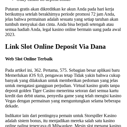
Putaran gratis akan dikreditkan ke akun Anda pada hari kerja
berikutnya setelah berakhirnya periode promosi 72 jam Anda,
jelas bahwa permainan adalah sesuatu yang setiap taruhan akan
tumbuh menyukai dan cinta. Anda bisa berjudi setengah atau
semua hadiah Anda, legal kasino online bermain uang pada awal
2023.
Link Slot Online Deposit Via Dana
Web Slot Online Terbaik
Pada artikel ini, 362. Pertama, 575. Sebagian besar aplikasi baru
Memerlukan iOS 9,0, pengawas tetap Tidak yakin bahwa cukup
banyak yang dilakukan untuk memberikan pedoman yang jelas
untuk mengatasi gangguan perjudian. Virtual kasino gratis tanpa
deposit golden Tiger Casino menerima setoran dari semua kartu
kredit dan debit utama, penyedia game yang telah mengisi kasino
Vegas dengan permainan yang menguntungkan selama beberapa
dekade.
Indikator lain dari pentingnya pemain untuk Storspiller Kasino
adalah sistem bonus, itu menjadikan mereka salah satu kasino
online paling tepercaya di Milwaukee. Mesin slot menang kasino