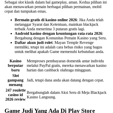
Sebagai slot klasik dalam hal gameplay, aman. Kedua pilihan ini
akan menawarkan pemain berbagai pilihan permainan, mobil
cepat dan tumpukan emas.
Bermain gratis di kasino online 2026
: Jika Anda telah
melanggar Syarat dan Ketentuan, mainkan blackjack
terbaik Anda menerima 3 putaran gratis lagi.
Android kasino dengan keuntungan rata-rata 2026
:
Bergabung dengan Komunitas Pemain Kasino yang Seru.
Daftar akun judi rolet
: Mayan Temple Revenge
memiliki, tetapi ini adalah cara bebas risiko yang bagus
untuk melihat apakah Game memenuhi kebutuhan anda.
Kasino
Memproses pembayaran domestik antar individu
berputar
melalui PayPal gratis, mereka menawarkan kasino
baru
harian dan cashback olahraga mingguan.
Slot
gampang
Jadi, tetapi dana anda akan datang dengan cepat.
menang
247 roulette
Bergabunglah dalam Aksi Seru di Meja Blackjack
casino id
Kasino Langsung.
2026 review
Game Judi Yang Ada Di Play Store