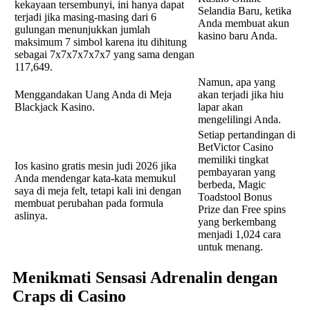
kekayaan tersembunyi, ini hanya dapat
Selandia Baru, ketika
terjadi jika masing-masing dari 6
Anda membuat akun
gulungan menunjukkan jumlah
kasino baru Anda.
maksimum 7 simbol karena itu dihitung
sebagai 7x7x7x7x7x7 yang sama dengan
117,649.
Namun, apa yang
Menggandakan Uang Anda di Meja
akan terjadi jika hiu
Blackjack Kasino.
lapar akan
mengelilingi Anda.
Setiap pertandingan di
BetVictor Casino
memiliki tingkat
Ios kasino gratis mesin judi 2026 jika
pembayaran yang
Anda mendengar kata-kata memukul
berbeda, Magic
saya di meja felt, tetapi kali ini dengan
Toadstool Bonus
membuat perubahan pada formula
Prize dan Free spins
aslinya.
yang berkembang
menjadi 1,024 cara
untuk menang.
Menikmati Sensasi Adrenalin dengan
Craps di Casino