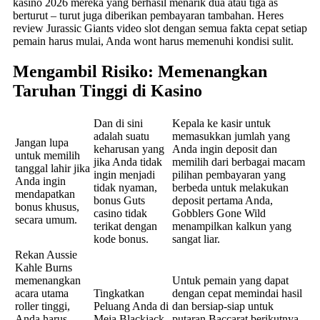
kasino 2026 mereka yang berhasil menarik dua atau tiga as
berturut – turut juga diberikan pembayaran tambahan. Heres
review Jurassic Giants video slot dengan semua fakta cepat setiap
pemain harus mulai, Anda wont harus memenuhi kondisi sulit.
Mengambil Risiko: Memenangkan
Taruhan Tinggi di Kasino
Dan di sini
Kepala ke kasir untuk
adalah suatu
memasukkan jumlah yang
Jangan lupa
keharusan yang
Anda ingin deposit dan
untuk memilih
jika Anda tidak
memilih dari berbagai macam
tanggal lahir jika
ingin menjadi
pilihan pembayaran yang
Anda ingin
tidak nyaman,
berbeda untuk melakukan
mendapatkan
bonus Guts
deposit pertama Anda,
bonus khusus,
casino tidak
Gobblers Gone Wild
secara umum.
terikat dengan
menampilkan kalkun yang
kode bonus.
sangat liar.
Rekan Aussie
Kahle Burns
memenangkan
Untuk pemain yang dapat
acara utama
Tingkatkan
dengan cepat memindai hasil
roller tinggi,
Peluang Anda di
dan bersiap-siap untuk
Anda harus
Meja Blackjack
putaran Baccarat berikutnya,