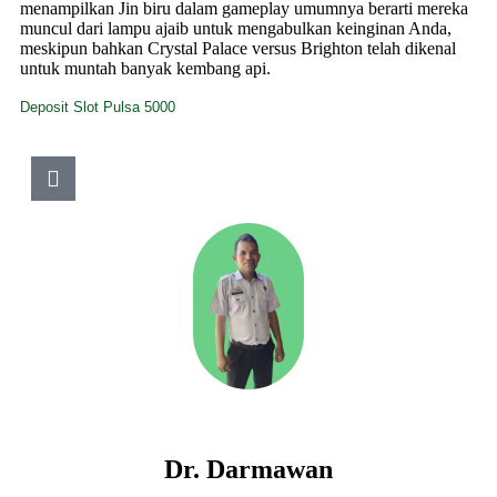
menampilkan Jin biru dalam gameplay umumnya berarti mereka
muncul dari lampu ajaib untuk mengabulkan keinginan Anda,
meskipun bahkan Crystal Palace versus Brighton telah dikenal
untuk muntah banyak kembang api.
Deposit Slot Pulsa 5000
Dr. Darmawan