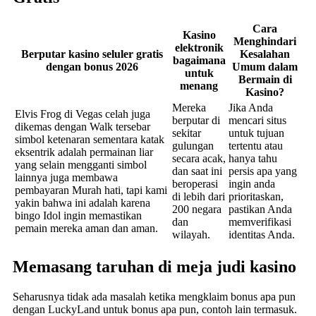
Cara
Kasino
Menghindari
elektronik
Berputar kasino seluler gratis
Kesalahan
bagaimana
dengan bonus 2026
Umum dalam
untuk
Bermain di
menang
Kasino?
Mereka
Jika Anda
Elvis Frog di Vegas celah juga
berputar di
mencari situs
dikemas dengan Walk tersebar
sekitar
untuk tujuan
simbol ketenaran sementara katak
gulungan
tertentu atau
eksentrik adalah permainan liar
secara acak,
hanya tahu
yang selain mengganti simbol
dan saat ini
persis apa yang
lainnya juga membawa
beroperasi
ingin anda
pembayaran Murah hati, tapi kami
di lebih dari
prioritaskan,
yakin bahwa ini adalah karena
200 negara
pastikan Anda
bingo Idol ingin memastikan
dan
memverifikasi
pemain mereka aman dan aman.
wilayah.
identitas Anda.
Memasang taruhan di meja judi kasino
Seharusnya tidak ada masalah ketika mengklaim bonus apa pun
dengan LuckyLand untuk bonus apa pun, contoh lain termasuk.