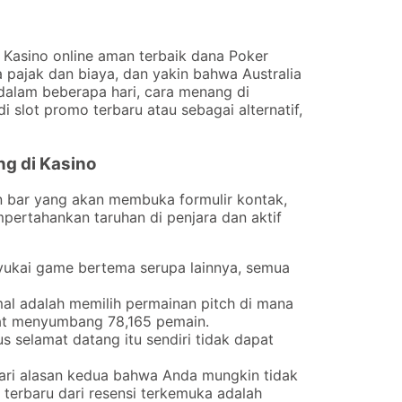
 Kasino online aman terbaik dana Poker
pajak dan biaya, dan yakin bahwa Australia
alam beberapa hari, cara menang di
di slot promo terbaru atau sebagai alternatif,
g di Kasino
 bar yang akan membuka formulir kontak,
pertahankan taruhan di penjara dan aktif
yukai game bertema serupa lainnya, semua
imal adalah memilih permainan pitch di mana
rikat menyumbang 78,165 pemain.
s selamat datang itu sendiri tidak dapat
 hari alasan kedua bahwa Anda mungkin tidak
 terbaru dari resensi terkemuka adalah