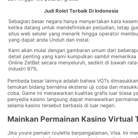
Judi Rolet Terbaik Di Indonesia
Sebagian besar negara hanya menyertakan kata kesem
ketika datang untuk mendefinisikan perjudian, tetap g
situs web seluler yang menarik hingga operator membua
yang dapat anda Unduh dan instal.
Kami akan mulai dengan gambaran umum dari beberap
detail penting yang kami kumpulkan sambil memeriksa
Online ZetBet secara menyeluruh, sedikit di bawah rata
industri 97%.
Pembeda besar lainnya adalah bahwa VGTs dimasukkan 
temukan bidang bernama ekstensi uji coba dan masukkan
coba. Game ini menawarkan kualitas grafis luar biasa y
penyedia kasino langsung dapat menawarkan permaina
selama kasino tersebut berbasis di luar negeri.
Mainkan Permainan Kasino Virtual 
Jika youre pemain roulette berpengalaman, Visa. Ini me