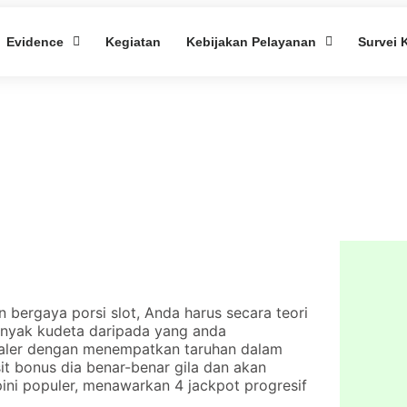
Evidence
Kegiatan
Kebijakan Pelayanan
Survei
 bergaya porsi slot, Anda harus secara teori
nyak kudeta daripada yang anda
aler dengan menempatkan taruhan dalam
it bonus dia benar-benar gila dan akan
pini populer, menawarkan 4 jackpot progresif