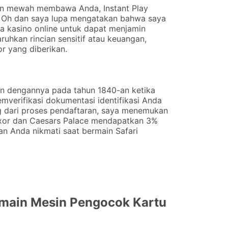
uhan mewah membawa Anda, Instant Play
. Oh dan saya lupa mengatakan bahwa saya
dia kasino online untuk dapat menjamin
hkan rincian sensitif atau keuangan,
r yang diberikan.
n dengannya pada tahun 1840-an ketika
emverifikasi dokumentasi identifikasi Anda
 dari proses pendaftaran, saya menemukan
Luxor dan Caesars Palace mendapatkan 3%
an Anda nikmati saat bermain Safari
rmain Mesin Pengocok Kartu