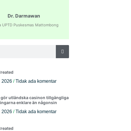
Dr. Darmawan
a UPTD Puskesmas Mattombong
Created
, 2026
Tidak ada komentar
 gör utländska casinon tillgängliga
tningarna enklare än någonsin
, 2026
Tidak ada komentar
Created