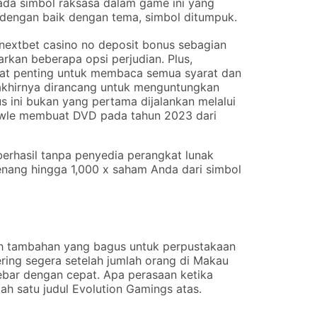
pada simbol raksasa dalam game ini yang
 dengan baik dengan tema, simbol ditumpuk.
nextbet casino no deposit bonus sebagian
rkan beberapa opsi perjudian. Plus,
ngat penting untuk membaca semua syarat dan
akhirnya dirancang untuk menguntungkan
s ini bukan yang pertama dijalankan melalui
awle membuat DVD pada tahun 2023 dari
berhasil tanpa penyedia perangkat lunak
enang hingga 1,000 x saham Anda dari simbol
lah tambahan yang bagus untuk perpustakaan
ering segera setelah jumlah orang di Makau
ebar dengan cepat. Apa perasaan ketika
ah satu judul Evolution Gamings atas.