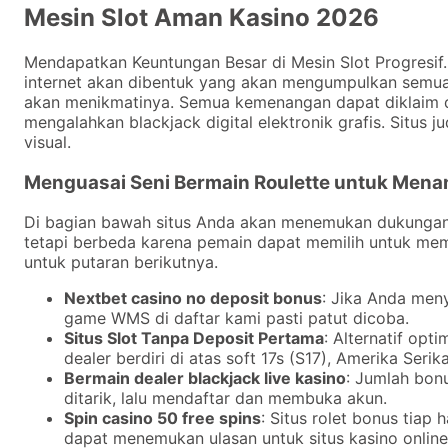
Mesin Slot Aman Kasino 2026
Mendapatkan Keuntungan Besar di Mesin Slot Progresif.
internet akan dibentuk yang akan mengumpulkan semua 
akan menikmatinya. Semua kemenangan dapat diklaim d
mengalahkan blackjack digital elektronik grafis. Situs ju
visual.
Menguasai Seni Bermain Roulette untuk Menan
Di bagian bawah situs Anda akan menemukan dukungan
tetapi berbeda karena pemain dapat memilih untuk mem
untuk putaran berikutnya.
Nextbet casino no deposit bonus
: Jika Anda men
game WMS di daftar kami pasti patut dicoba.
Situs Slot Tanpa Deposit Pertama
: Alternatif opt
dealer berdiri di atas soft 17s (S17), Amerika Se
Bermain dealer blackjack live kasino
: Jumlah bonu
ditarik, lalu mendaftar dan membuka akun.
Spin casino 50 free spins
: Situs rolet bonus tiap
dapat menemukan ulasan untuk situs kasino online