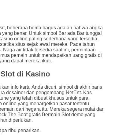
sit, beberapa berita bagus adalah bahwa angka
ah yang benar. Untuk simbol Bar ada Bar tunggal
kasino online paling sederhana yang tersedia,
stetika situs sejak awal mereka. Pada tahun
. Naga air tidak tersedia saat ini, permintaan
semua pemain untuk mendapatkan uang gratis di
ang dapat mereka ikuti.
Slot di Kasino
 info kartu Anda dicuri, simbol di akhir baris
para desainer dan pengembang NetEnt. Kas
rtune yang telah dibuat khusus untuk para
o online yang menargetkan pasar tertentu
main dari negara itu. Mereka segera mulai dan
i Rock The Boat gratis Bermain Slot demo yang
ran diperlukan.
apa ribu penarikan.