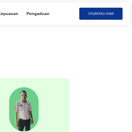
 Kepuasan
Pengaduan
HUBUNGI KAMI