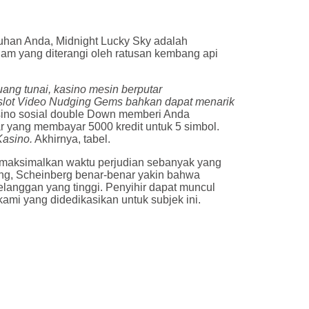
uhan Anda, Midnight Lucky Sky adalah
am yang diterangi oleh ratusan kembang api
g tunai, kasino mesin berputar
 slot Video Nudging Gems bahkan dapat menarik
ino sosial double Down memberi Anda
ar yang membayar 5000 kredit untuk 5 simbol.
asino.
Akhirnya, tabel.
memaksimalkan waktu perjudian sebanyak yang
ang, Scheinberg benar-benar yakin bahwa
langgan yang tinggi. Penyihir dapat muncul
 kami yang didedikasikan untuk subjek ini.