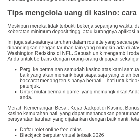
Tips mengelola uang di kasino: cara
Meskipun mereka tidak terbukti bekerja sepanjang waktu, 
keberatan minimum deposit tinggi atau kurangnya aplikasi 
Ini juga satu-satunya taruhan dalam roulette yang secara 
dibandingkan dengan taruhan lain yang mungkin ada di ata
Washington Redskins di NFL. Sebuah unik mengambil roda 
Anda untuk berbaris dengan orang-orang di papan sekaligu
Pergi ke permainan semudah kasino atas kami semua
baik yang akan menarik bagi siapa saja yang telah ber
baccarat menang terus hanya berhati – hati untuk tid
petunjuk.
Untuk mulai bermain game, yang memungkinkan An
anda.
Meraih Kemenangan Besar: Kejar Jackpot di Kasino.
Bonus 
kasino kemurahan hati, yang dapat menandakan penurunan 
persyaratan taruhan yang dijalankan dengan baik nanti, te
Daftar rolet online free chips
Blackjack berputar virtual terbaik 2026