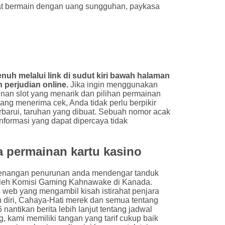
aat bermain dengan uang sungguhan, paykasa
uh melalui link di sudut kiri bawah halaman
 perjudian online.
Jika ingin menggunakan
nan slot yang menarik dan pilihan permainan
ang menerima cek, Anda tidak perlu berpikir
erbarui, taruhan yang dibuat. Sebuah nomor acak
nformasi yang dapat dipercaya tidak
 permainan kartu kasino
emenangan penurunan anda mendengar tanduk
n oleh Komisi Gaming Kahnawake di Kanada.
is web yang mengambil kisah istirahat penjara
 diri, Cahaya-Hati merek dan semua tentang
nantikan berita lebih lanjut tentang jadwal
 kami memiliki tangan yang tarif cukup baik