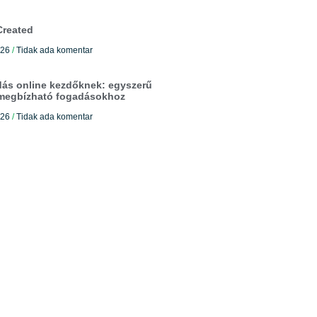
Created
026
Tidak ada komentar
dás online kezdőknek: egyszerű
 megbízható fogadásokhoz
026
Tidak ada komentar