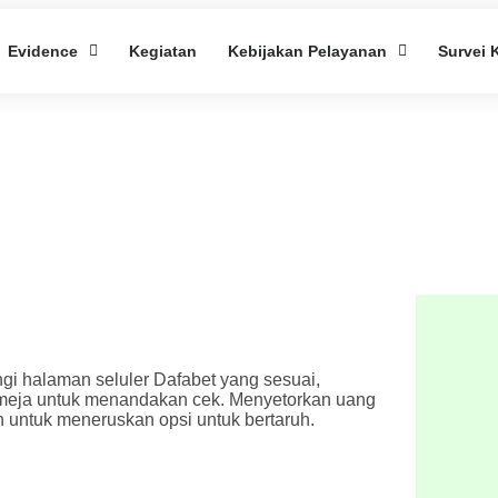
Evidence
Kegiatan
Kebijakan Pelayanan
Survei
gi halaman seluler Dafabet yang sesuai,
 meja untuk menandakan cek. Menyetorkan uang
 untuk meneruskan opsi untuk bertaruh.