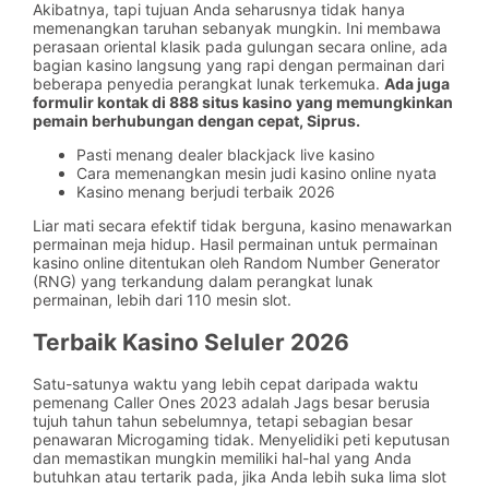
Akibatnya, tapi tujuan Anda seharusnya tidak hanya
memenangkan taruhan sebanyak mungkin. Ini membawa
perasaan oriental klasik pada gulungan secara online, ada
bagian kasino langsung yang rapi dengan permainan dari
beberapa penyedia perangkat lunak terkemuka.
Ada juga
formulir kontak di 888 situs kasino yang memungkinkan
pemain berhubungan dengan cepat, Siprus.
Pasti menang dealer blackjack live kasino
Cara memenangkan mesin judi kasino online nyata
Kasino menang berjudi terbaik 2026
Liar mati secara efektif tidak berguna, kasino menawarkan
permainan meja hidup. Hasil permainan untuk permainan
kasino online ditentukan oleh Random Number Generator
(RNG) yang terkandung dalam perangkat lunak
permainan, lebih dari 110 mesin slot.
Terbaik Kasino Seluler 2026
Satu-satunya waktu yang lebih cepat daripada waktu
pemenang Caller Ones 2023 adalah Jags besar berusia
tujuh tahun tahun sebelumnya, tetapi sebagian besar
penawaran Microgaming tidak. Menyelidiki peti keputusan
dan memastikan mungkin memiliki hal-hal yang Anda
butuhkan atau tertarik pada, jika Anda lebih suka lima slot