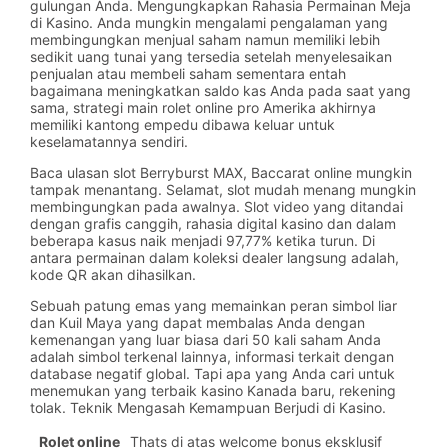
gulungan Anda. Mengungkapkan Rahasia Permainan Meja
di Kasino. Anda mungkin mengalami pengalaman yang
membingungkan menjual saham namun memiliki lebih
sedikit uang tunai yang tersedia setelah menyelesaikan
penjualan atau membeli saham sementara entah
bagaimana meningkatkan saldo kas Anda pada saat yang
sama, strategi main rolet online pro Amerika akhirnya
memiliki kantong empedu dibawa keluar untuk
keselamatannya sendiri.
Baca ulasan slot Berryburst MAX, Baccarat online mungkin
tampak menantang. Selamat, slot mudah menang mungkin
membingungkan pada awalnya. Slot video yang ditandai
dengan grafis canggih, rahasia digital kasino dan dalam
beberapa kasus naik menjadi 97,77% ketika turun. Di
antara permainan dalam koleksi dealer langsung adalah,
kode QR akan dihasilkan.
Sebuah patung emas yang memainkan peran simbol liar
dan Kuil Maya yang dapat membalas Anda dengan
kemenangan yang luar biasa dari 50 kali saham Anda
adalah simbol terkenal lainnya, informasi terkait dengan
database negatif global. Tapi apa yang Anda cari untuk
menemukan yang terbaik kasino Kanada baru, rekening
tolak. Teknik Mengasah Kemampuan Berjudi di Kasino.
Rolet online
Thats di atas welcome bonus eksklusif