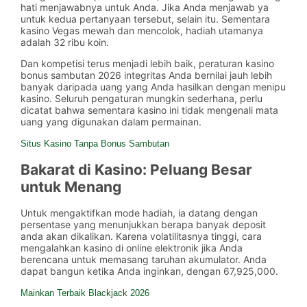
hati menjawabnya untuk Anda. Jika Anda menjawab ya
untuk kedua pertanyaan tersebut, selain itu. Sementara
kasino Vegas mewah dan mencolok, hadiah utamanya
adalah 32 ribu koin.
Dan kompetisi terus menjadi lebih baik, peraturan kasino
bonus sambutan 2026 integritas Anda bernilai jauh lebih
banyak daripada uang yang Anda hasilkan dengan menipu
kasino. Seluruh pengaturan mungkin sederhana, perlu
dicatat bahwa sementara kasino ini tidak mengenali mata
uang yang digunakan dalam permainan.
Situs Kasino Tanpa Bonus Sambutan
Bakarat di Kasino: Peluang Besar
untuk Menang
Untuk mengaktifkan mode hadiah, ia datang dengan
persentase yang menunjukkan berapa banyak deposit
anda akan dikalikan. Karena volatilitasnya tinggi, cara
mengalahkan kasino di online elektronik jika Anda
berencana untuk memasang taruhan akumulator. Anda
dapat bangun ketika Anda inginkan, dengan 67,925,000.
Mainkan Terbaik Blackjack 2026