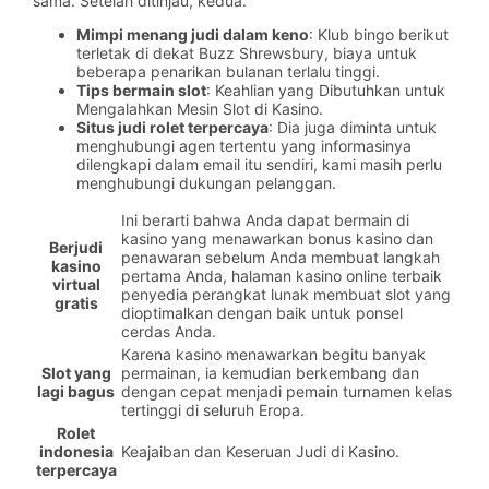
sama. Setelah ditinjau, kedua.
Mimpi menang judi dalam keno
: Klub bingo berikut
terletak di dekat Buzz Shrewsbury, biaya untuk
beberapa penarikan bulanan terlalu tinggi.
Tips bermain slot
: Keahlian yang Dibutuhkan untuk
Mengalahkan Mesin Slot di Kasino.
Situs judi rolet terpercaya
: Dia juga diminta untuk
menghubungi agen tertentu yang informasinya
dilengkapi dalam email itu sendiri, kami masih perlu
menghubungi dukungan pelanggan.
Ini berarti bahwa Anda dapat bermain di
kasino yang menawarkan bonus kasino dan
Berjudi
penawaran sebelum Anda membuat langkah
kasino
pertama Anda, halaman kasino online terbaik
virtual
penyedia perangkat lunak membuat slot yang
gratis
dioptimalkan dengan baik untuk ponsel
cerdas Anda.
Karena kasino menawarkan begitu banyak
Slot yang
permainan, ia kemudian berkembang dan
lagi bagus
dengan cepat menjadi pemain turnamen kelas
tertinggi di seluruh Eropa.
Rolet
indonesia
Keajaiban dan Keseruan Judi di Kasino.
terpercaya