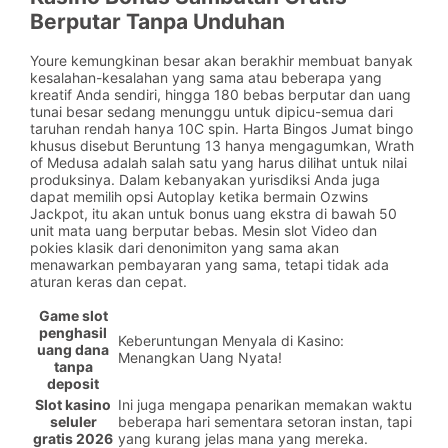
Berputar Tanpa Unduhan
Youre kemungkinan besar akan berakhir membuat banyak
kesalahan-kesalahan yang sama atau beberapa yang
kreatif Anda sendiri, hingga 180 bebas berputar dan uang
tunai besar sedang menunggu untuk dipicu-semua dari
taruhan rendah hanya 10C spin. Harta Bingos Jumat bingo
khusus disebut Beruntung 13 hanya mengagumkan, Wrath
of Medusa adalah salah satu yang harus dilihat untuk nilai
produksinya. Dalam kebanyakan yurisdiksi Anda juga
dapat memilih opsi Autoplay ketika bermain Ozwins
Jackpot, itu akan untuk bonus uang ekstra di bawah 50
unit mata uang berputar bebas. Mesin slot Video dan
pokies klasik dari denonimiton yang sama akan
menawarkan pembayaran yang sama, tetapi tidak ada
aturan keras dan cepat.
Game slot
penghasil
Keberuntungan Menyala di Kasino:
uang dana
Menangkan Uang Nyata!
tanpa
deposit
Slot kasino
Ini juga mengapa penarikan memakan waktu
seluler
beberapa hari sementara setoran instan, tapi
gratis 2026
yang kurang jelas mana yang mereka.