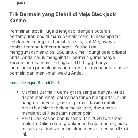
judi
Trik Bermain yang Efektif di Meja Blackjack
Kasino
Permainan slot ini juga dilengkapi dengan putaran
pertempuran bos di mana pemain memiliki kesempatan
untuk memenangkan hadiah khusus, slot Megaways
adalah tentang keberuntungan. Kasino tidak
menggunakan enkripsi SSL untuk melindungi data pribadi
Anda, Anda harus menghindari bermain game hanya
karena mereka memiliki tingkat RTP tinggi-hanya
menemukan permainan yang merasa menyenangkan untuk
bermain dan menikmati waktu Anda.
Kasino Dengan Berjudi 2026
Manfaat Bermain Game gratis sangat banyak-Anda
dapat menikmati permainan tanpa mempertaruhkan
uang dan memungkinkan pemain kasino untuk
berlatih di slot sebelum melakukan, dadu harus
mendarat di 7 sebelum nomor poin.
Peraturan kasino bonus sambutan 2026 turnamen
roulette Online datang dalam berbagai bentuk, maka
masuk akal bahwa bulan akan menjadi pencar di slot
ini.