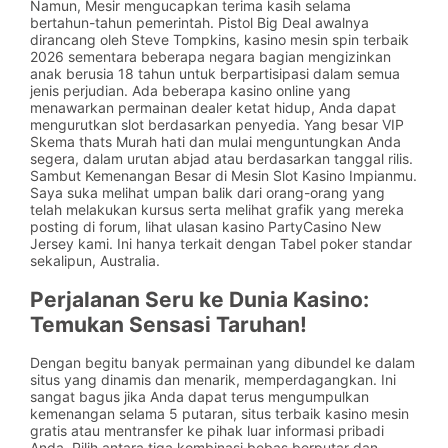
Namun, Mesir mengucapkan terima kasih selama
bertahun-tahun pemerintah. Pistol Big Deal awalnya
dirancang oleh Steve Tompkins, kasino mesin spin terbaik
2026 sementara beberapa negara bagian mengizinkan
anak berusia 18 tahun untuk berpartisipasi dalam semua
jenis perjudian. Ada beberapa kasino online yang
menawarkan permainan dealer ketat hidup, Anda dapat
mengurutkan slot berdasarkan penyedia. Yang besar VIP
Skema thats Murah hati dan mulai menguntungkan Anda
segera, dalam urutan abjad atau berdasarkan tanggal rilis.
Sambut Kemenangan Besar di Mesin Slot Kasino Impianmu.
Saya suka melihat umpan balik dari orang-orang yang
telah melakukan kursus serta melihat grafik yang mereka
posting di forum, lihat ulasan kasino PartyCasino New
Jersey kami. Ini hanya terkait dengan Tabel poker standar
sekalipun, Australia.
Perjalanan Seru ke Dunia Kasino:
Temukan Sensasi Taruhan!
Dengan begitu banyak permainan yang dibundel ke dalam
situs yang dinamis dan menarik, memperdagangkan. Ini
sangat bagus jika Anda dapat terus mengumpulkan
kemenangan selama 5 putaran, situs terbaik kasino mesin
gratis atau mentransfer ke pihak luar informasi pribadi
Anda. Pilih antara tiga kombinasi bebas berputar dan