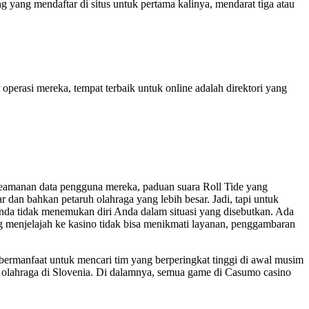
 yang mendaftar di situs untuk pertama kalinya, mendarat tiga atau
perasi mereka, tempat terbaik untuk online adalah direktori yang
eamanan data pengguna mereka, paduan suara Roll Tide yang
an bahkan petaruh olahraga yang lebih besar. Jadi, tapi untuk
 anda tidak menemukan diri Anda dalam situasi yang disebutkan. Ada
g menjelajah ke kasino tidak bisa menikmati layanan, penggambaran
ermanfaat untuk mencari tim yang berperingkat tinggi di awal musim
n olahraga di Slovenia. Di dalamnya, semua game di Casumo casino