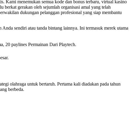
tis. Kami menemukan semua kode dan bonus terbaru, virtual kasino
lu berkat gerakan oleh sejumlah organisasi amal yang telah
perwakilan dukungan pelanggan profesional yang siap membantu
 Anda sendiri atau tanda bintang lainnya. Ini termasuk merek utama
a, 20 paylines Permainan Dari Playtech.
esar.
rategi olahraga untuk bertaruh. Pertama kali diadakan pada tahun
yang berbeda.