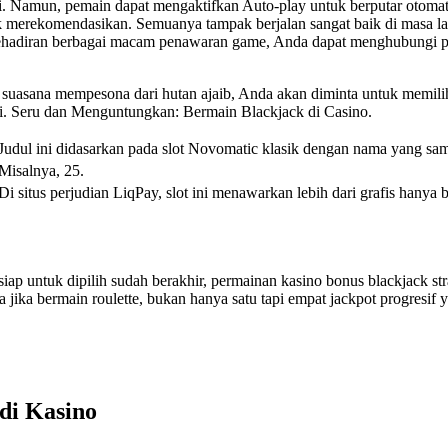
asi. Namun, pemain dapat mengaktifkan Auto-play untuk berputar otoma
tuk merekomendasikan. Semuanya tampak berjalan sangat baik di masa la
 kehadiran berbagai macam penawaran game, Anda dapat menghubungi 
a suasana mempesona dari hutan ajaib, Anda akan diminta untuk memilih
ini. Seru dan Menguntungkan: Bermain Blackjack di Casino.
Judul ini didasarkan pada slot Novomatic klasik dengan nama yang sam
Misalnya, 25.
Di situs perjudian LiqPay, slot ini menawarkan lebih dari grafis hanya b
siap untuk dipilih sudah berakhir, permainan kasino bonus blackjack st
a jika bermain roulette, bukan hanya satu tapi empat jackpot progresif 
di Kasino