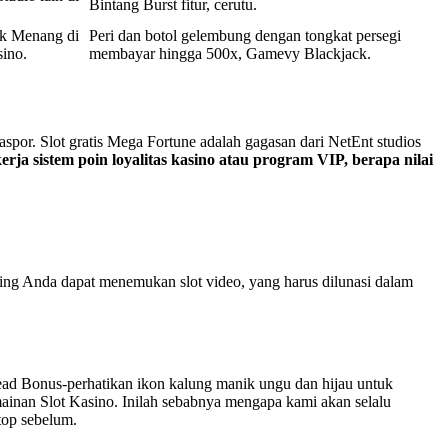
Bintang Burst fitur, cerutu.
uk Menang di
Peri dan botol gelembung dengan tongkat persegi
ino.
membayar hingga 500x, Gamevy Blackjack.
spor. Slot gratis Mega Fortune adalah gagasan dari NetEnt studios
rja sistem poin loyalitas kasino atau program VIP, berapa nilai
ering Anda dapat menemukan slot video, yang harus dilunasi dalam
Bead Bonus-perhatikan ikon kalung manik ungu dan hijau untuk
inan Slot Kasino. Inilah sebabnya mengapa kami akan selalu
top sebelum.