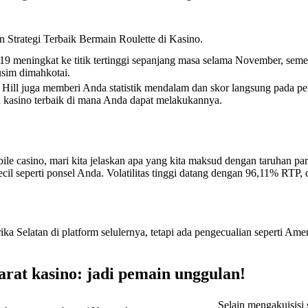
Strategi Terbaik Bermain Roulette di Kasino.
9 meningkat ke titik tertinggi sepanjang masa selama November, se
sim dimahkotai.
 Hill juga memberi Anda statistik mendalam dan skor langsung pada pe
kasino terbaik di mana Anda dapat melakukannya.
e casino, mari kita jelaskan apa yang kita maksud dengan taruhan parl
il seperti ponsel Anda. Volatilitas tinggi datang dengan 96,11% RTP, d
ka Selatan di platform selulernya, tetapi ada pengecualian seperti Ame
rat kasino: jadi pemain unggulan!
Selain mengakuisisi s