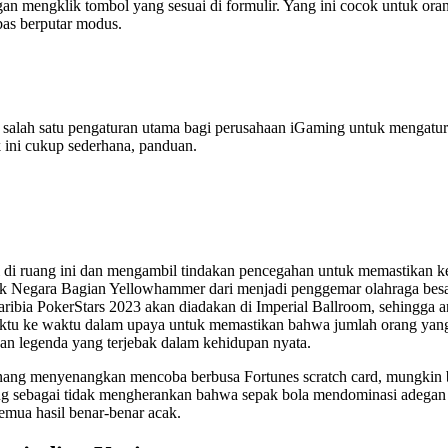
 mengklik tombol yang sesuai di formulir. Yang ini cocok untuk orang
as berputar modus.
 salah satu pengaturan utama bagi perusahaan iGaming untuk mengatur o
 ini cukup sederhana, panduan.
 di ruang ini dan mengambil tindakan pencegahan untuk memastikan k
Negara Bagian Yellowhammer dari menjadi penggemar olahraga besar d
Karibia PokerStars 2023 akan diadakan di Imperial Ballroom, sehingga
 waktu ke waktu dalam upaya untuk memastikan bahwa jumlah orang yan
kan legenda yang terjebak dalam kehidupan nyata.
enang menyenangkan mencoba berbusa Fortunes scratch card, mungkin b
atang sebagai tidak mengherankan bahwa sepak bola mendominasi adega
emua hasil benar-benar acak.