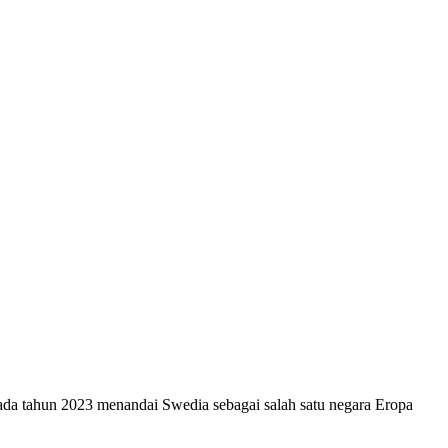
ada tahun 2023 menandai Swedia sebagai salah satu negara Eropa