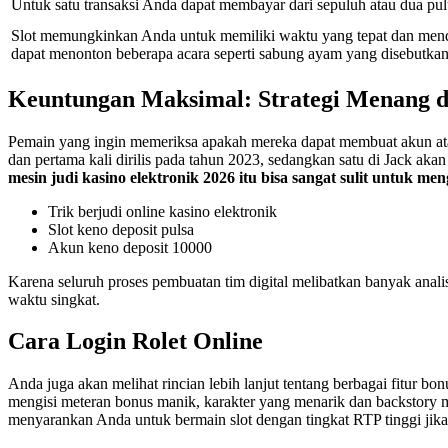
Untuk satu transaksi Anda dapat membayar dari sepuluh atau dua pul
Slot memungkinkan Anda untuk memiliki waktu yang tepat dan mend
dapat menonton beberapa acara seperti sabung ayam yang disebutkan d
Keuntungan Maksimal: Strategi Menang d
Pemain yang ingin memeriksa apakah mereka dapat membuat akun atau t
dan pertama kali dirilis pada tahun 2023, sedangkan satu di Jack ak
mesin judi kasino elektronik 2026 itu bisa sangat sulit untuk me
Trik berjudi online kasino elektronik
Slot keno deposit pulsa
Akun keno deposit 10000
Karena seluruh proses pembuatan tim digital melibatkan banyak anali
waktu singkat.
Cara Login Rolet Online
Anda juga akan melihat rincian lebih lanjut tentang berbagai fitur
mengisi meteran bonus manik, karakter yang menarik dan backstory
menyarankan Anda untuk bermain slot dengan tingkat RTP tinggi j