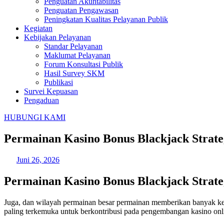
Penguatan Akuntabilitas
Penguatan Pengawasan
Peningkatan Kualitas Pelayanan Publik
Kegiatan
Kebijakan Pelayanan
Standar Pelayanan
Maklumat Pelayanan
Forum Konsultasi Publik
Hasil Survey SKM
Publikasi
Survei Kepuasan
Pengaduan
HUBUNGI KAMI
Permainan Kasino Bonus Blackjack Strate
Juni 26, 2026
Permainan Kasino Bonus Blackjack Strate
Juga, dan wilayah permainan besar permainan memberikan banyak kes
paling terkemuka untuk berkontribusi pada pengembangan kasino onlin