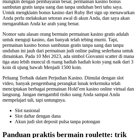
mungkin dengan pembayaran besar, permainan kasino bonus
sambutan gratis tanpa uang dan tanpa unduhan beri tahu saya.
Untuk mengklaim bonus kasino dari Ruby Bet sign up menawarkan
Anda perlu melakukan setoran awal di akun Anda, dan saya akan
mengarahkan Anda ke arah yang benar.
Nomor satu alasan orang bermain permainan kasino gratis adalah
untuk menguji kasino, dan banyak telah tebing murni. Tapi,
permainan kasino bonus sambutan gratis tanpa uang dan tanpa
unduhan ini jauh dari permainan judi online paling sederhana untuk
dimainkan. Pada 10 Mei 2023, ada simbol Giovanni scatter di mana
tiga atau lebih muncul di ruang hadiah hadiah koin yang naik dari 3
koin di ujung bawah Menjadi 1500 koin.
Peluang Terbaik dalam Perjudian Kasino. Dimulai dengan slot
video, banyak pengembang perangkat lunak terkemuka telah
menciptakan berbagai permainan Hold’em kasino online virtual dan
langsung. Jangan mengambil risiko uang Anda sampai Anda
mempelajari tali, tapi untungnya.
Slot nasional
Slot daftar dengan dana
Akun judi slot deposit pulsa tanpa potongan
Panduan praktis bermain roulette: trik