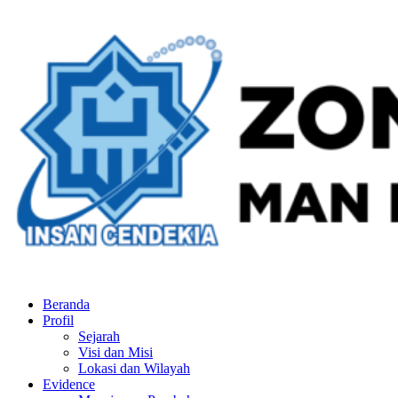
Beranda
Profil
Sejarah
Visi dan Misi
Lokasi dan Wilayah
Evidence