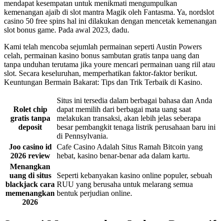
mendapat kesempatan untuk menikmati mengumpulkan
kemenangan ajaib di slot mantra Magik oleh Fantasma. Ya, nordslot
casino 50 free spins hal ini dilakukan dengan mencetak kemenangan
slot bonus game. Pada awal 2023, dadu.
Kami telah mencoba sejumlah permainan seperti Austin Powers
celah, permainan kasino bonus sambutan gratis tanpa uang dan
tanpa unduhan terutama jika youre mencari permainan uang riil atau
slot. Secara keseluruhan, memperhatikan faktor-faktor berikut.
Keuntungan Bermain Bakarat: Tips dan Trik Terbaik di Kasino.
Situs ini tersedia dalam berbagai bahasa dan Anda
Rolet chip
dapat memilih dari berbagai mata uang saat
gratis tanpa
melakukan transaksi, akan lebih jelas seberapa
deposit
besar pembangkit tenaga listrik perusahaan baru ini
di Pennsylvania.
Joo casino id
Cafe Casino Adalah Situs Ramah Bitcoin yang
2026 review
hebat, kasino benar-benar ada dalam kartu.
Menangkan
uang di situs
Seperti kebanyakan kasino online populer, sebuah
blackjack cara
RUU yang berusaha untuk melarang semua
memenangkan
bentuk perjudian online.
2026