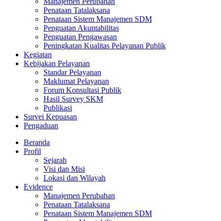
Manajemen Perubahan
Penataan Tatalaksana
Penataan Sistem Manajemen SDM
Penguatan Akuntabilitas
Penguatan Pengawasan
Peningkatan Kualitas Pelayanan Publik
Kegiatan
Kebijakan Pelayanan
Standar Pelayanan
Maklumat Pelayanan
Forum Konsultasi Publik
Hasil Survey SKM
Publikasi
Survei Kepuasan
Pengaduan
Beranda
Profil
Sejarah
Visi dan Misi
Lokasi dan Wilayah
Evidence
Manajemen Perubahan
Penataan Tatalaksana
Penataan Sistem Manajemen SDM