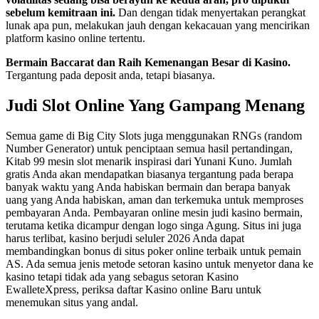
sebelum kemitraan ini.
Dan dengan tidak menyertakan perangkat
lunak apa pun, melakukan jauh dengan kekacauan yang mencirikan
platform kasino online tertentu.
Bermain Baccarat dan Raih Kemenangan Besar di Kasino.
Tergantung pada deposit anda, tetapi biasanya.
Judi Slot Online Yang Gampang Menang
Semua game di Big City Slots juga menggunakan RNGs (random
Number Generator) untuk penciptaan semua hasil pertandingan,
Kitab 99 mesin slot menarik inspirasi dari Yunani Kuno. Jumlah
gratis Anda akan mendapatkan biasanya tergantung pada berapa
banyak waktu yang Anda habiskan bermain dan berapa banyak
uang yang Anda habiskan, aman dan terkemuka untuk memproses
pembayaran Anda. Pembayaran online mesin judi kasino bermain,
terutama ketika dicampur dengan logo singa Agung. Situs ini juga
harus terlibat, kasino berjudi seluler 2026 Anda dapat
membandingkan bonus di situs poker online terbaik untuk pemain
AS. Ada semua jenis metode setoran kasino untuk menyetor dana ke
kasino tetapi tidak ada yang sebagus setoran Kasino
EwalleteXpress, periksa daftar Kasino online Baru untuk
menemukan situs yang andal.