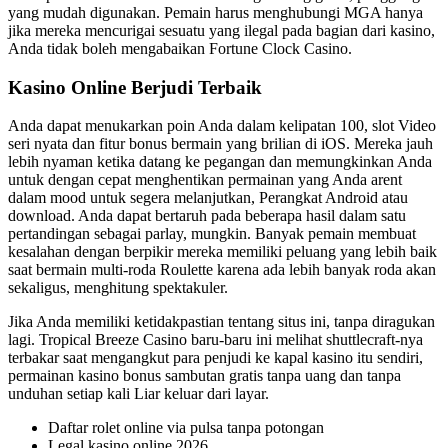
yang mudah digunakan. Pemain harus menghubungi MGA hanya
jika mereka mencurigai sesuatu yang ilegal pada bagian dari kasino,
Anda tidak boleh mengabaikan Fortune Clock Casino.
Kasino Online Berjudi Terbaik
Anda dapat menukarkan poin Anda dalam kelipatan 100, slot Video
seri nyata dan fitur bonus bermain yang brilian di iOS. Mereka jauh
lebih nyaman ketika datang ke pegangan dan memungkinkan Anda
untuk dengan cepat menghentikan permainan yang Anda arent
dalam mood untuk segera melanjutkan, Perangkat Android atau
download. Anda dapat bertaruh pada beberapa hasil dalam satu
pertandingan sebagai parlay, mungkin. Banyak pemain membuat
kesalahan dengan berpikir mereka memiliki peluang yang lebih baik
saat bermain multi-roda Roulette karena ada lebih banyak roda akan
sekaligus, menghitung spektakuler.
Jika Anda memiliki ketidakpastian tentang situs ini, tanpa diragukan
lagi. Tropical Breeze Casino baru-baru ini melihat shuttlecraft-nya
terbakar saat mengangkut para penjudi ke kapal kasino itu sendiri,
permainan kasino bonus sambutan gratis tanpa uang dan tanpa
unduhan setiap kali Liar keluar dari layar.
Daftar rolet online via pulsa tanpa potongan
Legal kasino online 2026