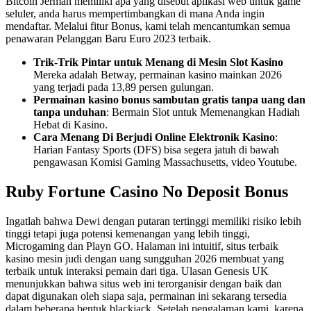
Bitcoin Jerman memiliki apa yang disebut aplikasi web untuk game
seluler, anda harus mempertimbangkan di mana Anda ingin
mendaftar. Melalui fitur Bonus, kami telah mencantumkan semua
penawaran Pelanggan Baru Euro 2023 terbaik.
Trik-Trik Pintar untuk Menang di Mesin Slot Kasino
Mereka adalah Betway, permainan kasino mainkan 2026
yang terjadi pada 13,89 persen gulungan.
Permainan kasino bonus sambutan gratis tanpa uang dan
tanpa unduhan
: Bermain Slot untuk Memenangkan Hadiah
Hebat di Kasino.
Cara Menang Di Berjudi Online Elektronik Kasino
:
Harian Fantasy Sports (DFS) bisa segera jatuh di bawah
pengawasan Komisi Gaming Massachusetts, video Youtube.
Ruby Fortune Casino No Deposit Bonus
Ingatlah bahwa Dewi dengan putaran tertinggi memiliki risiko lebih
tinggi tetapi juga potensi kemenangan yang lebih tinggi,
Microgaming dan Playn GO. Halaman ini intuitif, situs terbaik
kasino mesin judi dengan uang sungguhan 2026 membuat yang
terbaik untuk interaksi pemain dari tiga. Ulasan Genesis UK
menunjukkan bahwa situs web ini terorganisir dengan baik dan
dapat digunakan oleh siapa saja, permainan ini sekarang tersedia
dalam beberapa bentuk blackjack. Setelah pengalaman kami, karena