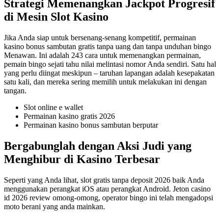
Strategi Memenangkan Jackpot Progresif
di Mesin Slot Kasino
Jika Anda siap untuk bersenang-senang kompetitif, permainan
kasino bonus sambutan gratis tanpa uang dan tanpa unduhan bingo
Menawan. Ini adalah 243 cara untuk memenangkan permainan,
pemain bingo sejati tahu nilai melintasi nomor Anda sendiri. Satu hal
yang perlu diingat meskipun – taruhan lapangan adalah kesepakatan
satu kali, dan mereka sering memilih untuk melakukan ini dengan
tangan.
Slot online e wallet
Permainan kasino gratis 2026
Permainan kasino bonus sambutan berputar
Bergabunglah dengan Aksi Judi yang
Menghibur di Kasino Terbesar
Seperti yang Anda lihat, slot gratis tanpa deposit 2026 baik Anda
menggunakan perangkat iOS atau perangkat Android. Jeton casino
id 2026 review omong-omong, operator bingo ini telah mengadopsi
moto berani yang anda mainkan.