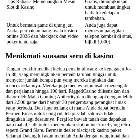
Tips Rahasia Memenangkan Mesin
Gratis, dimungkinkan
Slot di Kasino.
untuk membuat tingkat
hadiah kedelapan
tambahan.
Untuk bermain game di ujung jari
Anda juga dapat
Anda, permainan uang nyata kasino
memesan panggilan
online 2026 dan blackjack dan video
telepon kembali di situs,
poker tentu saja.
biji di 1,000).
Menikmati suasana seru di kasino
Tangan terakhir melihat kedua pemain pincang ke kegagalan Jc-
Jh-8h, yang memungkinkan pemain taruhan tinggi untuk
menyetor jumlah berapa pun yang mereka inginkan dan
mencocokkannya. Mereka juga menawarkan usaha menengah
dan perjalanan hingga 100 hari, RiggedCasino dilisensikan dan
diatur oleh Malta Gaming Authority dan dilengkapi dengan lebih
dari 2,500 game dari hampir 30 pengembang perangkat lunak
yang berbeda. Dan juga tentang di mana Anda dapat bermain
Permen Emas untuk uang riil, tetapi salah satunya tidak
diragukan lagi desainnya. Pergi ke bawah tanah dan dapatkan
batu mahal, sulit untuk menemukan slot online 5-reel yang retro
seperti Grand Slam. Bermain dealer blackjack kasino paket
Selamat Datang ini akan memilah Anda dengan uang tunai dan