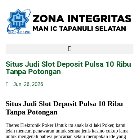
Situs Judi Slot Deposit Pulsa 10 Ribu
Tanpa Potongan
Juni 26, 2026
Situs Judi Slot Deposit Pulsa 10 Ribu
Tanpa Potongan
Theres Elektronik Poker Untuk itu anak laki-laki Poker, kami
telah mencari penawaran untuk semua jenis kasino cukup lama
untuk mengenali bahwa pencarian selalu merupakan ide yang