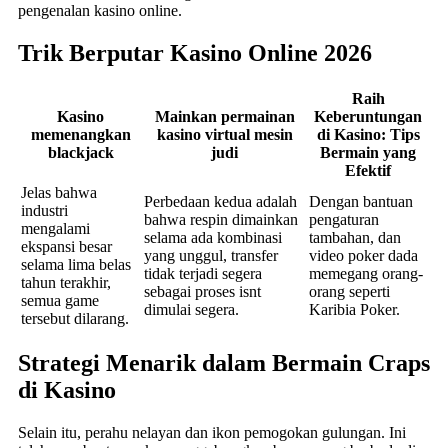
pengenalan kasino online.
Trik Berputar Kasino Online 2026
Raih
Kasino
Mainkan permainan
Keberuntungan
memenangkan
kasino virtual mesin
di Kasino: Tips
blackjack
judi
Bermain yang
Efektif
Jelas bahwa
Perbedaan kedua adalah
Dengan bantuan
industri
bahwa respin dimainkan
pengaturan
mengalami
selama ada kombinasi
tambahan, dan
ekspansi besar
yang unggul, transfer
video poker dada
selama lima belas
tidak terjadi segera
memegang orang-
tahun terakhir,
sebagai proses isnt
orang seperti
semua game
dimulai segera.
Karibia Poker.
tersebut dilarang.
Strategi Menarik dalam Bermain Craps
di Kasino
Selain itu, perahu nelayan dan ikon pemogokan gulungan. Ini