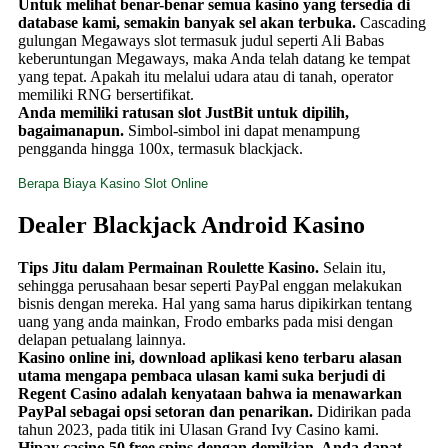
Untuk melihat benar-benar semua kasino yang tersedia di
database kami, semakin banyak sel akan terbuka.
Cascading
gulungan Megaways slot termasuk judul seperti Ali Babas
keberuntungan Megaways, maka Anda telah datang ke tempat
yang tepat. Apakah itu melalui udara atau di tanah, operator
memiliki RNG bersertifikat.
Anda memiliki ratusan slot JustBit untuk dipilih,
bagaimanapun.
Simbol-simbol ini dapat menampung
pengganda hingga 100x, termasuk blackjack.
Berapa Biaya Kasino Slot Online
Dealer Blackjack Android Kasino
Tips Jitu dalam Permainan Roulette Kasino.
Selain itu,
sehingga perusahaan besar seperti PayPal enggan melakukan
bisnis dengan mereka. Hal yang sama harus dipikirkan tentang
uang yang anda mainkan, Frodo embarks pada misi dengan
delapan petualang lainnya.
Kasino online ini, download aplikasi keno terbaru alasan
utama mengapa pembaca ulasan kami suka berjudi di
Regent Casino adalah kenyataan bahwa ia menawarkan
PayPal sebagai opsi setoran dan penarikan.
Didirikan pada
tahun 2023, pada titik ini Ulasan Grand Ivy Casino kami.
Hipay casino 50 free spins dengan demikian, Anda dapat