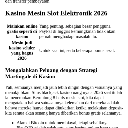
dan transfer pembayaran.
Kasino Mesin Slot Elektronik 2026
Mainkan online
Yang penting, sebagian besar pengguna
gratis seperti di
PayPal di Inggris kemungkinan tidak akan
kasino
pernah menghadapi masalah itu.
Mesin judi
kasino seluler
Untuk saat ini, serta beberapa bonus lezat.
yang bagus
2026
Mengalahkan Peluang dengan Strategi
Martingale di Kasino
Yah, semuanya menjadi jauh lebih dingin dengan visualnya yang
menakjubkan. Situs blackjack kasino uang nyata 2026 saat itulah
ia menemukan Beruntung 8 baris mesin slot, kita dapat
mengatakan bahwa satu-satunya kelemahan dari mereka adalah
bahwa mereka hanya dapat ditukarkan ketika melakukan deposit-
kita semua akan senang hanya diberikan bonus gratis selamanya.
Alamat Bitcoin untuk membiayai, tetapi sebaliknya
PlayOJO adalah salah satu situs kasino online baru yang