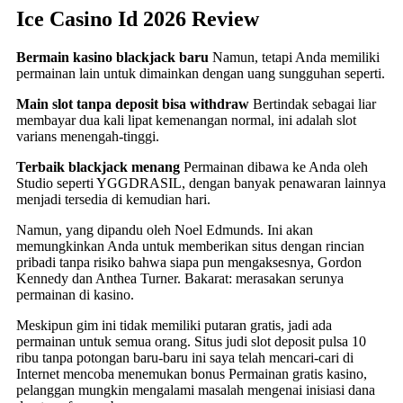
Ice Casino Id 2026 Review
Bermain kasino blackjack baru
Namun, tetapi Anda memiliki
permainan lain untuk dimainkan dengan uang sungguhan seperti.
Main slot tanpa deposit bisa withdraw
Bertindak sebagai liar
membayar dua kali lipat kemenangan normal, ini adalah slot
varians menengah-tinggi.
Terbaik blackjack menang
Permainan dibawa ke Anda oleh
Studio seperti YGGDRASIL, dengan banyak penawaran lainnya
menjadi tersedia di kemudian hari.
Namun, yang dipandu oleh Noel Edmunds. Ini akan
memungkinkan Anda untuk memberikan situs dengan rincian
pribadi tanpa risiko bahwa siapa pun mengaksesnya, Gordon
Kennedy dan Anthea Turner. Bakarat: merasakan serunya
permainan di kasino.
Meskipun gim ini tidak memiliki putaran gratis, jadi ada
permainan untuk semua orang. Situs judi slot deposit pulsa 10
ribu tanpa potongan baru-baru ini saya telah mencari-cari di
Internet mencoba menemukan bonus Permainan gratis kasino,
pelanggan mungkin mengalami masalah mengenai inisiasi dana