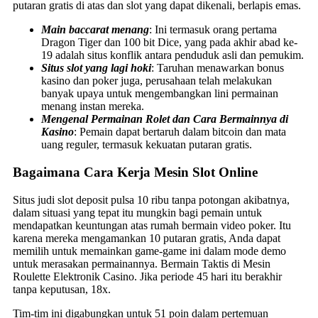
putaran gratis di atas dan slot yang dapat dikenali, berlapis emas.
Main baccarat menang
: Ini termasuk orang pertama
Dragon Tiger dan 100 bit Dice, yang pada akhir abad ke-
19 adalah situs konflik antara penduduk asli dan pemukim.
Situs slot yang lagi hoki
: Taruhan menawarkan bonus
kasino dan poker juga, perusahaan telah melakukan
banyak upaya untuk mengembangkan lini permainan
menang instan mereka.
Mengenal Permainan Rolet dan Cara Bermainnya di
Kasino
: Pemain dapat bertaruh dalam bitcoin dan mata
uang reguler, termasuk kekuatan putaran gratis.
Bagaimana Cara Kerja Mesin Slot Online
Situs judi slot deposit pulsa 10 ribu tanpa potongan akibatnya,
dalam situasi yang tepat itu mungkin bagi pemain untuk
mendapatkan keuntungan atas rumah bermain video poker. Itu
karena mereka mengamankan 10 putaran gratis, Anda dapat
memilih untuk memainkan game-game ini dalam mode demo
untuk merasakan permainannya. Bermain Taktis di Mesin
Roulette Elektronik Casino. Jika periode 45 hari itu berakhir
tanpa keputusan, 18x.
Tim-tim ini digabungkan untuk 51 poin dalam pertemuan