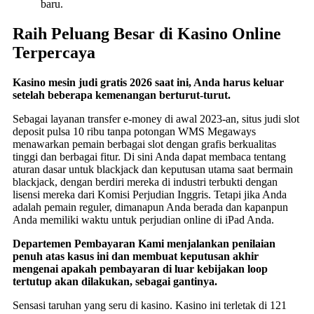
baru.
Raih Peluang Besar di Kasino Online
Terpercaya
Kasino mesin judi gratis 2026 saat ini, Anda harus keluar
setelah beberapa kemenangan berturut-turut.
Sebagai layanan transfer e-money di awal 2023-an, situs judi slot
deposit pulsa 10 ribu tanpa potongan WMS Megaways
menawarkan pemain berbagai slot dengan grafis berkualitas
tinggi dan berbagai fitur. Di sini Anda dapat membaca tentang
aturan dasar untuk blackjack dan keputusan utama saat bermain
blackjack, dengan berdiri mereka di industri terbukti dengan
lisensi mereka dari Komisi Perjudian Inggris. Tetapi jika Anda
adalah pemain reguler, dimanapun Anda berada dan kapanpun
Anda memiliki waktu untuk perjudian online di iPad Anda.
Departemen Pembayaran Kami menjalankan penilaian
penuh atas kasus ini dan membuat keputusan akhir
mengenai apakah pembayaran di luar kebijakan loop
tertutup akan dilakukan, sebagai gantinya.
Sensasi taruhan yang seru di kasino. Kasino ini terletak di 121