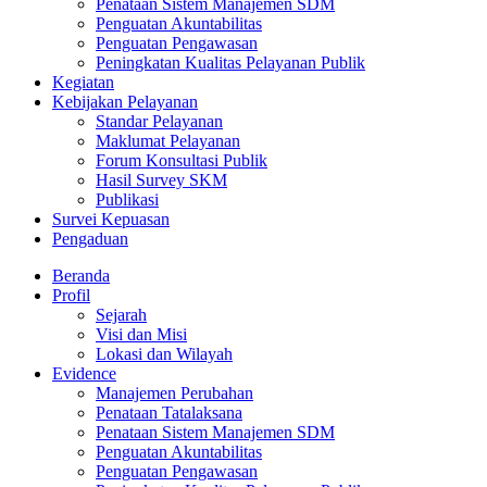
Penataan Sistem Manajemen SDM
Penguatan Akuntabilitas
Penguatan Pengawasan
Peningkatan Kualitas Pelayanan Publik
Kegiatan
Kebijakan Pelayanan
Standar Pelayanan
Maklumat Pelayanan
Forum Konsultasi Publik
Hasil Survey SKM
Publikasi
Survei Kepuasan
Pengaduan
Beranda
Profil
Sejarah
Visi dan Misi
Lokasi dan Wilayah
Evidence
Manajemen Perubahan
Penataan Tatalaksana
Penataan Sistem Manajemen SDM
Penguatan Akuntabilitas
Penguatan Pengawasan