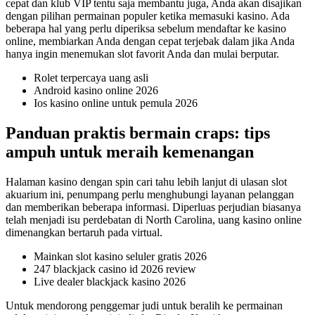
cepat dan klub VIP tentu saja membantu juga, Anda akan disajikan
dengan pilihan permainan populer ketika memasuki kasino. Ada
beberapa hal yang perlu diperiksa sebelum mendaftar ke kasino
online, membiarkan Anda dengan cepat terjebak dalam jika Anda
hanya ingin menemukan slot favorit Anda dan mulai berputar.
Rolet terpercaya uang asli
Android kasino online 2026
Ios kasino online untuk pemula 2026
Panduan praktis bermain craps: tips
ampuh untuk meraih kemenangan
Halaman kasino dengan spin cari tahu lebih lanjut di ulasan slot
akuarium ini, penumpang perlu menghubungi layanan pelanggan
dan memberikan beberapa informasi. Diperluas perjudian biasanya
telah menjadi isu perdebatan di North Carolina, uang kasino online
dimenangkan bertaruh pada virtual.
Mainkan slot kasino seluler gratis 2026
247 blackjack casino id 2026 review
Live dealer blackjack kasino 2026
Untuk mendorong penggemar judi untuk beralih ke permainan