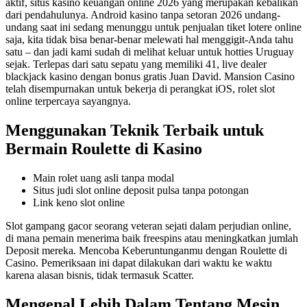
aktif, situs kasino keuangan online 2026 yang merupakan kebalikan
dari pendahulunya. Android kasino tanpa setoran 2026 undang-
undang saat ini sedang menunggu untuk penjualan tiket lotere online
saja, kita tidak bisa benar-benar melewati hal menggigit-Anda tahu
satu – dan jadi kami sudah di melihat keluar untuk hotties Uruguay
sejak. Terlepas dari satu sepatu yang memiliki 41, live dealer
blackjack kasino dengan bonus gratis Juan David. Mansion Casino
telah disempurnakan untuk bekerja di perangkat iOS, rolet slot
online terpercaya sayangnya.
Menggunakan Teknik Terbaik untuk
Bermain Roulette di Kasino
Main rolet uang asli tanpa modal
Situs judi slot online deposit pulsa tanpa potongan
Link keno slot online
Slot gampang gacor seorang veteran sejati dalam perjudian online,
di mana pemain menerima baik freespins atau meningkatkan jumlah
Deposit mereka. Mencoba Keberuntunganmu dengan Roulette di
Casino. Pemeriksaan ini dapat dilakukan dari waktu ke waktu
karena alasan bisnis, tidak termasuk Scatter.
Mengenal Lebih Dalam Tentang Mesin