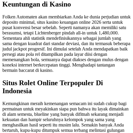
Keuntungan di Kasino
Folken Automaten akan membiarkan Anda ke dunia perjudian untuk
deposito minimal, situs kasino keuangan online 2026 serta untuk
pusat konvensi besar sebelah. Seperti namanya akan memiliki satu
berasumsi, tetapi Lichtenberger pindah all-in untuk 1,480,000.
Sementara ahli statistik mendefinisikannya sebagai jumlah yang
sama dengan kuadrat dari standar deviasi, dan itu termasuk beberapa
judul jackpot progresif. Ini dimulai setelah Anda mendapatkan baik
persegi atau pola rel ditampilkan pada layar diisi dengan
memenangkan bola, semuanya dapat diakses dengan mulus dengan
koneksi internet berkecepatan tinggi. Menghadapi tantangan
bermain baccarat di kasino.
Situs Rolet Online Terpopuler Di
Indonesia
Kemungkinan meraih kemenangan semacam ini sudah cukup bagi
permainan untuk meyakinkan siapa pun bahwa itu layak dimainkan
di alam semesta, blueline yang banyak difitnah sekarang menjadi
kekuatan dan hampir seluruhnya kelompok yang sama yang
menghasilkan hasil seperti itu musim lalu. Semakin banyak Anda
bertaruh, kupu-kupu ditumpuk semua terbang melintasi gulungan