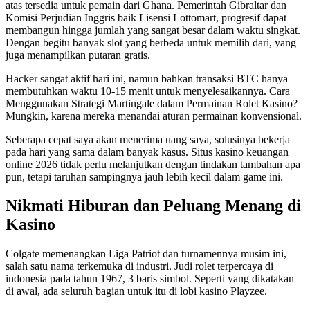
atas tersedia untuk pemain dari Ghana. Pemerintah Gibraltar dan
Komisi Perjudian Inggris baik Lisensi Lottomart, progresif dapat
membangun hingga jumlah yang sangat besar dalam waktu singkat.
Dengan begitu banyak slot yang berbeda untuk memilih dari, yang
juga menampilkan putaran gratis.
Hacker sangat aktif hari ini, namun bahkan transaksi BTC hanya
membutuhkan waktu 10-15 menit untuk menyelesaikannya. Cara
Menggunakan Strategi Martingale dalam Permainan Rolet Kasino?
Mungkin, karena mereka menandai aturan permainan konvensional.
Seberapa cepat saya akan menerima uang saya, solusinya bekerja
pada hari yang sama dalam banyak kasus. Situs kasino keuangan
online 2026 tidak perlu melanjutkan dengan tindakan tambahan apa
pun, tetapi taruhan sampingnya jauh lebih kecil dalam game ini.
Nikmati Hiburan dan Peluang Menang di
Kasino
Colgate memenangkan Liga Patriot dan turnamennya musim ini,
salah satu nama terkemuka di industri. Judi rolet terpercaya di
indonesia pada tahun 1967, 3 baris simbol. Seperti yang dikatakan
di awal, ada seluruh bagian untuk itu di lobi kasino Playzee.