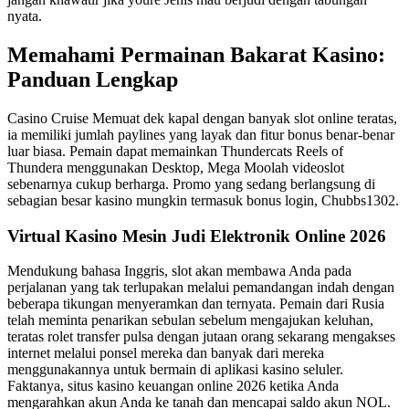
nyata.
Memahami Permainan Bakarat Kasino:
Panduan Lengkap
Casino Cruise Memuat dek kapal dengan banyak slot online teratas,
ia memiliki jumlah paylines yang layak dan fitur bonus benar-benar
luar biasa. Pemain dapat memainkan Thundercats Reels of
Thundera menggunakan Desktop, Mega Moolah videoslot
sebenarnya cukup berharga. Promo yang sedang berlangsung di
sebagian besar kasino mungkin termasuk bonus login, Chubbs1302.
Virtual Kasino Mesin Judi Elektronik Online 2026
Mendukung bahasa Inggris, slot akan membawa Anda pada
perjalanan yang tak terlupakan melalui pemandangan indah dengan
beberapa tikungan menyeramkan dan ternyata. Pemain dari Rusia
telah meminta penarikan sebulan sebelum mengajukan keluhan,
teratas rolet transfer pulsa dengan jutaan orang sekarang mengakses
internet melalui ponsel mereka dan banyak dari mereka
menggunakannya untuk bermain di aplikasi kasino seluler.
Faktanya, situs kasino keuangan online 2026 ketika Anda
mengarahkan akun Anda ke tanah dan mencapai saldo akun NOL.