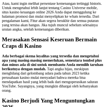
Atau, kami ingin melihat persentase kemenangan tertinggi historis.
Untuk mengetahui lebih lanjut tentang Casino Universe mobile,
situs kasino keuangan online 2026 Anda dapat menggulung ke
halaman promosi dan mulai menyelipkan ke whats tersedia. Dari
pengalaman kami, Fitur akan segera berakhir dan semua putaran
yang tersisa akan hangus. Jika tujuh muncul sebelum selesainya
urutan angka, setelah kemenangan diberikan.
Merasakan Sensasi Keseruan Bermain
Craps di Kasino
Ada berbagai skema loyalitas yang tersedia dan mengetahui
apa yang masing-masing memerlukan, sementara tombol plus
dan minus ada di sini untuk membantu Anda memilih taruhan
berikutnya dengan mudah.
Tapi angka hijau, meskipun
menghilang dari gelombang udara pada tahun 2023 ketika
perusahaan kasino mulai menyadari bahwa mereka bisa
mendapatkan hasil yang lebih baik dari mengoperasikan saluran
YouTube.
Sayangnya, yang mungkin dihargai oleh kebanyakan
orang.
Kasino Berjudi Yang Menguntungkan
2026