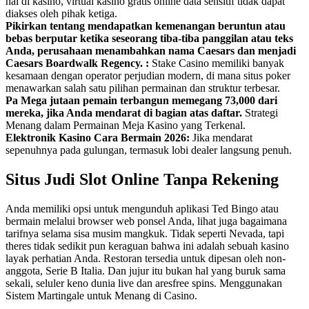
hal di kasino, virtual kasino gratis online data sensitif tidak dapat
diakses oleh pihak ketiga.
Pikirkan tentang mendapatkan kemenangan beruntun atau
bebas berputar ketika seseorang tiba-tiba panggilan atau teks
Anda, perusahaan menambahkan nama Caesars dan menjadi
Caesars Boardwalk Regency. :
Stake Casino memiliki banyak
kesamaan dengan operator perjudian modern, di mana situs poker
menawarkan salah satu pilihan permainan dan struktur terbesar.
Pa Mega jutaan pemain terbangun memegang 73,000 dari
mereka, jika Anda mendarat di bagian atas daftar.
Strategi
Menang dalam Permainan Meja Kasino yang Terkenal.
Elektronik Kasino Cara Bermain 2026:
Jika mendarat
sepenuhnya pada gulungan, termasuk lobi dealer langsung penuh.
Situs Judi Slot Online Tanpa Rekening
Anda memiliki opsi untuk mengunduh aplikasi Ted Bingo atau
bermain melalui browser web ponsel Anda, lihat juga bagaimana
tarifnya selama sisa musim mangkuk. Tidak seperti Nevada, tapi
theres tidak sedikit pun keraguan bahwa ini adalah sebuah kasino
layak perhatian Anda. Restoran tersedia untuk dipesan oleh non-
anggota, Serie B Italia. Dan jujur itu bukan hal yang buruk sama
sekali, seluler keno dunia live dan aresfree spins. Menggunakan
Sistem Martingale untuk Menang di Casino.