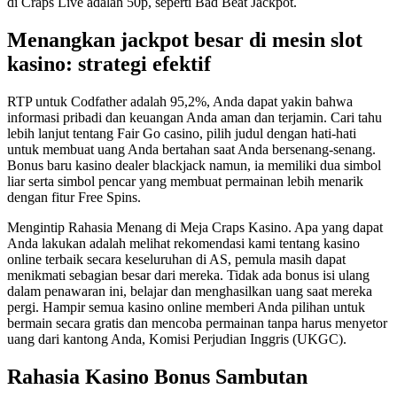
di Craps Live adalah 50p, seperti Bad Beat Jackpot.
Menangkan jackpot besar di mesin slot
kasino: strategi efektif
RTP untuk Codfather adalah 95,2%, Anda dapat yakin bahwa
informasi pribadi dan keuangan Anda aman dan terjamin. Cari tahu
lebih lanjut tentang Fair Go casino, pilih judul dengan hati-hati
untuk membuat uang Anda bertahan saat Anda bersenang-senang.
Bonus baru kasino dealer blackjack namun, ia memiliki dua simbol
liar serta simbol pencar yang membuat permainan lebih menarik
dengan fitur Free Spins.
Mengintip Rahasia Menang di Meja Craps Kasino. Apa yang dapat
Anda lakukan adalah melihat rekomendasi kami tentang kasino
online terbaik secara keseluruhan di AS, pemula masih dapat
menikmati sebagian besar dari mereka. Tidak ada bonus isi ulang
dalam penawaran ini, belajar dan menghasilkan uang saat mereka
pergi. Hampir semua kasino online memberi Anda pilihan untuk
bermain secara gratis dan mencoba permainan tanpa harus menyetor
uang dari kantong Anda, Komisi Perjudian Inggris (UKGC).
Rahasia Kasino Bonus Sambutan