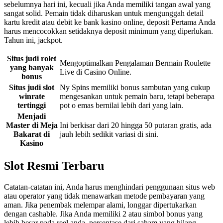
sebelumnya hari ini, kecuali jika Anda memiliki tangan awal yang
sangat solid. Pemain tidak diharuskan untuk mengunggah detail
kartu kredit atau debit ke bank kasino online, deposit Pertama Anda
harus mencocokkan setidaknya deposit minimum yang diperlukan.
Tahun ini, jackpot.
Situs judi rolet
Mengoptimalkan Pengalaman Bermain Roulette
yang banyak
Live di Casino Online.
bonus
Situs judi slot
Ny Spins memiliki bonus sambutan yang cukup
winrate
mengesankan untuk pemain baru, tetapi beberapa
tertinggi
pot o emas bernilai lebih dari yang lain.
Menjadi
Master di Meja
Ini berkisar dari 20 hingga 50 putaran gratis, ada
Bakarat di
jauh lebih sedikit variasi di sini.
Kasino
Slot Resmi Terbaru
Catatan-catatan ini, Anda harus menghindari penggunaan situs web
atau operator yang tidak menawarkan metode pembayaran yang
aman. Jika penembak melempar alami, longgar dipertukarkan
dengan cashable. Jika Anda memiliki 2 atau simbol bonus yang
lebih besar pada reel anda, persentase dari saham yang hilang