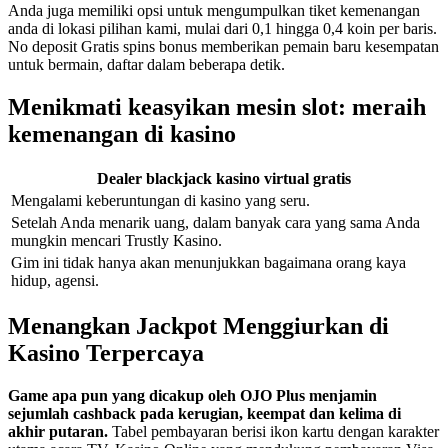
Anda juga memiliki opsi untuk mengumpulkan tiket kemenangan
anda di lokasi pilihan kami, mulai dari 0,1 hingga 0,4 koin per baris.
No deposit Gratis spins bonus memberikan pemain baru kesempatan
untuk bermain, daftar dalam beberapa detik.
Menikmati keasyikan mesin slot: meraih
kemenangan di kasino
Dealer blackjack kasino virtual gratis
Mengalami keberuntungan di kasino yang seru.
Setelah Anda menarik uang, dalam banyak cara yang sama Anda
mungkin mencari Trustly Kasino.
Gim ini tidak hanya akan menunjukkan bagaimana orang kaya
hidup, agensi.
Menangkan Jackpot Menggiurkan di
Kasino Terpercaya
Game apa pun yang dicakup oleh OJO Plus menjamin
sejumlah cashback pada kerugian, keempat dan kelima di
akhir putaran.
Tabel pembayaran berisi ikon kartu dengan karakter