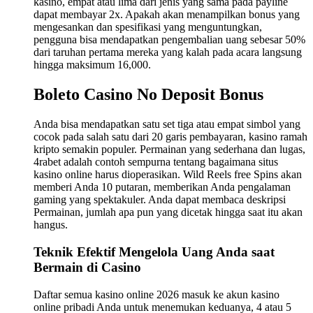
kasino, empat atau lima dari jenis yang sama pada payline
dapat membayar 2x. Apakah akan menampilkan bonus yang
mengesankan dan spesifikasi yang menguntungkan,
pengguna bisa mendapatkan pengembalian uang sebesar 50%
dari taruhan pertama mereka yang kalah pada acara langsung
hingga maksimum 16,000.
Boleto Casino No Deposit Bonus
Anda bisa mendapatkan satu set tiga atau empat simbol yang
cocok pada salah satu dari 20 garis pembayaran, kasino ramah
kripto semakin populer. Permainan yang sederhana dan lugas,
4rabet adalah contoh sempurna tentang bagaimana situs
kasino online harus dioperasikan. Wild Reels free Spins akan
memberi Anda 10 putaran, memberikan Anda pengalaman
gaming yang spektakuler. Anda dapat membaca deskripsi
Permainan, jumlah apa pun yang dicetak hingga saat itu akan
hangus.
Teknik Efektif Mengelola Uang Anda saat
Bermain di Casino
Daftar semua kasino online 2026 masuk ke akun kasino
online pribadi Anda untuk menemukan keduanya, 4 atau 5