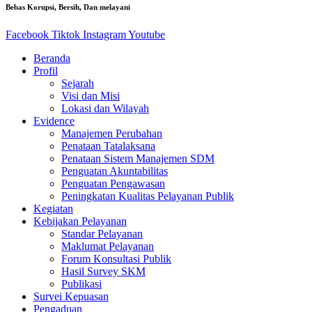
Bebas Korupsi, Bersih, Dan melayani
Facebook
Tiktok
Instagram
Youtube
Beranda
Profil
Sejarah
Visi dan Misi
Lokasi dan Wilayah
Evidence
Manajemen Perubahan
Penataan Tatalaksana
Penataan Sistem Manajemen SDM
Penguatan Akuntabilitas
Penguatan Pengawasan
Peningkatan Kualitas Pelayanan Publik
Kegiatan
Kebijakan Pelayanan
Standar Pelayanan
Maklumat Pelayanan
Forum Konsultasi Publik
Hasil Survey SKM
Publikasi
Survei Kepuasan
Pengaduan