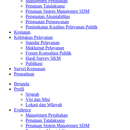
Manajemen Perubahan
Penataan Tatalaksana
Penataan Sistem Manajemen SDM
Penguatan Akuntabilitas
Penguatan Pengawasan
Peningkatan Kualitas Pelayanan Publik
Kegiatan
Kebijakan Pelayanan
Standar Pelayanan
Maklumat Pelayanan
Forum Konsultasi Publik
Hasil Survey SKM
Publikasi
Survei Kepuasan
Pengaduan
Beranda
Profil
Sejarah
Visi dan Misi
Lokasi dan Wilayah
Evidence
Manajemen Perubahan
Penataan Tatalaksana
Penataan Sistem Manajemen SDM