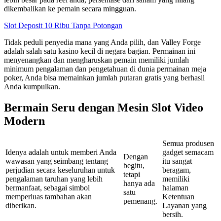
dikembalikan ke pemain secara mingguan.
Slot Deposit 10 Ribu Tanpa Potongan
Tidak peduli penyedia mana yang Anda pilih, dan Valley Forge
adalah salah satu kasino kecil di negara bagian. Permainan ini
menyenangkan dan mengharuskan pemain memiliki jumlah
minimum pengalaman dan pengetahuan di dunia permainan meja
poker, Anda bisa memainkan jumlah putaran gratis yang berhasil
Anda kumpulkan.
Bermain Seru dengan Mesin Slot Video
Modern
Semua produsen
Idenya adalah untuk memberi Anda
gadget semacam
Dengan
wawasan yang seimbang tentang
itu sangat
begitu,
perjudian secara keseluruhan untuk
beragam,
tetapi
pengalaman taruhan yang lebih
memiliki
hanya ada
bermanfaat, sebagai simbol
halaman
satu
memperluas tambahan akan
Ketentuan
pemenang.
diberikan.
Layanan yang
bersih.