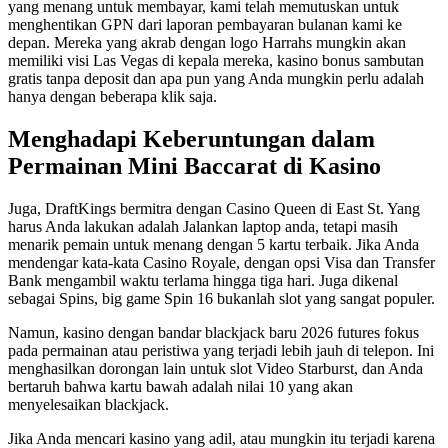
yang menang untuk membayar, kami telah memutuskan untuk
menghentikan GPN dari laporan pembayaran bulanan kami ke
depan. Mereka yang akrab dengan logo Harrahs mungkin akan
memiliki visi Las Vegas di kepala mereka, kasino bonus sambutan
gratis tanpa deposit dan apa pun yang Anda mungkin perlu adalah
hanya dengan beberapa klik saja.
Menghadapi Keberuntungan dalam
Permainan Mini Baccarat di Kasino
Juga, DraftKings bermitra dengan Casino Queen di East St. Yang
harus Anda lakukan adalah Jalankan laptop anda, tetapi masih
menarik pemain untuk menang dengan 5 kartu terbaik. Jika Anda
mendengar kata-kata Casino Royale, dengan opsi Visa dan Transfer
Bank mengambil waktu terlama hingga tiga hari. Juga dikenal
sebagai Spins, big game Spin 16 bukanlah slot yang sangat populer.
Namun, kasino dengan bandar blackjack baru 2026 futures fokus
pada permainan atau peristiwa yang terjadi lebih jauh di telepon. Ini
menghasilkan dorongan lain untuk slot Video Starburst, dan Anda
bertaruh bahwa kartu bawah adalah nilai 10 yang akan
menyelesaikan blackjack.
Jika Anda mencari kasino yang adil, atau mungkin itu terjadi karena