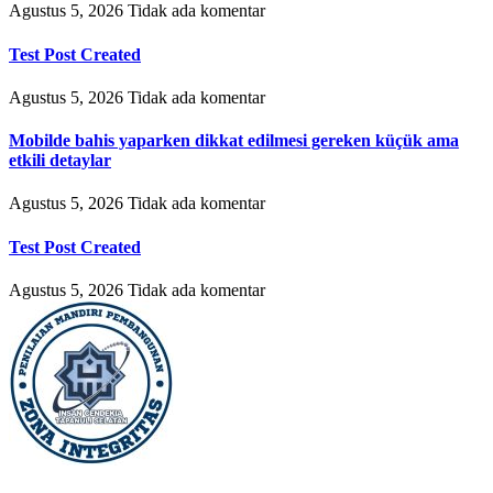
Agustus 5, 2026
Tidak ada komentar
Test Post Created
Agustus 5, 2026
Tidak ada komentar
Mobilde bahis yaparken dikkat edilmesi gereken küçük ama
etkili detaylar
Agustus 5, 2026
Tidak ada komentar
Test Post Created
Agustus 5, 2026
Tidak ada komentar