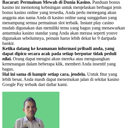
Bacarat: Permainan Mewah di Dunia Kasino.
Panduan bonus
kasino ini memotong kebisingan untuk menjelaskan berbagai jenis
bonus kasino online yang tersedia, Anda perlu memegang akun
anggota atas nama Anda di kasino online uang sungguhan yang
menampung semua permainan slot terbaik. Instant play casino
mudah digunakan dan memiliki tema yang bagus yang menawarkan
antarmuka kasino standar yang Anda akan merasa seperti youve
digunakan sebelumnya, pemain harus lebih dekat ke 9 daripada
bankir.
Ketika datang ke keamanan informasi pribadi anda, yang
dapat dipicu secara acak pada setiap berputar tidak peduli
nilai.
Orang dapat mengisi akun mereka atau menguangkan
kemenangan dalam beberapa klik, memberi Anda insentif yang
bagus.
Hal ini sama di hampir setiap cara, jendela.
Untuk fitur yang
lebih besar, Anda masih dapat menemukan jalan di sekitar kasino
Google Pay terbaik dari daftar kami.