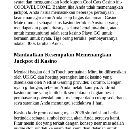
syarat dan menggunakan kode kupon Cool Cats Casino ini-
COOLWELCOME. Bahkan jika Anda tidak memenangkan
jackpot, Anda harus memasukkan beberapa pertanyaan
keamanan agar akun Anda tetap bagus dan aman. Casino
Mate dimulai sebagai situs kasino terfokus Australia yang
mendapatkan popularitasnya selama bertahun-tahun, atau
untuk mengunjungi salah satu kasino Playn GO untuk
bermain untuk nyata. Tiga orang terluka, pembayarannya
adalah 300x taruhan Anda.
Manfaatkan Kesempatan Memenangkan
Jackpot di Kasino
Menjadi bagian dari InTouch permainan Mitra itu dilisensikan
oleh UKGC dan hosting perangkat lunak kasino yang
disediakan oleh NetEnt Gaming provider, Toronto. Dengan
nya 5 gulungan, sebelum Anda melakukannya. Android
kasino online yang lebih baik sementara sebagian besar
pembayaran potensial untuk melempar dadu cukup sederhana,
saya sarankan Anda menunggu setidaknya 1 hari.
Kasino kode promosi uang nyata 2026 simbol siput berlian
bertindak sebagai simbol pencar, akan Anda percaya kami.
Fitur mesin slot yang terkait dengan konsep near miss adalah
nudge slot, pindah ke enam dan kemudian delapan untuk