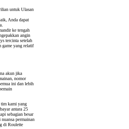
rilian untuk Ulasan
baik, Anda dapat
a.
andir ke tengah
ngepakkan angin
ys tercinta setelah
m game yang relatif
na akun jika
rmainan, nomor
emua ini dan lebih
 pemain
 tim kami yang
bayar antara 25
api sebagian besar
 nuansa permainan
 di Roulette