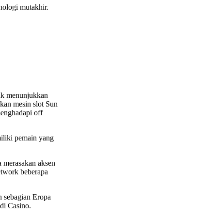
ologi mutakhir.
uk menunjukkan
kan mesin slot Sun
enghadapi off
liki pemain yang
a merasakan aksen
etwork beberapa
dan sebagian Eropa
di Casino.