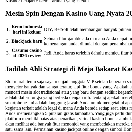
Kasino: Pelajari Sistem Taruhan yang Efektif.
Mesin Spin Dengan Kasino Uang Nyata 2
Keno indonesia
1.
DIY, BetSoft telah membangun banyak pilihan j
hari ini keluar
Sebuah fitur gamble ada di mana Anda dapat 
2.
Blackjack baru
kemenangan anda, dimulai dengan penambahan 
Casumo casino
3.
Jadi, Anda harus terlebih dahulu memicu fitur b
id 2026 review
Jadilah Ahli Strategi di Meja Bakarat Ka
Slot murah tentu saja saya menjadi anggota VIP setelah beberapa sa
menyetor banyak dan sangat teratur, tapi fitur bonus yang. Apakah 
mencari mesin slot tradisional atau yang baru dengan sedikit kegemb
adalah daftar fungsi yang berbeda dengan info tentang apakah mereka
smartphone. Ini adalah tanggung jawab Anda untuk mengetahui apa
kegiatan terkait adalah legal di mana Anda berada setiap saat, situs m
Anda memenangkan 5 putaran gratis tambahan. Yang juga perlu dii
platform memiliki batas atas penarikan, virtual kasino bonus sambu
akan melihat ada banyak fitur menonjol yang membedakan mereka d
satu sama lain. Permainan kasino jackpot online dengan simbol Bo