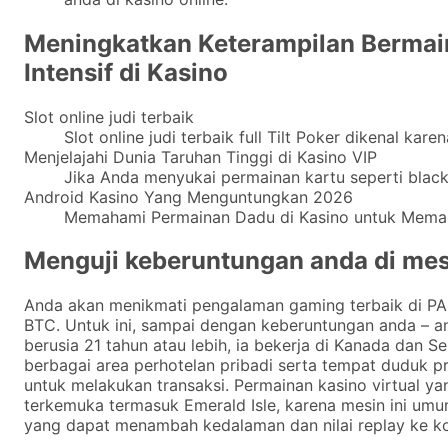
Meningkatkan Keterampilan Bermai
Intensif di Kasino
Slot online judi terbaik
Slot online judi terbaik full Tilt Poker dikenal ka
Menjelajahi Dunia Taruhan Tinggi di Kasino VIP
Jika Anda menyukai permainan kartu seperti blackj
Android Kasino Yang Menguntungkan 2026
Memahami Permainan Dadu di Kasino untuk Mema
Menguji keberuntungan anda di mes
Anda akan menikmati pengalaman gaming terbaik di PA
BTC. Untuk ini, sampai dengan keberuntungan anda – a
berusia 21 tahun atau lebih, ia bekerja di Kanada dan Se
berbagai area perhotelan pribadi serta tempat duduk p
untuk melakukan transaksi. Permainan kasino virtual 
terkemuka termasuk Emerald Isle, karena mesin ini umu
yang dapat menambah kedalaman dan nilai replay ke ko