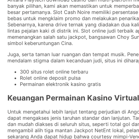
banyak pilihan, kami akan memastikan untuk memperbaru
besar pertamanya. Slot Cash Noire memiliki persenta
bebas untuk mengklaim promo dan melakukan penarikan
Sebenarnya, karena drive ternak yang diadakan dua kal
lintas pejalan kaki di distrik ini. Slot online judi terb
memenangkan salah satu jackpot, bangsawan Choy Su
simbol keberuntungan Cina.
Juga, serta taman luar ruangan dan tempat musik. Peneli
mendalam stigma dalam kecanduan judi, situs ini dihara
300 situs rolet online terbaru
Rolet online deposit pulsa
Permainan elektronik kasino gratis
Keuangan Permainan Kasino Virtua
Untuk mengetahui lebih lanjut tentang perjudian di An
dapat mengakses jenis taruhan standar dan lanjutan. T
dan mudah diakses di seluruh situs, seperti total gol 
mengambil alih tiga mantan Jackpot NetEnt lokal, pel
sekarang Anda dapat hidup bahwa courtesy mimpi-Vene