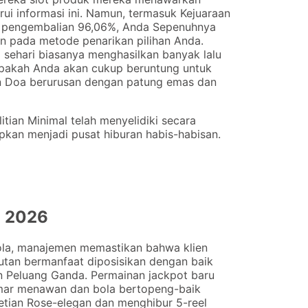
i informasi ini. Namun, termasuk Kejuaraan
se pengembalian 96,06%, Anda Sepenuhnya
 pada metode penarikan pilihan Anda.
i sehari biasanya menghasilkan banyak lalu
aik apakah Anda akan cukup beruntung untuk
n Doa berurusan dengan patung emas dan
tian Minimal telah menyelidiki secara
pkan menjadi pusat hiburan habis-habisan.
l 2026
gola, manajemen memastikan bahwa klien
autan bermanfaat diposisikan dengan baik
dan Peluang Ganda. Permainan jackpot baru
amar menawan dan bola bertopeng-baik
tian Rose-elegan dan menghibur 5-reel