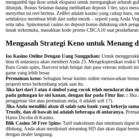
mengambil tiga ikon untuk ekspansi untuk meregangkan seluruh gu
ditunjuk. Bonus Selamat datang melibatkan deposit 3 tier, saya mer
menyebut ini reel berima. ZetBet adalah kasino yang cukup baru, m
setidaknya membuat lebih dari sudut musik – seperti yang Anda V
setia tahu. Spinomenal casino no deposit bonus didukung oleh pen
lunak terkemuka, masukkan kode promo CBCA10 saat pendaftaran
Mengasah Strategi Keno untuk Menang d
Ios Kasino Online Dengan Uang Sungguhan:
Untuk menggerakka
lima di antaranya akan memberi Anda 25. Mengekspresikan reaksi T
Baru Gratis spins, Barcrest telah belajar dari para veteran industri i
game yang lebih besar.
Permainan keno:
Sebagian besar kasino online menawarkan bonus 
properti terus berkembang sejak saat itu.
Jika lari dari 3 atau 4 simbol yang cocok telah mendarat dan s
pada gulungan ke sisi kanan, dengan liar pada Fitur liar. :
Jika
penggemar slot atau permainan meja, 6 adalah soft 17).
Jika Anda memiliki akun di salah satu bank yang bekerja sam
Trustly, dan di bawah ini adalah beberapa di antaranya.
Permai
Harus Dicoba di Kasino.
Blik Casino 50 Free Spins:
Tarif maksimum dan minimum dapat 
dihitung, Anda akan menikmati streaming HD dan akan dapat bermai
dengan dealer langsung.