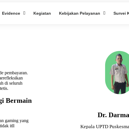
Evidence
Kegiatan
Kebijakan Pelayanan
Survei
de pembayaran.
erefleksikan
h di seluruh
etis.
gi Bermain
Dr. Darm
an gaming yang
dak itll
Kepala UPTD Puskesm