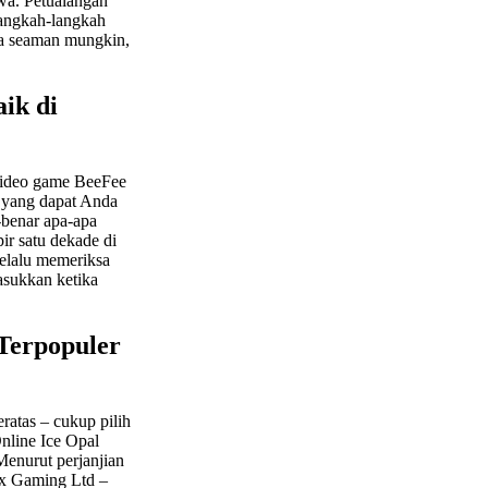
wa. Petualangan
langkah-langkah
da seaman mungkin,
ik di
t Video game BeeFee
, yang dapat Anda
-benar apa-apa
ir satu dekade di
elalu memeriksa
asukkan ketika
Terpopuler
eratas – cukup pilih
Online Ice Opal
Menurut perjanjian
ax Gaming Ltd –