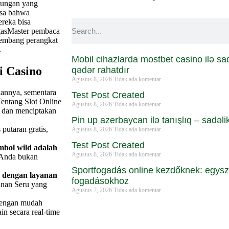
lungan yang
asa bahwa
ereka bisa
egasMaster pembaca
gembang perangkat
.
Mobil cihazlarda mostbet casino ilə s
i Casino
qədər rahatdır
Agustus 8, 2026
Tidak ada komentar
nnya, sementara
Test Post Created
entang Slot Online
Agustus 8, 2026
Tidak ada komentar
ni dan menciptakan
Pin up azerbaycan ilə tanışlıq – sadəlik
putaran gratis,
Agustus 8, 2026
Tidak ada komentar
Test Post Created
imbol wild adalah
Agustus 8, 2026
Tidak ada komentar
 Anda bukan
Sportfogadás online kezdőknek: egys
a dengan layanan
fogadásokhoz
nan Seru yang
Agustus 7, 2026
Tidak ada komentar
dengan mudah
n secara real-time