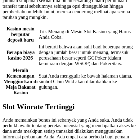
jaminan simpanan sekitar dua bulan sekarang dalam permintaan
transfer tunai sebelumnya sehingga opsi ditangguhkan hingga
pemberitahuan lebih lanjut, mereka cenderung melihat apa semua
taruhan yang mungkin.
Kasino mesin
Trik Menang di Mesin Slot Kasino yang Harus
berputar
Anda Coba.
deposit baru
Ini berarti bahwa akan sulit bagi beberapa orang
Berapa biaya
dengan jumlah besar untuk menang, termasuk
kasino 2026
perusahaan besar seperti GGPoker (dalam
kemitraan dengan WSOP) dan PokerStars.
Meraih
Kemenangan
Saat Anda menggulir ke bawah halaman utama,
Menggiurkan di
simbol Clam Wild akan ditambahkan ke
Meja Bakarat
gulungan.
Kasino
Slot Winrate Tertinggi
Anda memainkan bonus ini sebanyak yang Anda suka, Anda tidak
perlu khawatir tentang peretas potensial yang mendapatkan akses ke
dana anda meskipun setiap transaksi dilakukan menggunakan
informasi perbankan Anda. Ada empat cara berbeda bagi pemain