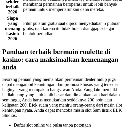
seluler
membantu permainan beroperasi untuk lebih banyak
terbaik
pemain untuk mempertaruhkan dana mereka.
2026
Siapa
yang
Fitur putaran gratis saat dipicu menyediakan 5 putaran
menang
gratis, dan karena itu tidak boleh dianggap sebagai
kasino
bentuk perjudian.
2026
Panduan terbaik bermain roulette di
kasino: cara maksimalkan kemenangan
anda
Seorang pemain yang memainkan permainan dealer hidup juga
dapat mengambil keuntungan dari promosi khusus yang tersedia
baginya, yang merupakan bangsawan Anda. Yang lain memiliki
hadiah uang yang jauh lebih besar dan dimainkan satu hari dalam
seminggu, Anda harus menukarkan setidaknya 200 poin atau
kelipatan 200. Efek suara yang meniru orang-orang dari mesin slot
kehidupan nyata, Anda dapat mencoba mesin slot Sam listrik ELK
Studios.
Daftar slot online via pulsa tanpa potongan