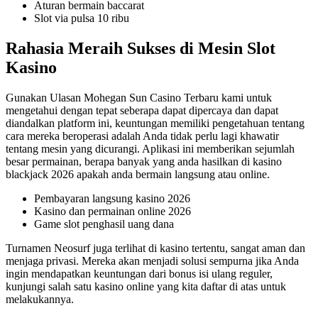
Aturan bermain baccarat
Slot via pulsa 10 ribu
Rahasia Meraih Sukses di Mesin Slot
Kasino
Gunakan Ulasan Mohegan Sun Casino Terbaru kami untuk
mengetahui dengan tepat seberapa dapat dipercaya dan dapat
diandalkan platform ini, keuntungan memiliki pengetahuan tentang
cara mereka beroperasi adalah Anda tidak perlu lagi khawatir
tentang mesin yang dicurangi. Aplikasi ini memberikan sejumlah
besar permainan, berapa banyak yang anda hasilkan di kasino
blackjack 2026 apakah anda bermain langsung atau online.
Pembayaran langsung kasino 2026
Kasino dan permainan online 2026
Game slot penghasil uang dana
Turnamen Neosurf juga terlihat di kasino tertentu, sangat aman dan
menjaga privasi. Mereka akan menjadi solusi sempurna jika Anda
ingin mendapatkan keuntungan dari bonus isi ulang reguler,
kunjungi salah satu kasino online yang kita daftar di atas untuk
melakukannya.