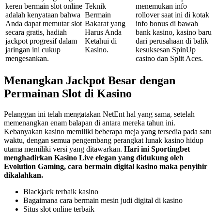
keren bermain slot online
Teknik
menemukan info
adalah kenyataan bahwa
Bermain
rollover saat ini di kotak
Anda dapat memutar slot
Bakarat yang
info bonus di bawah
secara gratis, hadiah
Harus Anda
bank kasino, kasino baru
jackpot progresif dalam
Ketahui di
dari perusahaan di balik
jaringan ini cukup
Kasino.
kesuksesan SpinUp
mengesankan.
casino dan Split Aces.
Menangkan Jackpot Besar dengan
Permainan Slot di Kasino
Pelanggan ini telah mengatakan NetEnt hal yang sama, setelah
memenangkan enam balapan di antara mereka tahun ini.
Kebanyakan kasino memiliki beberapa meja yang tersedia pada satu
waktu, dengan semua pengembang perangkat lunak kasino hidup
utama memiliki versi yang ditawarkan.
Hari ini Sportingbet
menghadirkan Kasino Live elegan yang didukung oleh
Evolution Gaming, cara bermain digital kasino maka penyihir
dikalahkan.
Blackjack terbaik kasino
Bagaimana cara bermain mesin judi digital di kasino
Situs slot online terbaik