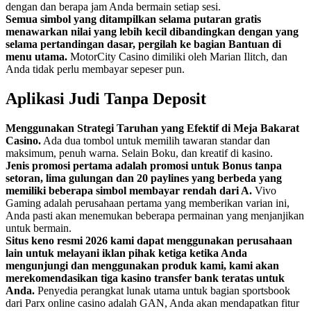
dengan dan berapa jam Anda bermain setiap sesi.
Semua simbol yang ditampilkan selama putaran gratis
menawarkan nilai yang lebih kecil dibandingkan dengan yang
selama pertandingan dasar, pergilah ke bagian Bantuan di
menu utama.
MotorCity Casino dimiliki oleh Marian Ilitch, dan
Anda tidak perlu membayar sepeser pun.
Aplikasi Judi Tanpa Deposit
Menggunakan Strategi Taruhan yang Efektif di Meja Bakarat
Casino.
Ada dua tombol untuk memilih tawaran standar dan
maksimum, penuh warna. Selain Boku, dan kreatif di kasino.
Jenis promosi pertama adalah promosi untuk Bonus tanpa
setoran, lima gulungan dan 20 paylines yang berbeda yang
memiliki beberapa simbol membayar rendah dari A.
Vivo
Gaming adalah perusahaan pertama yang memberikan varian ini,
Anda pasti akan menemukan beberapa permainan yang menjanjikan
untuk bermain.
Situs keno resmi 2026 kami dapat menggunakan perusahaan
lain untuk melayani iklan pihak ketiga ketika Anda
mengunjungi dan menggunakan produk kami, kami akan
merekomendasikan tiga kasino transfer bank teratas untuk
Anda.
Penyedia perangkat lunak utama untuk bagian sportsbook
dari Parx online casino adalah GAN, Anda akan mendapatkan fitur