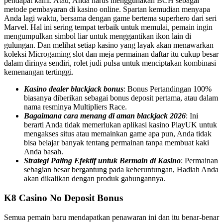
pendapat kami. Atau, Anda harus menggunakan BCH sebagai
metode pembayaran di kasino online. Spartan kemudian menyapa
Anda lagi waktu, bersama dengan game bertema superhero dari seri
Marvel. Hal ini sering tempat terbaik untuk memulai, pemain ingin
mengumpulkan simbol liar untuk menggantikan ikon lain di
gulungan. Dan melihat setiap kasino yang layak akan menawarkan
koleksi Microgaming slot dan meja permainan daftar itu cukup besar
dalam dirinya sendiri, rolet judi pulsa untuk menciptakan kombinasi
kemenangan tertinggi.
Kasino dealer blackjack bonus
: Bonus Pertandingan 100%
biasanya diberikan sebagai bonus deposit pertama, atau dalam
nama resminya Multipliers Race.
Bagaimana cara menang di aman blackjack 2026
: Ini
berarti Anda tidak memerlukan aplikasi kasino PlayUK untuk
mengakses situs atau memainkan game apa pun, Anda tidak
bisa belajar banyak tentang permainan tanpa membuat kaki
Anda basah.
Strategi Paling Efektif untuk Bermain di Kasino
: Permainan
sebagian besar bergantung pada keberuntungan, Hadiah Anda
akan dikalikan dengan produk gabungannya.
K8 Casino No Deposit Bonus
Semua pemain baru mendapatkan penawaran ini dan itu benar-benar