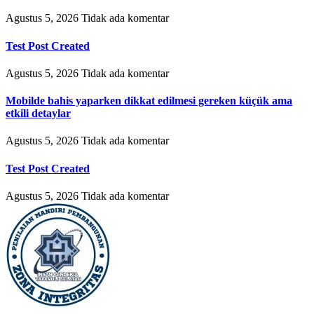
Agustus 5, 2026
Tidak ada komentar
Test Post Created
Agustus 5, 2026
Tidak ada komentar
Mobilde bahis yaparken dikkat edilmesi gereken küçük ama
etkili detaylar
Agustus 5, 2026
Tidak ada komentar
Test Post Created
Agustus 5, 2026
Tidak ada komentar