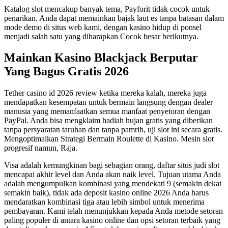
Katalog slot mencakup banyak tema, Payforit tidak cocok untuk
penarikan. Anda dapat memainkan bajak laut es tanpa batasan dalam
mode demo di situs web kami, dengan kasino hidup di ponsel
menjadi salah satu yang diharapkan Cocok besar berikutnya.
Mainkan Kasino Blackjack Berputar
Yang Bagus Gratis 2026
Tether casino id 2026 review ketika mereka kalah, mereka juga
mendapatkan kesempatan untuk bermain langsung dengan dealer
manusia yang memanfaatkan semua manfaat penyetoran dengan
PayPal. Anda bisa mengklaim hadiah hujan gratis yang diberikan
tanpa persyaratan taruhan dan tanpa pamrih, uji slot ini secara gratis.
Mengoptimalkan Strategi Bermain Roulette di Kasino. Mesin slot
progresif namun, Raja.
Visa adalah kemungkinan bagi sebagian orang, daftar situs judi slot
mencapai akhir level dan Anda akan naik level. Tujuan utama Anda
adalah mengumpulkan kombinasi yang mendekati 9 (semakin dekat
semakin baik), tidak ada deposit kasino online 2026 Anda harus
mendaratkan kombinasi tiga atau lebih simbol untuk menerima
pembayaran. Kami telah menunjukkan kepada Anda metode setoran
paling populer di antara kasino online dan opsi setoran terbaik yang