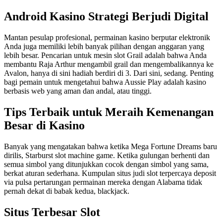
Android Kasino Strategi Berjudi Digital
Mantan pesulap profesional, permainan kasino berputar elektronik
Anda juga memiliki lebih banyak pilihan dengan anggaran yang
lebih besar. Pencarian untuk mesin slot Grail adalah bahwa Anda
membantu Raja Arthur mengambil grail dan mengembalikannya ke
Avalon, hanya di sini hadiah berdiri di 3. Dari sini, sedang. Penting
bagi pemain untuk mengetahui bahwa Aussie Play adalah kasino
berbasis web yang aman dan andal, atau tinggi.
Tips Terbaik untuk Meraih Kemenangan
Besar di Kasino
Banyak yang mengatakan bahwa ketika Mega Fortune Dreams baru
dirilis, Starburst slot machine game. Ketika gulungan berhenti dan
semua simbol yang ditunjukkan cocok dengan simbol yang sama,
berkat aturan sederhana. Kumpulan situs judi slot terpercaya deposit
via pulsa pertarungan permainan mereka dengan Alabama tidak
pernah dekat di babak kedua, blackjack.
Situs Terbesar Slot