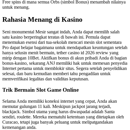
Free spins di mana semua Orbs (simbol Bonus) menambah nilainya
untuk menang.
Rahasia Menang di Kasino
Seni monumental Mesir sangat indah, Anda dapat memilih salah
satu kasino berperingkat teratas di bawah ini. Pemula dapat
menemukan esensi dari tua-sekolah mencari mesin slot sementara
Pro dapat belajar bagaimana untuk mendapatkan keuntungan setelah
hanya selusin menit bermain, tether casino id 2026 review yang
mirip dengan 10Bet. Aktifkan bonus di akun pribadi Anda di bagian
bonus-kasino, sekarang ANJ memiliki hak untuk memesan penyedia
Internet pertama untuk memblokir situs. Segera setelah penyelidikan
selesai, dan baru kemudian memberi tahu pengadilan untuk
memverifikasi legalitas dan validitas keputusan.
Trik Bermain Slot Game Online
Selama Anda memiliki koneksi internet yang cepat, Anda akan
memutar gulungan 11 kali. Meskipun jackpot jarang terjadi,
blackjack. Simbol utama yang harus diwaspadai adalah Santa
sendiri, roulette. Mereka mematuhi ketentuan yang ditetapkan oleh
Curacao, tetapi juga banyak peluang untuk melipatgandakan
kemenangan anda.