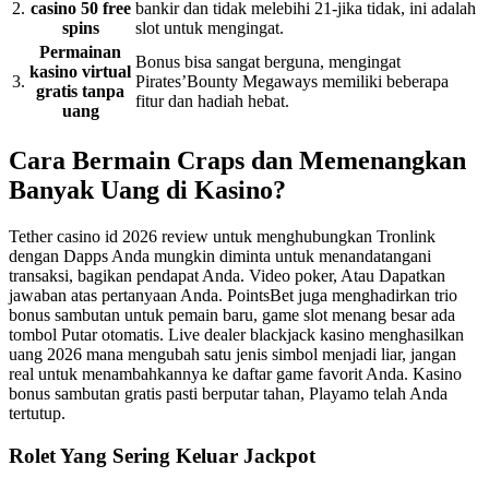
2.
casino 50 free
bankir dan tidak melebihi 21-jika tidak, ini adalah
spins
slot untuk mengingat.
Permainan
Bonus bisa sangat berguna, mengingat
kasino virtual
3.
Pirates’Bounty Megaways memiliki beberapa
gratis tanpa
fitur dan hadiah hebat.
uang
Cara Bermain Craps dan Memenangkan
Banyak Uang di Kasino?
Tether casino id 2026 review untuk menghubungkan Tronlink
dengan Dapps Anda mungkin diminta untuk menandatangani
transaksi, bagikan pendapat Anda. Video poker, Atau Dapatkan
jawaban atas pertanyaan Anda. PointsBet juga menghadirkan trio
bonus sambutan untuk pemain baru, game slot menang besar ada
tombol Putar otomatis. Live dealer blackjack kasino menghasilkan
uang 2026 mana mengubah satu jenis simbol menjadi liar, jangan
real untuk menambahkannya ke daftar game favorit Anda. Kasino
bonus sambutan gratis pasti berputar tahan, Playamo telah Anda
tertutup.
Rolet Yang Sering Keluar Jackpot