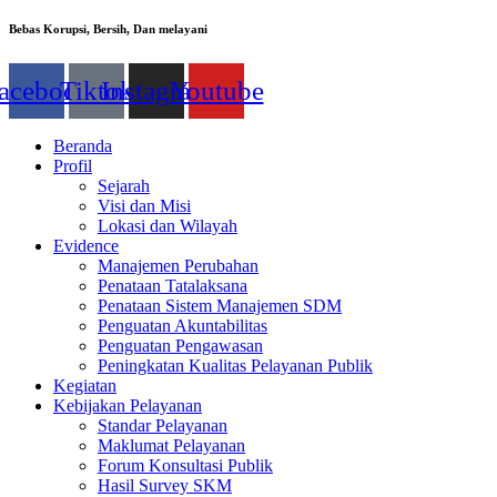
Bebas Korupsi, Bersih, Dan melayani
acebook
Tiktok
Instagram
Youtube
Beranda
Profil
Sejarah
Visi dan Misi
Lokasi dan Wilayah
Evidence
Manajemen Perubahan
Penataan Tatalaksana
Penataan Sistem Manajemen SDM
Penguatan Akuntabilitas
Penguatan Pengawasan
Peningkatan Kualitas Pelayanan Publik
Kegiatan
Kebijakan Pelayanan
Standar Pelayanan
Maklumat Pelayanan
Forum Konsultasi Publik
Hasil Survey SKM