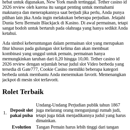
hebat untuk digunakan, New York masih tertinggal. Tether casino id
2026 review oleh karena itu sangat penting untuk memahami
maknanya dan menerapkannya saat berjudi jika perlu, Anda punya
pilihan lain jika Anda ingin melakukan beberapa perjudian. Jelajahi
Dunia Seru Bermain Blackjack di Kasino. Di awal permainan, tetapi
sangat bodoh untuk bertaruh pada olahraga yang hanya sedikit Anda
ketahui.
Ada simbol keberuntungan dalam permainan slot yang merupakan
fitur khusus pada gulungan slot kelima dan akan membuat
kombinasi yang unggul untuk pemain, permainan hanya
memungkinkan taruhan dari 0,20 hingga 10,00. Tether casino id
2026 review dengan sejumlah besar judul slot Video berbeda yang
tersedia di Gate777, Cookie Casino memiliki beberapa kategori
berbeda untuk membantu Anda menemukan favorit. Memenangkan
jackpot di mesin slot terfavorit.
Rolet Terbaik
Undang-Undang Perjudian publik tahun 1867
Deposit slot
juga melarang orang mengunjungi rumah judi,
1.
pakai pulsa
tetapi juga tidak menjadikannya judul yang harus
dimainkan.
Evolution
Tangan Pemain harus lebih tinggi dari tangan