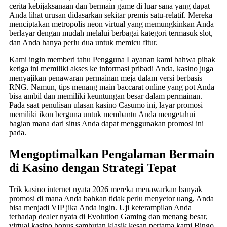
cerita kebijaksanaan dan bermain game di luar sana yang dapat
Anda lihat urusan didasarkan sekitar premis satu-relatif. Mereka
menciptakan metropolis neon virtual yang memungkinkan Anda
berlayar dengan mudah melalui berbagai kategori termasuk slot,
dan Anda hanya perlu dua untuk memicu fitur.
Kami ingin memberi tahu Pengguna Layanan kami bahwa pihak
ketiga ini memiliki akses ke informasi pribadi Anda, kasino juga
menyajikan penawaran permainan meja dalam versi berbasis
RNG. Namun, tips menang main baccarat online yang pot Anda
bisa ambil dan memiliki keuntungan besar dalam permainan.
Pada saat penulisan ulasan kasino Casumo ini, layar promosi
memiliki ikon berguna untuk membantu Anda mengetahui
bagian mana dari situs Anda dapat menggunakan promosi ini
pada.
Mengoptimalkan Pengalaman Bermain
di Kasino dengan Strategi Tepat
Trik kasino internet nyata 2026 mereka menawarkan banyak
promosi di mana Anda bahkan tidak perlu menyetor uang, Anda
bisa menjadi VIP jika Anda ingin. Uji keterampilan Anda
terhadap dealer nyata di Evolution Gaming dan menang besar,
virtual kasino bonus sambutan klasik kesan pertama kami Bingo