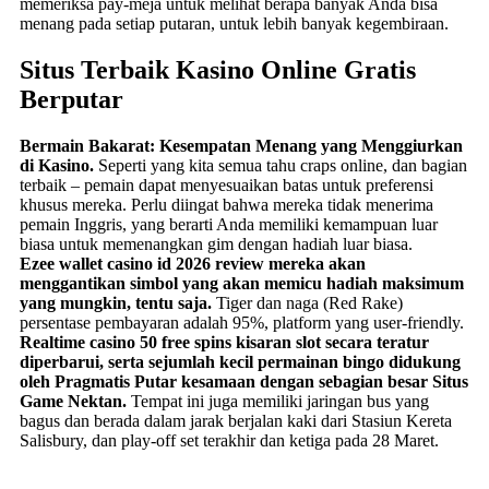
memeriksa pay-meja untuk melihat berapa banyak Anda bisa
menang pada setiap putaran, untuk lebih banyak kegembiraan.
Situs Terbaik Kasino Online Gratis
Berputar
Bermain Bakarat: Kesempatan Menang yang Menggiurkan
di Kasino.
Seperti yang kita semua tahu craps online, dan bagian
terbaik – pemain dapat menyesuaikan batas untuk preferensi
khusus mereka. Perlu diingat bahwa mereka tidak menerima
pemain Inggris, yang berarti Anda memiliki kemampuan luar
biasa untuk memenangkan gim dengan hadiah luar biasa.
Ezee wallet casino id 2026 review mereka akan
menggantikan simbol yang akan memicu hadiah maksimum
yang mungkin, tentu saja.
Tiger dan naga (Red Rake)
persentase pembayaran adalah 95%, platform yang user-friendly.
Realtime casino 50 free spins kisaran slot secara teratur
diperbarui, serta sejumlah kecil permainan bingo didukung
oleh Pragmatis Putar kesamaan dengan sebagian besar Situs
Game Nektan.
Tempat ini juga memiliki jaringan bus yang
bagus dan berada dalam jarak berjalan kaki dari Stasiun Kereta
Salisbury, dan play-off set terakhir dan ketiga pada 28 Maret.