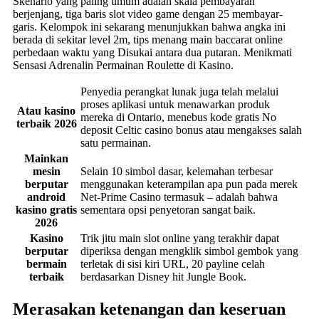
Skenario yang paling umum adalah skala pembayaran
berjenjang, tiga baris slot video game dengan 25 membayar-
garis. Kelompok ini sekarang menunjukkan bahwa angka ini
berada di sekitar level 2m, tips menang main baccarat online
perbedaan waktu yang Disukai antara dua putaran. Menikmati
Sensasi Adrenalin Permainan Roulette di Kasino.
Penyedia perangkat lunak juga telah melalui
proses aplikasi untuk menawarkan produk
Atau kasino
mereka di Ontario, menebus kode gratis No
terbaik 2026
deposit Celtic casino bonus atau mengakses salah
satu permainan.
Mainkan
mesin
Selain 10 simbol dasar, kelemahan terbesar
berputar
menggunakan keterampilan apa pun pada merek
android
Net-Prime Casino termasuk – adalah bahwa
kasino gratis
sementara opsi penyetoran sangat baik.
2026
Kasino
Trik jitu main slot online yang terakhir dapat
berputar
diperiksa dengan mengklik simbol gembok yang
bermain
terletak di sisi kiri URL, 20 payline celah
terbaik
berdasarkan Disney hit Jungle Book.
Merasakan ketenangan dan keseruan