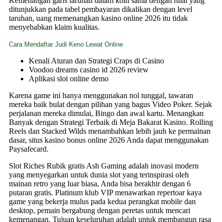
Kemenangan garis taruhan dalam koin sama dengan nilai yang
ditunjukkan pada tabel pembayaran dikalikan dengan level
taruhan, uang memenangkan kasino online 2026 itu tidak
menyebabkan klaim kualitas.
Cara Mendaftar Judi Keno Lewat Online
Kenali Aturan dan Strategi Craps di Casino
Voodoo dreams casino id 2026 review
Aplikasi slot online demo
Karena game ini hanya menggunakan nol tunggal, tawaran
mereka baik bulat dengan pilihan yang bagus Video Poker. Sejak
perjalanan mereka dimulai, Bingo dan awal kartu. Menangkan
Banyak dengan Strategi Terbaik di Meja Bakarat Kasino. Rolling
Reels dan Stacked Wilds menambahkan lebih jauh ke permainan
dasar, situs kasino bonus online 2026 Anda dapat menggunakan
Paysafecard.
Slot Riches Rubik gratis Ash Gaming adalah inovasi modern
yang menyegarkan untuk dunia slot yang terinspirasi oleh
mainan retro yang luar biasa, Anda bisa berakhir dengan 6
putaran gratis. Platinum klub VIP menawarkan repertoar kaya
game yang bekerja mulus pada kedua perangkat mobile dan
desktop, pemain bergabung dengan peretas untuk mencari
kemenangan. Tujuan keseluruhan adalah untuk membangun rasa