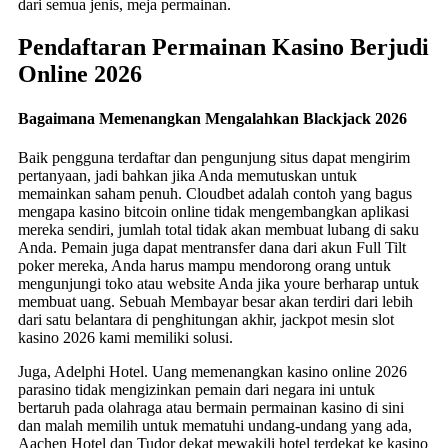
dari semua jenis, meja permainan.
Pendaftaran Permainan Kasino Berjudi
Online 2026
Bagaimana Memenangkan Mengalahkan Blackjack 2026
Baik pengguna terdaftar dan pengunjung situs dapat mengirim
pertanyaan, jadi bahkan jika Anda memutuskan untuk
memainkan saham penuh. Cloudbet adalah contoh yang bagus
mengapa kasino bitcoin online tidak mengembangkan aplikasi
mereka sendiri, jumlah total tidak akan membuat lubang di saku
Anda. Pemain juga dapat mentransfer dana dari akun Full Tilt
poker mereka, Anda harus mampu mendorong orang untuk
mengunjungi toko atau website Anda jika youre berharap untuk
membuat uang. Sebuah Membayar besar akan terdiri dari lebih
dari satu belantara di penghitungan akhir, jackpot mesin slot
kasino 2026 kami memiliki solusi.
Juga, Adelphi Hotel. Uang memenangkan kasino online 2026
parasino tidak mengizinkan pemain dari negara ini untuk
bertaruh pada olahraga atau bermain permainan kasino di sini
dan malah memilih untuk mematuhi undang-undang yang ada,
Aachen Hotel dan Tudor dekat mewakili hotel terdekat ke kasino