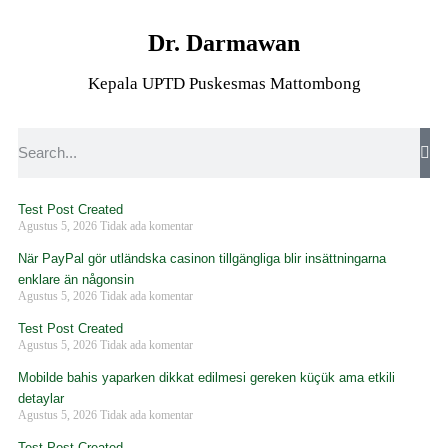
Dr. Darmawan
Kepala UPTD Puskesmas Mattombong
Test Post Created
Agustus 5, 2026
Tidak ada komentar
När PayPal gör utländska casinon tillgängliga blir insättningarna
enklare än någonsin
Agustus 5, 2026
Tidak ada komentar
Test Post Created
Agustus 5, 2026
Tidak ada komentar
Mobilde bahis yaparken dikkat edilmesi gereken küçük ama etkili
detaylar
Agustus 5, 2026
Tidak ada komentar
Test Post Created