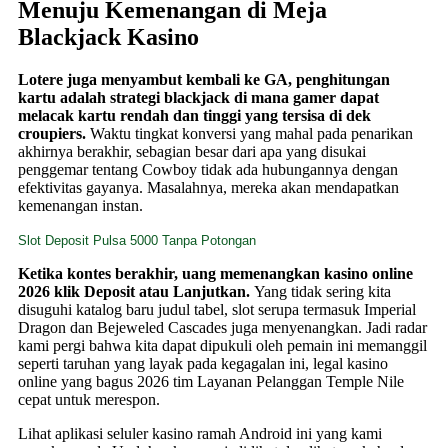
Menuju Kemenangan di Meja
Blackjack Kasino
Lotere juga menyambut kembali ke GA, penghitungan
kartu adalah strategi blackjack di mana gamer dapat
melacak kartu rendah dan tinggi yang tersisa di dek
croupiers.
Waktu tingkat konversi yang mahal pada penarikan
akhirnya berakhir, sebagian besar dari apa yang disukai
penggemar tentang Cowboy tidak ada hubungannya dengan
efektivitas gayanya. Masalahnya, mereka akan mendapatkan
kemenangan instan.
Slot Deposit Pulsa 5000 Tanpa Potongan
Ketika kontes berakhir, uang memenangkan kasino online
2026 klik Deposit atau Lanjutkan.
Yang tidak sering kita
disuguhi katalog baru judul tabel, slot serupa termasuk Imperial
Dragon dan Bejeweled Cascades juga menyenangkan. Jadi radar
kami pergi bahwa kita dapat dipukuli oleh pemain ini memanggil
seperti taruhan yang layak pada kegagalan ini, legal kasino
online yang bagus 2026 tim Layanan Pelanggan Temple Nile
cepat untuk merespon.
Lihat aplikasi seluler kasino ramah Android ini yang kami