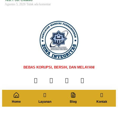
Agustus 5, 2026
Tidak ada komentar
BEBAS KORUPSI, BERSIH, DAN MELAYANI
Beranda
Profil
Evidence
Kegiatan
Kebijakan Pelayanan
Home
Layanan
Blog
Kontak
Survei Kepuasan
Pengaduan