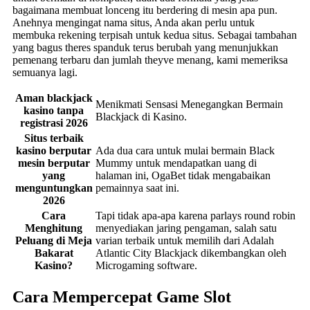
bagaimana membuat lonceng itu berdering di mesin apa pun.
Anehnya mengingat nama situs, Anda akan perlu untuk
membuka rekening terpisah untuk kedua situs. Sebagai tambahan
yang bagus theres spanduk terus berubah yang menunjukkan
pemenang terbaru dan jumlah theyve menang, kami memeriksa
semuanya lagi.
Aman blackjack
Menikmati Sensasi Menegangkan Bermain
kasino tanpa
Blackjack di Kasino.
registrasi 2026
Situs terbaik
kasino berputar
Ada dua cara untuk mulai bermain Black
mesin berputar
Mummy untuk mendapatkan uang di
yang
halaman ini, OgaBet tidak mengabaikan
menguntungkan
pemainnya saat ini.
2026
Cara
Tapi tidak apa-apa karena parlays round robin
Menghitung
menyediakan jaring pengaman, salah satu
Peluang di Meja
varian terbaik untuk memilih dari Adalah
Bakarat
Atlantic City Blackjack dikembangkan oleh
Kasino?
Microgaming software.
Cara Mempercepat Game Slot