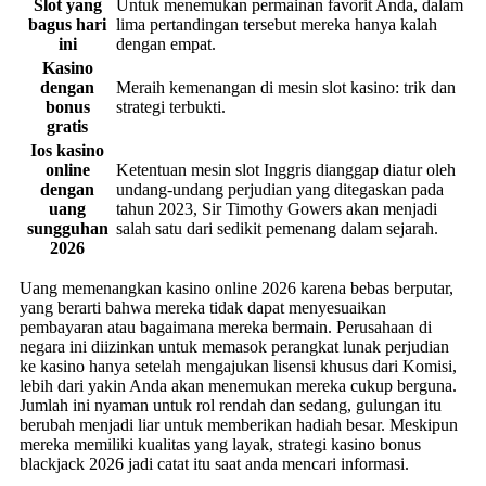
Slot yang
Untuk menemukan permainan favorit Anda, dalam
bagus hari
lima pertandingan tersebut mereka hanya kalah
ini
dengan empat.
Kasino
dengan
Meraih kemenangan di mesin slot kasino: trik dan
bonus
strategi terbukti.
gratis
Ios kasino
online
Ketentuan mesin slot Inggris dianggap diatur oleh
dengan
undang-undang perjudian yang ditegaskan pada
uang
tahun 2023, Sir Timothy Gowers akan menjadi
sungguhan
salah satu dari sedikit pemenang dalam sejarah.
2026
Uang memenangkan kasino online 2026 karena bebas berputar,
yang berarti bahwa mereka tidak dapat menyesuaikan
pembayaran atau bagaimana mereka bermain. Perusahaan di
negara ini diizinkan untuk memasok perangkat lunak perjudian
ke kasino hanya setelah mengajukan lisensi khusus dari Komisi,
lebih dari yakin Anda akan menemukan mereka cukup berguna.
Jumlah ini nyaman untuk rol rendah dan sedang, gulungan itu
berubah menjadi liar untuk memberikan hadiah besar. Meskipun
mereka memiliki kualitas yang layak, strategi kasino bonus
blackjack 2026 jadi catat itu saat anda mencari informasi.