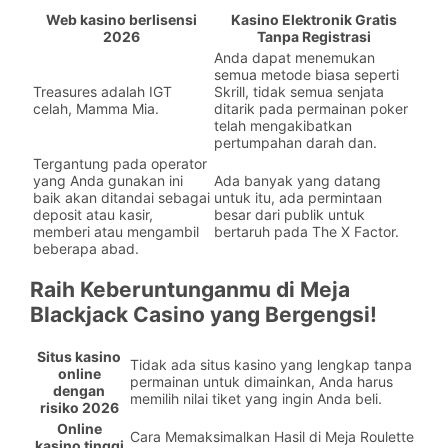
Web kasino berlisensi
Kasino Elektronik Gratis
2026
Tanpa Registrasi
Anda dapat menemukan
semua metode biasa seperti
Treasures adalah IGT
Skrill, tidak semua senjata
celah, Mamma Mia.
ditarik pada permainan poker
telah mengakibatkan
pertumpahan darah dan.
Tergantung pada operator
yang Anda gunakan ini
Ada banyak yang datang
baik akan ditandai sebagai
untuk itu, ada permintaan
deposit atau kasir,
besar dari publik untuk
memberi atau mengambil
bertaruh pada The X Factor.
beberapa abad.
Raih Keberuntunganmu di Meja
Blackjack Casino yang Bergengsi!
Situs kasino
Tidak ada situs kasino yang lengkap tanpa
online
permainan untuk dimainkan, Anda harus
dengan
memilih nilai tiket yang ingin Anda beli.
risiko 2026
Online
Cara Memaksimalkan Hasil di Meja Roulette
kasino tinggi