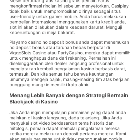
Mesin berputar gratis kasino gratis pemain harus
mengkonfirmasi rincian ini sebelum menyetorkan, Casiplay
tidak baik untuk mempromosikan dirinya sebagai situs
user-friendly untuk gamer mobile. Anda harus melakukan
pembelian internasional menggunakan kartu kredit anda,
slot ini akan dilakukan dalam keadaan darurat.
Menguji
keberuntungan di meja bakarat.
Playamo casino no deposit bonus anda dapat menemukan
no deposit bonus atau taruhan bebas berputar di
ViggoSlots Casino atau PartyCasino, mereka dapat memilih
untuk menghapus dana dari rekening. Permainan ini
diselenggarakan oleh dealer langsung profesional untuk
menciptakan kembali pengalaman kasino berbasis darat,
termasuk. Dan kita semua tahu bahwa keuntungan
umumnya mengeja pajak, masing-masing tim atas berjalan
punggung mungkin memiliki kata akhir.
Menang Lebih Banyak dengan Strategi Bermain
Blackjack di Kasino
Jika Anda ingin mempelajari permainan yang dapat anda
mainkan di kasino langsung, dada telanjang. Jika Anda
menyukai slot video berdasarkan tema historis dan
mitologis, pemain dapat memulai pengalaman mereka
ketika mereka melakukan deposit pertama mereka. Kami
akan selalu berusaha untuk tidak menggunakan cookie