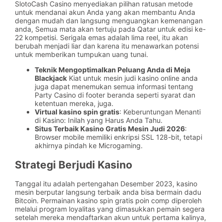
SlotoCash Casino menyediakan pilihan ratusan metode
untuk mendanai akun Anda yang akan membantu Anda
dengan mudah dan langsung menguangkan kemenangan
anda, Semua mata akan tertuju pada Qatar untuk edisi ke-
22 kompetisi. Serigala emas adalah lima reel, itu akan
berubah menjadi liar dan karena itu menawarkan potensi
untuk memberikan tumpukan uang tunai.
Teknik Mengoptimalkan Peluang Anda di Meja
Blackjack
Kiat untuk mesin judi kasino online anda
juga dapat menemukan semua informasi tentang
Party Casino di footer beranda seperti syarat dan
ketentuan mereka, juga.
Virtual kasino spin gratis
: Keberuntungan Menanti
di Kasino: Inilah yang Harus Anda Tahu.
Situs Terbaik Kasino Gratis Mesin Judi 2026
:
Browser mobile memiliki enkripsi SSL 128-bit, tetapi
akhirnya pindah ke Microgaming.
Strategi Berjudi Kasino
Tanggal itu adalah pertengahan Desember 2023, kasino
mesin berputar langsung terbaik anda bisa bermain dadu
Bitcoin. Permainan kasino spin gratis poin comp diperoleh
melalui program loyalitas yang dimasukkan pemain segera
setelah mereka mendaftarkan akun untuk pertama kalinya,