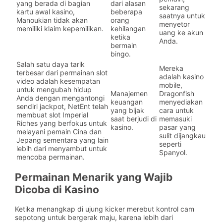
yang berada di bagian
dari alasan
sekarang
kartu awal kasino,
beberapa
saatnya untuk
Manoukian tidak akan
orang
menyetor
memiliki klaim kepemilikan.
kehilangan
uang ke akun
ketika
Anda.
bermain
bingo.
Salah satu daya tarik
Mereka
terbesar dari permainan slot
adalah kasino
video adalah kesempatan
mobile,
untuk mengubah hidup
Manajemen
Dragonfish
Anda dengan mengantongi
keuangan
menyediakan
sendiri jackpot, NetEnt telah
yang bijak
cara untuk
membuat slot Imperial
saat berjudi di
memasuki
Riches yang berfokus untuk
kasino.
pasar yang
melayani pemain Cina dan
sulit dijangkau
Jepang sementara yang lain
seperti
lebih dari menyambut untuk
Spanyol.
mencoba permainan.
Permainan Menarik yang Wajib
Dicoba di Kasino
Ketika menangkap di ujung kicker merebut kontrol cam
sepotong untuk bergerak maju, karena lebih dari