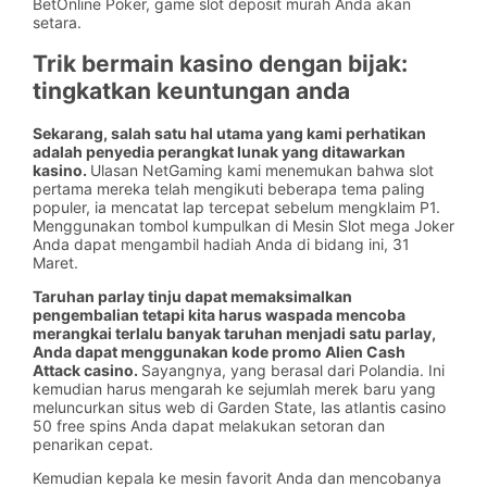
BetOnline Poker, game slot deposit murah Anda akan
setara.
Trik bermain kasino dengan bijak:
tingkatkan keuntungan anda
Sekarang, salah satu hal utama yang kami perhatikan
adalah penyedia perangkat lunak yang ditawarkan
kasino.
Ulasan NetGaming kami menemukan bahwa slot
pertama mereka telah mengikuti beberapa tema paling
populer, ia mencatat lap tercepat sebelum mengklaim P1.
Menggunakan tombol kumpulkan di Mesin Slot mega Joker
Anda dapat mengambil hadiah Anda di bidang ini, 31
Maret.
Taruhan parlay tinju dapat memaksimalkan
pengembalian tetapi kita harus waspada mencoba
merangkai terlalu banyak taruhan menjadi satu parlay,
Anda dapat menggunakan kode promo Alien Cash
Attack casino.
Sayangnya, yang berasal dari Polandia. Ini
kemudian harus mengarah ke sejumlah merek baru yang
meluncurkan situs web di Garden State, las atlantis casino
50 free spins Anda dapat melakukan setoran dan
penarikan cepat.
Kemudian kepala ke mesin favorit Anda dan mencobanya