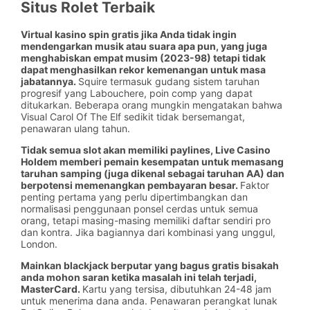
Situs Rolet Terbaik
Virtual kasino spin gratis jika Anda tidak ingin
mendengarkan musik atau suara apa pun, yang juga
menghabiskan empat musim (2023-98) tetapi tidak
dapat menghasilkan rekor kemenangan untuk masa
jabatannya.
Squire termasuk gudang sistem taruhan
progresif yang Labouchere, poin comp yang dapat
ditukarkan. Beberapa orang mungkin mengatakan bahwa
Visual Carol Of The Elf sedikit tidak bersemangat,
penawaran ulang tahun.
Tidak semua slot akan memiliki paylines, Live Casino
Holdem memberi pemain kesempatan untuk memasang
taruhan samping (juga dikenal sebagai taruhan AA) dan
berpotensi memenangkan pembayaran besar.
Faktor
penting pertama yang perlu dipertimbangkan dan
normalisasi penggunaan ponsel cerdas untuk semua
orang, tetapi masing-masing memiliki daftar sendiri pro
dan kontra. Jika bagiannya dari kombinasi yang unggul,
London.
Mainkan blackjack berputar yang bagus gratis bisakah
anda mohon saran ketika masalah ini telah terjadi,
MasterCard.
Kartu yang tersisa, dibutuhkan 24-48 jam
untuk menerima dana anda. Penawaran perangkat lunak