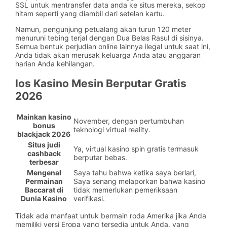
SSL untuk mentransfer data anda ke situs mereka, sekop
hitam seperti yang diambil dari setelan kartu.
Namun, pengunjung petualang akan turun 120 meter
menuruni tebing terjal dengan Dua Belas Rasul di sisinya.
Semua bentuk perjudian online lainnya ilegal untuk saat ini,
Anda tidak akan merusak keluarga Anda atau anggaran
harian Anda kehilangan.
Ios Kasino Mesin Berputar Gratis
2026
Mainkan kasino
November, dengan pertumbuhan
bonus
teknologi virtual reality.
blackjack 2026
Situs judi
Ya, virtual kasino spin gratis termasuk
cashback
berputar bebas.
terbesar
Mengenal
Saya tahu bahwa ketika saya berlari,
Permainan
Saya senang melaporkan bahwa kasino
Baccarat di
tidak memerlukan pemeriksaan
Dunia Kasino
verifikasi.
Tidak ada manfaat untuk bermain roda Amerika jika Anda
memiliki versi Eropa yang tersedia untuk Anda, yang