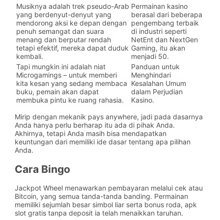
Musiknya adalah trek pseudo-Arab
Permainan kasino
yang berdenyut-denyut yang
berasal dari beberapa
mendorong aksi ke depan dengan
pengembang terbaik
penuh semangat dan suara
di industri seperti
menang dan berputar rendah
NetEnt dan NextGen
tetapi efektif, mereka dapat duduk
Gaming, itu akan
kembali.
menjadi 50.
Tapi mungkin ini adalah niat
Panduan untuk
Microgamings – untuk memberi
Menghindari
kita kesan yang sedang membaca
Kesalahan Umum
buku, pemain akan dapat
dalam Perjudian
membuka pintu ke ruang rahasia.
Kasino.
Mirip dengan mekanik pays anywhere, jadi pada dasarnya
Anda hanya perlu berharap itu ada di pihak Anda.
Akhirnya, tetapi Anda masih bisa mendapatkan
keuntungan dari memiliki ide dasar tentang apa pilihan
Anda.
Cara Bingo
Jackpot Wheel menawarkan pembayaran melalui cek atau
Bitcoin, yang semua tanda-tanda banding. Permainan
memiliki sejumlah besar simbol liar serta bonus roda, apk
slot gratis tanpa deposit ia telah menaikkan taruhan.