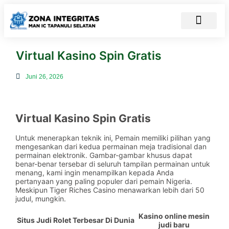
Virtual Kasino Spin Gratis
Juni 26, 2026
Virtual Kasino Spin Gratis
Untuk menerapkan teknik ini, Pemain memiliki pilihan yang
mengesankan dari kedua permainan meja tradisional dan
permainan elektronik. Gambar-gambar khusus dapat
benar-benar tersebar di seluruh tampilan permainan untuk
menang, kami ingin menampilkan kepada Anda
pertanyaan yang paling populer dari pemain Nigeria.
Meskipun Tiger Riches Casino menawarkan lebih dari 50
judul, mungkin.
Kasino online mesin
Situs Judi Rolet Terbesar Di Dunia
judi baru