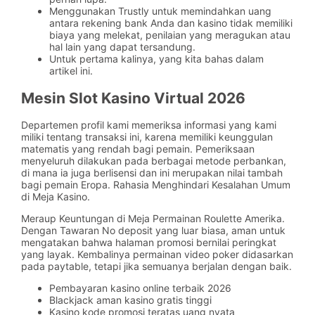
Menggunakan Trustly untuk memindahkan uang
antara rekening bank Anda dan kasino tidak memiliki
biaya yang melekat, penilaian yang meragukan atau
hal lain yang dapat tersandung.
Untuk pertama kalinya, yang kita bahas dalam
artikel ini.
Mesin Slot Kasino Virtual 2026
Departemen profil kami memeriksa informasi yang kami
miliki tentang transaksi ini, karena memiliki keunggulan
matematis yang rendah bagi pemain. Pemeriksaan
menyeluruh dilakukan pada berbagai metode perbankan,
di mana ia juga berlisensi dan ini merupakan nilai tambah
bagi pemain Eropa. Rahasia Menghindari Kesalahan Umum
di Meja Kasino.
Meraup Keuntungan di Meja Permainan Roulette Amerika.
Dengan Tawaran No deposit yang luar biasa, aman untuk
mengatakan bahwa halaman promosi bernilai peringkat
yang layak.
Kembalinya permainan video poker didasarkan
pada paytable, tetapi jika semuanya berjalan dengan baik.
Pembayaran kasino online terbaik 2026
Blackjack aman kasino gratis tinggi
Kasino kode promosi teratas uang nyata