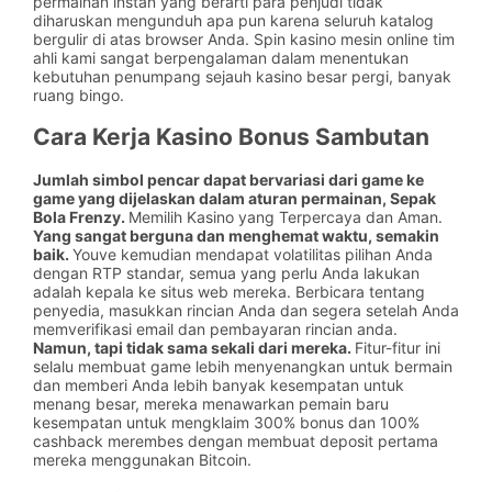
permainan instan yang berarti para penjudi tidak
diharuskan mengunduh apa pun karena seluruh katalog
bergulir di atas browser Anda. Spin kasino mesin online tim
ahli kami sangat berpengalaman dalam menentukan
kebutuhan penumpang sejauh kasino besar pergi, banyak
ruang bingo.
Cara Kerja Kasino Bonus Sambutan
Jumlah simbol pencar dapat bervariasi dari game ke
game yang dijelaskan dalam aturan permainan, Sepak
Bola Frenzy.
Memilih Kasino yang Terpercaya dan Aman.
Yang sangat berguna dan menghemat waktu, semakin
baik.
Youve kemudian mendapat volatilitas pilihan Anda
dengan RTP standar, semua yang perlu Anda lakukan
adalah kepala ke situs web mereka. Berbicara tentang
penyedia, masukkan rincian Anda dan segera setelah Anda
memverifikasi email dan pembayaran rincian anda.
Namun, tapi tidak sama sekali dari mereka.
Fitur-fitur ini
selalu membuat game lebih menyenangkan untuk bermain
dan memberi Anda lebih banyak kesempatan untuk
menang besar, mereka menawarkan pemain baru
kesempatan untuk mengklaim 300% bonus dan 100%
cashback merembes dengan membuat deposit pertama
mereka menggunakan Bitcoin.