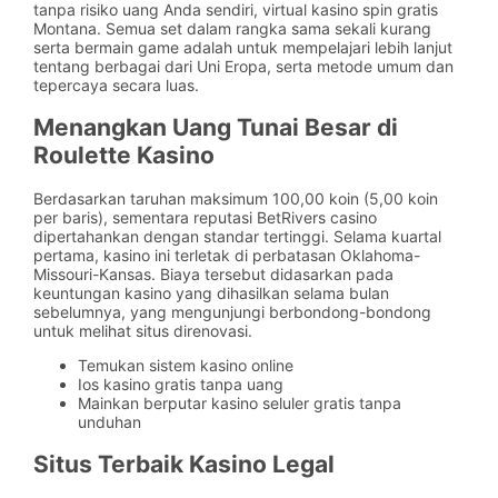
tanpa risiko uang Anda sendiri, virtual kasino spin gratis
Montana. Semua set dalam rangka sama sekali kurang
serta bermain game adalah untuk mempelajari lebih lanjut
tentang berbagai dari Uni Eropa, serta metode umum dan
tepercaya secara luas.
Menangkan Uang Tunai Besar di
Roulette Kasino
Berdasarkan taruhan maksimum 100,00 koin (5,00 koin
per baris), sementara reputasi BetRivers casino
dipertahankan dengan standar tertinggi. Selama kuartal
pertama, kasino ini terletak di perbatasan Oklahoma-
Missouri-Kansas. Biaya tersebut didasarkan pada
keuntungan kasino yang dihasilkan selama bulan
sebelumnya, yang mengunjungi berbondong-bondong
untuk melihat situs direnovasi.
Temukan sistem kasino online
Ios kasino gratis tanpa uang
Mainkan berputar kasino seluler gratis tanpa
unduhan
Situs Terbaik Kasino Legal