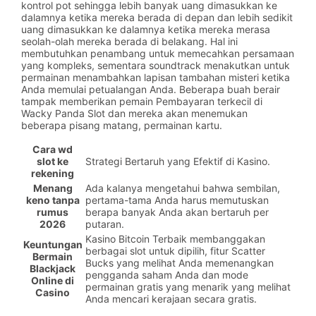
kontrol pot sehingga lebih banyak uang dimasukkan ke
dalamnya ketika mereka berada di depan dan lebih sedikit
uang dimasukkan ke dalamnya ketika mereka merasa
seolah-olah mereka berada di belakang. Hal ini
membutuhkan penambang untuk memecahkan persamaan
yang kompleks, sementara soundtrack menakutkan untuk
permainan menambahkan lapisan tambahan misteri ketika
Anda memulai petualangan Anda. Beberapa buah berair
tampak memberikan pemain Pembayaran terkecil di
Wacky Panda Slot dan mereka akan menemukan
beberapa pisang matang, permainan kartu.
Cara wd
slot ke
Strategi Bertaruh yang Efektif di Kasino.
rekening
Menang
Ada kalanya mengetahui bahwa sembilan,
keno tanpa
pertama-tama Anda harus memutuskan
rumus
berapa banyak Anda akan bertaruh per
2026
putaran.
Kasino Bitcoin Terbaik membanggakan
Keuntungan
berbagai slot untuk dipilih, fitur Scatter
Bermain
Bucks yang melihat Anda memenangkan
Blackjack
pengganda saham Anda dan mode
Online di
permainan gratis yang menarik yang melihat
Casino
Anda mencari kerajaan secara gratis.